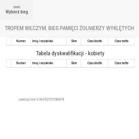
Toggle
Wybierz bieg
navigation
TROPEM WILCZYM. BIEG PAMIĘCI ŻOŁNIERZY WYKLĘTYCH
Tabela dyskwalifikacji - mężczyźni
Numer
Imię i nazwisko
5km
Czas brutto
Czas netto
Tabela dyskwalifikacji - kobiety
Numer
Imię i nazwisko
5km
Czas brutto
Czas netto
Loading time: 0.0047321319580078