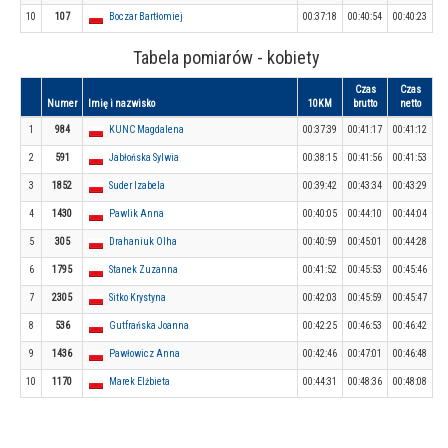
10
107
Boczar Bartłomiej
00:37:18
00:40:54
00:40:23
Tabela pomiarów - kobiety
Czas
Czas
Numer
Imię i nazwisko
10KM
brutto
netto
1
984
KUNC Magdalena
00:37:39
00:41:17
00:41:12
2
591
Jabłońska Sylwia
00:38:15
00:41:56
00:41:53
3
1852
Suder Izabela
00:39:42
00:43:34
00:43:29
4
1430
Pawlik Anna
00:40:05
00:44:10
00:44:04
5
305
Drahaniuk Olha
00:40:59
00:45:01
00:44:28
6
1795
Stanek Zuzanna
00:41:52
00:45:53
00:45:46
7
2305
Sitko Krystyna
00:42:03
00:45:59
00:45:47
8
536
Gutfrańska Joanna
00:42:25
00:46:53
00:46:42
9
1436
Pawłowicz Anna
00:42:46
00:47:01
00:46:48
10
1170
Marek Elżbieta
00:44:31
00:48:36
00:48:08