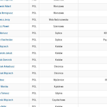
wski Robert
POL
Warszawa
a Remigiusz
POL
Warszawa
wicz Jerzy
POL
Wola Radziszowska
cz Paweł
POL
Szreniawa
Mariusz
POL
Dębica
KB
n Viacheslav
POL
Dębica
Pię
Wojciech
POL
Kraków
ański Jakub
POL
Kraków
ski Dominik
POL
Kraków
iak Arkadiusz
POL
Oleśnica
iak Wojciech
POL
Oleśnica
tosz
POL
Myślenice
I
 Monika
POL
Kąkolewo
s Tomasz
POL
Gdynia
ski Wojciech
POL
Częstochowa
a Rafał
POL
Kraków