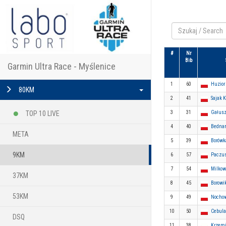
#
Nr
Bib
Garmin Ultra Race - Myślenice
1
60
Huzior 
80KM
2
41
Sajak 
TOP 10 LIVE
3
31
Gałusz
4
40
Bednar
META
5
39
Borówk
9KM
6
57
Paczus
7
54
Milkow
37KM
8
45
Borowi
53KM
9
49
Nochow
10
50
Cebula
DSQ
11
38
Krzemi