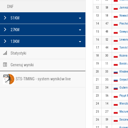
DNF
12
58
Jamroż
13
18
Nowack
51KM
14
47
Piecho
27KM
15
48
Gawęsk
16
52
Lewand
13KM
17
44
Tomik 
Statystyki
18
30
Kozera
19
11
Borski
Generuj wyniki
20
33
Khodee
STS-TIMING - system wyników live
21
35
Goryac
22
34
Gubenk
23
56
Pająk 
24
14
Wierzbi
25
27
Mazure
26
59
Daszew
27
51
Kujaws