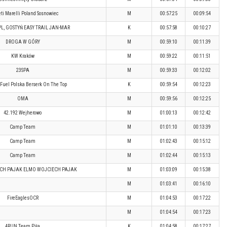
i Marelli Poland Sosnowiec
M
00:57:25
00:09:54
L, GOSTYŃ EASY TRAIL JAN-MAR
K
00:57:58
00:10:27
DROGA W GÓRY
M
00:59:10
00:11:39
KW Kraków
M
00:59:22
00:11:51
23SPA
M
00:59:33
00:12:02
Fuel Polska Berserk On The Top
K
00:59:54
00:12:23
OMA
M
00:59:56
00:12:25
42.192 Wejherowo
M
01:00:13
00:12:42
Camp Team
M
01:01:10
00:13:39
Camp Team
M
01:02:43
00:15:12
Camp Team
M
01:02:44
00:15:13
CH PAJAK ELMO WOJCIECH PAJAK
M
01:03:09
00:15:38
M
01:03:41
00:16:10
FireEaglesOCR
M
01:04:53
00:17:22
M
01:04:54
00:17:23
4RUN Team Piła
K
01:04:58
00:17:27