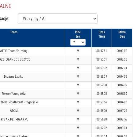
JALNE
kacje:
Team
Płeć
Czas
Strata
Sex
Time
Gap
ATTIQ Team/Salming
M
00:47:31
00:00:00
OZBIEGANE DOBCZYCE
M
00:50:01
00:02:30
M
00:50:02
00:02:31
Drużyna Szpiku
M
00:52:07
00:04:36
M
00:52:08
00:04:37
Forever Young Łódź
M
00:53:08
00:05:37
ŹNIK Decathlon & Przyjaciele
M
00:53:57
00:06:26
ATOM
M
00:55:00
00:07:29
TRIGAR.PL TRIGAR.PL
M
00:56:28
00:08:57
M
00:57:02
00:09:31
Uśmiechnięty Grabarz
M
00:57:04
00:09:33