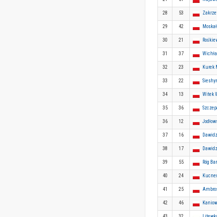
28
53
Zakrze
29
42
Moskał
30
21
Rośkie
31
37
Wichła
32
23
Kurek 
33
22
Sieshy
34
13
Witek 
35
36
Szczep
36
12
Jodłow
37
16
Dawidz
38
17
Dawidz
39
55
Róg Bar
40
24
Kucner
41
25
Ambro
42
46
Kaniow
43
32
Litewk