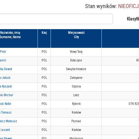
Stan wyników:
NIEOFIC
Klasyfi
Nazwisko, imię
Kraj
Miejscowość
Surname, Name
City
Piotr
POL
Nowy Targ
Kamil
POL
Dobczyce
R
ka Dawid
POL
Świętochłowice
z Jakub
POL
Zakopane
a Ryszard
POL
Gdynia
ki Michal
POL
Lodz
ski Rafał
POL
Rybnik
OTK RZE
k Tomasz
POL
Kraków
icz Mateusz
POL
Poznań
 Leszek
POL
Kraków
eń Paweł
POL
Myślenice