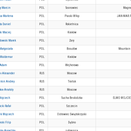
y Marcin
POL
Sosnowiec
Magnet
a Marlena
POL
Piaski Wlkp
JAN-MAR.P
ta Daniel
POL
Rokietnica
i Maciej
POL
Kraków
owski Marek
POL
Żary
Małgorzata
POL
Bosutów
Mountain 
 Waldemar
POL
Kraków
 Adam
POL
Wejherowo
v Alexander
RUS
Moscow
hkin Andrey
RUS
Troitsk
ov Anatoly
RUS
Moscow
Wojciech
POL
Sucha Beskidzka
ELMO WOJCIE
cki Rafał
POL
Szczecin
k Wojciech
POL
Ostrowiec Świętokrzyski
ski Filip
POL
Dębno
ka Angelika
POL
Łobżenica