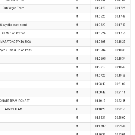
Run Vegan Team
M
01:04:59
00:17:28
M
01:05:20
00:17:49
Wszystko przed nami
M
01:05:20
00:17:49
KB Maniac Poznań
M
01:05:26
00:17:55
 MARATOŃCZYK DĘBICA
M
01:06:03
00:18:32
zące ślimaki Union Parts
M
01:06:04
00:18:33
M
01:06:05
00:18:34
M
01:06:10
00:18:39
M
01:07:23
00:19:52
M
01:08:40
00:21:09
M
01:08:42
00:21:11
RONART TEAM IRONART
M
01:10:19
00:22:48
Alberts TEAM
K
01:10:29
00:22:58
M
01:15:31
00:28:00
M
01:17:07
00:29:36
M
01:20:32
00:33:01