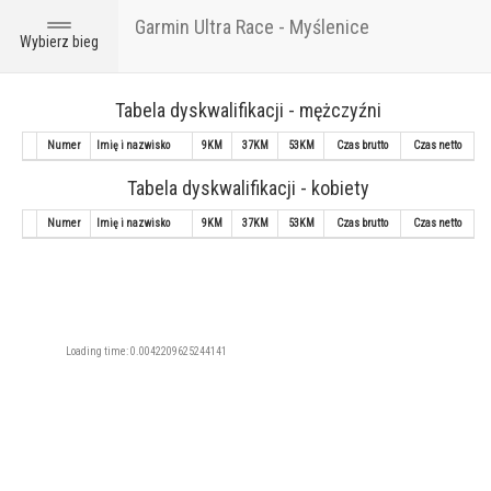
Garmin Ultra Race - Myślenice
Toggle
Wybierz bieg
navigation
Tabela dyskwalifikacji - mężczyźni
Numer
Imię i nazwisko
9KM
37KM
53KM
Czas brutto
Czas netto
Tabela dyskwalifikacji - kobiety
Numer
Imię i nazwisko
9KM
37KM
53KM
Czas brutto
Czas netto
Loading time: 0.0042209625244141