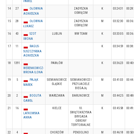
PAWEŁ
14
27
OŁOWNIA
ZADYSZKA
K
03:24:31
00:28
OŚWIĘCIM
AGNIESZKA
15
28
OŁOWNIA
ZADYSZKA
M
03:32:30
00:36
OŚWIĘCIM
ŁUKASZ
16
43
SZOT
LUBLIN
WW TEAM
K
03:33:05
00:36
IWONA
17
11
RAGUS-
K
03:34:59
00:38
SUSZCZYŃSKA
AGNIESZKA
18
1391
PAWŁÓW
K
03:36:23
00:40
WERENKOWICZ-
WRONA ILONA
19
5
PAJĄK
SIEMIANOWICE
SIEMIANOWICE I
M
03:41:03
00:44
ŚLĄSKIE
PRZYJACIELE
MAREK
BIEGAJĄ
20
2
BOGUTA
WARSZAWA
BARUNOWCE
M
03:44:25
00:48
GAWEŁ
21
16
KIELCE
10.
K
03:45:58
00:49
ŚWIĘTOKRZYSKA
LATKOWSKA
BRYGADA
ANNA
OBRONY
TERYTORIALNE
22
4
CHORZÓW
PENDOLINO
M
03:46:18
00:50