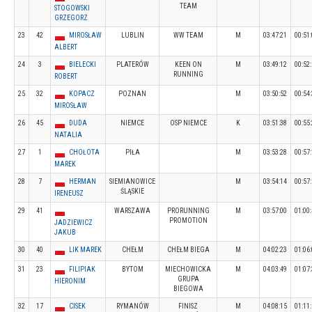
TEAM
STOGOWSKI
GRZEGORZ
23
42
MIROSŁAW
LUBLIN
WW TEAM
M
03:47:21
00:51
ALBERT
24
3
BIELECKI
PLATERÓW
KEEN ON
M
03:49:12
00:52
RUNNING
ROBERT
25
32
KOPACZ
POZNAN
M
03:50:52
00:54
MIROSŁAW
26
45
DUDA
NIEMCE
OSP NIEMCE
K
03:51:38
00:55
NATALIA
27
1
CHOŁOTA
PIŁA
M
03:53:28
00:57
MAREK
28
7
HERMAN
SIEMIANOWICE
M
03:54:14
00:57
ŚLĄSKIE
IRENEUSZ
29
41
WARSZAWA
PRORUNNING
M
03:57:00
01:00
PROMOTION
JADZIEWICZ
JAKUB
30
40
LIK MAREK
CHEŁM
CHEŁM BIEGA
M
04:02:23
01:06
31
23
FILIPIAK
BYTOM
MIECHOWICKA
M
04:03:49
01:07
GRUPA
HIERONIM
BIEGOWA
32
17
CISEK
RYMANÓW
FINISZ
M
04:08:15
01:11