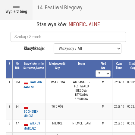
14. Festiwal Biegowy
Toggle
Wybierz bieg
navigation
Stan wyników:
NIEOFICJALNE
Klasyfikacje:
#
Nr
Nazwisko, imię
Miejscowość
Team
Płeć
Czas
Strat
Bib
Surname, Name
City
Sex
Time
Ga
1
1954
GAWRON
LIMANOWA
AMBASADOR
M
02:56:18
00:00
FESTIWALU
JANUSZ
BIEGÓW/
BRYGADA
BESKIDÓW
2
24
TWORÓG
M
02:59:10
00:02
BOCHENEK
MIŁOSZ
3
47
WILKOS
NIEMCE
NIEMCE TEAM
M
02:59:35
00:03
MATEUSZ