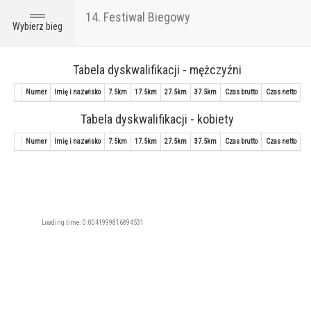
14. Festiwal Biegowy
Toggle
Wybierz bieg
navigation
Tabela dyskwalifikacji - mężczyźni
Numer
Imię i nazwisko
7.5km
17.5km
27.5km
37.5km
Czas brutto
Czas netto
Tabela dyskwalifikacji - kobiety
Numer
Imię i nazwisko
7.5km
17.5km
27.5km
37.5km
Czas brutto
Czas netto
Loading time: 0.0041999816894531