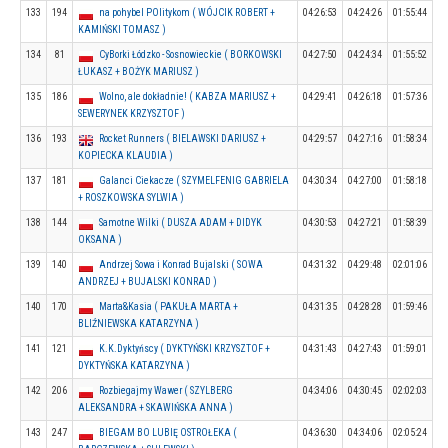
133
194
na pohybel POlitykom ( WÓJCIK ROBERT +
04:26:53
04:24:26
01:55:44
KAMIŃSKI TOMASZ )
134
81
CyBorki Łódzko - Sosnowieckie ( BORKOWSKI
04:27:50
04:24:34
01:55:52
ŁUKASZ + BOŻYK MARIUSZ )
135
186
Wolno, ale dokładnie! ( KABZA MARIUSZ +
04:29:41
04:26:18
01:57:36
SEWERYNEK KRZYSZTOF )
136
193
Rocket Runners ( BIELAWSKI DARIUSZ +
04:29:57
04:27:16
01:58:34
KOPIECKA KLAUDIA )
137
181
Galanci Ciekacze ( SZYMELFENIG GABRIELA
04:30:34
04:27:00
01:58:18
+ ROSZKOWSKA SYLWIA )
138
144
Samotne Wilki ( DUSZA ADAM + DIDYK
04:30:53
04:27:21
01:58:39
OKSANA )
139
140
Andrzej Sowa i Konrad Bujalski ( SOWA
04:31:32
04:29:48
02:01:06
ANDRZEJ + BUJALSKI KONRAD )
140
170
Marta&Kasia ( PAKUŁA MARTA +
04:31:35
04:28:28
01:59:46
BLIŹNIEWSKA KATARZYNA )
141
121
K.K.Dyktyńscy ( DYKTYŃSKI KRZYSZTOF +
04:31:43
04:27:43
01:59:01
DYKTYŃSKA KATARZYNA )
142
206
Rozbiegajmy Wawer ( SZYLBERG
04:34:06
04:30:45
02:02:03
ALEKSANDRA + SKAWIŃSKA ANNA )
143
247
BIEGAM BO LUBIĘ OSTROŁEKA (
04:36:30
04:34:06
02:05:24