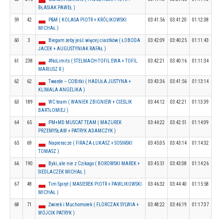
BŁASIAK PAWEŁ )
59
42
P&M ( KOLASA PIOTR + KRÓLIKOWSKI
03:41:56
03:41:20
01:12:38
MICHAŁ )
60
3
Biegam żeby jeść więcej ciastków ( ŁOBODA
03:42:09
03:40:25
01:11:43
JACEK + AUGUSTYNIAK RAFAŁ )
61
238
#NoLimits ( STELMACH-TOFIL EWA + TOFIL
03:42:21
03:40:16
01:11:34
MARIUSZ R )
62
62
Twarde – COBitki ( HADUŁA JUSTYNA +
03:43:36
03:41:56
01:13:14
KLIMALA ANGELIKA )
63
189
WC team ( WANIEK ZBIGNIEW + CIEŚLIK
03:44:12
03:42:21
01:13:39
BARTŁOMIEJ )
64
65
PM+MD MUSCAT TEAM ( MAZUREK
03:44:22
03:42:51
01:14:09
PRZEMYSŁAW + PATRYK ADAMCZYK )
65
69
Napieracze ( FIRAZA ŁUKASZ + SOSIŃSKI
03:45:05
03:43:14
01:14:32
TOMASZ )
66
190
Byki, ale nie z Czikago ( BOROWSKI MAREK +
03:45:51
03:43:08
01:14:26
SIEDLACZEK MICHAŁ )
67
48
Tim Spiryt ( MASIEREK PIOTR + PAWLIKOWSKI
03:46:32
03:44:40
01:15:58
MICHAŁ )
68
71
Żwirek i Muchomorek ( FLORCZAK SYLWIA +
03:48:22
03:46:19
01:17:37
WÓJCIK PATRYK )