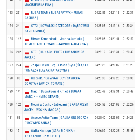
MACIEJEWSKA EWA )
123
221
RUBAS TEAM ( RUBAS PATRYK + RUBAS
04:22:55
04:21:13
01:52:31
DARIUSZ )
124
241
GTR2 ( KOWALSKI GRZEGORZ + DĄBROWSKI
04:23:05
04:19:16
01:50:34
BARTŁOMNIEJ)
125
147
Edward Komendacki + Joanna Jarnicka (
04:23:08
04:21:41
01:52:59
KOMENDACKI EDWARD + JARNICKA JOANNA )
126
242
GTR1 ( KUNACKI PIOTR + URBANOWICZ
04:23:19
04:19:31
01:50:49
JACEK )
127
224
Zespół Pieśni Biegu i Tańca Śląsk ( ŚLĄZAK
04:23:23
04:20:02
01:51:20
TOMASZ + ŚLĄZAK KATARZYNA )
128
88
ReebokRunCrew SAWICCY ( SAWICKA
04:23:33
04:19:20
01:50:38
DOROTA + SAWICKI TOMASZ )
129
141
Marcin Bugaj+Gerard Kmieć ( BUGAJ
04:23:49
04:19:31
01:50:49
MARCIN + KMIEĆ GERARD )
130
102
Mocni w Duchu - Zabiegani ( GRABARCZYK
04:24:58
04:21:08
01:52:26
JACEK + WOŹNA MAGDA )
131
83
Asseco Active Team ( GAJDA GRZEGORZ +
04:25:40
04:23:05
01:54:23
OWCZAREK ANNA )
132
191
Walka Kostrzyn ( SZAŁ MONIKA +
04:26:09
04:22:25
01:53:43
ABAKANOWICZ MICHAŁ )