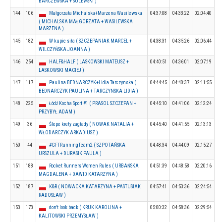
BARCZEWSKA + SULEWSKI )
144
106
Małgorzata Michalska+Marzena Wasilewska
04:37:08
04:33:22
02:04:40
( MICHALSKA MAŁGORZATA + WASILEWSKA
MARZENA )
145
182
W kupie siła ( SZCZEPANIAK MARCEL +
04:38:31
04:35:26
02:06:44
WILCZYŃSKA JOANNA )
146
254
HALF&HALF ( LASKOWSKI MATEUSZ +
04:40:51
04:36:01
02:07:19
LASKOWSKI MACIEJ )
147
117
Paulina BEDNARCZYK+Lidia Tarczynska (
04:44:45
04:40:37
02:11:55
BEDNARCZYK PAULINA + TARCZYNSKA LIDIA )
148
225
Łódź Kocha Sport #1 ( PRASOL SZCZEPAN +
04:45:10
04:41:06
02:12:24
PRZYBYŁ ADAM )
149
36
Ślepe krety zagłady ( NOWAK NATALIA +
04:45:40
04:41:55
02:13:13
WŁODARCZYK ARKADIUSZ )
150
44
#GFTRunningTeam2 ( SZPOTAŃSKA
04:48:34
04:44:09
02:15:27
URSZULA + DURASIK PAULA )
151
188
Rocket Runners Women Rules ( URBAŃSKA
04:51:39
04:48:58
02:20:16
MAGDALENA + DAWID KATARZYNA )
152
187
K&R ( NOWACKA KATARZYNA + PASTUSIAK
04:57:41
04:53:36
02:24:54
RADOSŁAW )
153
173
don't look back ( KRUK KAROLINA +
05:00:32
04:58:36
02:29:54
KALITOWSKI PRZEMYSŁAW )