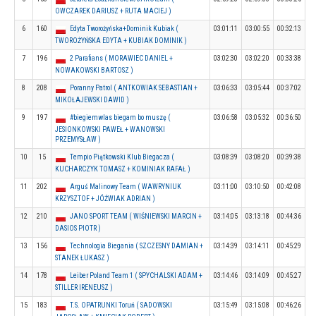
OWCZAREK DARIUSZ + RUTA MACIEJ )
6
160
Edyta Tworożyńska+Dominik Kubiak (
03:01:11
03:00:55
00:32:13
TWOROŻYŃSKA EDYTA + KUBIAK DOMINIK )
7
196
2 Parafians ( MORAWIEC DANIEL +
03:02:30
03:02:20
00:33:38
NOWAKOWSKI BARTOSZ )
8
208
Poranny Patrol ( ANTKOWIAK SEBASTIAN +
03:06:33
03:05:44
00:37:02
MIKOŁAJEWSKI DAWID )
9
197
#biegiemwlas biegam bo muszę (
03:06:58
03:05:32
00:36:50
JESIONKOWSKI PAWEŁ + WANOWSKI
PRZEMYSŁAW )
10
15
Tempio Piątkowski Klub Biegacza (
03:08:39
03:08:20
00:39:38
KUCHARCZYK TOMASZ + KOMINIAK RAFAŁ )
11
202
Arguś Malinowy Team ( WAWRYNIUK
03:11:00
03:10:50
00:42:08
KRZYSZTOF + JÓŹWIAK ADRIAN )
12
210
JANO SPORT TEAM ( WIŚNIEWSKI MARCIN +
03:14:05
03:13:18
00:44:36
DASIOS PIOTR )
13
156
Technologia Biegania ( SZCZESNY DAMIAN +
03:14:39
03:14:11
00:45:29
STANEK ŁUKASZ )
14
178
Leiber Poland Team 1 ( SPYCHALSKI ADAM +
03:14:46
03:14:09
00:45:27
STILLER IRENEUSZ )
15
183
T.S. OPATRUNKI Toruń ( SADOWSKI
03:15:49
03:15:08
00:46:26