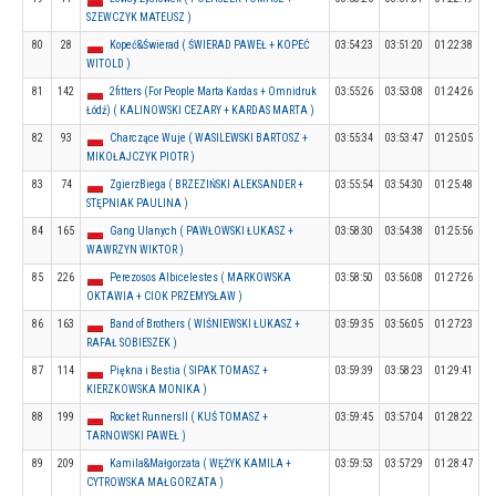
SZEWCZYK MATEUSZ )
80
28
Kopeć&Świerad ( ŚWIERAD PAWEŁ + KOPEĆ
03:54:23
03:51:20
01:22:38
WITOLD )
81
142
2fitters (For People Marta Kardas + Omnidruk
03:55:26
03:53:08
01:24:26
Łódź) ( KALINOWSKI CEZARY + KARDAS MARTA )
82
93
Charczące Wuje ( WASILEWSKI BARTOSZ +
03:55:34
03:53:47
01:25:05
MIKOŁAJCZYK PIOTR )
83
74
ZgierzBiega ( BRZEZIŃSKI ALEKSANDER +
03:55:54
03:54:30
01:25:48
STĘPNIAK PAULINA )
84
165
Gang Ulanych ( PAWŁOWSKI ŁUKASZ +
03:58:30
03:54:38
01:25:56
WAWRZYN WIKTOR )
85
226
Perezosos Albicelestes ( MARKOWSKA
03:58:50
03:56:08
01:27:26
OKTAWIA + CIOK PRZEMYSŁAW )
86
163
Band of Brothers ( WIŚNIEWSKI ŁUKASZ +
03:59:35
03:56:05
01:27:23
RAFAŁ SOBIESZEK )
87
114
Piękna i Bestia ( SIPAK TOMASZ +
03:59:39
03:58:23
01:29:41
KIERZKOWSKA MONIKA )
88
199
Rocket RunnersII ( KUŚ TOMASZ +
03:59:45
03:57:04
01:28:22
TARNOWSKI PAWEŁ )
89
209
Kamila&Małgorzata ( WĘŻYK KAMILA +
03:59:53
03:57:29
01:28:47
CYTROWSKA MAŁGORZATA )