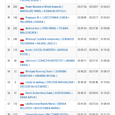
+ NOGAL ROBERT )
48
203
Paweł Mastalerz+Witold Kowalski (
03:37:56
03:35:07
01:06:25
MASTALERZ PAWEŁ + KOWALSKI WITOLD )
49
143
Biegające 40 + ( LESZCZYŃSKA JOASIA +
03:38:08
03:35:17
01:06:35
PALOWSKA JOANNA )
50
232
Retkinia Run ( LIPSKI PAWEŁ + TYLMAN
03:39:45
03:37:50
01:09:08
MAŁGORZATA )
51
240
Whatsup? (sztafeta małżeńska) ( SZABADOS
03:39:52
03:38:27
01:09:45
ZSUZSANNA + HAJNAL LASZLO )
52
113
Koziki ( KOZIEŁ SYLWESTER + JADWIGA
03:39:57
03:39:34
01:10:52
KOZIEŁ )
53
60
/dev/null ( CZARCZYK KRZYSZTOF + JASIŃSKI
03:40:11
03:37:10
01:08:28
DANIEL )
54
12
Whirlpool Running Team 1 ( SOWIŃSKI
03:40:23
03:37:39
01:08:57
SEBASTIAN + URBAŃSKI MICHAŁ )
55
6
charty na wybiegu ( DROZDEK MAGDALENA +
03:40:42
03:38:48
01:10:06
DROZDEK WŁODZIMIERZ )
56
51
Kamil Ścibor+Artur Siwak ( ŚCIBOR KAMIL +
03:40:51
03:39:05
01:10:23
SIWAK ARTUR )
57
172
ŁódźRunCrew Wojtek/Maria ( GRENDA
03:41:03
03:37:26
01:08:44
WOJCIECH + MIGODZIŃSKA MARIA )
58
215
Clariant Runners ( PAŁCZYŃSKI PIOTR +
03:41:13
03:39:55
01:11:13