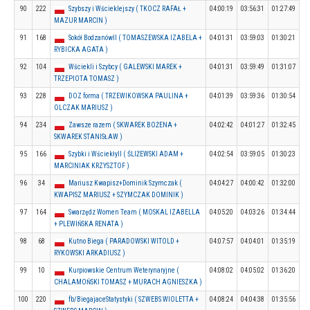
90
222
Szybszy i Wścieklejszy ( TKOCZ RAFAŁ +
04:00:19
03:56:31
01:27:49
MAZUR MARCIN )
91
168
Sokół BodzanówII ( TOMASZEWSKA IZABELA +
04:01:31
03:59:03
01:30:21
RYBICKA AGATA )
92
104
Wściekli i Szybcy ( GALEWSKI MAREK +
04:01:31
03:59:49
01:31:07
TRZEPIOTA TOMASZ )
93
228
DOZ forma ( TRZEWIKOWSKA PAULINA +
04:01:39
03:59:36
01:30:54
OLCZAK MARIUSZ )
94
234
Zawsze razem ( SKWAREK BOŻENA +
04:02:42
04:01:27
01:32:45
SKWAREK STANISŁAW )
95
166
Szybki i WściekłyII ( ŚLIŻEWSKI ADAM +
04:02:54
03:59:05
01:30:23
MARCINIAK KRZYSZTOF )
96
34
Mariusz Kwapisz+Dominik Szymczak (
04:04:27
04:00:42
01:32:00
KWAPISZ MARIUSZ + SZYMCZAK DOMINIK )
97
164
Swarzędz Women Team ( MOSKAL IZABELLA
04:05:20
04:03:26
01:34:44
+ PLEWIŃSKA RENATA )
98
68
Kutno Biega ( PARADOWSKI WITOLD +
04:07:57
04:04:01
01:35:19
RYKOWSKI ARKADIUSZ )
99
10
Kurpiowskie Centrum Weterynaryjne (
04:08:02
04:05:02
01:36:20
CHALAMOŃSKI TOMASZ + MURACH AGNIESZKA )
100
220
fb/BiegajaceStatystyki ( SZWEBS WIOLETTA +
04:08:24
04:04:38
01:35:56