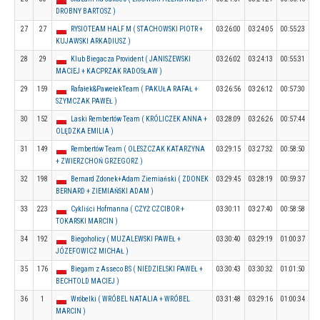
DROBNY BARTOSZ )
27
27
RYSIOTEAM HALF M ( STACHOWSKI PIOTR +
03:26:00
03:24:05
00:55:23
KUJAWSKI ARKADIUSZ )
28
29
Klub Biegacza Provident ( JANISZEWSKI
03:26:02
03:24:13
00:55:31
MACIEJ + KACPRZAK RADOSŁAW )
29
159
Rafałek&PawełekTeam ( PAKUŁA RAFAŁ +
03:26:56
03:26:12
00:57:30
SZYMCZAK PAWEŁ )
30
152
Laski Rembertów Team ( KRÓLICZEK ANNA +
03:28:09
03:26:26
00:57:44
OLĘDZKA EMILIA )
31
149
Rembertów Team ( OLESZCZAK KATARZYNA
03:29:15
03:27:32
00:58:50
+ ZWIERZCHOŃ GRZEGORZ )
32
198
Bernard Zdonek+Adam Ziemiański ( ZDONEK
03:29:45
03:28:19
00:59:37
BERNARD + ZIEMIAŃSKI ADAM )
33
223
Cykliści Hofmanna ( CZYŻ CZCIBOR +
03:30:11
03:27:40
00:58:58
TOKARSKI MARCIN )
34
192
Biegoholicy ( MUZALEWSKI PAWEŁ +
03:30:40
03:29:19
01:00:37
JÓZEFOWICZ MICHAŁ )
35
176
Biegam z Asseco BS ( NIEDZIELSKI PAWEŁ +
03:30:43
03:30:32
01:01:50
BECHTOLD MACIEJ )
36
1
Wróbelki ( WRÓBEL NATALIA + WRÓBEL
03:31:48
03:29:16
01:00:34
MARCIN )