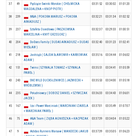
37
49
Pędzące Świnki Morskie ( CHEŁMICKA
03:31:52
03:30:02
01:01:20
MAGDALENA + KNOP PIOTR )
38
239
M&A ( POKORA MARIUSZ + POKORA
03:32:21
03:31:34
01:02:52
ARKADIUSZ )
39
237
Sztafeta Osiedlowa ( PASZKOWSKA
03:32:37
03:29:33
01:00:51
MARCELINA + KNYT GRZEGORZ )
40
204
Do-Does Family ( DUDAS ARKADIUSZ + DUDAS
03:32:40
03:31:23
01:02:41
WIESŁAW )
41
218
Jastrząb ( GAJDA SŁAWOMIR + KARBOWIAK
03:35:16
03:34:44
01:06:02
ADAM )
42
151
Twins ( SZYMALA TOMASZ + SZYMALA
03:35:51
03:34:41
01:05:59
PAWEŁ )
43
243
SNE WILD DUCKS-LENIWCE ( JAŹWIECKI +
03:35:53
03:34:00
01:05:18
WRÓBLEWSKI )
44
235
Południowcy ( DOBOSZ DANIEL + SZYMCZAK
03:36:33
03:34:43
01:06:01
JACEK )
45
167
Iza i Paweł Marciniak ( MARCINIAK IZABELA
03:37:01
03:35:49
01:07:07
+ MARCINIAK PAWEŁ )
46
75
A&A Team ( ZIĘBA AGNIESZKA + KACPRZAK
03:37:39
03:34:04
01:05:22
ADAM )
47
9
Adidas Runners Warsaw ( MANDECKI JAKUB
03:37:39
03:35:05
01:06:23