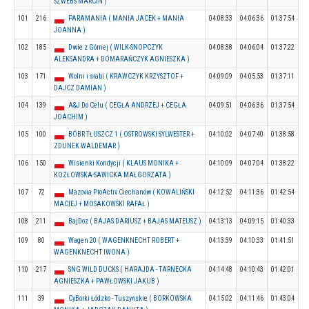
SZWEBS MARCIN )
101
216
PARAMANIA ( MANIA JACEK + MANIA
04:08:33
04:06:36
01:37:54
JOANNA )
102
185
Dwie z Górnej ( WILK-SNOPCZYK
04:08:38
04:06:04
01:37:22
ALEKSANDRA + DOMARAŃCZYK AGNIESZKA )
103
171
Wolni i słabi ( KRAWCZYK KRZYSZTOF +
04:09:09
04:05:53
01:37:11
DAJCZ DAMIAN )
104
139
A&J Do Celu ( CEGŁA ANDRZEJ + CEGŁA
04:09:51
04:06:36
01:37:54
JOACHIM )
105
100
BÓBR TŁUSZCZ 1 ( OSTROWSKI SYLWESTER +
04:10:02
04:07:40
01:38:58
ZDUNEK WALDEMAR )
106
150
Wisienki Kondycji ( KLAUS MONIKA +
04:10:09
04:07:04
01:38:22
KOZŁOWSKA-SAWICKA MAŁGORZATA )
107
72
Mazovia ProActiv Ciechanów ( KOWALIŃSKI
04:12:52
04:11:36
01:42:54
MACIEJ + MOSAKOWSKI RAFAŁ )
108
211
BajDoz ( BAJAS DARIUSZ + BAJAS MATEUSZ )
04:13:13
04:09:15
01:40:33
109
80
Wagen 20 ( WAGENKNECHT ROBERT +
04:13:39
04:10:33
01:41:51
WAGENKNECHT IWONA )
110
217
SNG WILD DUCKS ( HARAJDA - TARNECKA
04:14:48
04:10:43
01:42:01
AGNIESZKA + PAWŁOWSKI JAKUB )
111
39
CyBorki Łódzko - Tuszyńskie ( BORKOWSKA
04:15:02
04:11:46
01:43:04