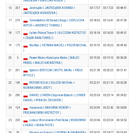
JAROSŁAW + KMIECIAK ROBERT )
16
207
Jastrząbki ( JASTRZĄBEK KONRAD +
03:17:37
03:17:23
00:48:41
JASTRZĄBEK AGNIESZKA )
17
219
Tomek&Artur KS Sieradz Biega ( CIEPŁUCHA
03:18:05
03:16:41
00:47:59
ARTUR + JASIEWICZ TOMASZ )
18
177
Leiber Poland Team 3 ( KUCZERA KRZYSZTOF
03:18:54
03:18:33
00:49:51
+ ZBĄSKI BARŁTOMIEJ )
19
175
MicMac ( HETMAN MACIEJ + PISZER MICHAŁ
03:19:10
03:18:25
00:49:43
)
20
5
Paweł Malec+Katarzyna Malec ( MALEC
03:19:20
03:19:10
00:50:28
PAWEŁ + MALEC KATARZYNA )
21
201
Spoceni BESTGUM ( MOTYL RAFAŁ + FREUS
03:21:59
03:20:23
00:51:41
WITOLD )
22
169
RYŻOWE BOLKI ( SOŁECKI MICHAŁ +
03:22:31
03:21:10
00:52:28
NOWAKOWSKI JERZY )
23
200
DANIEL LONSER+Zbigniew Rybacki ( LONSER
03:23:36
03:23:14
00:54:32
DANIEL + RYBACKI ZBIGNIEW )
24
124
marynarze ( SAKOWSKI ROBERT +
03:24:39
03:22:42
00:54:00
PERZANKOWSKI KRZYSZTOF )
25
233
Łukasz Wiśniewski+Piotr Skiba ( WIŚNIEWSKI
03:24:46
03:23:34
00:54:52
ŁUKASZ + SKIBA PIOTR )
26
30
Skazani na Sukces ( LISOWSKI ALEKSANDER +
03:24:51
03:24:27
00:55:45