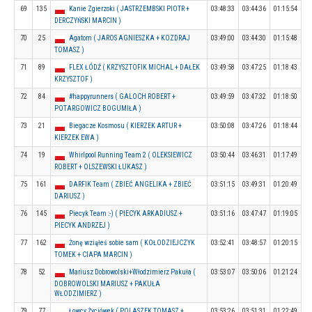
69
135
Kanie Zgierzoki ( JASTRZEMBSKI PIOTR +
03:48:33
03:44:36
01:15:54
DERCZYŃSKI MARCIN )
70
25
Agatom ( JAROS AGNIESZKA + KOZDRAJ
03:49:00
03:44:30
01:15:48
TOMASZ )
71
89
FLEX ŁÓDŹ ( KRZYSZTOFIK MICHAL + DAŁEK
03:49:58
03:47:25
01:18:43
KRZYSZTOF )
72
84
#happyrunners ( GALOCH ROBERT +
03:49:59
03:47:32
01:18:50
POTARGOWICZ BOGUMIŁA )
73
21
Biegacze Kosmosu ( KIERZEK ARTUR +
03:50:08
03:47:26
01:18:44
KIERZEK EWA )
74
19
Whirlpool Running Team 2 ( OLEKSIEWICZ
03:50:44
03:46:31
01:17:49
ROBERT + OLSZEWSKI ŁUKASZ )
75
161
DARFIK Team ( ZBIEĆ ANGELIKA + ZBIEĆ
03:51:15
03:49:31
01:20:49
DARIUSZ )
76
145
Piecyk Team :-) ( PIECYK ARKADIUSZ +
03:51:16
03:47:47
01:19:05
PIECYK ANDRZEJ )
77
162
Żonę wziąłeś sobie sam ( KOŁODZIEJCZYK
03:52:41
03:48:57
01:20:15
TOMEK + CIAPA MARCIN )
78
52
Mariusz Dobrowolski+Włodzimierz Pakuła (
03:53:07
03:50:06
01:21:24
DOBROWOLSKI MARIUSZ + PAKUŁA
WŁODZIMIERZ )
79
77
Łowcy Życiówek ( POLASZEK TOMASZ +
03:53:26
03:51:31
01:22:49