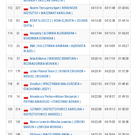
MONIKA + JADCZAK DANUTA )
112
227
Razem Trenujemy Sport ( BENDINGER
04:15:14
04:11:48
01:43:06
KRZYSZTOF + MAZERANT KAROLINA )
113
101
BÓBR TŁUSZCZ 2 ( ROSA ELŻBIETA + ZDUNEK
04:16:50
04:12:58
01:44:16
EDYTA )
114
61
Ależylety ( SŁOMSKA ALEKSANDRA +
04:17:44
04:15:16
01:46:34
BOROWSKA DOMINIKA )
115
26
B&B ( KOŁCZYŃSKA BARBARA + BĘBENISTA
04:18:28
04:14:09
01:45:27
BŁAŻEJ )
116
57
Seba & Monia ( SKROBISZ SEBASTIAN +
04:20:16
04:17:10
01:48:28
ROZWADOWSKA MONIKA )
117
179
Leiber Poland Team 2 ( KOMOR ZBIGNIEW +
04:20:41
04:20:20
01:51:38
WENCEL ZBIGNIEW )
118
41
DinoRun ( RYBCZYŃSKA MAŁGORZATA +
04:21:35
04:17:24
01:48:42
STACHOWSKI JERZY )
119
14
Amadeusz Pietras+Adrian Starzyński (
04:22:08
04:18:37
01:49:55
PIETRAS AMADEUSZ + STARZYŃSKI ADRIAN )
120
214
ULTRASY ( KRZYSZTOFOWICZ KAROLINA +
04:22:08
04:19:15
01:50:33
KRZYSZTOFOWICZ ANDRZEJ )
121
153
Marcin Lewicki+Monika Lewicka ( LEWICKI
04:22:28
04:19:30
01:50:48
MARCIN + LEWICKA MONIKA )
122
148
ER-Team ( MACIEJEWSKI RAFAŁ +
04:22:55
04:19:06
01:50:24