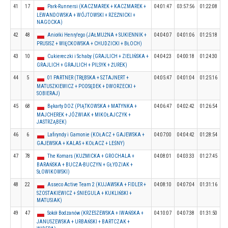
41
17
Park-Runnersi (KACZMAREK + KACZMAREK +
04:01:47
03:57:56
01:22:08
LEWANDOWSKA + WÓJTOWSKI + RZEŹNICKI +
NAGOCKA)
42
48
Aniołki Henry'ego (JAŁMUŻNA + SUKIENNIK +
04:04:07
04:01:06
01:25:18
PRUSISZ + WIĘCKOWSKA + CHUDZICKI + BŁOCH)
43
10
Cukiereczki i Schaby (GRAJLICH + ZIELIŃSKA +
04:04:23
04:00:18
01:24:30
GRAJLICH + GRAJLICH + PILSYK + ŻUREK)
44
5
01 PARTNER (TRĘBSKA + SZTAJNERT +
04:05:47
04:01:04
01:25:16
MATUSZKIEWICZ + PODSĘDEK + DWORZECKI +
SOBIERAJ)
45
68
Bękarty DOZ (PIĄTKOWSKA + MATYNKA +
04:06:47
04:02:42
01:26:54
MAJCHEREK + JÓZWIAK + MIKOŁAJCZYK +
JASTRZĄBEK)
46
6
Lafiryndy i Gamonie (KOŁACZ + GAJEWSKA +
04:07:00
04:04:42
01:28:54
GAJEWSKA + KALAS + KOŁACZ + LEŚNY)
47
78
The Komars (KUŹMICKA + GROCHALA +
04:08:01
04:03:33
01:27:45
BARAŃSKA + BUCZA-BUCZYN + GŁYDZIAK +
SŁOWIKOWSKI)
48
22
Asseco Active Team 2 (KUJAWSKA + FIDLER +
04:08:10
04:07:04
01:31:16
SZOSTAKIEWICZ + ŚNIEGULA + KUKLIŃSKI +
MATUSIAK)
49
47
Sokół Bodzanów (KRZESZEWSKA + IWAŃSKA +
04:10:07
04:07:38
01:31:50
JANUSZEWSKA + URBAŃSKI + BARTCZAK +