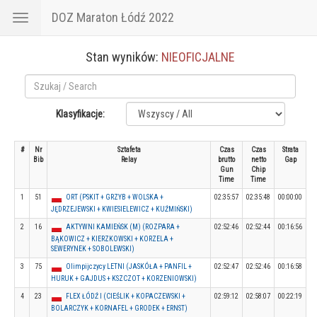
DOZ Maraton Łódź 2022
Toggle
navigation
Stan wyników:
NIEOFICJALNE
Klasyfikacje:
#
Nr
Sztafeta
Czas
Czas
Strata
Bib
Relay
brutto
netto
Gap
Gun
Chip
Time
Time
1
51
ORT (PSKIT + GRZYB + WOLSKA +
02:35:57
02:35:48
00:00:00
JĘDRZEJEWSKI + KWIESIELEWICZ + KUŹMIŃSKI)
2
16
AKTYWNI KAMIEŃSK (M) (ROZPARA +
02:52:46
02:52:44
00:16:56
BĄKOWICZ + KIERZKOWSKI + KORZELA +
SEWERYNEK + SOBOLEWSKI)
3
75
Olimpijczycy LETNI (JASKÓŁA + PANFIL +
02:52:47
02:52:46
00:16:58
HURUK + GAJDUS + KSZCZOT + KORZENIOWSKI)
4
23
FLEX ŁÓDŹ I (CIEŚLIK + KOPACZEWSKI +
02:59:12
02:58:07
00:22:19
BOLARCZYK + KORNAFEL + GRODEK + ERNST)