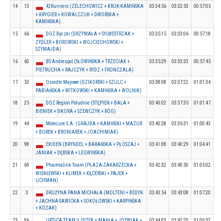
14
13
42Runners (ZELECHOWICZ + KRUK-KAMIŃSKA
03:34:56
03:32:53
00:57:05
+ KRYGIER + KOWALCZUK + DWORSKA +
KAMIŃSKA)
15
66
DOZ Byczki (DRZYMAŁA + SYLWESTRZAK +
03:35:15
03:33:06
00:57:18
ZYDLER + BOROWSKI + WOJCIECHOWSKI +
SZYMAJDA)
16
60
BS Andrespol (SŁOWIŃSKA + TRZECIAK +
03:35:29
03:33:33
00:57:45
PIETRUCHA + RAJCZYK + RYDZ + FRONCZALA)
17
53
Osiedle Majowe (DZIKORSKI + SZULC +
03:38:08
03:37:22
01:01:34
PABIAŃSKA + WITKOWSKI + KAMIŃSKA + WOLNIK)
18
25
DOZ Region Południe (STĘPIEŃ + BALA +
03:40:02
03:37:35
01:01:47
BIENIEK + SIKORA + SZEWCZYK + RÓG)
19
44
Molecure S.A. (GRAJDA + KAMIŃSKI + MAZUR
03:40:28
03:36:31
01:00:43
+ BOREK + BRONIAREK + JOACHIMIAK)
20
98
EKIDEN (BRYNDEL + BARAŃSKA + PŁOSZAJ +
03:41:08
03:40:29
01:04:41
JANIAK + DĘBSKA + LEGWIŃSKA)
21
69
Pharmalink Team (PŁAZA-ZAKARZECKA +
03:42:32
03:40:50
01:05:02
WIŚNIEWSKI + KLIMEK + KĘCERSKI + PAJEK +
UCHMAN)
22
3
DRUŻYNA PANA MICHAŁA (MOLTENI + BEDYK
03:43:54
03:43:08
01:07:20
+ JACHNA-SAWICKA + SOKOŁOWSKI + KARPIŃSKA
+ KOZAK)
23
96
URTICA TEAM II (SITEK + MANIA + JÓŹWIAK +
03:44:03
03:42:20
01:06:32