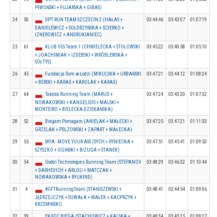
PIWOŃSKI + FUJARSKA + GIBAS)
24
50
DPT RUN TEAM SZCZECIN 2 (HAŁAS +
03:44:46
03:43:07
01:07:19
DANIELEWICZ + SOŁDRZYŃSKA + ŚCIERKO +
IZNEROWICZ + ANDRUKIANIEC)
25
61
KLUB 555 Team 1 (CHMIELECKA + STOŁOWSKI
03:45:22
03:40:58
01:05:10
+ JOACHIMIAK + IZDEBSKI + WRÓBLEWSKA +
SOŁTYS)
26
45
Fundacja Dom w Łodzi (MIKULSKA + URBAŃSKI
03:47:21
03:44:12
01:08:24
+ BERSKI + KARAŚ + KAROLAK + KARAŚ)
27
64
Takeda Running Team (MARUD +
03:47:24
03:43:20
01:07:32
NOWAKOWSKI + KANGELIDIS + MALSKI +
MONTEIRO + BIELECKA-DZIEKAŃSKA)
28
52
Biegam Pomagam (ANIELAK + MAŁECKI +
03:47:25
03:47:21
01:11:33
GRZELAK + PEŁZOWSKI + ZAPART + MAŁECKA)
29
55
MYA - MOVE YOUR ASS (SYCH + RYNIECKA +
03:47:51
03:45:41
01:09:53
SZYSZKO + OGIŃSKI + BIZUGA + STANEK)
30
54
Godel Technologies Running Team (STEPANOV
03:48:29
03:46:32
01:10:44
+ DARHEVICH + ARLOU + MATCZAK +
NOWAKOWSKA + RYUKIND)
31
4
#GFTRunningTeam (STANISZEWSKI +
03:48:41
03:44:54
01:09:06
JĘDRZEJCZYK + SUWAŁA + MAŁEK + KACPRZYK +
KRZEMIŃSKI)
32
39
EK-SOC BIEGA (STACHOWICZ + KALSKA +
03:49:34
03:45:15
01:09:27