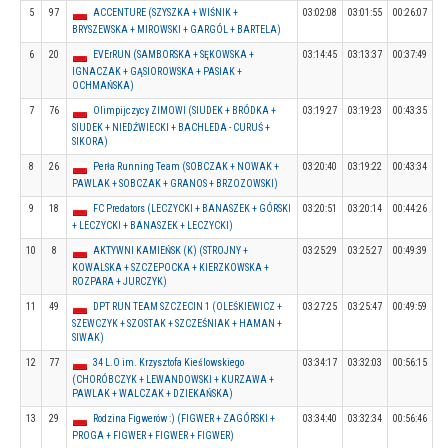
5
97
ACCENTURE (SZYSZKA + WIŚNIK +
03:02:08
03:01:55
00:26:07
BRYSZEWSKA + MIROWSKI + GARGÓL + BARTELA)
6
20
EVErRUN (SAMBORSKA + SĘKOWSKA +
03:14:45
03:13:37
00:37:49
IGNACZAK + GĄSIOROWSKA + PASIAK +
OCHMAŃSKA)
7
76
Olimpijczycy ZIMOWI (SIUDEK + BRÓDKA +
03:19:27
03:19:23
00:43:35
SIUDEK + NIEDŹWIECKI + BACHLEDA - CURUŚ +
SIKORA)
8
26
Perła Running Team (SOBCZAK + NOWAK +
03:20:40
03:19:22
00:43:34
PAWLAK + SOBCZAK + GRANOS + BRZOZOWSKI)
9
18
FC Predators (LECZYCKI + BANASZEK + GÓRSKI
03:20:51
03:20:14
00:44:26
+ LECZYCKI + BANASZEK + LECZYCKI)
10
8
AKTYWNI KAMIEŃSK (K) (STROJNY +
03:25:29
03:25:27
00:49:39
KOWALSKA + SZCZEPOCKA + KIERZKOWSKA +
ROZPARA + JURCZYK)
11
49
DPT RUN TEAM SZCZECIN 1 (OLEŚKIEWICZ +
03:27:25
03:25:47
00:49:59
SZEWCZYK + SZOSTAK + SZCZEŚNIAK + HAMAN +
SIWAK)
12
77
34 L.O im. Krzysztofa Kieślowskiego
03:34:17
03:32:03
00:56:15
(CHORÓBCZYK + LEWANDOWSKI + KURZAWA +
PAWLAK + WALCZAK + DZIEKAŃSKA)
13
29
Rodzina Figwerów :) (FIGWER + ZAGÓRSKI +
03:34:40
03:32:34
00:56:46
PROGA + FIGWER + FIGWER + FIGWER)