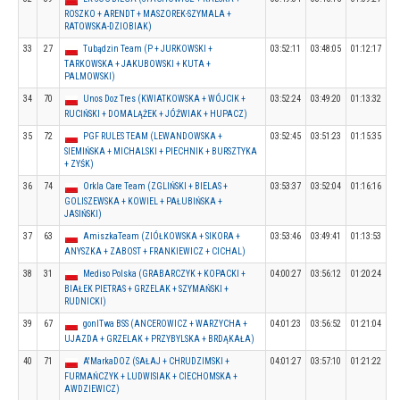
ROSZKO + ARENDT + MASZOREK-SZYMALA +
RATOWSKA-DZIOBIAK)
33
27
Tubądzin Team (P + JURKOWSKI +
03:52:11
03:48:05
01:12:17
TARKOWSKA + JAKUBOWSKI + KUTA +
PALMOWSKI)
34
70
Unos Doz Tres (KWIATKOWSKA + WÓJCIK +
03:52:24
03:49:20
01:13:32
RUCIŃSKI + DOMALĄŻEK + JÓŹWIAK + HUPACZ)
35
72
PGF RULES TEAM (LEWANDOWSKA +
03:52:45
03:51:23
01:15:35
SIEMIŃSKA + MICHALSKI + PIECHNIK + BURSZTYKA
+ ZYŚK)
36
74
Orkla Care Team (ZGLIŃSKI + BIELAS +
03:53:37
03:52:04
01:16:16
GOLISZEWSKA + KOWIEL + PAŁUBIŃSKA +
JASIŃSKI)
37
63
AmiszkaTeam (ZIÓŁKOWSKA + SIKORA +
03:53:46
03:49:41
01:13:53
ANYSZKA + ZABOST + FRANKIEWICZ + CICHAL)
38
31
Mediso Polska (GRABARCZYK + KOPACKI +
04:00:27
03:56:12
01:20:24
BIAŁEK PIETRAS + GRZELAK + SZYMAŃSKI +
RUDNICKI)
39
67
gonITwa BSS (ANCEROWICZ + WARZYCHA +
04:01:23
03:56:52
01:21:04
UJAZDA + GRZELAK + PRZYBYLSKA + BRDĄKAŁA)
40
71
A'MarkaDOZ (SAŁAJ + CHRUDZIMSKI +
04:01:27
03:57:10
01:21:22
FURMAŃCZYK + LUDWISIAK + CIECHOMSKA +
AWDZIEWICZ)