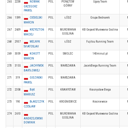
265
2238
NOWAK
POL
PONĘTÓW
Ugory Team
GÓRNY
GRZEGORZ
PAWEŁ
266
1599
CIESIELSKI
POL
ŁÓDŹ
Grupa Bednarek
MARCIN
267
2609
KRZYSZTOŃ
POL
MUROWANA
KB Gepard Murowana Goślina
GOŚLINA
MACIEJ
268
2937
MELNYK
POL
ŁÓDŹ
Fujitsu Running Team
SVIATOSLAV
269
3059
KOKOTT
POL
SMOLEC
140minut.pl
MARCIN
270
3155
JACHYMEK
POL
WARSZAWA
JacekBiega Running Team
BARTŁOMIEJ
271
319
GIDZINSKI
POL
WARSZAWA
PAWEŁ
272
2358
BĄK
POL
KRANYSTAW
Krasnystaw Biega
MARIUSZ
273
190
BŁASZCZYK
POL
KROŚNIEWICE
Krośniewice
CZESŁAW
274
2610
POL
MUROWANA
KB Gepard Murowana Goślina
GOŚLINA
ANDRZEJEWSKI
DOMINIK