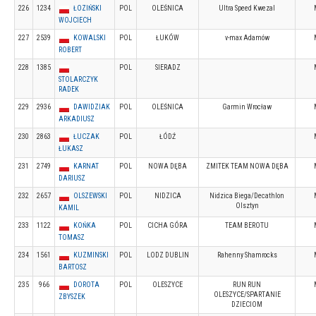
226
1234
ŁOZIŃSKI
POL
OLEŚNICA
Ultra Speed Kwezal
WOJCIECH
227
2539
KOWALSKI
POL
ŁUKÓW
v-max Adamów
ROBERT
228
1385
POL
SIERADZ
STOLARCZYK
RADEK
229
2936
DAWIDZIAK
POL
OLEŚNICA
Garmin Wrocław
ARKADIUSZ
230
2863
ŁUCZAK
POL
ŁÓDŹ
ŁUKASZ
231
2749
KARNAT
POL
NOWA DĘBA
ZMITEK TEAM NOWA DĘBA
DARIUSZ
232
2657
OLSZEWSKI
POL
NIDZICA
Nidzica Biega/Decathlon
Olsztyn
KAMIL
233
1122
KOŃKA
POL
CICHA GÓRA
TEAM BEROTU
TOMASZ
234
1561
KUZMINSKI
POL
LODZ DUBLIN
Rahenny Shamrocks
BARTOSZ
235
966
DOROTA
POL
OLESZYCE
RUN RUN
OLESZYCE/SPARTANIE
ZBYSZEK
DZIECIOM