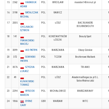
15
2562
HARASIUK
POL
WROCŁAW
maraton140minut.pl
ADAM
16
3198
RATAJCZAK
POL
RAWICZ
MICHAŁ
17
2005
POL
ŁÓDŹ
BAC RUNNERS
BOURNEMOUTH
CHOJNACKI
SZYMON
18
141
POL
KONSTANTYNÓW
Beauty Sport
ŁÓDZKI
FRANKOWSKI
MACIEJ
19
3099
AID PATRYK
POL
WARSZAWA
Obozy Górskie
20
372
SOWINSKI
POL
TCZEW
Beztlenowi Malbork
PATRYK
21
3076
SZYSZKA
POL
WARSZAWA
TRI AMO
ŁUKASZ
22
49
POL
ŁÓDŹ
AkademiaBiegacza.pl S.L.
Salos-Wodna Łódź
KUNIKOWSKI
TOMASZ
23
2294
WYSOCKI
POL
MICHAŁOWICE
WARSZAWIAKY
MARCIN
24
1866
BYRNE
GBR
WARSAW
WITC
GARY