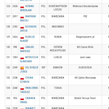
KRZYSZTOF
126
2656
NOWAK
POL
KONSTANTYNÓW
Włókniarz Konstantynów
ŁÓDZKI
MIROSŁAW
127
2097
WAPINSKI
POL
WARSZAWA
PSE
MACIEJ
128
2183
SOCHACKI
POL
RADOMSKO
ARTUR
129
2426
KUBILUS
POL
RUMIA
Biegamyrazem.pl
ROBERT
130
998
GRAJEK
POL
OSTRÓW
KB Czarne Wilki
WIELKOPOLSKI
MATEUSZ
131
1284
MITRUCZUK
POL
LUBLIN
sami swoi
SŁAWOMIR
132
2549
DEL BOSQUE
ESP
KRAKÓW
DUBOIS RUN
JORGE
133
2558
CYGAN
POL
WARSZAWA
KK Cyklon Warszawa
SZYMON
134
2640
PAWŁOWSKI
POL
TORUŃ
TADEUSZ
135
996
ZAWADA
POL
WARSZAWA
Bartek Trenuje Team
PAWEŁ
136
2328
SKWARCZ
POL
WARSZAWA