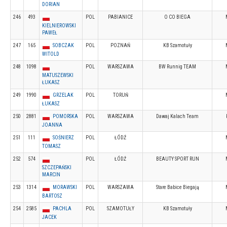
DORIAN
246
493
POL
PABIANICE
O CO BIEGA
KIELNIEROWSKI
PAWEŁ
247
165
SOBCZAK
POL
POZNAŃ
KB Szamotuły
WITOLD
248
1098
POL
WARSZAWA
BW Runnig TEAM
MATUSZEWSKI
ŁUKASZ
249
1990
GRZELAK
POL
TORUŃ
ŁUKASZ
250
2881
POMORSKA
POL
WARSZAWA
Dawaj Kalach Team
JOANNA
251
111
SOŚNIERZ
POL
ŁÓDŹ
TOMASZ
252
574
POL
ŁÓDŹ
BEAUTY SPORT RUN
SZCZEPAŃSKI
MARCIN
253
1314
MORAWSKI
POL
WARSZAWA
Stare Babice Biegają
BARTOSZ
254
2585
PACHLA
POL
SZAMOTUŁY
KB Szamotuły
JACEK