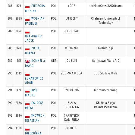
285
829
PIECZORA
POL
ŁÓDŹ
ŁódźRunCrew/JAKOteam
MONIKA
286
2885
WOŹNIAK
POL
UTRECHT
Chalmers University of
Technology
PAWEŁ W.
287
3072
POL
JUSZKOWO
BRAMOWICZ
JACEK
288
2600
ZIEBA
POL
WILCZYCE
140minut.pl
BŁAŻEJ
289
453
DONNELLY
GBR
DUBLIN
Garristown Flyers A.C
DAVID
290
1313
POL
ZDUŃSKA WOLA
BBL Zduńska Wola
ŁUKASIEWICZ
ADAM
291
373
KRÓL
POL
BYDGOSZCZ
#chmuracoaching
MACIEJ
292
2386
PAJDOSZ
POL
BIAŁA
KB Biała Biega
PODLASKA
#KubaPiechTeam
RAFAŁ
293
2816
SKOWRON
POL
SKARŻYSKO
KAMIENNA
SEBASTIAN
294
1198
POL
SIEDLCE
NIEDZIÓŁKA