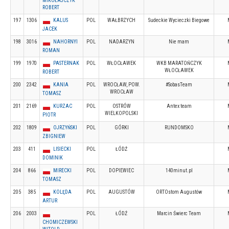
MIKOŁAJCZYK
ROBERT
197
1306
KALUS
POL
WAŁBRZYCH
Sudeckie Wycieczki Biegowe
JACEK
198
3016
NAHORNYI
POL
NADARZYN
Nie mam
ROMAN
199
1970
PASTERNAK
POL
WŁOCŁAWEK
WKB MARATOŃCZYK
WŁOCŁAWEK
ROBERT
200
2342
KANIA
POL
WROCŁAW, POW.
#SobasTeam
WROCŁAW
TOMASZ
201
2169
KURZAC
POL
OSTRÓW
Antex team
WIELKOPOLSKI
PIOTR
202
1809
OJRZYŃSKI
POL
GÓRKI
RUNDOMSKO
ZBIGNIEW
203
411
LISIECKI
POL
ŁÓDŹ
DOMINIK
204
866
MIRECKI
POL
DOPIEWIEC
140minut.pl
TOMASZ
205
385
KOLĘDA
POL
AUGUSTÓW
ORTOstom Augustów
ARTUR
206
2003
POL
ŁÓDŹ
Marcin Świerc Team
CHOMICZEWSKI