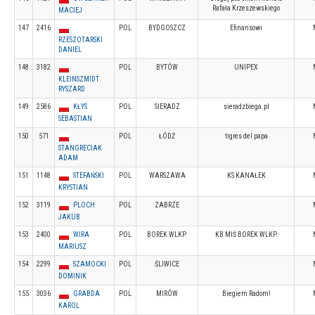
Rafała Krzeszewskiego
MACIEJ
147
2416
POL
BYDGOSZCZ
Efinansowi
RZESZOTARSKI
DANIEL
148
3182
POL
BYTÓW
UNIPEX
KLEINSZMIDT
RYSZARD
149
2586
KŁYS
POL
SIERADZ
sieradzbiega.pl
SEBASTIAN
150
571
POL
ŁÓDŹ
tigres del papa
STANGRECIAK
ADAM
151
1148
STEFAŃSKI
POL
WARSZAWA
KS KANAŁEK
KRYSTIAN
152
3119
PLOCH
POL
ZABRZE
JAKUB
153
2400
WIRA
POL
BOREK WLKP.
KB MIŚ BOREK WLKP.
MARIUSZ
154
2299
SZAMOCKI
POL
ŚLIWICE
DOMINIK
155
3036
GRABDA
POL
MIRÓW
Biegiem Radom!
KAROL