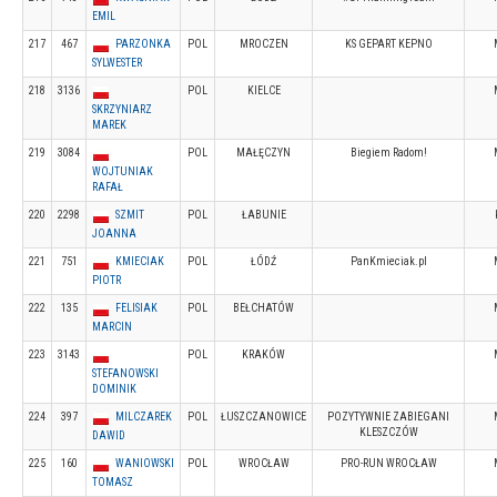
EMIL
217
467
PARZONKA
POL
MROCZEN
KS GEPART KEPNO
SYLWESTER
218
3136
POL
KIELCE
SKRZYNIARZ
MAREK
219
3084
POL
MAŁĘCZYN
Biegiem Radom!
WOJTUNIAK
RAFAŁ
220
2298
SZMIT
POL
ŁABUNIE
JOANNA
221
751
KMIECIAK
POL
ŁÓDŹ
PanKmieciak.pl
PIOTR
222
135
FELISIAK
POL
BEŁCHATÓW
MARCIN
223
3143
POL
KRAKÓW
STEFANOWSKI
DOMINIK
224
397
MILCZAREK
POL
ŁUSZCZANOWICE
POZYTYWNIE ZABIEGANI
KLESZCZÓW
DAWID
225
160
WANIOWSKI
POL
WROCŁAW
PRO-RUN WROCŁAW
TOMASZ