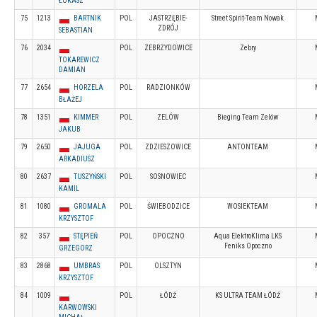
ŁUKASZ
75
1213
BARTNIK
POL
JASTRZĘBIE-
Street Spirit-Team Nowak
ZDRÓJ
SEBASTIAN
76
2034
POL
ZEBRZYDOWICE
Zebry
TOKAREWICZ
DAMIAN
77
2654
HORZELA
POL
RADZIONKÓW
BŁAŻEJ
78
1351
KIMMER
POL
ZELÓW
Bieging Team Zelów
JAKUB
79
2650
JAJUGA
POL
ZDZIESZOWICE
ANTONTEAM
ARKADIUSZ
80
2637
TUSZYŃSKI
POL
SOSNOWIEC
KAMIL
81
1080
GROMALA
POL
ŚWIEBODZICE
WOSIEKTEAM
KRZYSZTOF
82
357
STĘPIEŃ
POL
OPOCZNO
Aqua ElektroKlima LKS
Feniks Opoczno
GRZEGORZ
83
2868
UMBRAS
POL
OLSZTYN
KRZYSZTOF
84
1009
POL
ŁÓDŹ
KS ULTRA TEAM ŁÓDŹ
KARWOWSKI