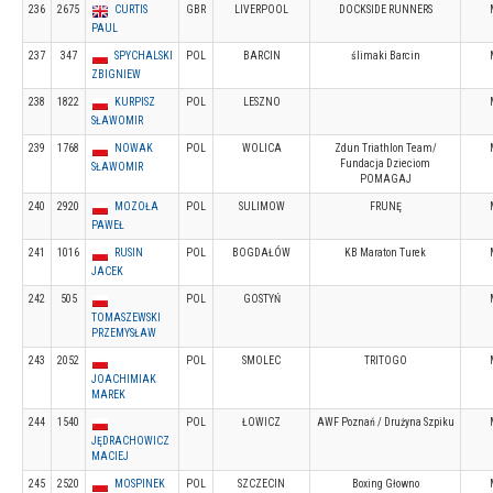
236
2675
CURTIS
GBR
LIVERPOOL
DOCKSIDE RUNNERS
PAUL
237
347
SPYCHALSKI
POL
BARCIN
ślimaki Barcin
ZBIGNIEW
238
1822
KURPISZ
POL
LESZNO
SŁAWOMIR
239
1768
NOWAK
POL
WOLICA
Zdun Triathlon Team/
Fundacja Dzieciom
SŁAWOMIR
POMAGAJ
240
2920
MOZOŁA
POL
SULIMOW
FRUNĘ
PAWEŁ
241
1016
RUSIN
POL
BOGDAŁÓW
KB Maraton Turek
JACEK
242
505
POL
GOSTYŃ
TOMASZEWSKI
PRZEMYSŁAW
243
2052
POL
SMOLEC
TRITOGO
JOACHIMIAK
MAREK
244
1540
POL
ŁOWICZ
AWF Poznań / Drużyna Szpiku
JĘDRACHOWICZ
MACIEJ
245
2520
MOSPINEK
POL
SZCZECIN
Boxing Głowno