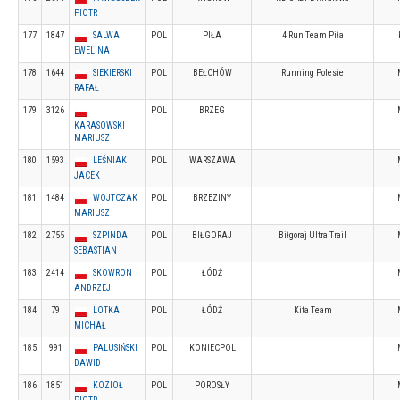
PIOTR
177
1847
SALWA
POL
PIŁA
4 Run Team Piła
EWELINA
178
1644
SIEKIERSKI
POL
BEŁCHÓW
Running Polesie
RAFAŁ
179
3126
POL
BRZEG
KARASOWSKI
MARIUSZ
180
1593
LEŚNIAK
POL
WARSZAWA
JACEK
181
1484
WOJTCZAK
POL
BRZEZINY
MARIUSZ
182
2755
SZPINDA
POL
BIŁGORAJ
Biłgoraj Ultra Trail
SEBASTIAN
183
2414
SKOWRON
POL
ŁÓDŹ
ANDRZEJ
184
79
LOTKA
POL
ŁÓDŹ
Kita Team
MICHAŁ
185
991
PALUSIŃSKI
POL
KONIECPOL
DAWID
186
1851
KOZIOŁ
POL
POROSŁY