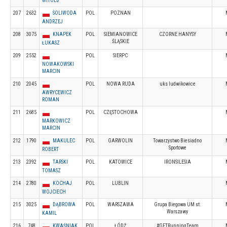
WITOLD
207
2632
SOLIWODA
POL
POZNAN
ANDRZEJ
208
3075
KNAPEK
POL
SIEMIANOWICE
CZORNE HANYSY
ŚLĄSKIE
ŁUKASZ
209
2552
POL
SIERPC
NOWAKOWSKI
MARCIN
210
2045
POL
NOWA RUDA
uks ludwikowice
AWRYCEWICZ
ROMAN
211
2685
POL
CZĘSTOCHOWA
MARKOWICZ
MARCIN
212
1790
MAKULEC
POL
GARWOLIN
Towarzystwo Biesiadno
Sportowe
ROBERT
213
2392
TARSKI
POL
KATOWICE
IRONSILESIA
TOMASZ
214
2780
KOCHAJ
POL
LUBLIN
WOJCIECH
215
3025
DĄBROWA
POL
WARSZAWA
Grupa Biegowa UM st.
Warszawy
KAMIL
216
748
KWAŚNIAK
POL
ŁÓDŹ
#GFTRunningTeam