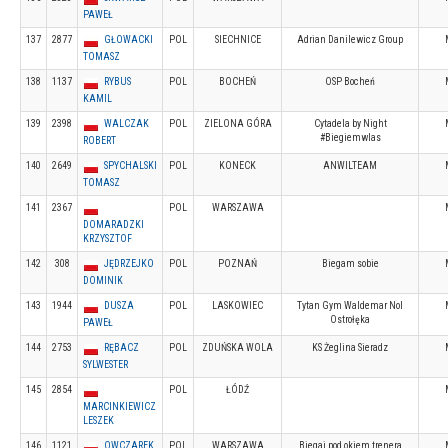
PAWEŁ
137
2877
GŁOWACKI
POL
SIECHNICE
Adrian Danilewicz Group
TOMASZ
138
1137
RYBUS
POL
BOCHEŃ
OSP Bocheń
KAMIL
139
2398
WALCZAK
POL
ZIELONA GÓRA
Cytadela by Night
#Biegiemwlas
ROBERT
140
2649
SPYCHALSKI
POL
KONECK
ANWILTEAM
TOMASZ
141
2367
POL
WARSZAWA
DOMARADZKI
KRZYSZTOF
142
308
JĘDRZEJKO
POL
POZNAŃ
Biegam sobie
DOMINIK
143
1944
DUSZA
POL
LASKOWIEC
Tytan Gym Waldemar Nol
Ostrołęka
PAWEŁ
144
2753
RĘBACZ
POL
ZDUŃSKA WOLA
KS Żeglina Sieradz
SYLWESTER
145
2854
POL
ŁÓDŹ
MARCINKIEWICZ
LESZEK
146
1121
OWCZAREK
POL
WARSZAWA
Biegaj pod okiem trenera