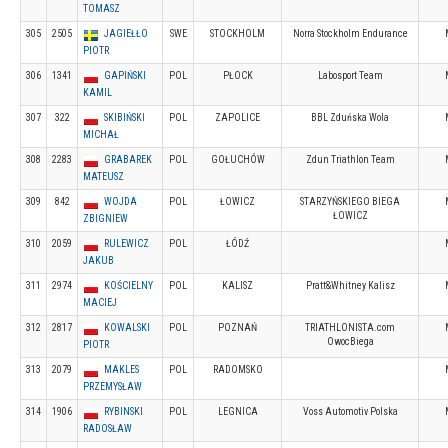
TOMASZ
305
2505
JAGIEŁŁO
SWE
STOCKHOLM
Norra Stockholm Endurance
PIOTR
306
1341
GAPIŃSKI
POL
PŁOCK
Labosport Team
KAMIL
307
322
SKIBIŃSKI
POL
ZAPOLICE
BBL Zduńska Wola
MICHAŁ
308
2283
GRABAREK
POL
GOŁUCHÓW
Zdun Triathlon Team
MATEUSZ
309
842
WOJDA
POL
ŁOWICZ
STARZYŃSKIEGO BIEGA
ŁOWICZ
ZBIGNIEW
310
2059
RULEWICZ
POL
ŁÓDŹ
JAKUB
311
2974
KOŚCIELNY
POL
KALISZ
Pratt&Whitney Kalisz
MACIEJ
312
2817
KOWALSKI
POL
POZNAŃ
TRIATHLONISTA.com
OwocBiega
PIOTR
313
2079
MAKLES
POL
RADOMSKO
PRZEMYSŁAW
314
1906
RYBINSKI
POL
LEGNICA
Voss Automotiv Polska
RADOSŁAW