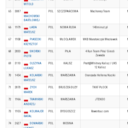
WITOLD
65
3087
POL
SZCZEPAŃCOWA
Machoney Team
MACHOWSKI
BARTŁOMIEJ
66
1979
ŁABA
POL
NOWA RUDA
140minut.pl
MATEUSZ
67
1958
PIASECKI
POL
WŁOCŁAWEK
WKB Maratończyk Włocławek
KRZYSZTOF
68
2833
SIKORSKI
POL
PIŁA
4 Run Team Piła/ Giro di
Zawada
PIOTR
69
3110
OLSZYNA
POL
KALISZ
Pratt@Whitney Kalisz / UKS
12 Kalisz
ŁUKASZ
70
1454
KOLAŃSKI
POL
WARSZAWA
Oranżada Hellena/Kaziki
MATEUSZ
71
2870
ZYCH
POL
BRUDZEŃ DUŻY
TKKF PŁOCK
MAREK
72
1966
TRAWIŃSKI
POL
WARSZAWA
JTENDO
ANDRZEJ
73
1955
KOLMAJER
POL
BYDGOSZCZ
Rowertour. com
RAFAŁ
74
2627
DOMAŃSKI
POL
MOSINA