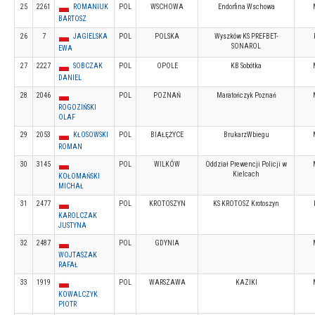
25
2261
ROMANIUK
POL
WSCHOWA
Endorfina Wschowa
BARTOSZ
26
7
JAGIELSKA
POL
POLSKA
Wyszków KS PREFBET-
SONAROL
EWA
27
2227
SOBCZAK
POL
OPOLE
KB Sobótka
DANIEL
28
2046
POL
POZNAŃ
Maratończyk Poznań
ROGOZIŃSKI
OLAF
29
2053
KŁOSOWSKI
POL
BIAŁĘŻYCE
BrukarzWbiegu
ROMAN
30
3145
POL
WILKÓW
Oddział Prewencji Policji w
Kielcach
KOŁOMAŃSKI
MICHAŁ
31
2477
POL
KROTOSZYN
KS KROTOSZ Krotoszyn
KAROLCZAK
JUSTYNA
32
2487
POL
GDYNIA
WOJTASZAK
RAFAŁ
33
1919
POL
WARSZAWA
KAZIKI
KOWALCZYK
PIOTR