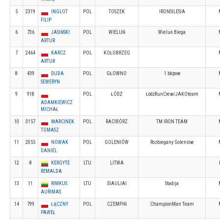
5
2319
INGLOT
POL
TOSZEK
IRONSILESIA
FILIP
6
736
JASIŃSKI
POL
WIELUŃ
Wieluń Biega
ARTUR
7
2464
KARCZ
POL
KOŁOBRZEG
ARTUR
8
439
DUDA
POL
GŁOWNO
1 bkpow
SEWERYN
9
918
POL
ŁÓDŹ
ŁódźRunCrew/JAKOteam
ADAMKIEWICZ
MICHAŁ
10
3157
MARCINEK
POL
RACIBÓRZ
TM IRON TEAM
TOMASZ
11
2055
NOWAK
POL
GOLENIÓW
Rozbiegany Goleniów
DANIEL
12
8
KERGYTE
LTU
LITWA
REMALDA
13
11
RIMKUS
LTU
ŠIAULIAI
Stadija
AURIMAS
14
799
ŁĄCZNY
POL
CZEMPIŃ
ChampionMan Team
PAWEŁ