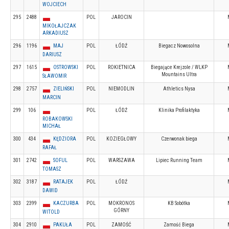
WOJCIECH
295
2488
POL
JAROCIN
MIKOŁAJCZAK
ARKADIUSZ
296
1196
MAJ
POL
ŁÓDŹ
Biegacz Nowosolna
DARIUSZ
297
1615
OSTROWSKI
POL
ROKIETNICA
Biegające Krejzole / WLKP
Mountains Ultra
SŁAWOMIR
298
2757
ZIELIŃSKI
POL
NIEMODLIN
Athletics Nysa
MARCIN
299
106
POL
ŁÓDŹ
Klinika Profilaktyka
ROBAKOWSKI
MICHAŁ
300
434
KĘDZIORA
POL
KOZIEGŁOWY
Czerwonak biega
RAFAŁ
301
2742
SOFUL
POL
WARSZAWA
Lipiec Running Team
TOMASZ
302
3187
RATAJEK
POL
ŁÓDŹ
DAWID
303
2399
KACZURBA
POL
MOKRONOS
KB Sobótka
GÓRNY
WITOLD
304
2910
PAKUŁA
POL
ZAMOŚĆ
Zamość Biega