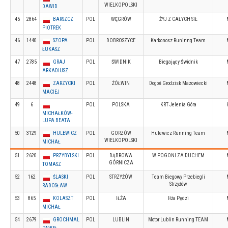
WIELKOPOLSKI
DAWID
45
2864
BARSZCZ
POL
WĘGRÓW
ŻYJ Z CAŁYCH SIŁ
PIOTREK
46
1440
SZOPA
POL
DOBROSZYCE
Karkonosz Runinng Team
ŁUKASZ
47
2785
GRAJ
POL
ŚWIDNIK
Biegający Świdnik
ARKADIUSZ
48
2448
ZARZYCKI
POL
ŻÓŁWIN
Dogoń Grodzisk Mazowiecki
MACIEJ
49
6
POL
POLSKA
KRT Jelenia Góra
MICHAŁKÓW-
LUPA BEATA
50
3129
HULEWICZ
POL
GORZÓW
Hulewicz Running Team
WIELKOPOLSKI
MICHAŁ
51
2620
PRZYBYLSKI
POL
DĄBROWA
W POGONI ZA DUCHEM
GÓRNICZA
TOMASZ
52
162
ŚLASKI
POL
STRZYŻÓW
Team Biegowy Przebiegli
Strzyżów
RADOSŁAW
53
865
KOLASZT
POL
IŁŻA
Iłża Pędzi
MICHAŁ
54
2679
GROCHMAL
POL
LUBLIN
Motor Lublin Running TEAM