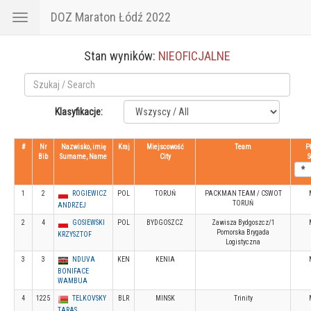
DOZ Maraton Łódź 2022
Toggle
navigation
Stan wyników:
NIEOFICJALNE
Klasyfikacje:
#
Nr
Nazwisko, imię
Kraj
Miejscowość
Team
P
Bib
Surname, Name
City
S
1
2
ROGIEWICZ
POL
TORUŃ
PACKMAN TEAM / CSWOT
TORUŃ
ANDRZEJ
2
4
GOSIEWSKI
POL
BYDGOSZCZ
Zawisza Bydgoszcz/1
Pomorska Brygada
KRZYSZTOF
Logistyczna
3
3
NDUVA
KEN
KENIA
BONIFACE
WAMBUA
4
1225
TELKOVSKY
BLR
MINSK
Trinity
TARAS