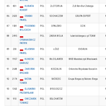
MICHAŁ
85
801
KURIATA
POL
ZŁOTORYJA
ZLB Ren-But Złotoryja
ROBERT
86
2633
OSIŃSKI
POL
SOCHACZEW
GRUPA EXPERT
PAWEŁ
87
1581
PODEMSKI
POL
OPALEWO
DZIK
WOJCIECH
88
2495
POL
ŻABIA WOLA
lubelskibiegacz.pl TEAM
CYRANKIEWICZ
PATRYK
89
230
ROJEWSKI
POL
ŁÓDŹ
EVErRUN
PAWEŁ
90
1957
KUNECKI
POL
WŁOCŁAWEK
WKB Maratończyk Włocławek
DARIUSZ
91
2648
ZABORSKI
POL
KOSZALIN
Orkiestra Wojskowa Koszalin
RYSZARD
92
2174
SKÓRA
POL
SKÓRZEC
Grupa Biegaczy Skórzec Biega
TOMEK
93
1363
ŚLUSARSKI
POL
BYDGOSZCZ
PRZEMYSŁAW
94
910
OWCZAREK
POL
BEŁCHATÓW
TOMASZ