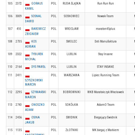
105
2372
GORAUS
POL
RUDA ŚLĄSKA
Run Run Run
KAMIL
106
3009
SOSNAL
POL
SOSNOWIEC
Nowak-Team
DAWID
107
410
BAROWICZ
POL
WROCŁAW
maraton45plus
ZBIGNIEW
108
2735
KOS
POL
SMOLEC
Doti Manufaktura
ADRIAN
109
2322
TYBUREK
POL
LUBLIN
Stay Insane
MICHAŁ
110
2164
DYŚ PAWEŁ
POL
LUBLIN
STAY INSANE
111
2411
POL
WARSZAWA
Lipiec Running Team
SZYSZKOWSKI
MARCIN
112
2295
SZYMAŃSKI
POL
BOBROWNIKI
WKB Maratończyk Włocławek
MARCIN
113
2743
ONOSZKO
POL
SOKÓŁKA
AdamO Team
ADAM
114
2456
OSINA
POL
ŚWIDNIK
Biegający Świdnik
JAKUB
115
1135
POL
ZŁOTNIKI
MK biegaj z Markiem