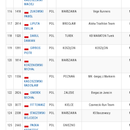
KADZISZEWSKI
MACIEJ
116
1418
ŻUKOWSKI
POL
WARSZAWA
Vege Runners
PAWEŁ
117
2814
LIPUTA
POL
WROCŁAW
Aloha Triathlon Team
EMILIA
118
1520
DARUL
POL
TUREK
KB MARATON Turek
DAMIAN
119
1391
GRYBOŚ
POL
KOSZĘCIN
KOSZĘCIN
PIOTR
120
1814
POL
WARSZAWA
KORZENIEWSKI
MICHAŁ
121
1556
POL
POZNAŃ
MK - biegaj z Markiem
KADZISZEWSKI
RADOSŁAW
122
2826
GMEREK
POL
ZALESIE
Biegacze Jarocin
MICHAŁ
123
3077
FIT TOMASZ
POL
KIELCE
Czarnecki Run Team
124
2338
STASZEWSKI
POL
WARSZAWA
KS Staszewscy
WOJCIECH
125
2665
PAŚKA
POL
GNIEZNO