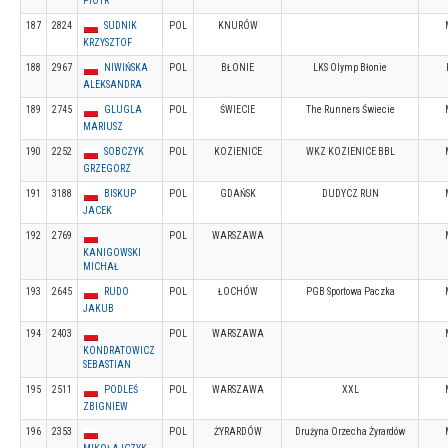
PIOTR
187
2824
SUDNIK
POL
KNURÓW
KRZYSZTOF
188
2967
NIWIŃSKA
POL
BŁONIE
LKS Olymp Błonie
ALEKSANDRA
189
2745
GLUGLA
POL
ŚWIECIE
The Runners Świecie
MARIUSZ
190
2252
SOBCZYK
POL
KOZIENICE
WKZ KOZIENICE BBL
GRZEGORZ
191
3188
BISKUP
POL
GDAŃSK
DUDYCZ RUN
JACEK
192
2769
POL
WARSZAWA
KANIGOWSKI
MICHAŁ
193
2645
RUDO
POL
ŁOCHÓW
PGB Sportowa Paczka
JAKUB
194
2403
POL
WARSZAWA
KONDRATOWICZ
SEBASTIAN
195
2511
PODLEŚ
POL
WARSZAWA
XXL
ZBIGNIEW
196
2353
POL
ŻYRARDÓW
Drużyna Orzecha Żyrardów