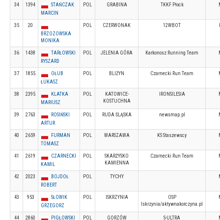
34
1394
STAŃCZAK
POL
GRABINA
TKKF Płock
MARCIN
35
20
POL
CZERWONAK
12WBOT
BRZOZOWSKA
MONIKA
36
1438
TARŁOWSKI
POL
JELENIA GÓRA
Karkonosz Running Team
RYSZARD
37
1855
OŁUB
POL
BLIŻYN
Czarnecki Run Team
ŁUKASZ
38
2395
KLATKA
POL
KATOWICE-
IRONSILESIA
KOSTUCHNA
MARIUSZ
39
2763
ROSIŃSKI
POL
RUDA ŚLĄSKA
newsmap.pl
ARTUR
40
2659
FURMAN
POL
WARSZAWA
KS Staszewscy
TOMASZ
41
2619
CZARNECKI
POL
SKARŻYSKO
Czarnecki Run Team
KAMIENNA
KAMIL
42
2023
BOJDOŁ
POL
TYCHY
ROBERT
43
953
SŁOWIK
POL
ISKRZYNIA
OSP
Iskrzynia/aktywnakorczyna.pl
GRZEGORZ
44
2860
PIGŁOWSKI
POL
GORZÓW
S-ULTRA