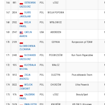
166
881
OSTROWSKI
POL
ŁÓDŹ
GRZEGORZ
167
2834
DURYS
POL
WOLA POPOWA
JAROSŁAW
168
2932
BIELIK
POL
MYSŁOWICE
PAWEŁ
169
2947
CATLIN
USA
ABERDEEN
AARON
170
2109
POL
GDYNIA
Runpassion.pl TEAM
GŁOMBIOWSKA
ZUZANNA
171
2443
SUCHANEK
POL
POGWIZDÓW
Run Team Pogwizdów
GRZEGORZ
172
935
KUCYBAŁA
POL
WAŁCZ
MICHAŁ
173
1812
ZIEJA
POL
OLSZTYN
Pszczółkowski Team
ANDRZEJ
174
3022
WÓJCIK
POL
CHORZÓW
Ultra Prawnik
ZIEMOWIT
175
976
GAJEWSKI
POL
ŁÓDŹ
Beauty Sport
PAWEŁ
176
2674
PAWŁUSZEK
POL
KNURÓW
KB ORŁY z Knurowa