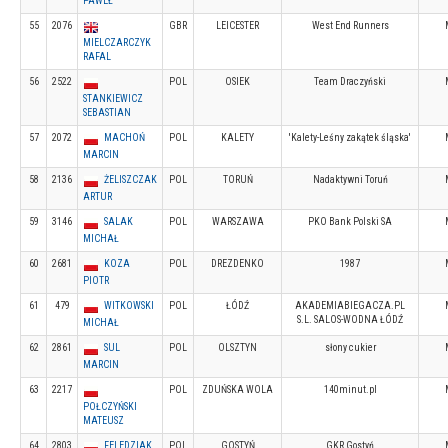
PAWEŁ
55
2076
GBR
LEICESTER
West End Runners
MIELCZARCZYK
RAFAL
56
2522
POL
OSIEK
Team Draczyński
STANKIEWICZ
SEBASTIAN
57
2072
MACHOŃ
POL
KALETY
'Kalety-Leśny zakątek śląska'
MARCIN
58
2136
ŻELISZCZAK
POL
TORUŃ
Nadaktywni Toruń
ARTUR
59
3146
SALAK
POL
WARSZAWA
PKO Bank Polski SA
MICHAŁ
60
2681
KOZA
POL
DREZDENKO
1987
PIOTR
61
479
WITKOWSKI
POL
ŁÓDŹ
AKADEMIABIEGACZA.PL
S.L. SALOS-WODNA ŁÓDŹ
MICHAŁ
62
2861
SUL
POL
OLSZTYN
słony cukier
MARCIN
63
2217
POL
ZDUŃSKA WOLA
140minut.pl
POŁCZYŃSKI
MATEUSZ
64
2803
FELEDZIAK
POL
GOSTYŃ
GKR Gostyń