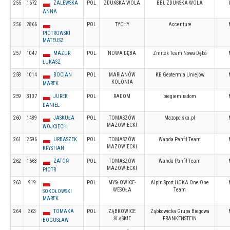
255
1672
ZALEWSKA
POL
ZDUŃSKA WOLA
BBL ZDUŃSKA WOLA
ANNA
256
2866
POL
TYCHY
Accenture
PIOTROWSKI
MATEUSZ
257
1047
MAZUR
POL
NOWA DĘBA
Zmitek Team Nowa Dęba
ŁUKASZ
258
1014
BOCIAN
POL
MARIANÓW
KB Geotermia Uniejów
KOLONIA
MAREK
259
3107
JUREK
POL
RADOM
biegiem!radom
DANIEL
260
1489
JASKUŁA
POL
TOMASZÓW
Mazopolska.pl
MAZOWIECKI
WOJCIECH
261
2596
URBASZEK
POL
TOMASZÓW
Wanda Panfil Team
MAZOWIECKI
KRYSTIAN
262
1663
ZATOŃ
POL
TOMASZÓW
Wanda Panfil Team
MAZOWIECKI
PIOTR
263
919
POL
MYSŁOWICE-
Alpin Sport HOKA One One
WESOŁA
Team
SOKOŁOWSKI
MAREK
264
363
TOMAKA
POL
ZĄBKOWICE
Ząbkowicka Grupa Biegowa
ŚLĄSKIE
FRANKENSTEIN
BOGUSŁAW