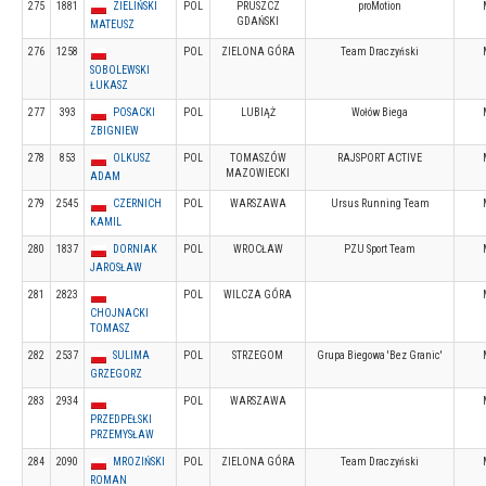
275
1881
ZIELIŃSKI
POL
PRUSZCZ
proMotion
GDAŃSKI
MATEUSZ
276
1258
POL
ZIELONA GÓRA
Team Draczyński
SOBOLEWSKI
ŁUKASZ
277
393
POSACKI
POL
LUBIĄŻ
Wołów Biega
ZBIGNIEW
278
853
OLKUSZ
POL
TOMASZÓW
RAJSPORT ACTIVE
MAZOWIECKI
ADAM
279
2545
CZERNICH
POL
WARSZAWA
Ursus Running Team
KAMIL
280
1837
DORNIAK
POL
WROCŁAW
PZU Sport Team
JAROSŁAW
281
2823
POL
WILCZA GÓRA
CHOJNACKI
TOMASZ
282
2537
SULIMA
POL
STRZEGOM
Grupa Biegowa 'Bez Granic'
GRZEGORZ
283
2934
POL
WARSZAWA
PRZEDPEŁSKI
PRZEMYSŁAW
284
2090
MROZIŃSKI
POL
ZIELONA GÓRA
Team Draczyński
ROMAN