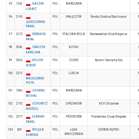
95
1342
NACZAS
POL
WARSZAWA
ŁUKASZ
96
2145
POL
NAŁĘCZÓW
Banda Grudnia/Stay Insane
JĘDRZEJEWSKI
PAWEŁ
97
2275
SERWACKI
POL
STALOWA WOLA
Stalowowolski Klub Biegacza
RAFAŁ
98
3040
GRACZYK
POL
KUTNO
KAROLINA
99
3065
WÓJCIK
POL
ZGIERZ
Razem Tworzymy Siłę
ROBERT
100
2213
POL
LUBLIN
MACIEJEWSKI
PIOTR
101
1086
ODOWSKI
POL
WARSZAWA
MICHAŁ
102
2110
OCHOWICZ
POL
CHRZANOW
KCH Chrzanow
ANDRZEJ
103
2377
SZAWAN
POL
PRZEWORSK
Przeworska Grupa Biegowa
PAWEŁ
104
609
WYLĘGA
POL
ŁĘKA
GEPARD KĘPNO
MROCZEŃSKA
DOMINIK