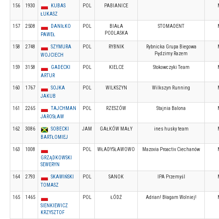
156
1930
KUBAS
POL
PABIANICE
ŁUKASZ
157
2508
DANIŁKO
POL
BIAŁA
STOMADENT
PODLASKA
PAWEŁ
158
2748
SZYMURA
POL
RYBNIK
Rybnicka Grupa Biegowa
Pędzimy Razem
WOJCIECH
159
3158
GADECKI
POL
KIELCE
Stokowczyki Team
ARTUR
160
1767
SOJKA
POL
WILKSZYN
Wilkszyn Running
JAKUB
161
2265
TAJCHMAN
POL
RZESZÓW
Stajnia Balona
JAROSŁAW
162
3086
SOBECKI
JAM
GAŁKÓW MAŁY
ines husky team
BARTŁOMIEJ
163
1008
POL
WŁADYSŁAWOWO
Mazovia Proactiv Ciechanów
GRZĄDKOWSKI
SEWERYN
164
2793
SKAWIŃSKI
POL
SANOK
IPA Przemyśl
TOMASZ
165
1465
POL
ŁÓDŹ
Adrian! Błagam Wolniej!
SIENKIEWICZ
KRZYSZTOF