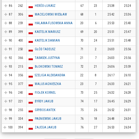
86
262
HERÓD ŁUKASZ
67
23
25:38
25:24
87
306
MACIEJOWSKI WIESŁAW
68
1
25:42
25:36
88
259
HALAMA-FLISOWSKA ANNA
20
6
25:53
25:40
89
399
KASTELIK MARIUSZ
69
20
25:51
25:47
90
400
KASTELIK DAMIAN
70
24
25:51
25:48
91
250
GŁÓD TADEUSZ
71
2
26:03
25:56
92
366
TARASEK JUSTYNA
21
7
26:03
25:56
93
215
BŁOKOWSKI TOMASZ
72
21
26:06
25:59
94
356
SZELIGA ALEKSANDRA
22
8
26:17
26:10
95
377
WALUS AGNIESZKA
23
7
26:33
26:21
96
240
FIOŁEK KORNEL
73
25
26:32
26:28
97
221
BYRDY JAKUB
74
17
26:45
26:29
98
255
GRYBOŚ ANTEK
75
26
26:52
26:31
99
334
PAŚNIEWSKI JAKUB
76
18
26:48
26:34
100
394
ZAJEGA JAKUB
76
27
26:53
26:34