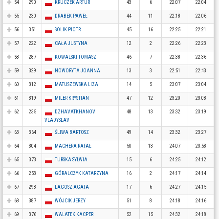
54
290
KRUCZEK ARTUR
43
6
22:07
22:04
55
230
DRABEK PAWEŁ
44
11
22:18
22:06
56
351
SOLIK PIOTR
45
16
22:25
22:21
57
222
CAŁA JUSTYNA
12
2
22:26
22:23
58
287
KOWALSKI TOMASZ
46
7
22:38
22:36
59
329
NOWORYTA JOANNA
13
3
22:51
22:43
60
312
MATUSZEWSKA LIZA
14
5
23:07
23:04
61
319
MILER KRYSTIAN
47
12
23:20
23:08
62
235
DZHAVATKHANOV
48
13
23:32
23:19
VLADYSLAV
63
364
ŚLIWA BARTOSZ
49
14
23:32
23:27
64
304
MACHERA RAFAŁ
50
13
24:07
23:58
65
373
TURSKA SYLWIA
15
6
24:25
24:12
66
253
GÓRALCZYK KATARZYNA
16
2
24:17
24:14
67
298
LAGOSZ AGATA
17
6
24:27
24:15
68
387
WÓJCIK JERZY
51
8
24:18
24:16
69
376
WALATEK KACPER
52
15
24:32
24:18