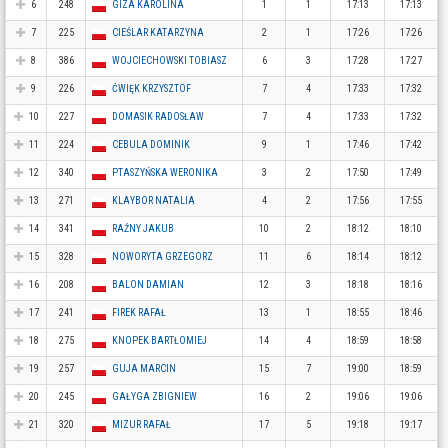
6
248
GIZA KAROLINA
1
1
17:13
17:13
7
225
CIEŚLAR KATARZYNA
2
1
17:26
17:26
8
386
WOJCIECHOWSKI TOBIASZ
6
3
17:28
17:27
9
226
ĆWIĘK KRZYSZTOF
7
4
17:33
17:32
10
227
DOMASIK RADOSŁAW
7
4
17:33
17:32
11
224
CEBULA DOMINIK
9
1
17:46
17:42
12
340
PTASZYŃSKA WERONIKA
3
2
17:50
17:49
13
271
KLAYBOR NATALIA
4
2
17:56
17:55
14
341
RAŹNY JAKUB
10
2
18:12
18:10
15
328
NOWORYTA GRZEGORZ
11
6
18:14
18:12
16
208
BALON DAMIAN
12
3
18:18
18:16
17
241
FIREK RAFAŁ
13
1
18:55
18:46
18
275
KNOPEK BARTŁOMIEJ
14
4
18:59
18:58
19
257
GUJA MARCIN
15
7
19:00
18:59
20
245
GAŁYGA ZBIGNIEW
16
2
19:06
19:06
21
320
MIZUR RAFAŁ
17
5
19:18
19:17