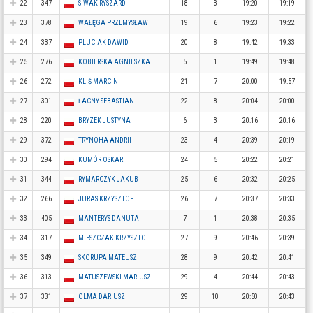
22
347
SIWAK RYSZARD
18
3
19:20
19:19
23
378
WAŁĘGA PRZEMYSŁAW
19
6
19:23
19:22
24
337
PLUCIAK DAWID
20
8
19:42
19:33
25
276
KOBIERSKA AGNIESZKA
5
1
19:49
19:48
26
272
KLIŚ MARCIN
21
7
20:00
19:57
27
301
ŁACNY SEBASTIAN
22
8
20:04
20:00
28
220
BRYZEK JUSTYNA
6
3
20:16
20:16
29
372
TRYNOHA ANDRII
23
4
20:39
20:19
30
294
KUMÓR OSKAR
24
5
20:22
20:21
31
344
RYMARCZYK JAKUB
25
6
20:32
20:25
32
266
JURAS KRZYSZTOF
26
7
20:37
20:33
33
405
MANTERYS DANUTA
7
1
20:38
20:35
34
317
MIESZCZAK KRZYSZTOF
27
9
20:46
20:39
35
349
SKORUPA MATEUSZ
28
9
20:42
20:41
36
313
MATUSZEWSKI MARIUSZ
29
4
20:44
20:43
37
331
OLMA DARIUSZ
29
10
20:50
20:43