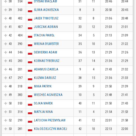
38
354
STYBAK WACŁAW
31
11
20:46
20:44
39
363
ŚLIWA AGNIESZKA
8
3
20:50
20:45
40
402
JASEK TYMOTEUSZ
32
8
21:06
20:48
41
407
JURCZAK ADRIAN
33
12
21:03
21:01
42
404
STACHA PAWEŁ
34
5
21:13
21:09
43
390
WRONA SYLWESTER
35
10
21:26
21:22
44
346
SIEWIERSKI ADAM
36
13
21:29
21:26
45
283
KORNAS TYBERIUSZ
37
14
21:36
21:29
46
201
ADAMUS IZABELA
9
4
21:43
21:32
47
297
KUŹMA DARIUSZ
38
15
21:36
21:33
48
318
MIKA PATRYK
39
9
21:50
21:39
49
383
WIECHEĆ AGNIESZKA
10
5
21:48
21:41
50
350
SOJKA MAREK
40
11
21:50
21:43
51
314
MATYJA NINA
11
4
21:54
21:53
52
299
LATOCHA PRZEMYSŁAW
41
12
22:01
21:58
53
281
KOŁODZIEJCZYK MACIEJ
42
10
22:13
22:00