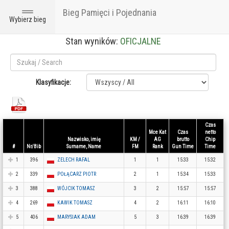
Bieg Pamięci i Pojednania
Toggle
Wybierz bieg
navigation
Stan wyników:
OFICJALNE
Klasyfikacje:
Czas
Mce Kat
Czas
netto
Nazwisko, imię
KM /
AG
brutto
Chip
#
Nr/Bib
Surname, Name
FM
Rank
Gun Time
Time
1
396
ZELECH RAFAL
1
1
15:33
15:32
2
339
POŁĄCARZ PIOTR
2
1
15:34
15:33
3
388
WÓJCIK TOMASZ
3
2
15:57
15:57
4
269
KAWIK TOMASZ
4
2
16:11
16:10
5
406
MARYSIAK ADAM
5
3
16:39
16:39