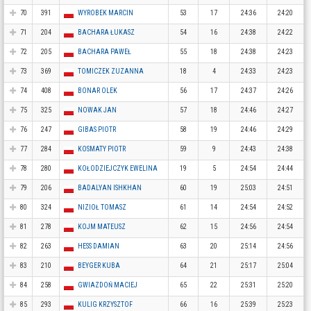
70
391
WYROBEK MARCIN
53
17
24:36
24:20
71
204
BACHARA ŁUKASZ
54
16
24:38
24:22
72
205
BACHARA PAWEŁ
55
18
24:38
24:23
73
369
TOMICZEK ZUZANNA
18
4
24:33
24:23
74
408
BONAR OLEK
56
17
24:37
24:26
75
325
NOWAK JAN
57
18
24:46
24:27
76
247
GIBAS PIOTR
58
19
24:46
24:29
77
284
KOSMATY PIOTR
59
9
24:43
24:38
78
280
KOŁODZIEJCZYK EWELINA
19
5
24:54
24:44
79
206
BADALYAN ISHKHAN
60
19
25:03
24:51
80
324
NIZIOŁ TOMASZ
61
14
24:54
24:52
81
278
KOJM MATEUSZ
62
15
24:56
24:54
82
263
HESS DAMIAN
63
20
25:14
24:56
83
210
BEYGER KUBA
64
21
25:17
25:04
84
258
GWIAZDOŃ MACIEJ
65
22
25:31
25:20
85
293
KULIG KRZYSZTOF
66
16
25:39
25:23