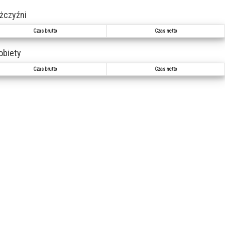
ężczyźni
Czas brutto
Czas netto
kobiety
Czas brutto
Czas netto