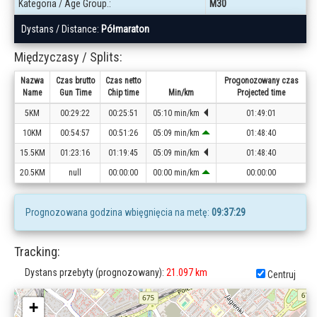
Kategoria / Age Group.:
M30
Dystans / Distance:
Półmaraton
Międzyczasy / Splits:
Nazwa
Czas brutto
Czas netto
Progonozowany czas
Name
Gun Time
Chip time
Min/km
Projected time
5KM
00:29:22
00:25:51
05:10 min/km
01:49:01
10KM
00:54:57
00:51:26
05:09 min/km
01:48:40
15.5KM
01:23:16
01:19:45
05:09 min/km
01:48:40
20.5KM
null
00:00:00
00:00 min/km
00:00:00
Prognozowana godzina wbięgnięcia na metę:
09:37:29
Tracking:
Dystans przebyty (prognozowany):
21.097 km
Centruj
+