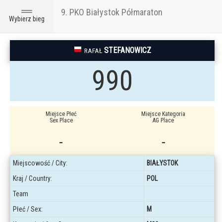
9. PKO Białystok Półmaraton
Toggle
Wybierz bieg
navigation
STEFANOWICZ
RAFAŁ
990
Miejsce Płeć
Miejsce Kategoria
Sex Place
AG Place
-
-
Miejscowość / City:
BIAŁYSTOK
Kraj / Country:
POL
Team
Płeć / Sex:
M