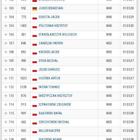
103
952
JUROS SEBASTIAN
M40
01:05:28
104
775
SOBOTA JACEK
M40
01:05:29
105
1403
PÓŁTORAK KRZYSTOF
M40
01:05:30
106
501
STANISŁAWCZYK WOJCIECH
M40
01:05:35
107
848
ZAMELSKI PATRYK
M20
01:05:35
108
892
KRONER JACEK
M30
01:05:36
109
498
DYDA MICHAŁ
M20
01:05:37
110
916
JELSKI DARIUSZ
M50
01:05:37
111
1025
OGÓREK ARTUR
M50
01:05:37
112
2128
SKÓRA TOMASZ
M40
01:05:37
113
876
SKRZYPCZAK KRZYSZTOF
M40
01:05:37
114
915
SZPAKOWSKI ZBIGNIEW
M40
01:05:37
115
909
BĄKOWSKI RAFAŁ
M40
01:05:38
116
663
GROCHOWSKI MICHAŁ
M20
01:05:38
117
933
MILLER KACPER
M20
01:05:38
118
890
SĘKOWSKI ADAM
M40
01:05:38