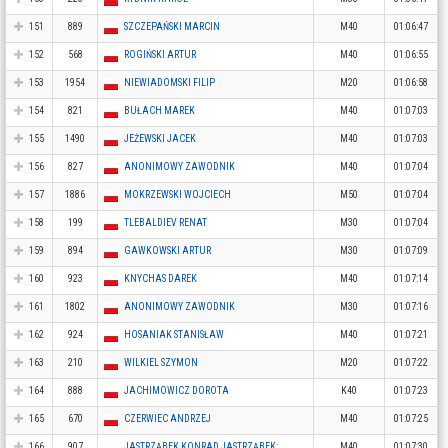
151
889
SZCZEPAŃSKI MARCIN
M40
01:06:47
152
568
ROGIŃSKI ARTUR
M40
01:06:55
153
1954
NIEWIADOMSKI FILIP
M20
01:06:58
154
821
BUŁACH MAREK
M40
01:07:03
155
1490
JEŻEWSKI JACEK
M40
01:07:03
156
827
ANONIMOWY ZAWODNIK
M40
01:07:04
157
1886
MOKRZEWSKI WOJCIECH
M50
01:07:04
158
199
TLEBALDIEV RENAT
M30
01:07:04
159
894
GAWKOWSKI ARTUR
M30
01:07:09
160
923
KNYCHAS DAREK
M40
01:07:14
161
1802
ANONIMOWY ZAWODNIK
M30
01:07:16
162
924
HOSANIAK STANISŁAW
M40
01:07:21
163
210
WILKIEL SZYMON
M20
01:07:22
164
888
JACHIMOWICZ DOROTA
K40
01:07:23
165
670
CZERWIEC ANDRZEJ
M40
01:07:25
166
907
JASTRZĄBEK KONRAD JASTRZĄBEK;
M40
01:07:30