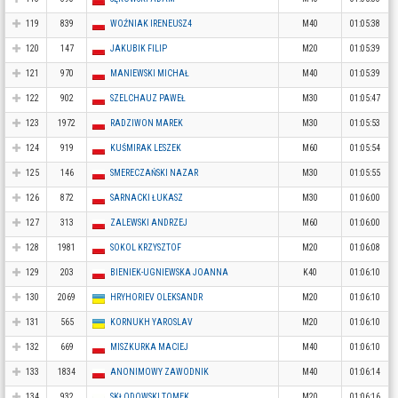
119
839
WOŹNIAK IRENEUSZ4
M40
01:05:38
120
147
JAKUBIK FILIP
M20
01:05:39
121
970
MANIEWSKI MICHAŁ
M40
01:05:39
122
902
SZELCHAUZ PAWEŁ
M30
01:05:47
123
1972
RADZIWON MAREK
M30
01:05:53
124
919
KUŚMIRAK LESZEK
M60
01:05:54
125
146
SMERECZAŃSKI NAZAR
M30
01:05:55
126
872
SARNACKI ŁUKASZ
M30
01:06:00
127
313
ZALEWSKI ANDRZEJ
M60
01:06:00
128
1981
SOKOL KRZYSZTOF
M20
01:06:08
129
203
BIENIEK-UGNIEWSKA JOANNA
K40
01:06:10
130
2069
HRYHORIEV OLEKSANDR
M20
01:06:10
131
565
KORNUKH YAROSLAV
M20
01:06:10
132
669
MISZKURKA MACIEJ
M40
01:06:10
133
1834
ANONIMOWY ZAWODNIK
M40
01:06:14
134
932
SKŁODOWSKI TOMEK
M20
01:06:16