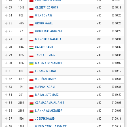
23
1748
OLESIEWICZ PIOTR
M30
00:58:19
24
858
WILK TOMASZ
M30
00:58:20
25
495
GRYGO PAWEŁ
M40
00:58:25
26
27
GODLEWSKI ANDRZEJ
M30
00:58:28
27
20
MIERZLIKIN NATALIA
K30
00:58:36
28
846
KARACS DANIEL
M30
00:58:42
29
855
TYSZKA TOMASZ
M40
00:58:45
30
856
MALOVATSKYI ANDRII
M30
00:59:02
31
863
ŁOBACZ MICHAŁ
M30
00:59:17
32
867
WOLIŃSKI MAREK
M30
00:59:35
33
29
SUPIŃSKI ADAM
M30
00:59:36
34
201
MAKAŁUS TOMASZ
M40
00:59:50
35
2109
CZAMADAMA ALIAKSEI
M30
01:00:05
36
2108
LIANHA ALIAKSANDR
M30
01:00:05
37
566
JÓZEFIK DAWID
M30
01:00:16
38
1998
WIESIEŁOWSKI JAROSŁAW
M50
01:00:16