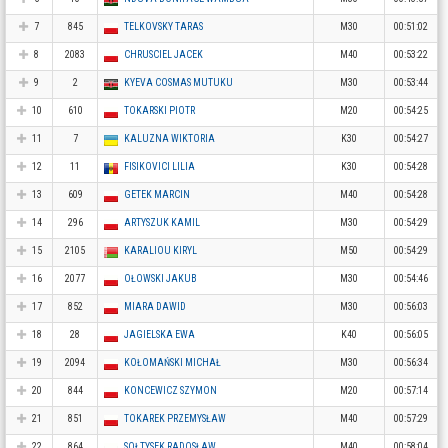
7
845
TELKOVSKY TARAS
M30
00:51:02
8
2083
CHRUSCIEL JACEK
M40
00:53:22
9
2
KYEVA COSMAS MUTUKU
M30
00:53:44
10
610
TOKARSKI PIOTR
M20
00:54:25
11
7
KALUZNA WIKTORIA
K30
00:54:27
12
11
FISIKOVICI LILIA
K30
00:54:28
13
609
GETEK MARCIN
M40
00:54:28
14
296
ARTYSZUK KAMIL
M30
00:54:29
15
2105
KARALIOU KIRYL
M50
00:54:29
16
2077
OŁOWSKI JAKUB
M30
00:54:46
17
852
MIARA DAWID
M30
00:56:03
18
28
JAGIELSKA EWA
K40
00:56:05
19
2094
KOŁOMAŃSKI MICHAŁ
M30
00:56:34
20
844
KONCEWICZ SZYMON
M20
00:57:14
21
851
TOKAREK PRZEMYSŁAW
M40
00:57:29
22
864
SOŁTYSEK RADOSŁAW
M40
00:58:04