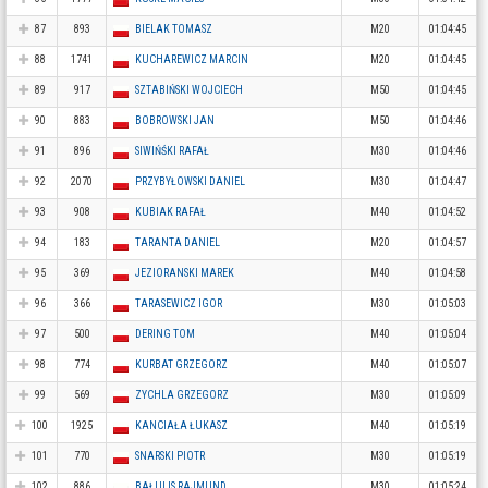
87
893
BIELAK TOMASZ
M20
01:04:45
88
1741
KUCHAREWICZ MARCIN
M20
01:04:45
89
917
SZTABIŃSKI WOJCIECH
M50
01:04:45
90
883
BOBROWSKI JAN
M50
01:04:46
91
896
SIWIŃŚKI RAFAŁ
M30
01:04:46
92
2070
PRZYBYŁOWSKI DANIEL
M30
01:04:47
93
908
KUBIAK RAFAŁ
M40
01:04:52
94
183
TARANTA DANIEL
M20
01:04:57
95
369
JEZIORANSKI MAREK
M40
01:04:58
96
366
TARASEWICZ IGOR
M30
01:05:03
97
500
DERING TOM
M40
01:05:04
98
774
KURBAT GRZEGORZ
M40
01:05:07
99
569
ZYCHLA GRZEGORZ
M30
01:05:09
100
1925
KANCIAŁA ŁUKASZ
M40
01:05:19
101
770
SNARSKI PIOTR
M30
01:05:19
102
886
BAŁULIS RAJMUND
M30
01:05:24