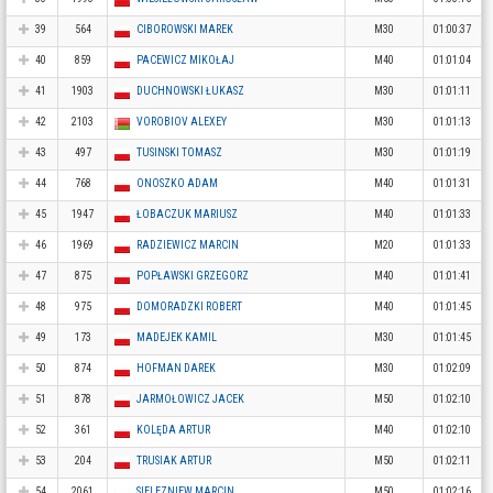
39
564
CIBOROWSKI MAREK
M30
01:00:37
40
859
PACEWICZ MIKOŁAJ
M40
01:01:04
41
1903
DUCHNOWSKI ŁUKASZ
M30
01:01:11
42
2103
VOROBIOV ALEXEY
M30
01:01:13
43
497
TUSINSKI TOMASZ
M30
01:01:19
44
768
ONOSZKO ADAM
M40
01:01:31
45
1947
ŁOBACZUK MARIUSZ
M40
01:01:33
46
1969
RADZIEWICZ MARCIN
M20
01:01:33
47
875
POPŁAWSKI GRZEGORZ
M40
01:01:41
48
975
DOMORADZKI ROBERT
M40
01:01:45
49
173
MADEJEK KAMIL
M30
01:01:45
50
874
HOFMAN DAREK
M30
01:02:09
51
878
JARMOŁOWICZ JACEK
M50
01:02:10
52
361
KOLĘDA ARTUR
M40
01:02:10
53
204
TRUSIAK ARTUR
M50
01:02:11
54
2061
SIELEZNIEW MARCIN
M50
01:02:16