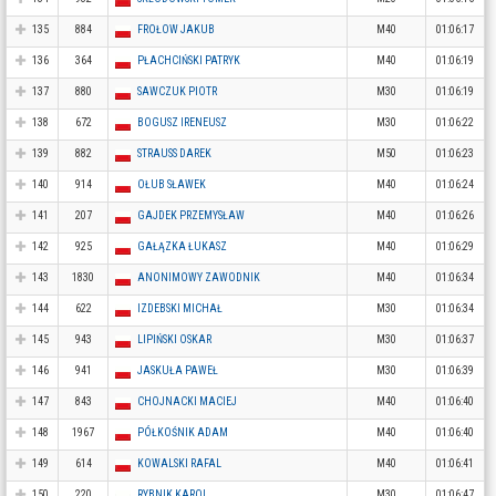
135
884
FROŁOW JAKUB
M40
01:06:17
136
364
PŁACHCIŃSKI PATRYK
M40
01:06:19
137
880
SAWCZUK PIOTR
M30
01:06:19
138
672
BOGUSZ IRENEUSZ
M30
01:06:22
139
882
STRAUSS DAREK
M50
01:06:23
140
914
OŁUB SŁAWEK
M40
01:06:24
141
207
GAJDEK PRZEMYSŁAW
M40
01:06:26
142
925
GAŁĄZKA ŁUKASZ
M40
01:06:29
143
1830
ANONIMOWY ZAWODNIK
M40
01:06:34
144
622
IZDEBSKI MICHAŁ
M30
01:06:34
145
943
LIPIŃSKI OSKAR
M30
01:06:37
146
941
JASKUŁA PAWEŁ
M30
01:06:39
147
843
CHOJNACKI MACIEJ
M40
01:06:40
148
1967
PÓŁKOŚNIK ADAM
M40
01:06:40
149
614
KOWALSKI RAFAL
M40
01:06:41
150
220
RYBNIK KAROL
M30
01:06:47