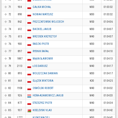
71
904
GAŁKA MICHAŁ
M30
01:03:32
72
898
NOWAK MATEUSZ
M30
01:03:32
73
862
PISZCZATOWSKI WOJCIECH
M50
01:04:06
74
612
BACKIEL JAKUB
M30
01:04:07
75
615
WRZOSEK KRZYSZTOF
M40
01:04:07
76
900
RADZKI PIOTR
M30
01:04:10
77
897
RYBNIK RAFAŁ
M30
01:04:10
78
1887
MĄKA SŁAWOMIR
M50
01:04:13
79
2113
ŁOŚ DARIUSZ
M40
01:04:17
80
895
WOLSZCZAK DAMIAN
M30
01:04:17
81
664
ŚLĄZEK WIKTORIA
K30
01:04:25
82
1958
OSMÓLSKI ROBERT
M40
01:04:32
83
926
HERA-ADAMOWICZ JAKUB
M40
01:04:33
84
877
STRZEŻYSZ PIOTR
M40
01:04:34
85
937
KISELEVSKI VLAD
M20
01:04:42
86
1777
KUSKE MACIEJ
M30
01:04:42