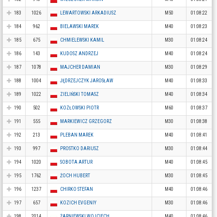
183
1026
LEWARTOWSKI ARKADIUSZ
M50
01:08:22
184
962
BIELAWSKI MAREK
M40
01:08:23
185
675
CHMIELEWSKI KAMIL
M30
01:08:24
186
143
KUDOSZ ANDRZEJ
M40
01:08:24
187
1078
MAJCHER DAMIAN
M30
01:08:29
188
1004
JĘDRZEJCZYK JAROSŁAW
M40
01:08:33
189
1022
ZIELIŃSKI TOMASZ
M40
01:08:34
190
502
KOZŁOWSKI PIOTR
M60
01:08:37
191
555
MARKIEWICZ GRZEGORZ
M30
01:08:38
192
213
PLEBAN MAREK
M40
01:08:41
193
997
PROSTKO DARIUSZ
M30
01:08:44
194
1020
SOBOTA ARTUR
M40
01:08:45
195
1762
ŻOCH HUBERT
M30
01:08:45
196
1237
CHIRKO STEFAN
M40
01:08:46
197
657
KOZICH EVGENIY
M30
01:08:46
198
2014
ŻARNIEWSKI WOJCIECH
M40
01:08:46