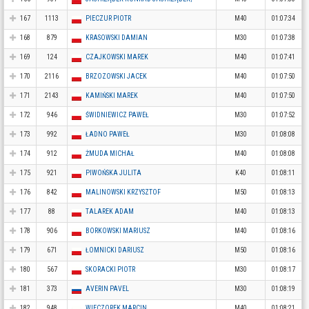
167
1113
PIECZUR PIOTR
M40
01:07:34
168
879
KRASOWSKI DAMIAN
M30
01:07:38
169
124
CZAJKOWSKI MAREK
M40
01:07:41
170
2116
BRZOZOWSKI JACEK
M40
01:07:50
171
2143
KAMIŃSKI MAREK
M40
01:07:50
172
946
ŚWIDNIEWICZ PAWEŁ
M30
01:07:52
173
992
ŁADNO PAWEŁ
M30
01:08:08
174
912
ŻMUDA MICHAŁ
M40
01:08:08
175
921
PIWOŃSKA JULITA
K40
01:08:11
176
842
MALINOWSKI KRZYSZTOF
M50
01:08:13
177
88
TALAREK ADAM
M40
01:08:13
178
906
BORKOWSKI MARIUSZ
M40
01:08:16
179
671
ŁOMNICKI DARIUSZ
M50
01:08:16
180
567
SKORACKI PIOTR
M30
01:08:17
181
373
AVERIN PAVEL
M30
01:08:19
182
948
WIECZOREK MARCIN
M40
01:08:21