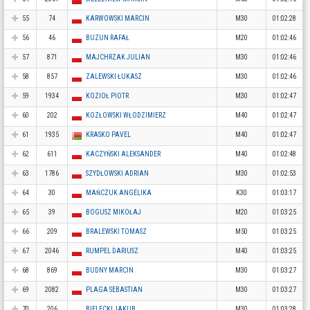
55
74
KARWOWSKI MARCIN
M30
01:02:28
56
46
BUZUN RAFAŁ
M20
01:02:46
57
871
MAJCHRZAK JULIAN
M30
01:02:46
58
857
ZALEWSKI ŁUKASZ
M30
01:02:46
59
1934
KOZIOŁ PIOTR
M30
01:02:47
60
202
KOZŁOWSKI WŁODZIMIERZ
M40
01:02:47
61
1935
KRASKO PAVEL
M40
01:02:47
62
611
KACZYŃSKI ALEKSANDER
M40
01:02:48
63
1786
SZYDŁOWSKI ADRIAN
M30
01:02:53
64
30
MAŃCZUK ANGELIKA
K30
01:03:17
65
39
BOGUSZ MIKOŁAJ
M20
01:03:25
66
209
BRALEWSKI TOMASZ
M50
01:03:25
67
2046
RUMPEL DARIUSZ
M40
01:03:25
68
869
BUDNY MARCIN
M30
01:03:27
69
2082
PLAGA SEBASTIAN
M30
01:03:27
70
206
BIELECKI JAKUB
M30
01:03:28