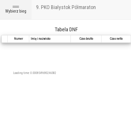
9. PKO Białystok Półmaraton
Toggle
Wybierz bieg
navigation
Tabela DNF
Numer
Imię i nazwisko
Czas brutto
Czas netto
Loading time: 0.0008549690246582