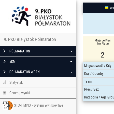
WI
9. PKO Białystok Półmaraton
Miejsce Płeć
Sex Place
PÓŁMARATON
2
5KM
Miejscowość / City:
PÓŁMARATON WÓZKI
Kraj / Country:
Team
Statystyki
Płeć / Sex:
Generuj wyniki
Kategoria / Age Grou
STS-TIMING - system wyników live