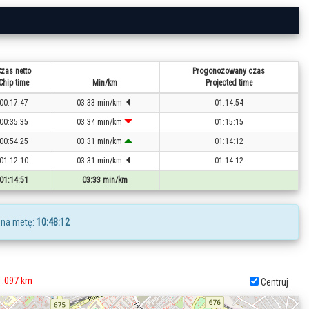
zas netto
Progonozowany czas
Chip time
Min/km
Projected time
00:17:47
03:33 min/km
01:14:54
00:35:35
03:34 min/km
01:15:15
00:54:25
03:31 min/km
01:14:12
01:12:10
03:31 min/km
01:14:12
01:14:51
03:33 min/km
 na metę:
10:48:12
1.097 km
Centruj