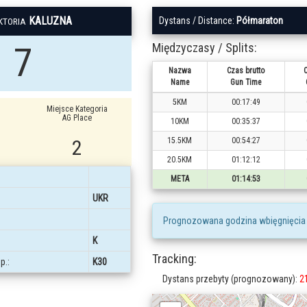
KALUZNA
Dystans / Distance:
Półmaraton
KTORIA
7
Międzyczasy / Splits:
Nazwa
Czas brutto
C
Name
Gun Time
5KM
00:17:49
Miejsce Kategoria
AG Place
10KM
00:35:37
2
15.5KM
00:54:27
20.5KM
01:12:12
META
01:14:53
UKR
Prognozowana godzina wbięgnięcia
K
Tracking:
p.:
K30
Dystans przebyty (prognozowany):
2