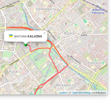
×
KALUZNA
WIKTORIA
Leaflet
| ©
OpenStreetMap
contributors