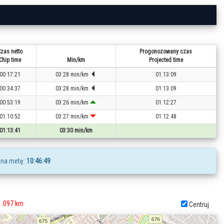
zas netto
Progonozowany czas
Chip time
Min/km
Projected time
00:17:21
03:28 min/km
01:13:09
00:34:37
03:28 min/km
01:13:09
00:53:19
03:26 min/km
01:12:27
01:10:52
03:27 min/km
01:12:48
01:13:41
03:30 min/km
 na metę:
10:46:49
1.097 km
Centruj