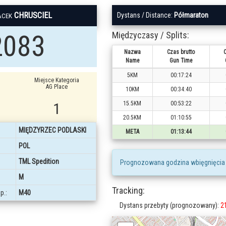
CHRUSCIEL
Dystans / Distance:
Półmaraton
ACEK
2083
Międzyczasy / Splits:
Nazwa
Czas brutto
C
Name
Gun Time
5KM
00:17:24
Miejsce Kategoria
AG Place
10KM
00:34:40
1
15.5KM
00:53:22
20.5KM
01:10:55
MIĘDZYRZEC PODLASKI
META
01:13:44
POL
TML Spedition
Prognozowana godzina wbięgnięcia
M
Tracking:
p.:
M40
Dystans przebyty (prognozowany):
2