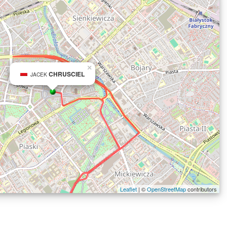
×
CHRUSCIEL
JACEK
Leaflet
| ©
OpenStreetMap
contributors