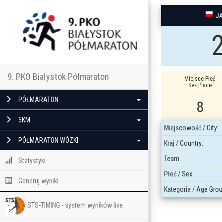
J
9. PKO Białystok Półmaraton
Miejsce Płeć
Sex Place
PÓŁMARATON
8
5KM
Miejscowość / City:
PÓŁMARATON WÓZKI
Kraj / Country:
Team
Statystyki
Płeć / Sex:
Generuj wyniki
Kategoria / Age Grou
STS-TIMING - system wyników live