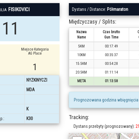
FISIKOVICI
Dystans / Distance:
Półmaraton
LILIA
11
Międzyczasy / Splits:
Nazwa
Czas brutto
C
Name
Gun Time
5KM
00:17:49
Miejsce Kategoria
AG Place
10KM
00:35:37
1
15.5KM
00:54:28
20.5KM
01:11:14
NYZKINYCZI
META
01:13:58
MDA
Prognozowana godzina wbięgnięcia
K
Tracking:
p.:
K30
Dystans przebyty (prognozowany):
2