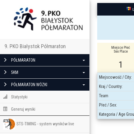
9. PKO Białystok Półmaraton
Miejsce Płeć
Sex Place
PÓŁMARATON
1
5KM
Miejscowość / City:
PÓŁMARATON WÓZKI
Kraj / Country:
Team
Statystyki
Płeć / Sex:
Generuj wyniki
Kategoria / Age Grou
STS-TIMING - system wyników live