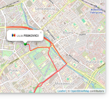
×
FISIKOVICI
LILIA
Leaflet
| ©
OpenStreetMap
contributors