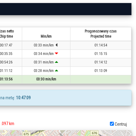
zas netto
Progonozowany czas
Chip time
Min/km
Projected time
00:17:47
03:33 min/km
01:14:54
00:35:35
03:34 min/km
01:15:15
00:54:26
03:31 min/km
01:14:12
01:11:12
03:28 min/km
01:13:09
01:13:56
03:30 min/km
 na metę:
10:47:09
1.097 km
Centruj