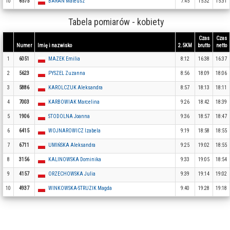
10
6575
BARAN Mateusz
7:45
15:32
15:31
Tabela pomiarów - kobiety
Czas
Czas
Numer
Imię i nazwisko
2.5KM
brutto
netto
1
6051
MAZEK Emilia
8:12
16:38
16:37
2
5623
PYSZEL Zuzanna
8:56
18:09
18:06
3
5886
KAROLCZUK Aleksandra
8:57
18:13
18:11
4
7003
KARBOWIAK Marcelina
9:26
18:42
18:39
5
1906
STODOLNA Joanna
9:36
18:57
18:47
6
6415
WOJNAROWICZ Izabela
9:19
18:58
18:55
7
6711
UMIŃSKA Aleksandra
9:25
19:02
18:55
8
3156
KALINOWSKA Dominika
9:33
19:05
18:54
9
4157
ORZECHOWSKA Julia
9:39
19:14
19:02
10
4937
WINKOWSKA-STRUZIK Magda
9:40
19:28
19:18