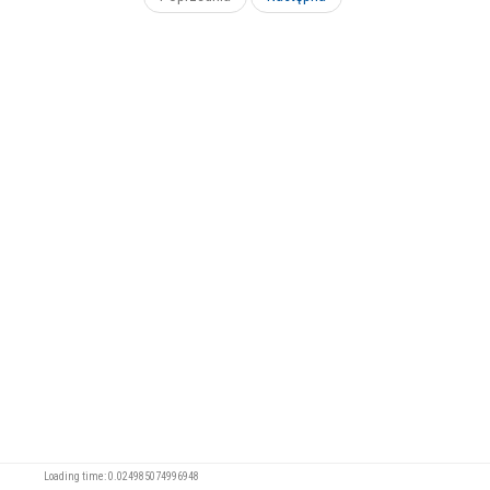
Loading time: 0.024985074996948