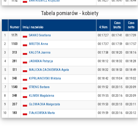
10
1172
BARTKIEWICZ Krzysztof
00:16:27
00:16:47
00:16:44
Tabela pomiarów - kobiety
Czas
Czas
Numer
Imię i nazwisko
4.9km
brutto
netto
1
1171
SANKO Sviatlana
00:17:27
00:17:41
00:17:39
2
1103
MROTEK Anna
00:17:37
00:17:59
00:17:57
3
313
KALOTA Joanna
00:17:58
00:18:20
00:18:16
4
281
JASIŃSKA Patrycja
00:18:12
00:18:32
00:18:28
5
511
MALICKA-ZACNIEWSKA Agata
00:18:32
00:18:53
00:18:49
6
340
KIPRIJANOVSKI Wiktoria
00:18:42
00:19:04
00:19:02
7
1540
STRENG Barbara
00:19:52
00:20:15
00:20:09
8
348
KLIMEK Magdalena
00:19:55
00:20:16
00:20:09
9
207
GŁOWACKA Małgorzata
00:19:53
00:20:13
00:20:11
10
183
FIAŁKOWSKA Marta
00:19:59
00:20:16
00:20:12