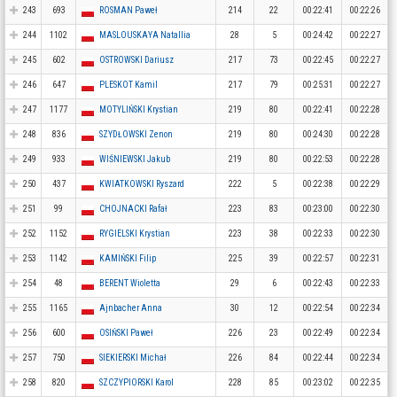
243
693
ROSMAN Paweł
214
22
00:22:41
00:22:26
244
1102
MASLOUSKAYA Natallia
28
5
00:24:42
00:22:27
245
602
OSTROWSKI Dariusz
217
73
00:22:45
00:22:27
246
647
PLESKOT Kamil
217
79
00:25:31
00:22:27
247
1177
MOTYLIŃSKI Krystian
219
80
00:22:41
00:22:28
248
836
SZYDŁOWSKI Zenon
219
80
00:24:30
00:22:28
249
933
WIŚNIEWSKI Jakub
219
80
00:22:53
00:22:28
250
437
KWIATKOWSKI Ryszard
222
5
00:22:38
00:22:29
251
99
CHOJNACKI Rafał
223
83
00:23:00
00:22:30
252
1152
RYGIELSKI Krystian
223
38
00:22:33
00:22:30
253
1142
KAMIŃSKI Filip
225
39
00:22:57
00:22:31
254
48
BERENT Wioletta
29
6
00:22:43
00:22:33
255
1165
Ajnbacher Anna
30
12
00:22:54
00:22:34
256
600
OSIŃSKI Paweł
226
23
00:22:49
00:22:34
257
750
SIEKIERSKI Michał
226
84
00:22:44
00:22:34
258
820
SZCZYPIORSKI Karol
228
85
00:23:02
00:22:35