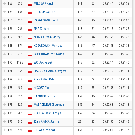
163
535
MIEDZAK Karol
141
50
00:21:44
00:21:32
164
156
DORUCH Cyprian
142
27
00:21:49
00:21:34
165
610
PARADOWSKI Rafał
143
45
00:23:35
00:21:35
166
766
SMARZ Karol
143
51
00:21:45
00:21:35
167
583
NOWAKOWSKI Jerzy
145
46
00:21:56
00:21:36
168
374
KOSAKOWSKI Mariusz
146
47
00:21:53
00:21:38
169
218
GOSPODARCZYK Marek
147
48
00:21:47
00:21:40
170
1126
WOLAK Paweł
147
52
00:22:14
00:21:40
171
254
HAJDUKIEWICZ Grzegorz
149
49
00:23:40
00:21:41
172
843
SZYMAŃSKI Rafał
149
49
00:21:45
00:21:41
173
489
ŁĘGOSZ Piotr
149
53
00:21:58
00:21:41
174
316
KAMIŃSKI Marek
152
15
00:21:47
00:21:43
175
529
MĄDRZEJEWSKI Łukasz
152
54
00:22:03
00:21:43
176
785
STANISZEWSKI Patryk
152
54
00:21:49
00:21:43
177
840
SZYMAŃSKA Joanna
23
10
00:21:50
00:21:43
178
475
LISEWSKI Michal
155
51
00:22:03
00:21:44