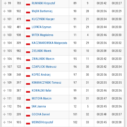
99
703
RUMIŃSKI Krzysztof
89
9
00:20:42
00:20:27
100
902
WĄSIK Bartłomiej
90
28
00:20:36
00:20:29
101
419
KUCZYŃSKI Kacper
91
21
00:20:34
00:20:30
102
481
LOPATA Szymon
91
29
00:20:44
00:20:30
103
938
WITEK Magdalena
11
4
00:20:46
00:20:30
104
309
KACZMAROWSKA Małgorzata
93
29
00:20:36
00:20:32
105
982
ZIELIŃSKI Marek
93
10
00:20:38
00:20:32
106
996
ZWALIŃSKI Marcin
95
11
00:20:42
00:20:33
107
122
CZAPLICKI Mateusz
96
30
00:20:42
00:20:34
108
369
KOPEĆ Andrzej
97
30
00:20:56
00:20:35
109
397
KRAWACZYŃSKI Tomasz
97
31
00:20:35
00:20:35
110
387
KOWALSKI Rafał
99
31
00:20:46
00:20:36
111
553
MOTOFA Marcin
99
31
00:20:47
00:20:36
112
736
SAK Joanna
12
5
00:20:45
00:20:36
113
209
GOCHA Daniel
101
32
00:20:48
00:20:37
114
905
WERNER Krzysztof
102
33
00:20:45
00:20:38