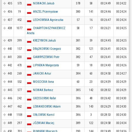
435
573
NOWACKI Jakub
378
58
00:24:49
00:24:22
436
19
ANZEL Przemysław
380
141
00:24:46
00:24:24
437
452
LECHOWSKA Agnieszka
57
16
00:26:47
00:24:24
438
1077
CHARYTON-SZYNKIEWICZ
58
17
00:26:21
00:24:25
Aneta
439
399
KREZYMON Jakub
381
59
00:24:45
00:24:25
440
157
DRĄŻKOWSKI Grzegorz
382
121
00:26:41
00:24:26
441
200
GAWRYSZEWSKI Piotr
382
47
00:26:41
00:24:26
442
470
LIPIŃSKA Małgorzata
59
18
00:24:43
00:24:26
443
269
JANICKI Artur
384
60
00:24:50
00:24:27
444
552
MOŚCICKA Ilona
60
23
00:24:39
00:24:29
445
577
NOWAK Bartosz
385
142
00:28:32
00:24:29
446
242
GRZEGORSKI Rafał
386
48
00:26:42
00:24:30
447
462
LEWANDOWSKI Adam
386
143
00:26:29
00:24:30
448
1108
ORŁOWSKI Kamil
386
3
00:28:53
00:24:30
449
297
JÓŹWIAK Maciej
389
122
00:24:58
00:24:34
450
705
RUMIŃSKI Wojciech
390
144
00:24:49
00:24:36