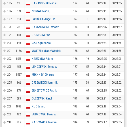
195
28
BANASZCZYK Maciej
172
63
00:22:12
00:21:55
196
578
NOWAK Maciej
172
63
00:22:19
00:21:55
197
613
PASIŃSKA Angelika
24
9
00:22:13
00:21:56
198
32
BARANOWSKI Tomasz
174
18
00:22:06
00:21:57
199
140
DEJNECKA Ewa
25
10
00:22:08
00:21:58
200
190
GAJ Agnieszka
25
10
00:23:54
00:21:58
201
1156
WALTER Łukasz/Władek
175
65
00:22:33
00:21:58
202
1523
KRUSZYNA Adam
176
19
00:22:05
00:22:00
203
456
LENCZEWSKI Tomasz
177
57
00:22:14
00:22:01
204
1527
MIKHNEVICH Yury
177
66
00:22:14
00:22:01
205
162
DRZEWIECKI Dominik
179
30
00:22:13
00:22:02
206
178
ERNESTOWICZ Patrtk
179
67
00:22:25
00:22:02
207
593
OLSZEWSKI Karol
181
58
00:22:21
00:22:03
208
1098
KUC Jakub
182
68
00:22:19
00:22:04
209
492
ŁUBKOWSKI Dariusz
182
68
00:24:19
00:22:04
210
307
KACZMAREK Marcin
184
70
00:22:17
00:22:05