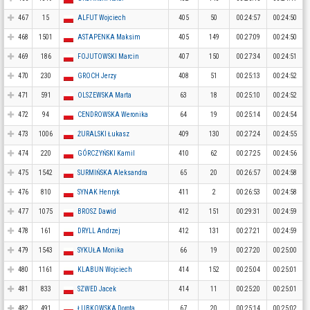
467
15
ALFUT Wojciech
405
50
00:24:57
00:24:50
468
1501
ASTAPENKA Maksim
405
149
00:27:09
00:24:50
469
186
FOJUTOWSKI Marcin
407
150
00:27:34
00:24:51
470
230
GROCH Jerzy
408
51
00:25:13
00:24:52
471
591
OLSZEWSKA Marta
63
18
00:25:10
00:24:52
472
94
CENDROWSKA Weronika
64
19
00:25:14
00:24:54
473
1006
ŻURALSKI Łukasz
409
130
00:27:24
00:24:55
474
220
GÓRCZYŃSKI Kamil
410
62
00:27:25
00:24:56
475
1542
SURMIŃSKA Aleksandra
65
20
00:26:57
00:24:58
476
810
SYNAK Henryk
411
2
00:26:53
00:24:58
477
1075
BROSZ Dawid
412
151
00:29:31
00:24:59
478
161
DRYLL Andrzej
412
131
00:27:21
00:24:59
479
1543
SYKUŁA Monika
66
19
00:27:20
00:25:00
480
1161
KLABUN Wojciech
414
152
00:25:04
00:25:01
481
833
SZWED Jacek
414
11
00:25:20
00:25:01
482
491
ŁUBKOWSKA Dorota
67
20
00:25:14
00:25:02