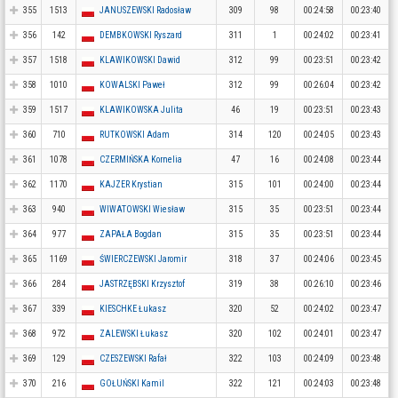
355
1513
JANUSZEWSKI Radosław
309
98
00:24:58
00:23:40
356
142
DEMBKOWSKI Ryszard
311
1
00:24:02
00:23:41
357
1518
KLAWIKOWSKI Dawid
312
99
00:23:51
00:23:42
358
1010
KOWALSKI Paweł
312
99
00:26:04
00:23:42
359
1517
KLAWIKOWSKA Julita
46
19
00:23:51
00:23:43
360
710
RUTKOWSKI Adam
314
120
00:24:05
00:23:43
361
1078
CZERMIŃSKA Kornelia
47
16
00:24:08
00:23:44
362
1170
KAJZER Krystian
315
101
00:24:00
00:23:44
363
940
WIWATOWSKI Wiesław
315
35
00:23:51
00:23:44
364
977
ZAPAŁA Bogdan
315
35
00:23:51
00:23:44
365
1169
ŚWIERCZEWSKI Jaromir
318
37
00:24:06
00:23:45
366
284
JASTRZĘBSKI Krzysztof
319
38
00:26:10
00:23:46
367
339
KIESCHKE Łukasz
320
52
00:24:02
00:23:47
368
972
ZALEWSKI Łukasz
320
102
00:24:01
00:23:47
369
129
CZESZEWSKI Rafał
322
103
00:24:09
00:23:48
370
216
GOŁUŃSKI Kamil
322
121
00:24:03
00:23:48