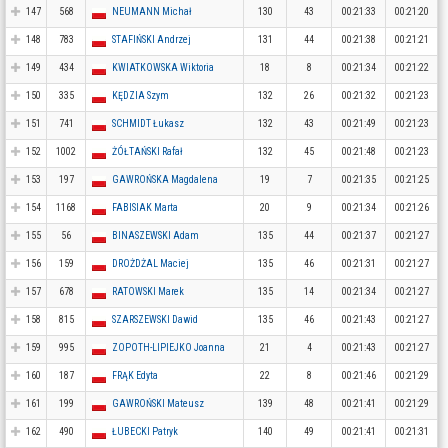
147
568
NEUMANN Michał
130
43
00:21:33
00:21:20
148
783
STAFIŃSKI Andrzej
131
44
00:21:38
00:21:21
149
434
KWIATKOWSKA Wiktoria
18
8
00:21:34
00:21:22
150
335
KĘDZIA Szym
132
26
00:21:32
00:21:23
151
741
SCHMIDT Łukasz
132
43
00:21:49
00:21:23
152
1002
ŻÓŁTAŃSKI Rafał
132
45
00:21:48
00:21:23
153
197
GAWROŃSKA Magdalena
19
7
00:21:35
00:21:25
154
1168
FABISIAK Marta
20
9
00:21:34
00:21:26
155
56
BINASZEWSKI Adam
135
44
00:21:37
00:21:27
156
159
DROŻDŻAL Maciej
135
46
00:21:31
00:21:27
157
678
RATOWSKI Marek
135
14
00:21:34
00:21:27
158
815
SZARSZEWSKI Dawid
135
46
00:21:43
00:21:27
159
995
ZOPOTH-LIPIEJKO Joanna
21
4
00:21:43
00:21:27
160
187
FRĄK Edyta
22
8
00:21:46
00:21:29
161
199
GAWROŃSKI Mateusz
139
48
00:21:41
00:21:29
162
490
ŁUBECKI Patryk
140
49
00:21:41
00:21:31