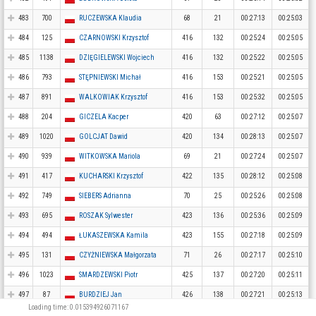
483
700
RUCZEWSKA Klaudia
68
21
00:27:13
00:25:03
484
125
CZARNOWSKI Krzysztof
416
132
00:25:24
00:25:05
485
1138
DZIĘGIELEWSKI Wojciech
416
132
00:25:22
00:25:05
486
793
STĘPNIEWSKI Michał
416
153
00:25:21
00:25:05
487
891
WALKOWIAK Krzysztof
416
153
00:25:32
00:25:05
488
204
GICZELA Kacper
420
63
00:27:12
00:25:07
489
1020
GOLCJAT Dawid
420
134
00:28:13
00:25:07
490
939
WITKOWSKA Mariola
69
21
00:27:24
00:25:07
491
417
KUCHARSKI Krzysztof
422
135
00:28:12
00:25:08
492
749
SIEBERS Adrianna
70
25
00:25:26
00:25:08
493
695
ROSZAK Sylwester
423
136
00:25:36
00:25:09
494
494
ŁUKASZEWSKA Kamila
423
155
00:27:18
00:25:09
495
131
CZYŻNIEWSKA Małgorzata
71
26
00:27:17
00:25:10
496
1023
SMARDZEWSKI Piotr
425
137
00:27:20
00:25:11
497
87
BURDZIEJ Jan
426
138
00:27:21
00:25:13
Loading time: 0.015394926071167
498
78
BRZEZIŃSKA Anna
72
3
00:27:15
00:25:14