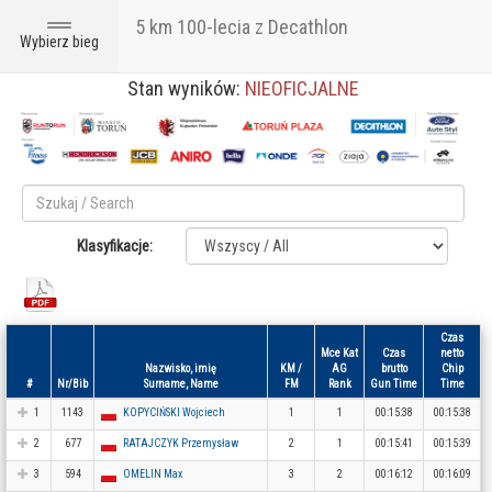
5 km 100-lecia z Decathlon
Toggle
Wybierz bieg
navigation
Stan wyników:
NIEOFICJALNE
Klasyfikacje:
Czas
Mce Kat
Czas
netto
Nazwisko, imię
KM /
AG
brutto
Chip
#
Nr/Bib
Surname, Name
FM
Rank
Gun Time
Time
1
1143
KOPYCIŃSKI Wojciech
1
1
00:15:38
00:15:38
2
677
RATAJCZYK Przemysław
2
1
00:15:41
00:15:39
3
594
OMELIN Max
3
2
00:16:12
00:16:09