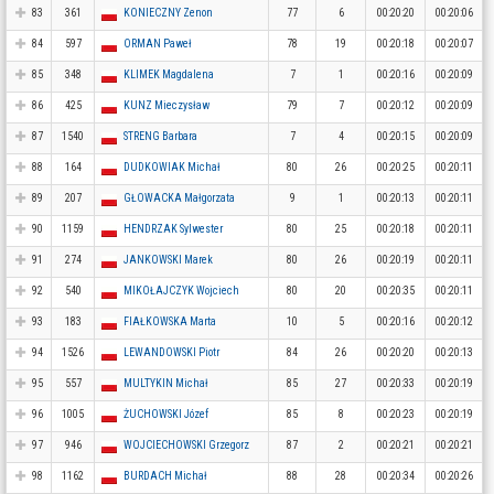
83
361
KONIECZNY Zenon
77
6
00:20:20
00:20:06
84
597
ORMAN Paweł
78
19
00:20:18
00:20:07
85
348
KLIMEK Magdalena
7
1
00:20:16
00:20:09
86
425
KUNZ Mieczysław
79
7
00:20:12
00:20:09
87
1540
STRENG Barbara
7
4
00:20:15
00:20:09
88
164
DUDKOWIAK Michał
80
26
00:20:25
00:20:11
89
207
GŁOWACKA Małgorzata
9
1
00:20:13
00:20:11
90
1159
HENDRZAK Sylwester
80
25
00:20:18
00:20:11
91
274
JANKOWSKI Marek
80
26
00:20:19
00:20:11
92
540
MIKOŁAJCZYK Wojciech
80
20
00:20:35
00:20:11
93
183
FIAŁKOWSKA Marta
10
5
00:20:16
00:20:12
94
1526
LEWANDOWSKI Piotr
84
26
00:20:20
00:20:13
95
557
MULTYKIN Michał
85
27
00:20:33
00:20:19
96
1005
ŻUCHOWSKI Józef
85
8
00:20:23
00:20:19
97
946
WOJCIECHOWSKI Grzegorz
87
2
00:20:21
00:20:21
98
1162
BURDACH Michał
88
28
00:20:34
00:20:26