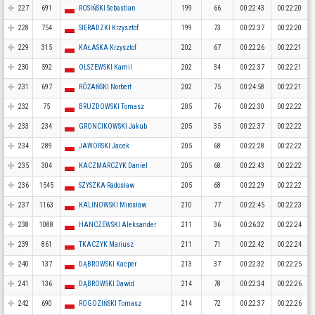
227
691
ROSIŃSKI Sebastian
199
66
00:22:43
00:22:20
228
754
SIERADZKI Krzysztof
199
73
00:22:37
00:22:20
229
315
KAŁASKA Krzysztof
202
67
00:22:26
00:22:21
230
592
OLSZEWSKI Kamil
202
34
00:22:37
00:22:21
231
697
RÓŻAŃSKI Norbert
202
75
00:24:58
00:22:21
232
75
BRUZDOWSKI Tomasz
205
76
00:22:30
00:22:22
233
234
GRONCIKOWSKI Jakub
205
35
00:22:37
00:22:22
234
289
JAWORSKI Jacek
205
68
00:22:28
00:22:22
235
304
KACZMARCZYK Daniel
205
68
00:22:43
00:22:22
236
1545
SZYSZKA Radosław
205
68
00:22:29
00:22:22
237
1163
KALINOWSKI Mirosław
210
77
00:22:45
00:22:23
238
1088
HANCZEWSKI Aleksander
211
36
00:26:32
00:22:24
239
861
TKACZYK Mariusz
211
71
00:22:42
00:22:24
240
137
DĄBROWSKI Kacper
213
37
00:22:32
00:22:25
241
136
DĄBROWSKI Dawid
214
78
00:22:34
00:22:26
242
690
ROGOZIŃSKI Tomasz
214
72
00:22:37
00:22:26