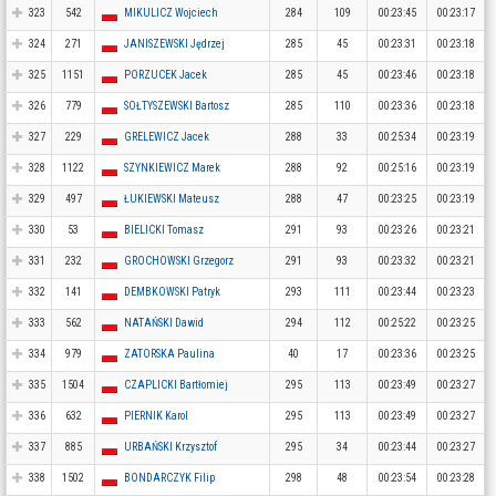
323
542
MIKULICZ Wojciech
284
109
00:23:45
00:23:17
324
271
JANISZEWSKI Jędrzej
285
45
00:23:31
00:23:18
325
1151
PORZUCEK Jacek
285
45
00:23:46
00:23:18
326
779
SOŁTYSZEWSKI Bartosz
285
110
00:23:36
00:23:18
327
229
GRELEWICZ Jacek
288
33
00:25:34
00:23:19
328
1122
SZYNKIEWICZ Marek
288
92
00:25:16
00:23:19
329
497
ŁUKIEWSKI Mateusz
288
47
00:23:25
00:23:19
330
53
BIELICKI Tomasz
291
93
00:23:26
00:23:21
331
232
GROCHOWSKI Grzegorz
291
93
00:23:32
00:23:21
332
141
DEMBKOWSKI Patryk
293
111
00:23:44
00:23:23
333
562
NATAŃSKI Dawid
294
112
00:25:22
00:23:25
334
979
ZATORSKA Paulina
40
17
00:23:36
00:23:25
335
1504
CZAPLICKI Bartłomiej
295
113
00:23:49
00:23:27
336
632
PIERNIK Karol
295
113
00:23:49
00:23:27
337
885
URBAŃSKI Krzysztof
295
34
00:23:44
00:23:27
338
1502
BONDARCZYK Filip
298
48
00:23:54
00:23:28