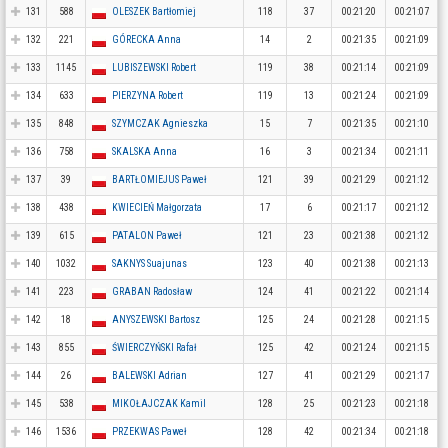
131
588
OLESZEK Bartłomiej
118
37
00:21:20
00:21:07
132
221
GÓRECKA Anna
14
2
00:21:35
00:21:09
133
1145
LUBISZEWSKI Robert
119
38
00:21:14
00:21:09
134
633
PIERZYNA Robert
119
13
00:21:24
00:21:09
135
848
SZYMCZAK Agnieszka
15
7
00:21:35
00:21:10
136
758
SKALSKA Anna
16
3
00:21:34
00:21:11
137
39
BARTŁOMIEJUS Paweł
121
39
00:21:29
00:21:12
138
438
KWIECIEŃ Małgorzata
17
6
00:21:17
00:21:12
139
615
PATALON Paweł
121
23
00:21:38
00:21:12
140
1032
SAKNYS Suajunas
123
40
00:21:38
00:21:13
141
223
GRABAN Radosław
124
41
00:21:22
00:21:14
142
18
ANYSZEWSKI Bartosz
125
24
00:21:28
00:21:15
143
855
ŚWIERCZYŃSKI Rafał
125
42
00:21:24
00:21:15
144
26
BALEWSKI Adrian
127
41
00:21:29
00:21:17
145
538
MIKOŁAJCZAK Kamil
128
25
00:21:23
00:21:18
146
1536
PRZEKWAS Paweł
128
42
00:21:34
00:21:18