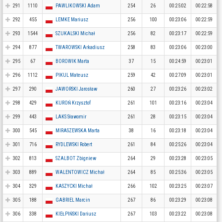
291
1110
PAWLIKOWSKI Adam
254
26
00:25:02
00:22:58
292
455
LEMKE Mariusz
256
100
00:23:06
00:22:59
293
1544
SZUKALSKI Michał
256
82
00:23:17
00:22:59
294
877
TWAROWSKI Arkadiusz
258
83
00:23:06
00:23:00
295
67
BOROWIK Marta
37
15
00:24:59
00:23:01
296
1112
PIKUL Mateusz
259
42
00:27:09
00:23:01
297
290
JAWORSKI Jarosław
260
27
00:23:26
00:23:02
298
429
KUROŃ Krzysztof
261
101
00:23:16
00:23:04
299
443
LAKS Sławomir
261
28
00:23:15
00:23:04
300
545
MIRASZEWSKA Marta
38
16
00:23:18
00:23:04
301
716
RYDLEWSKI Robert
261
84
00:25:26
00:23:04
302
813
SZALBOT Zbigniew
264
29
00:23:28
00:23:05
303
889
WALENTOWICZ Michał
264
85
00:25:36
00:23:05
304
329
KASZYCKI Michał
266
102
00:23:25
00:23:07
305
188
GABRIEL Marcin
267
86
00:23:29
00:23:08
306
338
KIEŁPIŃSKI Dariusz
267
103
00:23:22
00:23:08