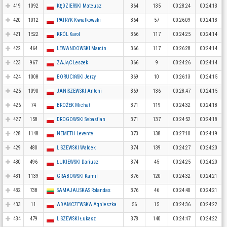
419
1092
KĘDZIERSKI Mateusz
364
135
00:28:24
00:24:13
420
1012
PATRYK Kwiatkowski
364
57
00:26:09
00:24:13
421
1522
KRÓL Karol
366
117
00:24:25
00:24:14
422
464
LEWANDOWSKI Marcin
366
117
00:26:28
00:24:14
423
967
ZAJĄC Leszek
366
9
00:24:26
00:24:14
424
1008
BORUCIŃSKI Jerzy
369
10
00:26:13
00:24:15
425
1090
JANISZEWSKI Antoni
369
136
00:28:47
00:24:15
426
74
BROŻEK Michał
371
119
00:24:32
00:24:18
427
158
DROGOWSKI Sebastian
371
137
00:24:52
00:24:18
428
1148
NEMETH Levente
373
138
00:27:10
00:24:19
429
480
LISZEWSKI Waldek
374
139
00:24:27
00:24:20
430
496
ŁUKIEWSKI Dariusz
374
45
00:24:25
00:24:20
431
1139
GRABOWSKI Kamil
376
120
00:24:32
00:24:21
432
738
SAMAJAUSKAS Rolandas
376
46
00:24:40
00:24:21
433
11
ADAMCZEWSKA Agnieszka
56
15
00:24:36
00:24:22
434
479
LISZEWSKI Łukasz
378
140
00:24:47
00:24:22