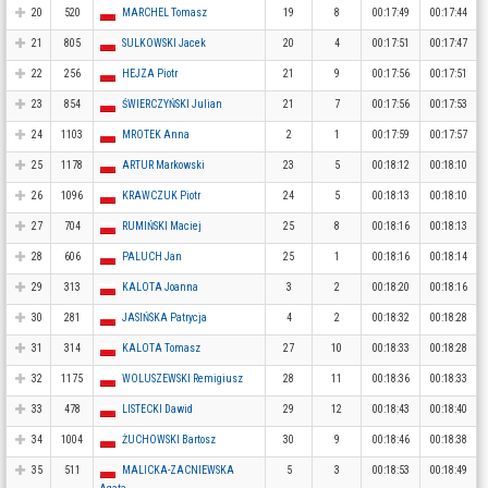
20
520
MARCHEL Tomasz
19
8
00:17:49
00:17:44
21
805
SULKOWSKI Jacek
20
4
00:17:51
00:17:47
22
256
HEJZA Piotr
21
9
00:17:56
00:17:51
23
854
ŚWIERCZYŃSKI Julian
21
7
00:17:56
00:17:53
24
1103
MROTEK Anna
2
1
00:17:59
00:17:57
25
1178
ARTUR Markowski
23
5
00:18:12
00:18:10
26
1096
KRAWCZUK Piotr
24
5
00:18:13
00:18:10
27
704
RUMIŃSKI Maciej
25
8
00:18:16
00:18:13
28
606
PALUCH Jan
25
1
00:18:16
00:18:14
29
313
KALOTA Joanna
3
2
00:18:20
00:18:16
30
281
JASIŃSKA Patrycja
4
2
00:18:32
00:18:28
31
314
KALOTA Tomasz
27
10
00:18:33
00:18:28
32
1175
WOLUSZEWSKI Remigiusz
28
11
00:18:36
00:18:33
33
478
LISTECKI Dawid
29
12
00:18:43
00:18:40
34
1004
ŻUCHOWSKI Bartosz
30
9
00:18:46
00:18:38
35
511
MALICKA-ZACNIEWSKA
5
3
00:18:53
00:18:49