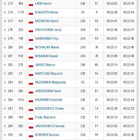
275
486
ŁASKI Kamil
240
91
00:23:02
00:22:43
276
1174
BUKAVETS Alena
34
9
00:26:58
00:22:44
277
410
KRZEWICKI Kamil
243
93
00:24:41
00:22:45
278
233
GROCHOWSKI Jerzy
244
94
00:22:58
00:22:47
279
198
GAWROŃSKI Filip
245
95
00:23:01
00:22:48
280
533
MICHALAK Marek
245
78
00:23:11
00:22:48
281
918
WIKARIAK Dawid
245
78
00:23:08
00:22:48
282
270
JANIEC Marcin
248
80
00:23:14
00:22:49
283
37
BARTCZAK Wojciech
249
96
00:23:09
00:22:51
284
621
PAZDERSKA Małgorzata
35
13
00:23:09
00:22:51
285
280
JAROSZEWSKI Karol
250
81
00:23:15
00:22:54
286
1516
KAŹMIRSKI Krzysztof
250
41
00:23:15
00:22:54
287
726
RZESZKOWICZ Oliwia
36
14
00:22:59
00:22:55
288
184
FIJAŁ Wojciech
252
97
00:23:19
00:22:57
289
282
JASIONOWICZ Konrad
252
97
00:24:52
00:22:57
290
66
BOROWIK Damian
254
99
00:24:56
00:22:58