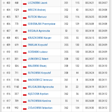
403
468
LICZNERSKI Jacek
351
115
00:24:21
00:24:07
404
1529
MROZIK Andrzej
352
43
00:24:21
00:24:08
405
707
RUTECKI Mariusz
352
116
00:26:35
00:24:08
406
773
SOBIERAJSKI Przemysław
352
129
00:26:08
00:24:08
407
49
BIEGAŁA Agnieszka
53
13
00:24:18
00:24:09
408
405
KRUSZKOWSKI Kacper
355
55
00:26:15
00:24:09
409
619
PAWLAK Krzysztof
355
130
00:28:26
00:24:09
410
851
ŚCIESIŃSKI Łukasz
355
130
00:28:24
00:24:09
411
301
JURKIEWICZ Robert
358
132
00:24:37
00:24:10
412
506
MAJEWSKI Błażej
358
132
00:24:31
00:24:10
413
711
RUTKOWSKI Krzysztof
358
44
00:24:24
00:24:10
414
1146
MAĆKIEWICZ Ireneusz
361
8
00:24:38
00:24:11
415
1160
WILIGALSKA Agnieszka
54
22
00:24:19
00:24:11
416
337
KĘDZIORA Krystian
362
56
00:28:19
00:24:12
417
709
RUTKOWSKA Karolina
55
14
00:26:08
00:24:12
418
992
ZIÓŁKOWSKI Sebastian
362
134
00:24:30
00:24:12