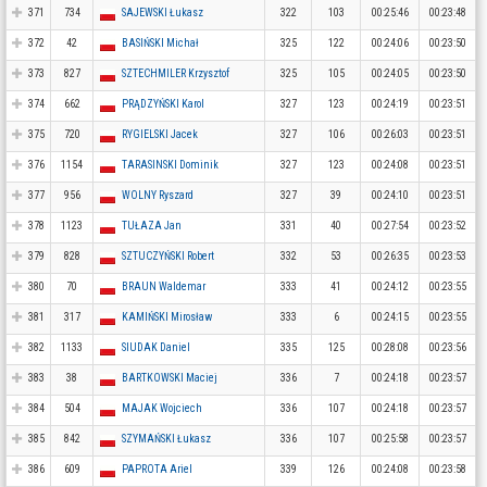
371
734
SAJEWSKI Łukasz
322
103
00:25:46
00:23:48
372
42
BASIŃSKI Michał
325
122
00:24:06
00:23:50
373
827
SZTECHMILER Krzysztof
325
105
00:24:05
00:23:50
374
662
PRĄDZYŃSKI Karol
327
123
00:24:19
00:23:51
375
720
RYGIELSKI Jacek
327
106
00:26:03
00:23:51
376
1154
TARASINSKI Dominik
327
123
00:24:08
00:23:51
377
956
WOLNY Ryszard
327
39
00:24:10
00:23:51
378
1123
TUŁAZA Jan
331
40
00:27:54
00:23:52
379
828
SZTUCZYŃSKI Robert
332
53
00:26:35
00:23:53
380
70
BRAUN Waldemar
333
41
00:24:12
00:23:55
381
317
KAMIŃSKI Mirosław
333
6
00:24:15
00:23:55
382
1133
SIUDAK Daniel
335
125
00:28:08
00:23:56
383
38
BARTKOWSKI Maciej
336
7
00:24:18
00:23:57
384
504
MAJAK Wojciech
336
107
00:24:18
00:23:57
385
842
SZYMAŃSKI Łukasz
336
107
00:25:58
00:23:57
386
609
PAPROTA Ariel
339
126
00:24:08
00:23:58