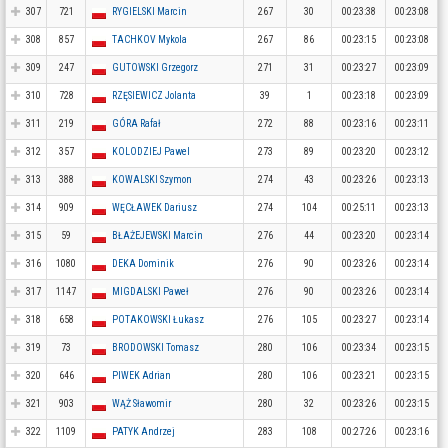
307
721
RYGIELSKI Marcin
267
30
00:23:38
00:23:08
308
857
TACHKOV Mykola
267
86
00:23:15
00:23:08
309
247
GUTOWSKI Grzegorz
271
31
00:23:27
00:23:09
310
728
RZĘSIEWICZ Jolanta
39
1
00:23:18
00:23:09
311
219
GÓRA Rafał
272
88
00:23:16
00:23:11
312
357
KOLODZIEJ Pawel
273
89
00:23:20
00:23:12
313
388
KOWALSKI Szymon
274
43
00:23:26
00:23:13
314
909
WĘCŁAWEK Dariusz
274
104
00:25:11
00:23:13
315
59
BŁAŻEJEWSKI Marcin
276
44
00:23:20
00:23:14
316
1080
DEKA Dominik
276
90
00:23:26
00:23:14
317
1147
MIGDALSKI Paweł
276
90
00:23:26
00:23:14
318
658
POTAKOWSKI Łukasz
276
105
00:23:27
00:23:14
319
73
BRODOWSKI Tomasz
280
106
00:23:34
00:23:15
320
646
PIWEK Adrian
280
106
00:23:21
00:23:15
321
903
WĄŻ Sławomir
280
32
00:23:26
00:23:15
322
1109
PATYK Andrzej
283
108
00:27:26
00:23:16