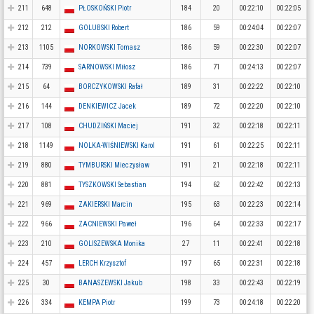
211
648
PŁOSKOŃSKI Piotr
184
20
00:22:10
00:22:05
212
212
GOLUBSKI Robert
186
59
00:24:04
00:22:07
213
1105
NORKOWSKI Tomasz
186
59
00:22:30
00:22:07
214
739
SARNOWSKI Miłosz
186
71
00:24:13
00:22:07
215
64
BORCZYKOWSKI Rafał
189
31
00:22:22
00:22:10
216
144
DENKIEWICZ Jacek
189
72
00:22:20
00:22:10
217
108
CHUDZIŃSKI Maciej
191
32
00:22:18
00:22:11
218
1149
NOLKA-WIŚNIEWSKI Karol
191
61
00:22:25
00:22:11
219
880
TYMBURSKI Mieczysław
191
21
00:22:18
00:22:11
220
881
TYSZKOWSKI Sebastian
194
62
00:22:42
00:22:13
221
969
ZAKIERSKI Marcin
195
63
00:22:23
00:22:14
222
966
ZACNIEWSKI Paweł
196
64
00:22:33
00:22:17
223
210
GOLISZEWSKA Monika
27
11
00:22:41
00:22:18
224
457
LERCH Krzysztof
197
65
00:22:31
00:22:18
225
30
BANASZEWSKI Jakub
198
33
00:22:43
00:22:19
226
334
KEMPA Piotr
199
73
00:24:18
00:22:20