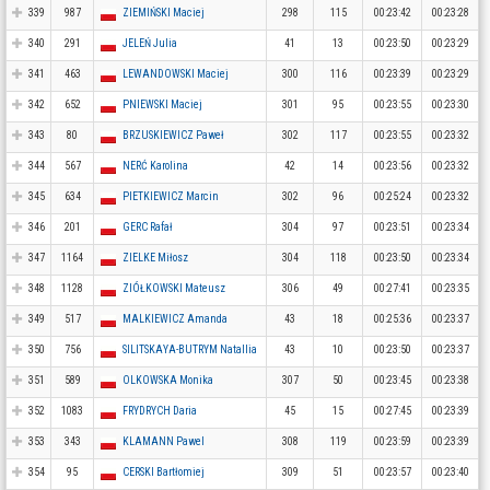
339
987
ZIEMIŃSKI Maciej
298
115
00:23:42
00:23:28
340
291
JELEŃ Julia
41
13
00:23:50
00:23:29
341
463
LEWANDOWSKI Maciej
300
116
00:23:39
00:23:29
342
652
PNIEWSKI Maciej
301
95
00:23:55
00:23:30
343
80
BRZUSKIEWICZ Paweł
302
117
00:23:55
00:23:32
344
567
NERĆ Karolina
42
14
00:23:56
00:23:32
345
634
PIETKIEWICZ Marcin
302
96
00:25:24
00:23:32
346
201
GERC Rafał
304
97
00:23:51
00:23:34
347
1164
ZIELKE Miłosz
304
118
00:23:50
00:23:34
348
1128
ZIÓŁKOWSKI Mateusz
306
49
00:27:41
00:23:35
349
517
MALKIEWICZ Amanda
43
18
00:25:36
00:23:37
350
756
SILITSKAYA-BUTRYM Natallia
43
10
00:23:50
00:23:37
351
589
OLKOWSKA Monika
307
50
00:23:45
00:23:38
352
1083
FRYDRYCH Daria
45
15
00:27:45
00:23:39
353
343
KLAMANN Pawel
308
119
00:23:59
00:23:39
354
95
CERSKI Bartłomiej
309
51
00:23:57
00:23:40