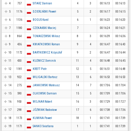
4
757
SITARZ Damian
4
3
00:16:13
00:16:13
5
1176
DZIERLIŃSKI Paweł
5
2
00:16:17
00:16:15
6
1136
BOGUS Karol
6
1
00:16:23
00:16:20
7
1180
CZEKAŃSKI Maciej
7
00:16:24
00:16:21
8
864
TOMASZEWSKI Milosz
8
3
00:16:39
00:16:36
9
436
KWIATKOWSKI Roman
9
4
00:16:47
00:16:43
10
1172
BARTKIEWICZ Krzysztof
9
2
00:16:47
00:16:44
11
430
KUŹMICZ Dominik
11
4
00:16:48
00:16:45
12
1181
KREFT Piotr
12
5
00:16:51
00:16:48
13
922
WILIGALSKI Bartosz
13
6
00:16:53
00:16:53
14
275
JANKOWSKI Mateusz
14
7
00:17:06
00:17:04
15
590
OLKOWSKI Damian
15
5
00:17:09
00:17:06
16
950
WOJNAR Robert
16
3
00:17:29
00:17:27
17
298
JÓŹWIAK Radosław
17
6
00:17:38
00:17:36
18
1173
KUMINA Paweł
18
1
00:17:41
00:17:39
19
1171
SANKO Sviatlana
1
1
00:17:41
00:17:39