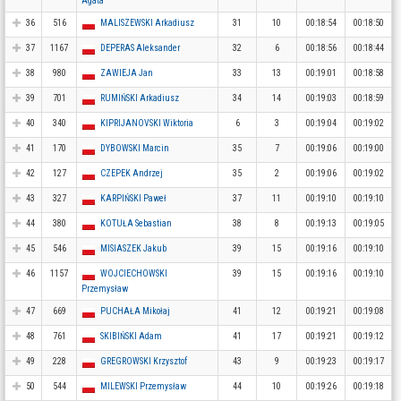
Agata
36
516
MALISZEWSKI Arkadiusz
31
10
00:18:54
00:18:50
37
1167
DEPERAS Aleksander
32
6
00:18:56
00:18:44
38
980
ZAWIEJA Jan
33
13
00:19:01
00:18:58
39
701
RUMIŃSKI Arkadiusz
34
14
00:19:03
00:18:59
40
340
KIPRIJANOVSKI Wiktoria
6
3
00:19:04
00:19:02
41
170
DYBOWSKI Marcin
35
7
00:19:06
00:19:00
42
127
CZEPEK Andrzej
35
2
00:19:06
00:19:02
43
327
KARPIŃSKI Paweł
37
11
00:19:10
00:19:10
44
380
KOTUŁA Sebastian
38
8
00:19:13
00:19:05
45
546
MISIASZEK Jakub
39
15
00:19:16
00:19:10
46
1157
WOJCIECHOWSKI
39
15
00:19:16
00:19:10
Przemysław
47
669
PUCHAŁA Mikołaj
41
12
00:19:21
00:19:08
48
761
SKIBIŃSKI Adam
41
17
00:19:21
00:19:12
49
228
GREGROWSKI Krzysztof
43
9
00:19:23
00:19:17
50
544
MILEWSKI Przemysław
44
10
00:19:26
00:19:18