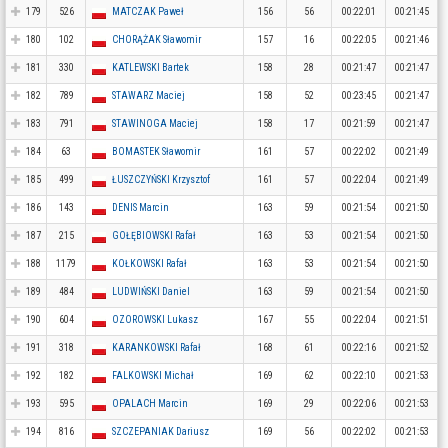
179
526
MATCZAK Paweł
156
56
00:22:01
00:21:45
180
102
CHORĄŻAK Sławomir
157
16
00:22:05
00:21:46
181
330
KATLEWSKI Bartek
158
28
00:21:47
00:21:47
182
789
STAWARZ Maciej
158
52
00:23:45
00:21:47
183
791
STAWINOGA Maciej
158
17
00:21:59
00:21:47
184
63
BOMASTEK Sławomir
161
57
00:22:02
00:21:49
185
499
ŁUSZCZYŃSKI Krzysztof
161
57
00:22:04
00:21:49
186
143
DENIS Marcin
163
59
00:21:54
00:21:50
187
215
GOŁĘBIOWSKI Rafał
163
53
00:21:54
00:21:50
188
1179
KOŁKOWSKI Rafał
163
53
00:21:54
00:21:50
189
484
LUDWIŃSKI Daniel
163
59
00:21:54
00:21:50
190
604
OZOROWSKI Lukasz
167
55
00:22:04
00:21:51
191
318
KARANKOWSKI Rafał
168
61
00:22:16
00:21:52
192
182
FALKOWSKI Michał
169
62
00:22:10
00:21:53
193
595
OPALACH Marcin
169
29
00:22:06
00:21:53
194
816
SZCZEPANIAK Dariusz
169
56
00:22:02
00:21:53