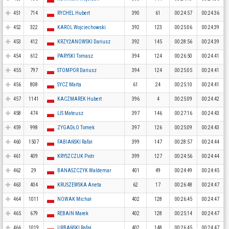
451
714
RYCHEL Hubert
390
61
00:24:57
00:24:36
452
322
KAROL Wojciechowski
392
123
00:25:06
00:24:39
453
412
KRZYŻANOWSKI Dariusz
392
145
00:28:56
00:24:39
454
612
PARYSKI Tomasz
394
124
00:26:50
00:24:41
455
797
STOMPOR Dariusz
394
124
00:25:05
00:24:41
456
808
SYCZ Marta
61
24
00:25:10
00:24:41
457
1141
KACZMAREK Hubert
396
4
00:25:09
00:24:42
458
474
LIS Mateusz
397
146
00:27:16
00:24:43
459
998
ZYGADŁO Tomek
397
126
00:25:09
00:24:43
460
1507
FABIAŃSKI Rafał
399
147
00:28:57
00:24:44
461
409
KRYSZCZUK Piotr
399
127
00:24:56
00:24:44
462
29
BANASZCZYK Waldemar
401
49
00:24:49
00:24:45
463
404
KRUSZEWSKA Aneta
62
17
00:26:48
00:24:47
464
1011
NOWAK Michał
402
128
00:26:45
00:24:47
465
679
REBAIN Marek
402
128
00:25:14
00:24:47
466
1019
URBAŃSKI Rafał
402
148
00:26:45
00:24:47