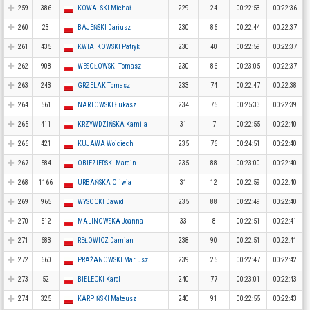
259
386
KOWALSKI Michał
229
24
00:22:53
00:22:36
260
23
BAJEŃSKI Dariusz
230
86
00:22:44
00:22:37
261
435
KWIATKOWSKI Patryk
230
40
00:22:59
00:22:37
262
908
WESOŁOWSKI Tomasz
230
86
00:23:05
00:22:37
263
243
GRZELAK Tomasz
233
74
00:22:47
00:22:38
264
561
NARTOWSKI Łukasz
234
75
00:25:33
00:22:39
265
411
KRZYWDZIŃSKA Kamila
31
7
00:22:55
00:22:40
266
421
KUJAWA Wojciech
235
76
00:24:51
00:22:40
267
584
OBIEZIERSKI Marcin
235
88
00:23:00
00:22:40
268
1166
URBAŃSKA Oliwia
31
12
00:22:59
00:22:40
269
965
WYSOCKI Dawid
235
88
00:22:49
00:22:40
270
512
MALINOWSKA Joanna
33
8
00:22:51
00:22:41
271
683
REŁOWICZ Damian
238
90
00:22:51
00:22:41
272
660
PRAŻANOWSKI Mariusz
239
25
00:22:47
00:22:42
273
52
BIELECKI Karol
240
77
00:23:01
00:22:43
274
325
KARPIŃSKI Mateusz
240
91
00:22:55
00:22:43