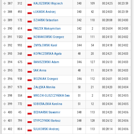
387
312
KALISZEWSKI Wojciech
340
109
00:24:25
00:23:59
388
493
ŁUKASIK Andrzej
340
42
00:24:03
00:23:59
389
172
DZIARSKI Sebastian
342
110
00:28:08
00:24:00
390
614
PASZEK Maksymilian
342
2
00:26:04
00:24:00
391
1532
NOWAKOWSKI Grzegorz
344
111
00:24:13
00:24:02
392
993
ZMYSŁOWSKI Karol
344
54
00:24:18
00:24:02
393
368
KOPACZEWSKA Agata
48
20
00:24:21
00:24:03
394
675
RANISZEWSKI Adam
346
127
00:26:13
00:24:03
395
735
SAK Anna
48
11
00:24:19
00:24:03
396
958
WOŹNIAK Grzegorz
346
112
00:26:01
00:24:03
397
973
ZAŁĘSKA Monika
50
21
00:24:20
00:24:04
398
554
MROZIK-GLISZCZYŃSKA Ewa
51
2
00:24:12
00:24:05
399
772
SOBIERAJSKA Karolina
51
12
00:24:34
00:24:05
400
45
BEDNARSKI Sławomir
348
113
00:24:20
00:24:06
401
799
STYPCZYNSKI Bartosz
348
128
00:26:12
00:24:06
402
804
SULKOWSKI Andrzej
348
113
00:28:14
00:24:06