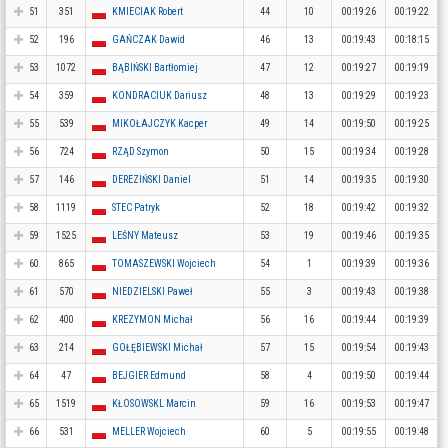
51
351
KMIECIAK Robert
44
10
00:19:26
00:19:22
52
196
GAŃCZAK Dawid
46
13
00:19:43
00:18:15
53
1072
BĄBIŃSKI Bartłomiej
47
12
00:19:27
00:19:19
54
359
KONDRACIUK Dariusz
48
13
00:19:29
00:19:23
55
539
MIKOŁAJCZYK Kacper
49
14
00:19:50
00:19:25
56
724
RZĄD Szymon
50
15
00:19:34
00:19:28
57
146
DEREZIŃSKI Daniel
51
14
00:19:35
00:19:30
58
1119
STEC Patryk
52
18
00:19:42
00:19:32
59
1525
LEŚNY Mateusz
53
19
00:19:46
00:19:35
60
865
TOMASZEWSKI Wojciech
54
1
00:19:39
00:19:36
61
570
NIEDZIELSKI Paweł
55
3
00:19:43
00:19:38
62
400
KREZYMON Michał
56
16
00:19:44
00:19:39
63
214
GOŁĘBIEWSKI Michał
57
15
00:19:54
00:19:43
64
47
BEJGIER Edmund
58
4
00:19:50
00:19:44
65
1519
KŁOSOWSKL Marcin
59
16
00:19:53
00:19:47
66
531
MELLER Wojciech
60
5
00:19:55
00:19:48