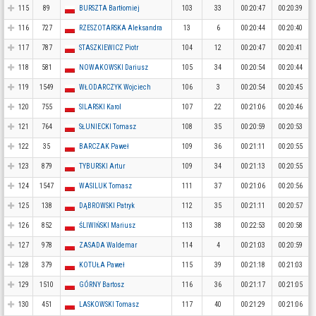
115
89
BURSZTA Bartłomiej
103
33
00:20:47
00:20:39
116
727
RZESZOTARSKA Aleksandra
13
6
00:20:44
00:20:40
117
787
STASZKIEWICZ Piotr
104
12
00:20:47
00:20:41
118
581
NOWAKOWSKI Dariusz
105
34
00:20:54
00:20:44
119
1549
WŁODARCZYK Wojciech
106
3
00:20:54
00:20:45
120
755
SILARSKI Karol
107
22
00:21:06
00:20:46
121
764
SŁUNIECKI Tomasz
108
35
00:20:59
00:20:53
122
35
BARCZAK Paweł
109
36
00:21:11
00:20:55
123
879
TYBURSKI Artur
109
34
00:21:13
00:20:55
124
1547
WASILUK Tomasz
111
37
00:21:06
00:20:56
125
138
DĄBROWSKI Patryk
112
35
00:21:11
00:20:57
126
852
ŚLIWIŃSKI Mariusz
113
38
00:22:53
00:20:58
127
978
ZASADA Waldemar
114
4
00:21:03
00:20:59
128
379
KOTUŁA Paweł
115
39
00:21:18
00:21:03
129
1510
GÓRNY Bartosz
116
36
00:21:17
00:21:05
130
451
LASKOWSKI Tomasz
117
40
00:21:29
00:21:06