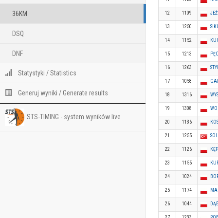
36KM
12
1109
JEŻ
13
1250
SIK
DSQ
14
1152
KU
DNF
15
1213
PĘC
16
1263
STY
Statystyki / Statistics
17
1058
GA
Generuj wyniki / Generate results
18
1316
WY
19
1308
WO
STS-TIMING - system wyników live
20
1136
KO
21
1255
SO
22
1126
KĘ
23
1155
KUR
24
1024
BO
25
1174
MA
26
1044
DĄ
27
1233
RO