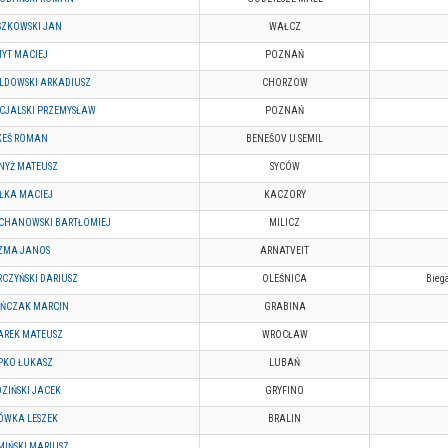
SZKOWSKI JAN
WAŁCZ
YT MACIEJ
POZNAŃ
LDOWSKI ARKADIUSZ
CHORZOW
CJALSKI PRZEMYSŁAW
POZNAŃ
KEŠ ROMAN
BENEŠOV U SEMIL
NYŻ MATEUSZ
SYCÓW
ŁKA MACIEJ
KACZORY
ECHANOWSKI BARTŁOMIEJ
MILICZ
ZMA JANOS
ARNATVEIT
CZYŃSKI DARIUSZ
OLEŚNICA
Bieg
AŃCZAK MARCIN
GRABINA
AREK MATEUSZ
WROCŁAW
PKO ŁUKASZ
LUBAŃ
ZIŃSKI JACEK
GRYFINO
ÓWKA LESZEK
BRALIN
IŃSKI MARIUSZ