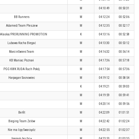
M
04:10:49
00:50:31
BB Runners
M
04:12:24
00:52:06
Adamed/Team Pleszew
M
04:12:35
00:52:17
 Alaska/PRORUNNING PROMOTION
K
04:13:16
00:52:58
Lubawa Kocha Biegać
M
04:13:30
00:53:12
MarcinSwiercTeam
M
04:16:32
00:56:14
KB Maniac Poznań
M
04:17:36
00:57:18
PGG KWK RUDA Ruch Pokój
M
04:17:54
00:57:36
Harpagan Sosnowiec
M
04:19:12
00:58:54
K
04:19:21
00:59:03
M
04:19:59
00:59:41
M
04:20:14
00:59:56
Berfit
M
04:22:09
01:01:51
Bieging Team Zelów
M
04:22:42
01:02:24
Nie ma lipy Swarzędz
M
04:22:55
01:02:37
biegam bo chcę
M
04:23:53
01:03:35