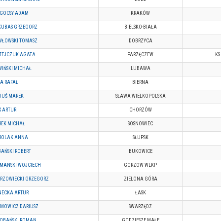
GOCSY ADAM
KRAKÓW
KUBAS GRZEGORZ
BIELSKO-BIAŁA
WŁOWSKI TOMASZ
DOBRZYCA
TEJCZUK AGATA
PARZĘCZEW
KS
IŃSKI MICHAŁ
LUBAWA
A RAFAŁ
BIERNA
DUŚ MAREK
SŁAWA WIELKOPOLSKA
Ś ARTUR
CHORZÓW
REK MICHAŁ
SOSNOWIEC
ROLAK ANNA
SŁUPSK
AŃSKI ROBERT
BUKOWICE
YMANSKI WOJCIECH
GORZOW WLKP
ERZOWIECKI GRZEGORZ
ZIELONA GÓRA
NECKA ARTUR
ŁASK
YMOWICZ DARIUSZ
SWARZĘDZ
ROBAŃSKI ROMAN
GODZIESZE MAŁE