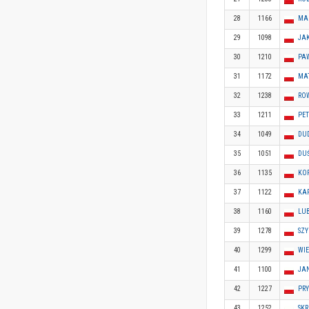
28
1166
MA
29
1098
JA
30
1210
PA
31
1172
MA
32
1238
ROW
33
1211
PET
34
1049
DU
35
1051
DU
36
1135
KO
37
1122
KA
38
1160
LUB
39
1278
SZ
40
1299
WI
41
1100
JA
42
1227
PR
43
1252
SK