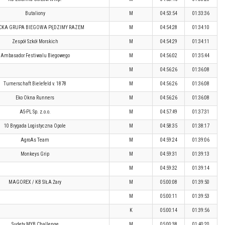
Butaliony
M
04:53:54
01:33:36
CKA GRUPA BIEGOWA PĘDZIMY RAZEM
M
04:54:28
01:34:10
Zespół Szkół Morskich
M
04:54:29
01:34:11
Ambasador Festiwalu Biegowego
M
04:56:02
01:35:44
M
04:56:26
01:36:08
Turnerschaft Bielefeld v. 1878
M
04:56:26
01:36:08
Eko Okna Runners
M
04:56:26
01:36:08
AS-PL Sp. z.o.o.
M
04:57:49
01:37:31
10 Brygada Logistyczna Opole
M
04:58:35
01:38:17
AgroAs Team
M
04:59:24
01:39:06
Monkeys Grip
M
04:59:31
01:39:13
M
04:59:32
01:39:14
MAGOREX / KB SIŁA Żary
M
05:00:08
01:39:50
M
05:00:11
01:39:53
K
05:00:14
01:39:56
Sudety MYB Challenge
M
05:00:38
01:40:20