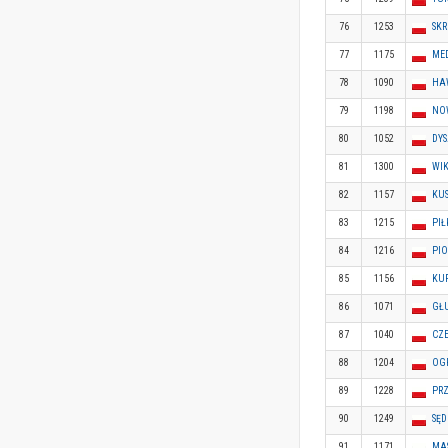
76
1253
SKR
77
1175
ME
78
1090
HA
79
1198
NO
80
1052
DY
81
1300
WI
82
1157
KU
83
1215
PI
84
1216
PIO
85
1156
KU
86
1071
GŁ
87
1040
CZE
88
1204
OG
89
1228
PR
90
1249
SĘ
91
1171
MA