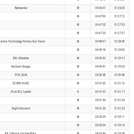
Rykowisko
M
04:46:51
01:26:33
M
04:47:30
01:27:12
M
04:47:53
01:27:35
M
04:47:55
01:27:37
liance Technology Fehlau Run Team
M
04:49:07
01:28:49
M
04:49:18
01:29:00
BBL Mikołów
M
04:49:33
01:29:15
Kocham Biegać
M
04:49:41
01:29:23
PCH_RUN
M
04:50:58
01:30:40
SZYBKI KURZ
M
04:51:30
01:31:12
Klub 42,2 Lębork
K
04:51:35
01:31:17
M
04:51:44
01:31:26
Night Runners
M
04:51:53
01:31:35
M
04:53:29
01:33:11
M
04:53:34
01:33:16
KB Zofanna Gorzów Wlkp.
M
04:53:46
01:33:28