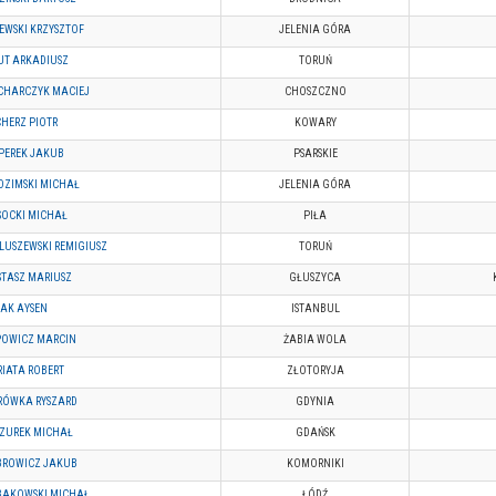
EWSKI KRZYSZTOF
JELENIA GÓRA
UT ARKADIUSZ
TORUŃ
CHARCZYK MACIEJ
CHOSZCZNO
HERZ PIOTR
KOWARY
PEREK JAKUB
PSARSKIE
DZIMSKI MICHAŁ
JELENIA GÓRA
SOCKI MICHAŁ
PIŁA
LUSZEWSKI REMIGIUSZ
TORUŃ
STASZ MARIUSZ
GŁUSZYCA
LAK AYSEN
ISTANBUL
POWICZ MARCIN
ŻABIA WOLA
IATA ROBERT
ZŁOTORYJA
RÓWKA RYSZARD
GDYNIA
ZUREK MICHAŁ
GDAŃSK
BROWICZ JAKUB
KOMORNIKI
BAKOWSKI MICHAŁ
ŁÓDŹ