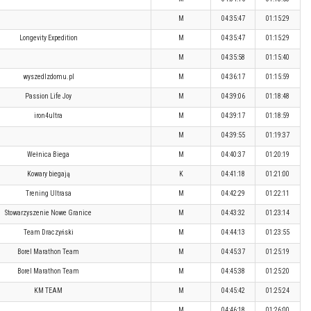
M
04:35:47
01:15:29
Longevity Expedition
M
04:35:47
01:15:29
M
04:35:58
01:15:40
wyszedlzdomu.pl
M
04:36:17
01:15:59
Passion Life Joy
M
04:39:06
01:18:48
iron4ultra
M
04:39:17
01:18:59
M
04:39:55
01:19:37
Wełnica Biega
M
04:40:37
01:20:19
Kowary biegają
K
04:41:18
01:21:00
Trening Ultrasa
M
04:42:29
01:22:11
Stowarzyszenie Nowe Granice
M
04:43:32
01:23:14
Team Draczyński
M
04:44:13
01:23:55
Borel Marathon Team
M
04:45:37
01:25:19
Borel Marathon Team
M
04:45:38
01:25:20
KM TEAM
M
04:45:42
01:25:24
M
04:46:18
01:26:00