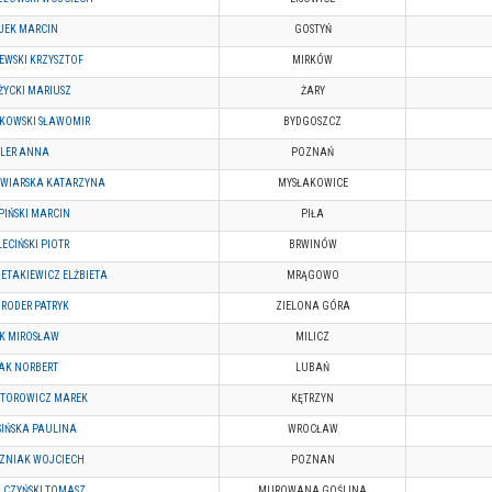
JEK MARCIN
GOSTYŃ
EWSKI KRZYSZTOF
MIRKÓW
ŻYCKI MARIUSZ
ŻARY
KOWSKI SŁAWOMIR
BYDGOSZCZ
LLER ANNA
POZNAŃ
AWIARSKA KATARZYNA
MYSŁAKOWICE
IŃSKI MARCIN
PIŁA
ECIŃSKI PIOTR
BRWINÓW
ETAKIEWICZ ELŻBIETA
MRĄGOWO
RODER PATRYK
ZIELONA GÓRA
UK MIROSŁAW
MILICZ
AK NORBERT
LUBAŃ
STOROWICZ MAREK
KĘTRZYN
SIŃSKA PAULINA
WROCŁAW
ZNIAK WOJCIECH
POZNAN
LCZYŃSKI TOMASZ
MUROWANA GOŚLINA