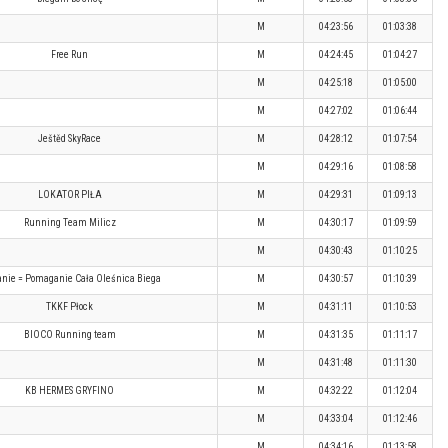
M
04:23:56
01:03:38
Free Run
M
04:24:45
01:04:27
M
04:25:18
01:05:00
M
04:27:02
01:06:44
Ještěd SkyRace
M
04:28:12
01:07:54
M
04:29:16
01:08:58
LOKATOR PIŁA
M
04:29:31
01:09:13
Running Team Milicz
M
04:30:17
01:09:59
M
04:30:43
01:10:25
anie = Pomaganie Cała Oleśnica Biega
M
04:30:57
01:10:39
TKKF Płock
M
04:31:11
01:10:53
BIOCO Running team
M
04:31:35
01:11:17
M
04:31:48
01:11:30
KB HERMES GRYFINO
M
04:32:22
01:12:04
M
04:33:04
01:12:46
M
04:34:16
01:13:58