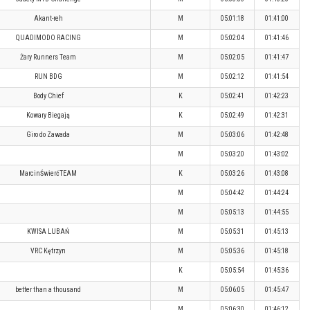
Akant-reh
M
05:01:18
01:41:00
QUADIMODO RACING
M
05:02:04
01:41:46
Żary Runners Team
M
05:02:05
01:41:47
RUN BDG
M
05:02:12
01:41:54
Body Chief
K
05:02:41
01:42:23
Kowary Biegają
K
05:02:49
01:42:31
Giro do Zawada
M
05:03:06
01:42:48
M
05:03:20
01:43:02
MarcinŚwierćTEAM
K
05:03:26
01:43:08
M
05:04:42
01:44:24
M
05:05:13
01:44:55
KWISA LUBAŃ
M
05:05:31
01:45:13
VRC Kętrzyn
M
05:05:36
01:45:18
K
05:05:54
01:45:36
better than a thousand
M
05:06:05
01:45:47
M
05:06:30
01:46:12