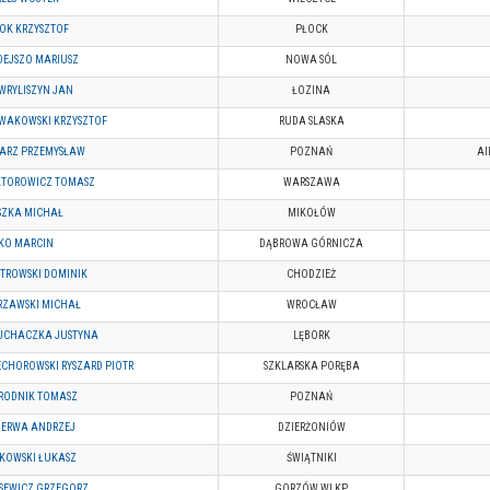
OK KRZYSZTOF
PŁOCK
DEJSZO MARIUSZ
NOWA SÓL
WRYLISZYN JAN
ŁOZINA
WAKOWSKI KRZYSZTOF
RUDA SLASKA
SARZ PRZEMYSŁAW
POZNAŃ
Al
KTOROWICZ TOMASZ
WARSZAWA
SZKA MICHAŁ
MIKOŁÓW
ŁKO MARCIN
DĄBROWA GÓRNICZA
TROWSKI DOMINIK
CHODZIEŻ
RZAWSKI MICHAŁ
WROCŁAW
UCHACZKA JUSTYNA
LĘBORK
CHOROWSKI RYSZARD PIOTR
SZKLARSKA PORĘBA
RODNIK TOMASZ
POZNAŃ
ZERWA ANDRZEJ
DZIERŻONIÓW
DKOWSKI ŁUKASZ
ŚWIĄTNIKI
SEWICZ GRZEGORZ
GORZÓW WLKP.