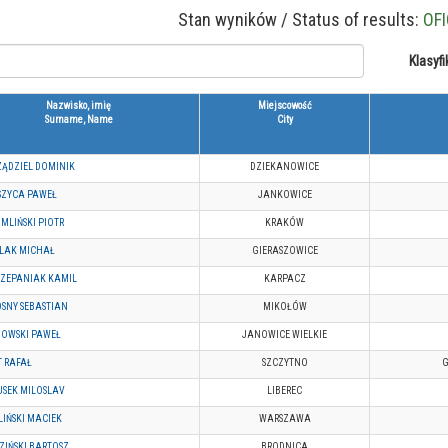
Stan wyników / Status of results:
OFI
Klasyfi
Nazwisko, imię
Miejscowość
Surname, Name
City
ZĄDZIEL DOMINIK
DZIEKANOWICE
SZYCA PAWEŁ
JANKOWICE
MLIŃSKI PIOTR
KRAKÓW
DLAK MICHAŁ
GIERASZOWICE
CZEPANIAK KAMIL
KARPACZ
SNY SEBASTIAN
MIKOŁÓW
DOWSKI PAWEŁ
JANOWICE WIELKIE
 RAFAŁ
SZCZYTNO
G
USEK MILOSLAV
LIBEREC
LIŃSKI MACIEK
WARSZAWA
ZIŃSKI BARTOSZ
BRODNICA