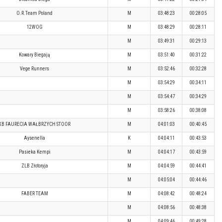
O.R.Team Poland
M
03:48:23
00:28:05
12WOG
M
03:48:29
00:28:11
M
03:49:31
00:29:13
Kowary Biegają
M
03:51:40
00:31:22
Vege Runners
M
03:52:46
00:32:28
M
03:54:29
00:34:11
M
03:54:47
00:34:29
M
03:58:26
00:38:08
KB FAURECIA WAŁBRZYCH STOOR
M
04:01:03
00:40:45
Aysenella
K
04:04:11
00:43:53
Pasieka Kempi
M
04:04:17
00:43:59
ZLB Złotoryja
M
04:04:59
00:44:41
M
04:05:04
00:44:46
FABER TEAM
M
04:08:42
00:48:24
M
04:08:56
00:48:38
M
04:09:46
00:49:28