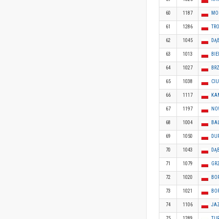
60
1187
MO
61
1286
TR
62
1045
DĄ
63
1013
BIE
64
1027
BR
65
1038
CI
66
1117
KAM
67
1197
NO
68
1004
BA
69
1050
DU
70
1043
DĄ
71
1079
GR
72
1020
BO
73
1021
BO
74
1106
JAZ
75
1289
TU