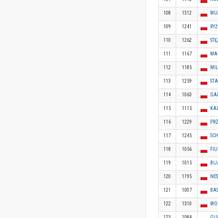
108
1312
WU
109
1241
RYŻ
110
1262
STĘ
111
1167
MA
112
1185
MI
113
1259
ST
114
1063
GAP
115
1115
KAL
116
1229
PRZ
117
1245
SCH
118
1056
FI
119
1015
BIJ
120
1195
NE
121
1007
BA
122
1310
WO
123
1084
GU