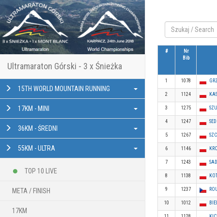
#
Nr
Bib
Ultramaraton Górski - 3 x Śnieżka
1
1078
GR
15TH WORLD MOUNTAIN RUNNING
2
1124
KA
17KM - MINI
3
1275
SZU
4
1247
SE
36KM - ŚREDNI
5
1267
SZ
55KM - ULTRA
6
1146
KRO
7
1243
SA
TOP 10 LIVE
8
1138
KOT
9
1237
RO
META / FINISH
10
1012
BIE
17KM
11
1128
KIC