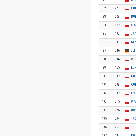
92
1223
POL
93
1029
BU
94
1077
GR
95
1102
JA
96
1149
KRZ
97
1246
SCH
98
1306
WO
99
1165
ŁU
100
1137
KO
101
1039
CU
102
1087
GW
103
1315
WY
104
1025
BO
105
1284
TA
106
1260
ST
107
1143
KO