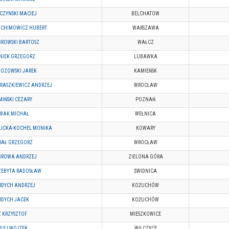
CZYNSKI MACIEJ
BELCHATOW
OCHIMOWICZ HUBERT
WARSZAWA
BROWSKI BARTOSZ
WAŁCZ
NIEK GRZEGORZ
LUBAWKA
ZOZOWSKI JAREK
KAMIEŃSK
URASZKIEWICZ ANDRZEJ
WROCŁAW
IŃSKI CEZARY
POZNAŃ
WAK MICHAŁ
WEŁNICA
LICKA-KOCHEL MONIKA
KOWARY
RAŁ GRZEGORZ
WROCŁAW
BROWA ANDRZEJ
ZIELONA GÓRA
ZEBYTA RADOSŁAW
ŚWIDNICA
RDYCH ANDRZEJ
KOŻUCHÓW
RDYCH JACEK
KOŻUCHÓW
 KRZYSZTOF
MIESZKOWICE
RLEJ WOJTEK
WILCZYCE