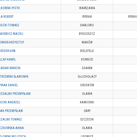
KOWSKI PIOTR
WARSZAWA
ŁA ROBERT
RYBNIK
RYBNI
ODZKI TOMASZ
DARŁOWO
NKIEWICZ MACIEJ
BYDGOSZCZ
EMIEŃ KRZYSZTOF
MAKÓW
RÖDER DIRK
BIELEFELD
LLNY KAMIL
KORNICE
KASIAK MARCIN
GDAŃSK
STRZEWSKI SŁAWOMIR
GŁUCHOŁAZY
PRIAK DANIEL
GRODKÓW
IZDALSKI PRZEMYSŁAW
OŁAWA
SOCKI ANDRZEJ
KAMIONKI
SAK PRZEMYSŁAW
ŻARY
CZALSKI TOMASZ
SZCZECIN
ECZKOWSKA ANNA
OŁAWA
ZŁOWSKI WOJCIECH
LISOWICE