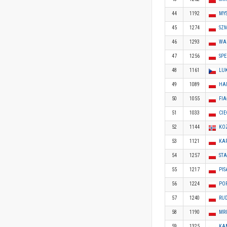
44
1192
MY
45
1274
SZM
46
1293
WA
47
1256
SPE
48
1161
LU
49
1089
HA
50
1055
FIA
51
1033
CI
52
1144
KO
53
1121
KAR
54
1257
ST
55
1217
PIS
56
1224
PO
57
1240
RUD
58
1190
MR
59
1325
KAM