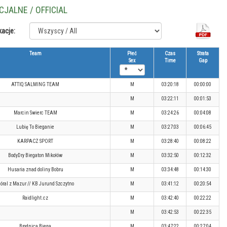
CJALNE / OFFICIAL
kacje:
Team
Płeć
Czas
Strata
Sex
Time
Gap
ATTIQ SALMING TEAM
M
03:20:18
00:00:00
M
03:22:11
00:01:53
Marcin Swierc TEAM
M
03:24:26
00:04:08
Lubię To Bieganie
M
03:27:03
00:06:45
KARPACZ SPORT
M
03:28:40
00:08:22
BodyDry Biegaton Mikołów
M
03:32:50
00:12:32
Husaria znad doliny Bobru
M
03:34:48
00:14:30
óral z Mazur // KB Jurund Szczytno
M
03:41:12
00:20:54
Raidlight.cz
M
03:42:40
00:22:22
M
03:42:53
00:22:35
Brodnica Biega
M
03:47:22
00:27:04