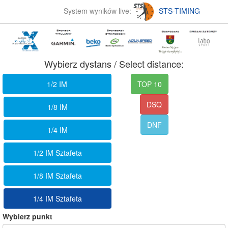
System wyników live:
STS-TIMING
Wybierz dystans / Select distance:
1/2 IM
TOP 10
DSQ
1/8 IM
DNF
1/4 IM
1/2 IM Sztafeta
1/8 IM Sztafeta
1/4 IM Sztafeta
Wybierz punkt