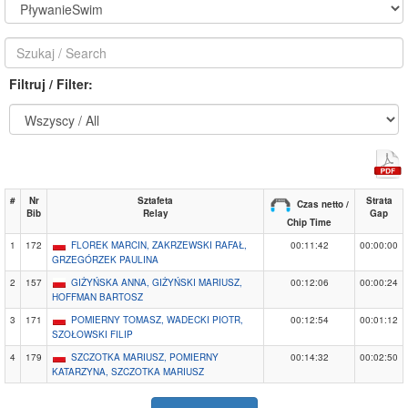
Filtruj / Filter:
#
Nr
Sztafeta
Strata
Czas netto /
Bib
Relay
Gap
Chip Time
1
172
FLOREK MARCIN, ZAKRZEWSKI RAFAŁ,
00:11:42
00:00:00
GRZEGÓRZEK PAULINA
2
157
GIŻYŃSKA ANNA, GIŻYŃSKI MARIUSZ,
00:12:06
00:00:24
HOFFMAN BARTOSZ
3
171
POMIERNY TOMASZ, WADECKI PIOTR,
00:12:54
00:01:12
SZOŁOWSKI FILIP
4
179
SZCZOTKA MARIUSZ, POMIERNY
00:14:32
00:02:50
KATARZYNA, SZCZOTKA MARIUSZ