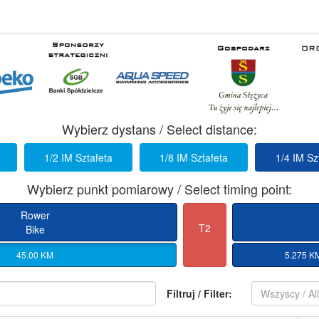
Wybierz dystans / Select distance:
1/2 IM Sztafeta
1/8 IM Sztafeta
1/4 IM Sz
Wybierz punkt pomiarowy / Select timing point:
Rower
T2
Bike
45.00 KM
5.275 K
Filtruj / Filter:
Wszyscy / Al