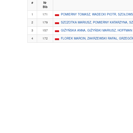
#
Nr
Bib
1
171
POMIERNY TOMASZ, WADECKI PIOTR, SZOŁOWSK
2
179
SZCZOTKA MARIUSZ, POMIERNY KATARZYNA, S
3
157
GIŻYŃSKA ANNA, GIŻYŃSKI MARIUSZ, HOFFMAN
4
172
FLOREK MARCIN, ZAKRZEWSKI RAFAŁ, GRZEGÓ