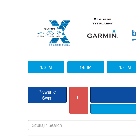
1/2 IM
1/8 IM
1/4 IM
Pływanie
T1
Swim