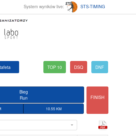
System wyników live:
STS-TIMING
tafeta
TOP 10
DSQ
DNF
Bieg
FINISH
Run
M
10.55 KM
l