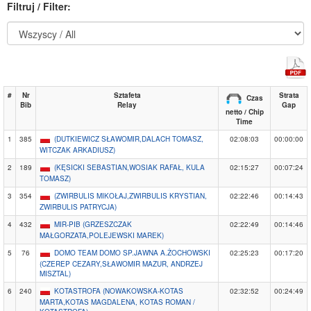
Filtruj / Filter:
#
Nr
Sztafeta
Strata
Czas
Bib
Relay
Gap
netto / Chip
Time
1
385
(DUTKIEWICZ SŁAWOMIR,DALACH TOMASZ,
02:08:03
00:00:00
WITCZAK ARKADIUSZ)
2
189
(KĘSICKI SEBASTIAN,WOSIAK RAFAŁ, KULA
02:15:27
00:07:24
TOMASZ)
3
354
(ZWIRBULIS MIKOŁAJ,ZWIRBULIS KRYSTIAN,
02:22:46
00:14:43
ZWIRBULIS PATRYCJA)
4
432
MIR-PIB (GRZESZCZAK
02:22:49
00:14:46
MAŁGORZATA,POLEJEWSKI MAREK)
5
76
DOMO TEAM DOMO SP.JAWNA A.ŻOCHOWSKI
02:25:23
00:17:20
(CZEREP CEZARY,SŁAWOMIR MAZUR, ANDRZEJ
MISZTAL)
6
240
KOTASTROFA (NOWAKOWSKA-KOTAS
02:32:52
00:24:49
MARTA,KOTAS MAGDALENA, KOTAS ROMAN /