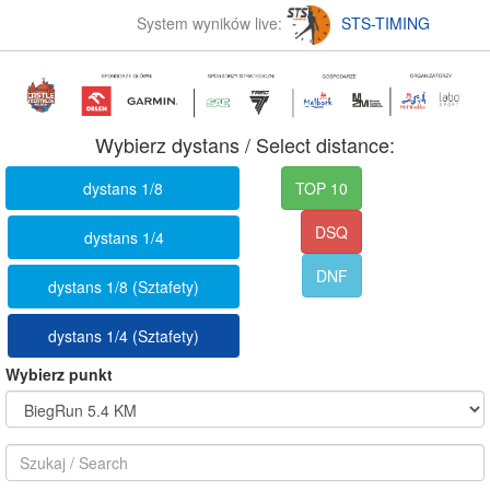
System wyników live:
STS-TIMING
Wybierz dystans / Select distance:
dystans 1/8
TOP 10
DSQ
dystans 1/4
DNF
dystans 1/8 (Sztafety)
dystans 1/4 (Sztafety)
Wybierz punkt