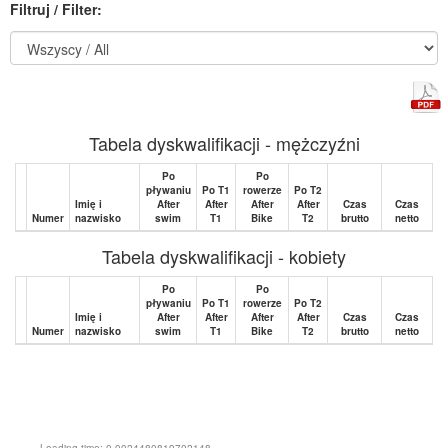
Filtruj / Filter:
Tabela dyskwalifikacji - mężczyźni
Po
Po
pływaniu
Po T1
rowerze
Po T2
Imię i
After
After
After
After
Czas
Czas
Numer
nazwisko
swim
T1
Bike
T2
brutto
netto
Tabela dyskwalifikacji - kobiety
Po
Po
pływaniu
Po T1
rowerze
Po T2
Imię i
After
After
After
After
Czas
Czas
Numer
nazwisko
swim
T1
Bike
T2
brutto
netto