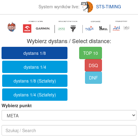
System wyników live:
STS-TIMING
Wybierz dystans / Select distance:
dystans 1/8
TOP 10
DSQ
dystans 1/4
DNF
dystans 1/8 (Sztafety)
dystans 1/4 (Sztafety)
Wybierz punkt