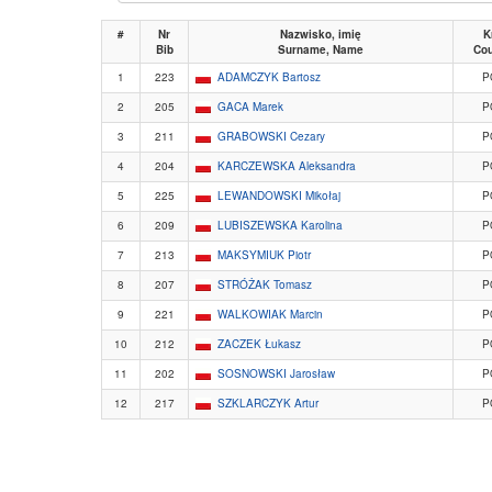
#
Nr
Nazwisko, imię
K
Bib
Surname, Name
Cou
1
223
ADAMCZYK Bartosz
P
2
205
GACA Marek
P
3
211
GRABOWSKI Cezary
P
4
204
KARCZEWSKA Aleksandra
P
5
225
LEWANDOWSKI Mikołaj
P
6
209
LUBISZEWSKA Karolina
P
7
213
MAKSYMIUK Piotr
P
8
207
STRÓŻAK Tomasz
P
9
221
WALKOWIAK Marcin
P
10
212
ZACZEK Łukasz
P
11
202
SOSNOWSKI Jarosław
P
12
217
SZKLARCZYK Artur
P