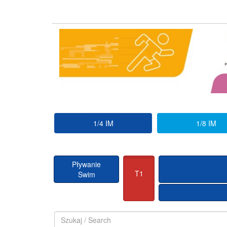
1/4 IM
1/8 IM
Pływanie
T1
Swim