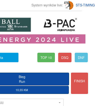
System wyników live:
STS-TIMING
eta
TOP 10
DSQ
DNF
Bieg
FINISH
Run
10,55 KM
All