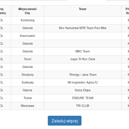
raj
Miejscowość
Team
Pł
ntry
City
S
OL
Kołobrzeg
OL
Gdańsk
Bez Hamulców MTB Team Pan-Bike
OL
Krasnosielc
OL
Gdańsk
OL
Gdańsk
MBC Team
OL
Toruń
Łapa Tri Run Crew
OL
Gdańsk
OL
Strzykuły
Trinergy / Java Team
OL
Subkowy
IM Inspiration Agros-TJ
OL
Gdynia
Sztos Ekipa
OL
Tczew
ENDURE TEAM
OL
Warszawa
TRI CLUB
Załaduj więcej