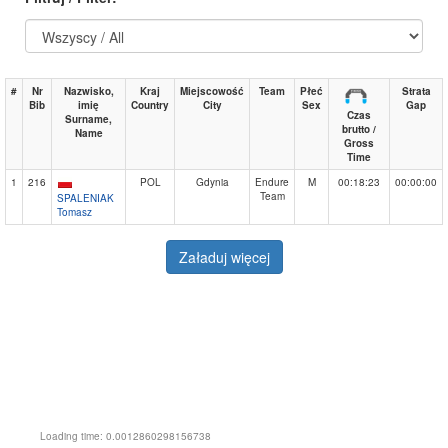
#
Nr
Nazwisko,
Kraj
Miejscowość
Team
Płeć
Strata
Bib
imię
Country
City
Sex
Gap
Czas
Surname,
brutto /
Name
Gross
Time
1
216
POL
Gdynia
Endure
M
00:18:23
00:00:00
Team
SPALENIAK
Tomasz
Załaduj więcej
Loading time: 0.0012860298156738