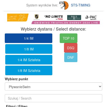
System wyników live:
STS-TIMING
Wybierz dystans / Select distance:
1/4 IM
TOP 10
DSQ
1/8 IM
DNF
1/4 IM Sztafeta
1/8 IM Sztafeta
Wybierz punkt
Filtruj / Filter: