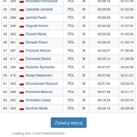
41
423
Kliczewski Przemysław
POL
M
05:28:16
01:41:45
42
406
Lipkowski Jarosław
POL
M
05:29:05
01:42:34
43
388
Jasiński Paweł
POL
M
05:29:26
01:42:55
44
436
Gugulski Antoni
POL
M
05:34:02
01:47:31
45
383
Posacki Maciej
POL
M
05:36:35
01:50:04
46
401
Orłowski Paweł
POL
M
05:36:45
01:50:14
47
387
Przytarski Mariusz
POL
M
05:42:37
01:56:06
48
411
Palmowski Robert
POL
M
05:45:10
01:58:39
49
385
Kotlarska Agnieszka
POL
K
05:47:07
02:00:36
50
412
Nowak Aleksander
POL
M
05:47:52
02:01:21
51
403
Gromadowski Wojciech
POL
M
05:51:34
02:05:03
52
389
Brzeziński Mateusz
POL
M
06:07:48
02:21:17
53
393
Rutkowski Łukasz
POL
M
06:16:34
02:30:03
54
400
Kamiński Marek
POL
M
06:26:16
02:39:45
Załaduj więcej
Loading time: 0.0027308464050293