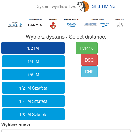
System wyników live:
STS-TIMING
Wybierz dystans / Select distance:
1/2 IM
TOP 10
DSQ
1/4 IM
DNF
1/8 IM
1/2 IM Sztafeta
1/4 IM Sztafeta
1/8 IM Sztafeta
Wybierz punkt