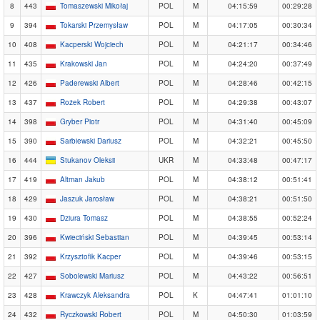
8
443
Tomaszewski Mikołaj
POL
M
04:15:59
00:29:28
9
394
Tokarski Przemysław
POL
M
04:17:05
00:30:34
10
408
Kacperski Wojciech
POL
M
04:21:17
00:34:46
11
435
Krakowski Jan
POL
M
04:24:20
00:37:49
12
426
Paderewski Albert
POL
M
04:28:46
00:42:15
13
437
Rożek Robert
POL
M
04:29:38
00:43:07
14
398
Gryber Piotr
POL
M
04:31:40
00:45:09
15
390
Sarbiewski Dariusz
POL
M
04:32:21
00:45:50
16
444
Stukanov Oleksii
UKR
M
04:33:48
00:47:17
17
419
Altman Jakub
POL
M
04:38:12
00:51:41
18
429
Jaszuk Jarosław
POL
M
04:38:21
00:51:50
19
430
Dziura Tomasz
POL
M
04:38:55
00:52:24
20
396
Kwieciński Sebastian
POL
M
04:39:45
00:53:14
21
392
Krzysztofik Kacper
POL
M
04:39:46
00:53:15
22
427
Sobolewski Mariusz
POL
M
04:43:22
00:56:51
23
428
Krawczyk Aleksandra
POL
K
04:47:41
01:01:10
24
432
Ryczkowski Robert
POL
M
04:50:30
01:03:59