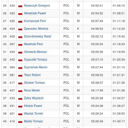
25
422
Nowaczyk Grzegorz
POL
M
04:52:41
01:06:10
26
420
Wewiórski Paweł
POL
M
04:54:52
01:08:21
27
425
Kucharczyk Piotr
POL
M
04:57:49
01:11:18
28
424
Żywuszko Wioletta
POL
K
04:58:53
01:12:22
29
405
Sztenderewicz Rafał
POL
M
05:02:13
01:15:42
30
397
Niewiński Piotr
POL
M
05:05:04
01:18:33
31
434
Głowacki Mariusz
POL
M
05:05:36
01:19:05
32
442
Szypulski Tomasz
POL
M
05:07:10
01:20:39
33
384
Szymański Marcin
POL
M
05:07:44
01:21:13
34
381
Tracz Robert
POL
M
05:08:02
01:21:31
35
417
Skrabel Tomasz
POL
M
05:08:07
01:21:36
36
407
Reza Marek
POL
M
05:17:59
01:31:28
37
433
Żyłka Wojciech
POL
M
05:20:38
01:34:07
38
431
Kiedyk Paweł
POL
M
05:24:38
01:38:07
39
421
Wasiak Tomek
POL
M
05:26:24
01:39:53
40
410
Madej Tomasz
POL
M
05:26:48
01:40:17