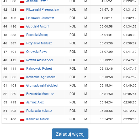
41
388
Jasiński Paweł
POL
M
04:55:51
01:29:52
42
423
Kliczewski Przemysław
POL
M
04:57:15
01:31:16
43
406
Lipkowski Jarosław
POL
M
04:58:11
01:32:12
44
436
Gugulski Antoni
POL
M
05:00:58
01:34:59
45
383
Posacki Maciej
POL
M
05:04:01
01:38:02
46
387
Przytarski Mariusz
POL
M
05:05:36
01:39:37
47
401
Orłowski Paweł
POL
M
05:07:09
01:41:10
48
412
Nowak Aleksander
POL
M
05:13:27
01:47:28
49
411
Palmowski Robert
POL
M
05:13:46
01:47:47
50
385
Kotlarska Agnieszka
POL
K
05:13:58
01:47:59
51
403
Gromadowski Wojciech
POL
M
05:15:04
01:49:05
52
389
Brzeziński Mateusz
POL
M
05:31:50
02:05:51
53
413
Jamróz Alex
POL
M
05:34:34
02:08:35
54
393
Rutkowski Łukasz
POL
M
05:38:56
02:12:57
55
400
Kamiński Marek
POL
M
05:54:37
02:28:38
Załaduj więcej