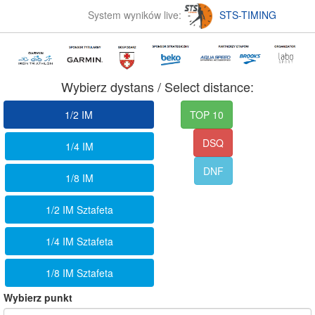
System wyników live:
STS-TIMING
Wybierz dystans / Select distance:
1/2 IM
TOP 10
DSQ
1/4 IM
DNF
1/8 IM
1/2 IM Sztafeta
1/4 IM Sztafeta
1/8 IM Sztafeta
Wybierz punkt