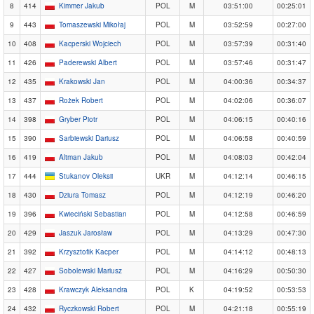
8
414
Kimmer Jakub
POL
M
03:51:00
00:25:01
9
443
Tomaszewski Mikołaj
POL
M
03:52:59
00:27:00
10
408
Kacperski Wojciech
POL
M
03:57:39
00:31:40
11
426
Paderewski Albert
POL
M
03:57:46
00:31:47
12
435
Krakowski Jan
POL
M
04:00:36
00:34:37
13
437
Rożek Robert
POL
M
04:02:06
00:36:07
14
398
Gryber Piotr
POL
M
04:06:15
00:40:16
15
390
Sarbiewski Dariusz
POL
M
04:06:58
00:40:59
16
419
Altman Jakub
POL
M
04:08:03
00:42:04
17
444
Stukanov Oleksii
UKR
M
04:12:14
00:46:15
18
430
Dziura Tomasz
POL
M
04:12:19
00:46:20
19
396
Kwieciński Sebastian
POL
M
04:12:58
00:46:59
20
429
Jaszuk Jarosław
POL
M
04:13:29
00:47:30
21
392
Krzysztofik Kacper
POL
M
04:14:12
00:48:13
22
427
Sobolewski Mariusz
POL
M
04:16:29
00:50:30
23
428
Krawczyk Aleksandra
POL
K
04:19:52
00:53:53
24
432
Ryczkowski Robert
POL
M
04:21:18
00:55:19