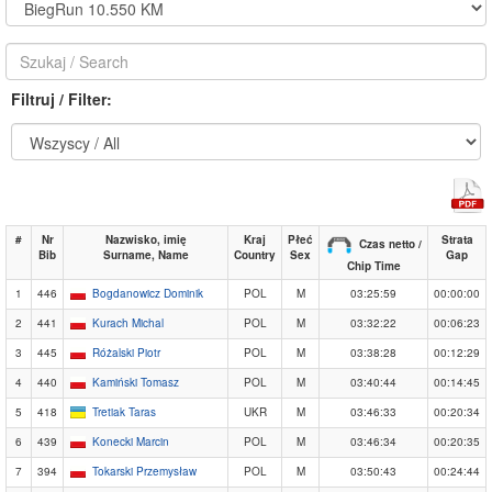
Filtruj / Filter:
#
Nr
Nazwisko, imię
Kraj
Płeć
Strata
Czas netto /
Bib
Surname, Name
Country
Sex
Gap
Chip Time
1
446
Bogdanowicz Dominik
POL
M
03:25:59
00:00:00
2
441
Kurach Michal
POL
M
03:32:22
00:06:23
3
445
Różalski Piotr
POL
M
03:38:28
00:12:29
4
440
Kamiński Tomasz
POL
M
03:40:44
00:14:45
5
418
Tretiak Taras
UKR
M
03:46:33
00:20:34
6
439
Konecki Marcin
POL
M
03:46:34
00:20:35
7
394
Tokarski Przemysław
POL
M
03:50:43
00:24:44