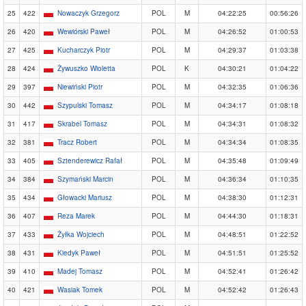
25
422
Nowaczyk Grzegorz
POL
M
04:22:25
00:56:26
26
420
Wewiórski Paweł
POL
M
04:26:52
01:00:53
27
425
Kucharczyk Piotr
POL
M
04:29:37
01:03:38
28
424
Żywuszko Wioletta
POL
K
04:30:21
01:04:22
29
397
Niewiński Piotr
POL
M
04:32:35
01:06:36
30
442
Szypulski Tomasz
POL
M
04:34:17
01:08:18
31
417
Skrabel Tomasz
POL
M
04:34:31
01:08:32
32
381
Tracz Robert
POL
M
04:34:34
01:08:35
33
405
Sztenderewicz Rafał
POL
M
04:35:48
01:09:49
34
384
Szymański Marcin
POL
M
04:36:34
01:10:35
35
434
Głowacki Mariusz
POL
M
04:38:30
01:12:31
36
407
Reza Marek
POL
M
04:44:30
01:18:31
37
433
Żyłka Wojciech
POL
M
04:48:51
01:22:52
38
431
Kiedyk Paweł
POL
M
04:51:51
01:25:52
39
410
Madej Tomasz
POL
M
04:52:41
01:26:42
40
421
Wasiak Tomek
POL
M
04:52:42
01:26:43