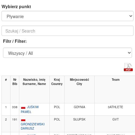
Wybierz punkt
Filtr / Filter:
#
Nr
Nazwisko, imię
Kraj
Miejscowość
Team
Bib
Surname, Name
Country
City
1
338
JUŚKIW
POL
GDYNIA
3ATHLETE
PAWEŁ
2
191
POL
SŁUPSK
GVT
GRONDZIEWSKI
DARIUSZ