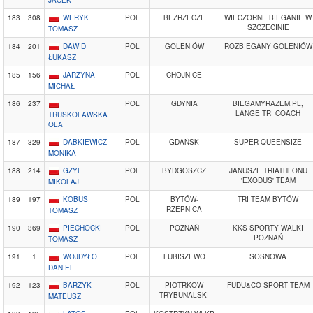
JACEK
183
308
WERYK
POL
BEZRZECZE
WIECZORNE BIEGANIE W
SZCZECINIE
TOMASZ
184
201
DAWID
POL
GOLENIÓW
ROZBIEGANY GOLENIÓW
ŁUKASZ
185
156
JARZYNA
POL
CHOJNICE
MICHAŁ
186
237
POL
GDYNIA
BIEGAMYRAZEM.PL,
LANGE TRI COACH
TRUSKOLAWSKA
OLA
187
329
DABKIEWICZ
POL
GDAŃSK
SUPER QUEENSIZE
MONIKA
188
214
GZYL
POL
BYDGOSZCZ
JANUSZE TRIATHLONU
'EXODUS' TEAM
MIKOLAJ
189
197
KOBUS
POL
BYTÓW-
TRI TEAM BYTÓW
RZEPNICA
TOMASZ
190
369
PIECHOCKI
POL
POZNAŃ
KKS SPORTY WALKI
POZNAŃ
TOMASZ
191
1
WOJDYŁO
POL
LUBISZEWO
SOSNOWA
DANIEL
192
123
BARZYK
POL
PIOTRKOW
FUDU&CO SPORT TEAM
TRYBUNALSKI
MATEUSZ