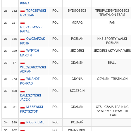
KINGA
26
282
TOPCZEWSKI
POL
BYDGOSZCZ
TRISPACE/BYDGOSZCZ
TRIATHLON TEAM
GRACJAN
27
221
POL
MORĄG
PAN
GIERASIMCZYK
RAFAŁ
28
335
OWCZARZAK
POL
POZNAŃ
KKS SPORTY WALKI
POZNAŃ
PIOTR
29
229
WYPYCH
POL
JEZIORKI
JEZIORKI AKTYWNA WIEŚ
MARCIN
30
17
POL
GDAŃSK
BIALL
WIECZORKOWSKI
ADRIAN
31
273
WILANDT
POL
GDYNIA
GDYŃSKI TRIATHLON
KONRAD
32
128
POL
SZCZECIN
DALESZYŃSKI
JACEK
33
251
MISZEWSKI
POL
GDAŃSK
CTS - CZAJA TRAINING
SYSTEM / DREAM TRI
KRZYSZTOF
TEAM
34
390
PIOSIK EMIL
POL
POZNAŃ
35
102
POL
WARZYMICE