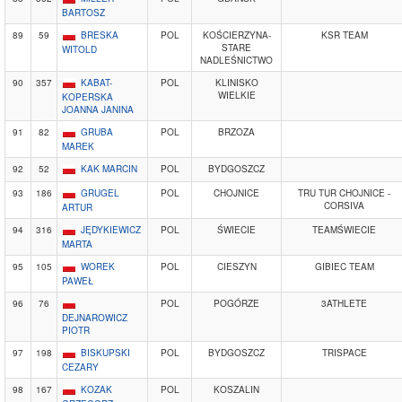
BARTOSZ
89
59
BRESKA
POL
KOŚCIERZYNA-
KSR TEAM
STARE
WITOLD
NADLEŚNICTWO
90
357
KABAT-
POL
KLINISKO
WIELKIE
KOPERSKA
JOANNA JANINA
91
82
GRUBA
POL
BRZOZA
MAREK
92
52
KAK MARCIN
POL
BYDGOSZCZ
93
186
GRUGEL
POL
CHOJNICE
TRU TUR CHOJNICE -
CORSIVA
ARTUR
94
316
JĘDYKIEWICZ
POL
ŚWIECIE
TEAMŚWIECIE
MARTA
95
105
WOREK
POL
CIESZYN
GIBIEC TEAM
PAWEŁ
96
76
POL
POGÓRZE
3ATHLETE
DEJNAROWICZ
PIOTR
97
198
BISKUPSKI
POL
BYDGOSZCZ
TRISPACE
CEZARY
98
167
KOZAK
POL
KOSZALIN