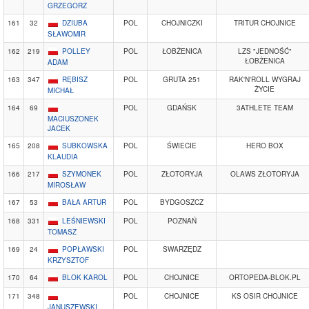
GRZEGORZ
161
32
DZIUBA
POL
CHOJNICZKI
TRITUR CHOJNICE
SŁAWOMIR
162
219
POLLEY
POL
ŁOBŻENICA
LZS "JEDNOŚĆ"
ŁOBŻENICA
ADAM
163
347
RĘBISZ
POL
GRUTA 251
RAK'N'ROLL WYGRAJ
ŻYCIE
MICHAŁ
164
69
POL
GDAŃSK
3ATHLETE TEAM
MACIUSZONEK
JACEK
165
208
SUBKOWSKA
POL
ŚWIECIE
HERO BOX
KLAUDIA
166
217
SZYMONEK
POL
ZŁOTORYJA
OLAWS ZŁOTORYJA
MIROSŁAW
167
53
BAŁA ARTUR
POL
BYDGOSZCZ
168
331
LEŚNIEWSKI
POL
POZNAŃ
TOMASZ
169
24
POPŁAWSKI
POL
SWARZĘDZ
KRZYSZTOF
170
64
BLOK KAROL
POL
CHOJNICE
ORTOPEDA-BLOK.PL
171
348
POL
CHOJNICE
KS OSIR CHOJNICE
JANUSZEWSKI