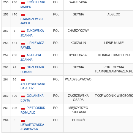
255
286
KOŚCIELSKI
POL
WARSZAWA
MAREK
256
170
POL
GDYNIA
ALGECO
STANISZEWSKI
JACEK
257
8
ŻUKOWSKA
POL
CHARZYKOWY
JOANNA
258
181
LIPNIEWICZ
POL
KOSZALIN
LIPNE MUMIE
PAWEŁ
259
236
AL-DRAWI
POL
BYDGOSZCZ
KLINIKA TRIATHLONU
JOANNA
260
41
GRZECHNIK
POL
GDYNIA
PORT GDYNIA
TEAM/BIEGAMYRAZEM.PL
ROMAN
261
96
POL
WŁADYSŁAWOWO
ANDRYSKOWSKI
DARIUSZ
262
109
GOLAŃSKA
POL
ZAKRZEWSKA
TKKF WODNIK WIĘCBORK
OSADA
EDYTA
263
296
PIETROSIUK
POL
MIĘDZYRZEC
PODLASKI
ROMUALD
264
3
POL
POZNAŃ
LEWARTOWSKA
AGNIESZKA