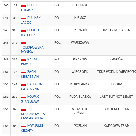
245
139
SUŁEK
POL
RZEPNICA
ŁUKASZ
246
38
DULIŃSKI
POL
NIEMCZ
JACEK
247
328
BORUTA
POL
POZNAŃ
DZIKI Z MORASKA
MATEUSZ
248
319
POL
WARSZAWA
TOMOROWSKA
MONIKA
249
302
KABAT
POL
KRAKÓW
KRAKÓW
PAWEŁ
250
134
ZACH
POL
WIĘCBORK
TKKF WODNIK WIĘCBORK
SEBASTIAN
251
141
BALCERAK
POL
KOBYLANKA
3LGGINS
KATARZYNA
252
233
NOWAK
POL
RUDA ŚLASKA
LAST BUT NOT LEAST
STANISŁAW
253
67
POL
STRZELCE
CHŁOPAKI TO MY
GÓRNE
KRUCZKOWSKA -
LASSAK ANITA
254
86
KOZUBSKI
POL
POZNAŃ
KARGOWA TEAM
CEZARY