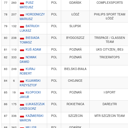
77
260
PUSZ
POL
GDAŃSK
COMPLEXSPORTS
MATEUSZ
78
207
HORODNICZY
POL
ŁÓDŹ
PHILIPS SPORT TEAM
ŁÓDŹ
MARIUSZ
79
132
BATRUCH
POL
SLUPSK
LUKASZ
80
238
BIESIADA
POL
BYDGOSZCZ
TRISPACE / CLASSEN
TEAM
TOMASZ
81
110
KUŚ ADAM
POL
POZNAŃ
UKS CITYZEN_/BE3
82
333
NOWAK
POL
POZNAŃ
TRICERATOPS
DAWID
83
249
KURAJ
POL
BIELSKO-BIAŁA
ROBERT
84
6
KUJAWSKI
POL
CHOJNICE
KRZYSZTOF
85
19
KŁOPOCKI
POL
POZNAŃ
I-SPORT
JAKUB
86
175
ŁUKASZCZUK
POL
ROKIETNICA
DARE2TRI
GRZEGORZ
87
336
KAŹMIERSKI
POL
SZCZECIN
MTR SZCZECIN TEAM
MARCIN
88
362
MILLER
POL
GDAŃSK