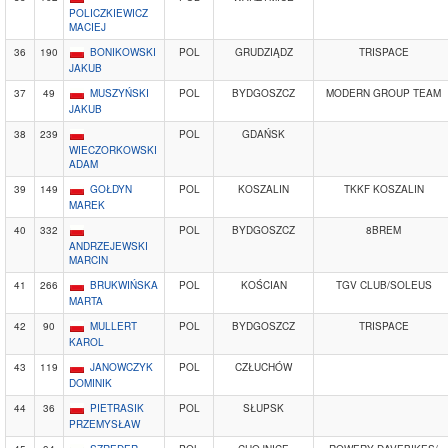
POLICZKIEWICZ
MACIEJ
36
190
BONIKOWSKI
POL
GRUDZIĄDZ
TRISPACE
JAKUB
37
49
MUSZYŃSKI
POL
BYDGOSZCZ
MODERN GROUP TEAM
JAKUB
38
239
POL
GDAŃSK
WIECZORKOWSKI
ADAM
39
149
GOŁDYN
POL
KOSZALIN
TKKF KOSZALIN
MAREK
40
332
POL
BYDGOSZCZ
8BREM
ANDRZEJEWSKI
MARCIN
41
266
BRUKWIŃSKA
POL
KOŚCIAN
TGV CLUB/SOLEUS
MARTA
42
90
MULLERT
POL
BYDGOSZCZ
TRISPACE
KAROL
43
119
JANOWCZYK
POL
CZŁUCHÓW
DOMINIK
44
36
PIETRASIK
POL
SŁUPSK
PRZEMYSŁAW