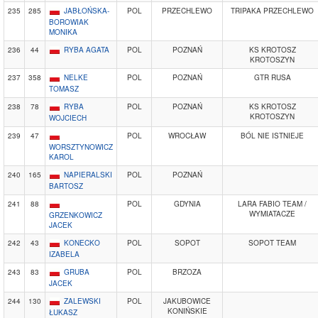
235
285
JABŁOŃSKA-
POL
PRZECHLEWO
TRIPAKA PRZECHLEWO
BOROWIAK
MONIKA
236
44
RYBA AGATA
POL
POZNAŃ
KS KROTOSZ
KROTOSZYN
237
358
NELKE
POL
POZNAŃ
GTR RUSA
TOMASZ
238
78
RYBA
POL
POZNAŃ
KS KROTOSZ
KROTOSZYN
WOJCIECH
239
47
POL
WROCŁAW
BÓL NIE ISTNIEJE
WORSZTYNOWICZ
KAROL
240
165
NAPIERALSKI
POL
POZNAŃ
BARTOSZ
241
88
POL
GDYNIA
LARA FABIO TEAM /
WYMIATACZE
GRZENKOWICZ
JACEK
242
43
KONECKO
POL
SOPOT
SOPOT TEAM
IZABELA
243
83
GRUBA
POL
BRZOZA
JACEK
244
130
ZALEWSKI
POL
JAKUBOWICE
KONIŃSKIE
ŁUKASZ