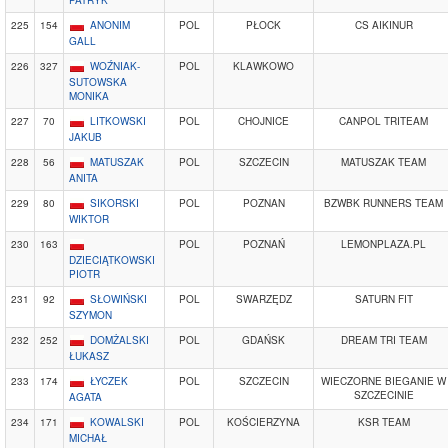
PATRYK
225
154
ANONIM
POL
PŁOCK
CS AIKINUR
GALL
226
327
WOŹNIAK-
POL
KLAWKOWO
SUTOWSKA
MONIKA
227
70
LITKOWSKI
POL
CHOJNICE
CANPOL TRITEAM
JAKUB
228
56
MATUSZAK
POL
SZCZECIN
MATUSZAK TEAM
ANITA
229
80
SIKORSKI
POL
POZNAN
BZWBK RUNNERS TEAM
WIKTOR
230
163
POL
POZNAŃ
LEMONPLAZA.PL
DZIECIĄTKOWSKI
PIOTR
231
92
SŁOWIŃSKI
POL
SWARZĘDZ
SATURN FIT
SZYMON
232
252
DOMŻALSKI
POL
GDAŃSK
DREAM TRI TEAM
ŁUKASZ
233
174
ŁYCZEK
POL
SZCZECIN
WIECZORNE BIEGANIE W
SZCZECINIE
AGATA
234
171
KOWALSKI
POL
KOŚCIERZYNA
KSR TEAM
MICHAŁ