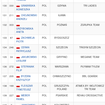
130
330
GRABIŃSKA
POL
GDYNIA
TRI LADIES
AGNIESZKA
131
211
CHOJNOWSKI
POL
IŁAWA
ANDRZEJ
132
303
POL
POZNAŃ
ZGRUPKA TEAM
GRZYBOWSKA
ANETA
133
87
ZACHWIEJA
POL
BYDGOSZCZ
PIOTR
134
246
CERAN
POL
SZCZECIN
TRIGYM SZCZECIN
PATRYCJUSZ
135
34
JAKUBOWSKI
POL
GRYFINO
WEGANIE TEAM
LESŁAW
136
272
STEFANIAK
POL
WARSZAWA
PŁYWAM TYŁEM
FILIP
137
205
BYZDRA
POL
CHWASZCZYNO
BBL GDAŃSK
KRZYSZTOF
138
169
FLEISZAR
POL
GRUSZCZYN-
ATIMEX.BY /WOJTOWICZ
POLAND
TRI TEAM
TYMOTEUSZ
139
227
WEBER
POL
PSARSKIE
REHAU CROSSACTIVE
PAWEŁ