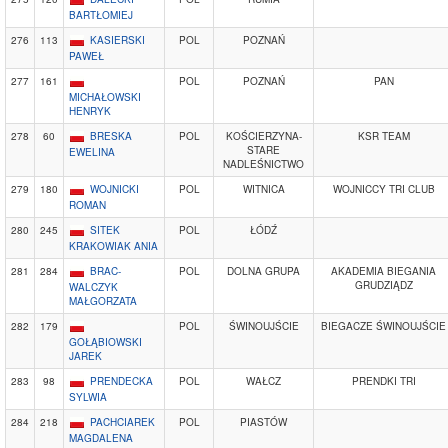
BARTŁOMIEJ
276
113
KASIERSKI
POL
POZNAŃ
PAWEŁ
277
161
POL
POZNAŃ
PAN
MICHAŁOWSKI
HENRYK
278
60
BRESKA
POL
KOŚCIERZYNA-
KSR TEAM
STARE
EWELINA
NADLEŚNICTWO
279
180
WOJNICKI
POL
WITNICA
WOJNICCY TRI CLUB
ROMAN
280
245
SITEK
POL
ŁÓDŹ
KRAKOWIAK ANIA
281
284
BRAC-
POL
DOLNA GRUPA
AKADEMIA BIEGANIA
GRUDZIĄDZ
WALCZYK
MAŁGORZATA
282
179
POL
ŚWINOUJŚCIE
BIEGACZE ŚWINOUJŚCIE
GOŁĄBIOWSKI
JAREK
283
98
PRENDECKA
POL
WAŁCZ
PRENDKI TRI
SYLWIA
284
218
PACHCIAREK
POL
PIASTÓW
MAGDALENA