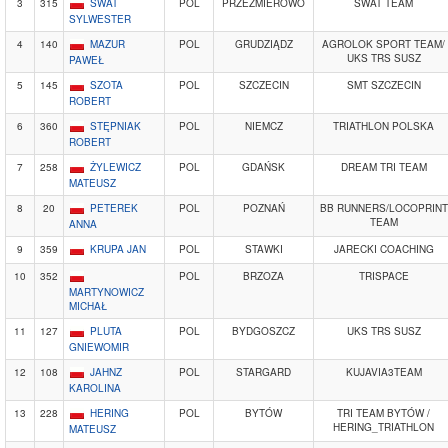
3
315
SWAT
POL
PRZEŹMIEROWO
SWAT TEAM
SYLWESTER
4
140
MAZUR
POL
GRUDZIĄDZ
AGROLOK SPORT TEAM/
UKS TRS SUSZ
PAWEŁ
5
145
SZOTA
POL
SZCZECIN
SMT SZCZECIN
ROBERT
6
360
STĘPNIAK
POL
NIEMCZ
TRIATHLON POLSKA
ROBERT
7
258
ŻYLEWICZ
POL
GDAŃSK
DREAM TRI TEAM
MATEUSZ
8
20
PETEREK
POL
POZNAŃ
BB RUNNERS/LOCOPRINT
TEAM
ANNA
9
359
KRUPA JAN
POL
STAWKI
JARECKI COACHING
10
352
POL
BRZOZA
TRISPACE
MARTYNOWICZ
MICHAŁ
11
127
PLUTA
POL
BYDGOSZCZ
UKS TRS SUSZ
GNIEWOMIR
12
108
JAHNZ
POL
STARGARD
KUJAVIA3TEAM
KAROLINA
13
228
HERING
POL
BYTÓW
TRI TEAM BYTÓW /
HERING_TRIATHLON
MATEUSZ