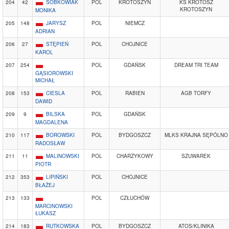
204
42
SOBKOWIAK
POL
KROTOSZYN
KS KROTOSZ
KROTOSZYN
MONIKA
205
148
JARYSZ
POL
NIEMCZ
ADRIAN
206
27
STĘPIEŃ
POL
CHOJNICE
KAROL
207
254
POL
GDAŃSK
DREAM TRI TEAM
GĄSIOROWSKI
MICHAŁ
208
153
CIESLA
POL
RABIEN
AGB TORFY
DAWID
209
9
BILSKA
POL
GDAŃSK
MAGDALENA
210
117
BOROWSKI
POL
BYDGOSZCZ
MLKS KRAJNA SĘPÓLNO
RADOSŁAW
211
11
MALINOWSKI
POL
CHARZYKOWY
SZUWAREK
PIOTR
212
353
LIPIŃSKI
POL
CHOJNICE
BŁAŻEJ
213
133
POL
CZŁUCHÓW
MARCINOWSKI
ŁUKASZ
214
183
RUTKOWSKA
POL
BYDGOSZCZ
ATOS/KLINIKA