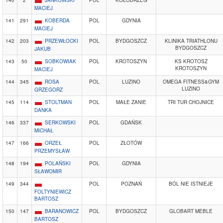
140
2
JANKOWSKI
POL
KOŁOBRZEG
MACIEJ
141
291
KOBERDA
POL
GDYNIA
MACIEJ
142
203
PRZEWŁOCKI
POL
BYDGOSZCZ
KLINIKA TRIATHLONU
BYDGOSZCZ
JAKUB
143
50
SOBKOWIAK
POL
KROTOSZYN
KS KROTOSZ
KROTOSZYN
MACIEJ
144
345
ROSA
POL
LUZINO
OMEGA FITNESS&GYM
LUZINO
GRZEGORZ
145
114
STOLTMAN
POL
MAŁE ZANIE
TRI TUR CHOJNICE
DANKA
146
337
SERKOWSKI
POL
GDAŃSK
MICHAŁ
147
166
ORZEŁ
POL
ZŁOTÓW
PRZEMYSŁAW
148
194
POLAŃSKI
POL
GDYNIA
SŁAWOMIR
149
344
POL
POZNAŃ
BÓL NIE ISTNIEJE
FOLTYNIEWICZ
BARTOSZ
150
147
BARANOWICZ
POL
BYDGOSZCZ
GLOBART MEBLE
BARTOSZ