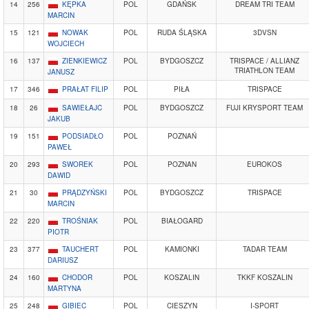
14
256
KĘPKA
POL
GDAŃSK
DREAM TRI TEAM
MARCIN
15
121
NOWAK
POL
RUDA ŚLĄSKA
3DVSN
WOJCIECH
16
137
ZIENKIEWICZ
POL
BYDGOSZCZ
TRISPACE / ALLIANZ
TRIATHLON TEAM
JANUSZ
17
346
PRAŁAT FILIP
POL
PIŁA
TRISPACE
18
26
SAWIEŁAJC
POL
BYDGOSZCZ
FUJI KRYSPORT TEAM
JAKUB
19
151
PODSIADŁO
POL
POZNAŃ
PAWEŁ
20
293
SWOREK
POL
POZNAN
EUROKOS
DAWID
21
30
PRĄDZYŃSKI
POL
BYDGOSZCZ
TRISPACE
MARCIN
22
220
TROŚNIAK
POL
BIAŁOGARD
PIOTR
23
377
TAUCHERT
POL
KAMIONKI
TADAR TEAM
DARIUSZ
24
160
CHODOR
POL
KOSZALIN
TKKF KOSZALIN
MARTYNA
25
248
GIBIEC
POL
CIESZYN
I-SPORT