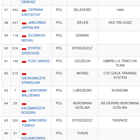
DARIUSZ
57
242
CIERNIAK
POL
ZALASEWO
1968
KRZYSZTOF
58
247
JABŁOŃSKI
POL
ZIELEŃ
UKS TRS SUSZ
JAROSŁAW
59
118
GŁOWACKI
POL
GDAŃSK
MICHAŁ
60
216
BYRTEK
POL
BYDGOSZCZ
GRZEGORZ
61
146
PUSZ JANUSZ
POL
SZCZECIN
UMBRELLA TRIATLON
TEAM
62
215
POL
MORĄG
CTS CZAJA TRAINING
SYSTEM
GIERASIMCZYK
STANISŁAW
63
7
LASKOWSKI
POL
LUBISZEWO
SOSNOWA
WALDEMAR
64
25
POL
MUROWANA
KB GEPARD MUROWANA
GOŚLINA
GOŚLINA
KACZMARCZYK
BOGDAN
65
320
JANKOWSKI
POL
BYDGOSZCZ
TRISPACE
TOMASZ
66
91
POL
TORUŃ
KOLANKOWSKI