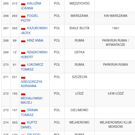
265
310
KAŁUŻNA
POL
MIĘDZYCHÓD
JOANNA
266
263
FOGIEL
POL
WARSZAWA
KW WARSZAWA
PIOTR
267
262
KAZUBOWSKI
POL
BIAŁE BŁOTA
1967
JACEK
268
89
HINZ ANNA
POL
RUMIA
PARKRUN RUMIA /
WYMIATACZE
269
12
RZĄDKOWSKI
POL
USTKA
HUBERT
270
61
ŁUKOWICZ
POL
RUMIA
PARKRUN RUMIA
TOMASZ
271
231
POL
SZCZECIN
GREGORCZYK
ADRIANNA
272
193
POL
ŁÓDŹ
ŁKW ŁÓDŹ
MICHAŁOWSKI
MACIEJ
273
157
ŚRAMA
POL
CIELIMOWO
TOMASZ
274
363
KUPTZ
POL
WEJHEROWO
WEJHEROWSKI KLUB
MORSÓW
DANIEL
275
120
DALECKI
POL
RUMIA