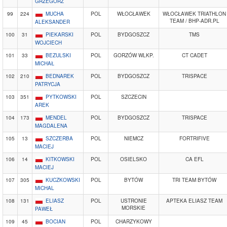
GRZEGORZ
99
224
MUCHA
POL
WŁOCŁAWEK
WŁOCŁAWEK TRIATHLON
TEAM / BHP-ADR.PL
ALEKSANDER
100
31
PIEKARSKI
POL
BYDGOSZCZ
TMS
WOJCIECH
101
33
BEZULSKI
POL
GORZÓW WLKP.
CT CADET
MICHAŁ
102
210
BEDNAREK
POL
BYDGOSZCZ
TRISPACE
PATRYCJA
103
351
PYTKOWSKI
POL
SZCZECIN
AREK
104
173
MENDEL
POL
BYDGOSZCZ
TRISPACE
MAGDALENA
105
13
SZCZERBA
POL
NIEMCZ
FORTRIFIVE
MACIEJ
106
14
KITKOWSKI
POL
OSIELSKO
CA EFL
MACIEJ
107
305
KUCZKOWSKI
POL
BYTÓW
TRI TEAM BYTÓW
MICHAL
108
131
ELIASZ
POL
USTRONIE
APTEKA ELIASZ TEAM
MORSKIE
PAWEŁ
109
45
BOCIAN
POL
CHARZYKOWY