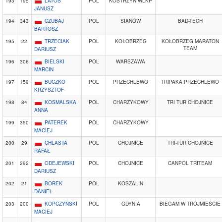
193
195
LATOS
POL
KOSTRZYN WLKP
JANUSZ
194
343
CZUBAJ
POL
SIANÓW
BAD-TECH
BARTOSZ
195
22
TRZECIAK
POL
KOŁOBRZEG
KOŁOBRZEG MARATON
TEAM
DARIUSZ
196
306
BIELSKI
POL
WARSZAWA
MARCIN
197
159
BUCZKO
POL
PRZECHLEWO
TRIPAKA PRZECHLEWO
KRZYSZTOF
198
84
KOSMALSKA
POL
CHARZYKOWY
TRI TUR CHOJNICE
ANNA
199
350
PATEREK
POL
CHARZYKOWY
MACIEJ
200
29
CHLASTA
POL
CHOJNICE
TRI-TUR CHOJNICE
RAFAŁ
201
292
ODEJEWSKI
POL
CHOJNICE
CANPOL TRITEAM
DARIUSZ
202
21
BOREK
POL
KOSZALIN
DANIEL
203
200
KOPCZYŃSKI
POL
GDYNIA
BIEGAM W TRÓJMIEŚCIE
MACIEJ