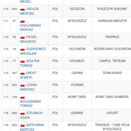
MACIEJ
110
324
OSOJCA
POL
SZCZECIN
PUSZCZYK BUKOWY
MATEUSZ
111
37
POL
BYDGOSZCZ
HURAGAN MIEDZYŃ
CHOLEWIŃSKI
DARIUSZ
112
55
FIEGEL
POL
BYDGOSZCZ
TRISPACE
WOJCIECH
113
16
GUZIKIEWICZ
POL
GOLENIÓW
ROZBIEGANY GOLENIÓW
MIROSŁAW
114
77
SZULTKA
POL
CHOJNICE
CANPOL TRITEAM
TOMASZ
115
187
DROST
POL
GDYNIA
TEAM KARAŚ
ROBERT
116
325
LESIAK
POL
POZNAŃ
BARTOSZ
117
129
POL
NOWY TARG
NOWY TARG RUNNERS
BIGOSZEWSKI
TOMASZ
118
355
STELMACH
POL
GDAŃSK
I-SPORT
AGATA
119
225
ANTKOWIAK
POL
BYDGOSZCZ
TRISPACE / TCMS PESA
BYDGOSZCZ
BARTOSZ