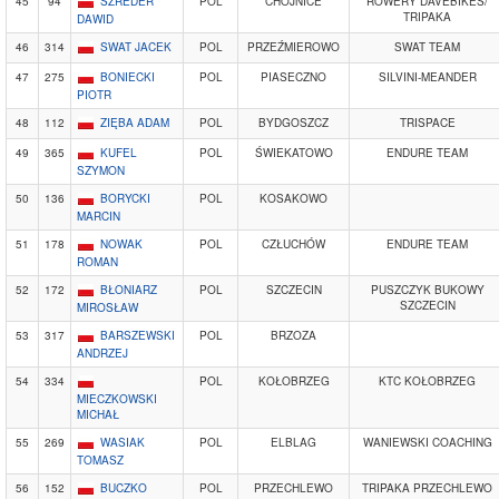
45
94
SZREDER
POL
CHOJNICE
ROWERY DAVEBIKES/
TRIPAKA
DAWID
46
314
SWAT JACEK
POL
PRZEŹMIEROWO
SWAT TEAM
47
275
BONIECKI
POL
PIASECZNO
SILVINI-MEANDER
PIOTR
48
112
ZIĘBA ADAM
POL
BYDGOSZCZ
TRISPACE
49
365
KUFEL
POL
ŚWIEKATOWO
ENDURE TEAM
SZYMON
50
136
BORYCKI
POL
KOSAKOWO
MARCIN
51
178
NOWAK
POL
CZŁUCHÓW
ENDURE TEAM
ROMAN
52
172
BŁONIARZ
POL
SZCZECIN
PUSZCZYK BUKOWY
SZCZECIN
MIROSŁAW
53
317
BARSZEWSKI
POL
BRZOZA
ANDRZEJ
54
334
POL
KOŁOBRZEG
KTC KOŁOBRZEG
MIECZKOWSKI
MICHAŁ
55
269
WASIAK
POL
ELBLAG
WANIEWSKI COACHING
TOMASZ
56
152
BUCZKO
POL
PRZECHLEWO
TRIPAKA PRZECHLEWO