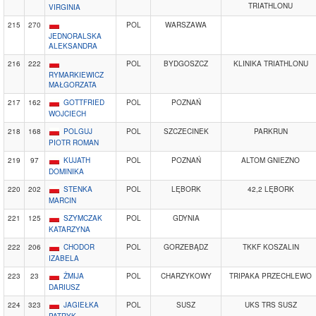
TRIATHLONU
VIRGINIA
215
270
POL
WARSZAWA
JEDNORALSKA
ALEKSANDRA
216
222
POL
BYDGOSZCZ
KLINIKA TRIATHLONU
RYMARKIEWICZ
MAŁGORZATA
217
162
GOTTFRIED
POL
POZNAŃ
WOJCIECH
218
168
POLGUJ
POL
SZCZECINEK
PARKRUN
PIOTR ROMAN
219
97
KUJATH
POL
POZNAŃ
ALTOM GNIEZNO
DOMINIKA
220
202
STENKA
POL
LĘBORK
42,2 LĘBORK
MARCIN
221
125
SZYMCZAK
POL
GDYNIA
KATARZYNA
222
206
CHODOR
POL
GORZEBĄDZ
TKKF KOSZALIN
IZABELA
223
23
ŻMIJA
POL
CHARZYKOWY
TRIPAKA PRZECHLEWO
DARIUSZ
224
323
JAGIEŁKA
POL
SUSZ
UKS TRS SUSZ