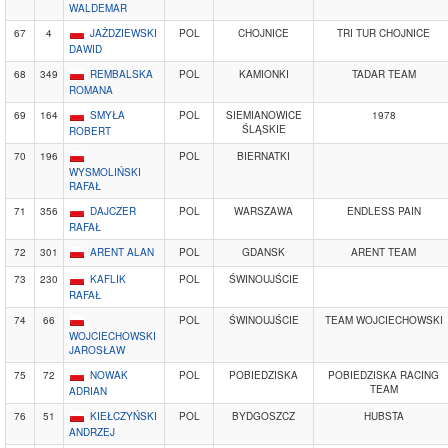
WALDEMAR
67
4
JAŻDZIEWSKI
POL
CHOJNICE
TRI TUR CHOJNICE
DAWID
68
349
REMBALSKA
POL
KAMIONKI
TADAR TEAM
ROMANA
69
164
SMYŁA
POL
SIEMIANOWICE
1978
ŚLĄSKIE
ROBERT
70
196
POL
BIERNATKI
WYSMOLIŃSKI
RAFAŁ
71
356
DAJCZER
POL
WARSZAWA
ENDLESS PAIN
RAFAŁ
72
301
ARENT ALAN
POL
GDANSK
ARENT TEAM
73
230
KAFLIK
POL
ŚWINOUJŚCIE
RAFAŁ
74
66
POL
ŚWINOUJŚCIE
TEAM WOJCIECHOWSKI
WOJCIECHOWSKI
JAROSŁAW
75
72
NOWAK
POL
POBIEDZISKA
POBIEDZISKA RACING
TEAM
ADRIAN
76
51
KIEŁCZYŃSKI
POL
BYDGOSZCZ
HUBSTA
ANDRZEJ