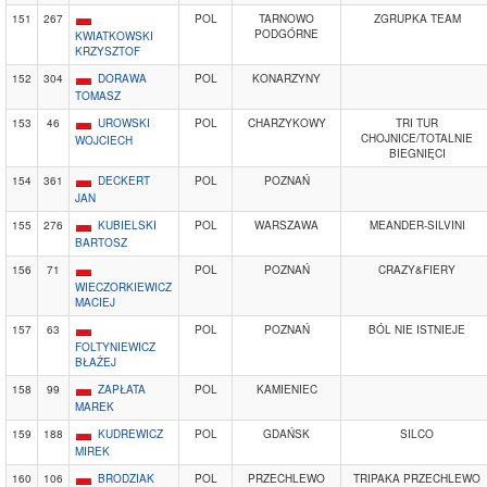
151
267
POL
TARNOWO
ZGRUPKA TEAM
PODGÓRNE
KWIATKOWSKI
KRZYSZTOF
152
304
DORAWA
POL
KONARZYNY
TOMASZ
153
46
UROWSKI
POL
CHARZYKOWY
TRI TUR
CHOJNICE/TOTALNIE
WOJCIECH
BIEGNIĘCI
154
361
DECKERT
POL
POZNAŃ
JAN
155
276
KUBIELSKI
POL
WARSZAWA
MEANDER-SILVINI
BARTOSZ
156
71
POL
POZNAŃ
CRAZY&FIERY
WIECZORKIEWICZ
MACIEJ
157
63
POL
POZNAŃ
BÓL NIE ISTNIEJE
FOLTYNIEWICZ
BŁAŻEJ
158
99
ZAPŁATA
POL
KAMIENIEC
MAREK
159
188
KUDREWICZ
POL
GDAŃSK
SILCO
MIREK
160
106
BRODZIAK
POL
PRZECHLEWO
TRIPAKA PRZECHLEWO