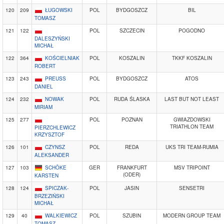
120
209
ŁUGOWSKI
POL
BYDGOSZCZ
BIL
TOMASZ
121
122
POL
SZCZECIN
POGODNO
DALESZYŃSKI
MICHAŁ
122
364
KOŚCIELNIAK
POL
KOSZALIN
TKKF KOSZALIN
ROBERT
123
243
PREUSS
POL
BYDGOSZCZ
ATOS
DANIEL
124
232
NOWAK
POL
RUDA ŚLASKA
LAST BUT NOT LEAST
MIRIAM
125
277
POL
POZNAN
GWIAZDOWSKI
TRIATHLON TEAM
PIERZCHLEWICZ
KRZYSZTOF
126
101
CZYNSZ
POL
REDA
UKS TRI TEAM-RUMIA
ALEKSANDER
127
103
SCHÖKE
GER
FRANKFURT
MSV TRIPOINT
(ODER)
KARSTEN
128
124
SPICZAK-
POL
JASIN
SENSETRI
BRZEZIŃSKI
MICHAŁ
129
40
WALKIEWICZ
POL
SZUBIN
MODERN GROUP TEAM
TOMASZ