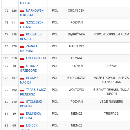
MICHAŁ
172
326
MARKOWSKI
POL
CHOJNICZKI
MIKOŁAJ
173
111
SZCZESZEK
POL
POZNAŃ
ŁUKASZ
174
138
POCZĄTEK
POL
DĄBRÓWKA
POWER DOPPLER TEAM
BŁAŻEJ
175
176
ZADALA
POL
MASZEWO
MATEUSZ
176
318
FOLTYN IGOR
POL
GDYNIA
177
10
STRUZIK
POL
POZNAŃ
JEŻYCE
GRZEGORZ
178
107
SŁOMKA
POL
BYDGOSZCZ
MOŻE I POWOLI, ALE ZA
TO BYLE JAK
MACIEJ
179
192
TARASIEWICZ
POL
WÓJTOWO
BIERNAT REHABILITACJA
I SPORT
IRENEUSZ
180
340
STOLINSKI
POL
POZNAN
VEGE RUNNERS
DOMINIK
181
39
DULIŃSKA
POL
NIEMCZ
TRISPACE
DOROTA
182
65
LISIECKI
POL
NIEMCZ