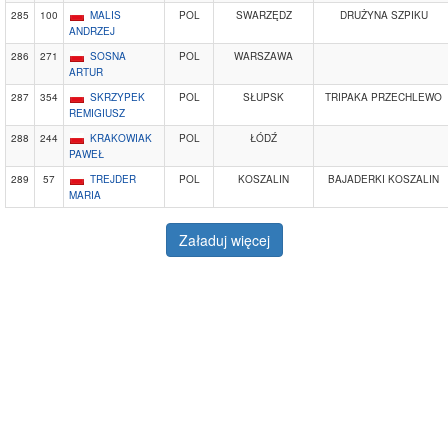
285
100
MALIS
POL
SWARZĘDZ
DRUŻYNA SZPIKU
ANDRZEJ
286
271
SOSNA
POL
WARSZAWA
ARTUR
287
354
SKRZYPEK
POL
SŁUPSK
TRIPAKA PRZECHLEWO
REMIGIUSZ
288
244
KRAKOWIAK
POL
ŁÓDŹ
PAWEŁ
289
57
TREJDER
POL
KOSZALIN
BAJADERKI KOSZALIN
MARIA
Załaduj więcej