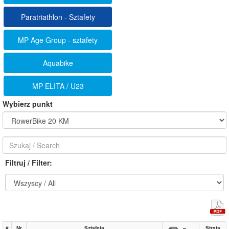
Paratriathlon - Sztafety
MP Age Group - sztafety
Aquabike
MP ELITA / U23
Wybierz punkt
Filtruj / Filter:
#
Nr
Sztafeta
Strata