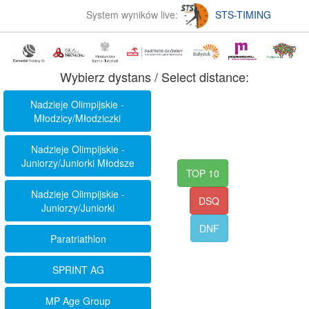
System wyników live:
STS-TIMING
Wybierz dystans / Select distance:
Nadzieje Olimpijskie -
Młodzicy/Młodziczki
Nadzieje Olimpijskie -
Juniorzy/Juniorki Młodsze
TOP 10
Nadzieje Olimpijskie -
DSQ
Juniorzy/Juniorki
DNF
Paratriathlon
SPRINT AG
MP Age Group