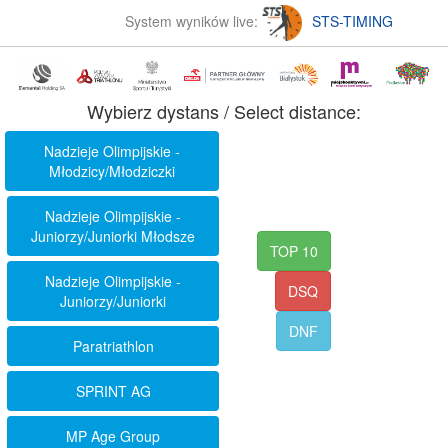
System wyników live:
STS-TIMING
Wybierz dystans / Select distance:
Nadzieje Olimpijskie -
Młodzicy/Młodziczki
Nadzieje Olimpijskie -
Juniorzy/Juniorki Młodsze
TOP 10
Nadzieje Olimpijskie -
DSQ
Juniorzy/Juniorki
DNF
Paratriathlon
SPRINT AG
MP Age Group