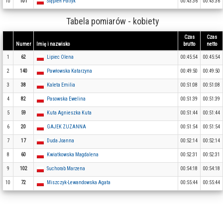
10
101
Stępień Patryk
00:43:36
00:43:36
Tabela pomiarów - kobiety
Czas
Czas
Numer
Imię i nazwisko
brutto
netto
1
62
Lipiec Olena
00:45:54
00:45:54
2
140
Pawłowska Katarzyna
00:49:50
00:49:50
3
38
Kaleta Emilia
00:51:08
00:51:08
4
82
Pasowska Ewelina
00:51:39
00:51:39
5
59
Kuta Agnieszka Kuta
00:51:44
00:51:44
6
20
GAJEK ZUZANNA
00:51:54
00:51:54
7
17
Duda Joanna
00:52:14
00:52:14
8
60
Kwiatkowska Magdalena
00:52:31
00:52:31
9
102
Suchorab Marzena
00:54:18
00:54:18
10
72
Miszczyk-Lewandowska Agata
00:55:44
00:55:44