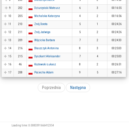
9
202
Dziurzyński Mateusz
6
3
00:16:55
10
205
Michalska Katarzyna
4
2
00:16:56
11
210
Znój Dorota
5
1
00:24:26
12
211
Znój Jadwiga
5
2
00:24:26
13
209
Wójcicka Barbara
7
2
00:24:33
14
216
Błaszczyk Antonina
8
3
00:25:03
15
215
Dyszkant Aleksander
7
4
00:25:03
16
46
Kozłowski Łukasz
8
2
00:26:51
17
208
Pociecha Adam
9
5
00:27:16
Poprzednia
Następna
Loading time: 0.0083391666412354