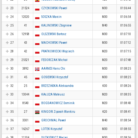
23
21524
CZYŻKOWSKI Paweł
M30
01:06:44
24
12020
SOSZKA Marcin
M30
01:06:54
25
41
KALINOWSKI Zbigniew
M40
01:06:55
26
12958
OLSZEWSKI Bartosz
M30
01:07:10
27
43
MACHOWSKI Paweł
M30
01:07:12
28
42
PRATKOWIECKI Wojciech
M20
01:07:15
29
25521
FEDORCZAK Michał
M20
01:07:48
30
3892
AARNES Hans Chr.
M30
01:08:25
31
45
GOSIEWSKI Krzysztof
M30
01:08:25
32
25
BRZEZIŃSKA Aleksandra
K30
01:08:26
33
13044
KAŁUŻA Mateusz
M20
01:08:35
34
8540
BOGDANOWICZ Dominik
M20
01:08:40
35
27
KINGORI Ziporah Wankiru
K20
01:08:41
36
3301
GROCHMAL Paweł
M40
01:08:54
37
16267
LOTEK Krzysztof
M30
01:08:55
38
11104
DUTKIEWICZ Maciej
M30
01:08:56