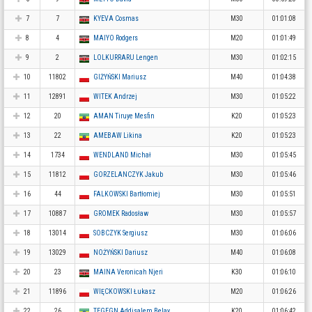
7
7
KYEVA Cosmas
M30
01:01:08
8
4
MAIYO Rodgers
M20
01:01:49
9
2
LOLKURRARU Lengen
M30
01:02:15
10
11802
GIŻYŃSKI Mariusz
M40
01:04:38
11
12891
WITEK Andrzej
M30
01:05:22
12
20
AMAN Tiruye Mesfin
K20
01:05:23
13
22
AMEBAW Likina
K20
01:05:23
14
1734
WENDLAND Michał
M30
01:05:45
15
11812
GORZELANCZYK Jakub
M30
01:05:46
16
44
FALKOWSKI Bartłomiej
M30
01:05:51
17
10887
GROMEK Radosław
M30
01:05:57
18
13014
SOBCZYK Sergiusz
M30
01:06:06
19
13029
NOŻYŃSKI Dariusz
M40
01:06:08
20
23
MAINA Veronicah Njeri
K30
01:06:10
21
11896
WIĘCKOWSKI Łukasz
M20
01:06:26
22
26
TEGEGN Addisalem Belay
K20
01:06:42