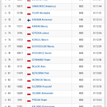
71
10071
GRABOWIEC Arkadiusz
M20
01:11:44
72
12758
YOUSFI Mustapha
M50
01:11:51
73
28
KIEKARA Annemari
K40
01:12:15
74
11211
KARDAS Maciej
M30
01:12:32
75
3196
SZYSZKA Łukasz
M30
01:12:36
76
11013
KORGUL Marcin
M30
01:12:39
77
10603
SUCHODOLSKI Maciej
M30
01:12:39
78
10817
SYCHOWICZ Daniel
M40
01:12:39
79
10117
SZYMAŃSKI Paweł
M30
01:12:50
80
3113
MLĄCKI Alan
M30
01:12:51
81
11419
BĘTKOWSKI Piotr
M30
01:13:03
82
1134
SKÓRNICKI Maciej
M20
01:13:12
83
16502
SULEWSKI Krzysztof
M30
01:13:18
84
16200
CELIŃSKI Aleksander
M30
01:13:20
85
1041
PYRZAK Paweł
M30
01:13:24
86
12501
KALIŃSKI Przemysław
M40
01:13:25