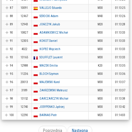
87
10091
VALLEJO Eduardo
M30
01:13:25
88
12467
SEROCKI Adam
M40
01:13:26
89
12943
JOŃCZYK Jakub
M20
01:13:28
90
10827
ADAMKIEWICZ Michał
M30
01:13:33
91
12305
KOKOT Daniel
M30
01:13:33
92
4022
KOPEĆ Wojciech
M30
01:13:33
93
13165
SOUFFLET Laurent
M30
01:13:33
94
12988
MAZEK Emilia
K20
01:13:35
95
11236
BLOCH Szymon
M30
01:13:36
96
20013
MAJEWSKI Karol
M30
01:13:37
97
3189
ZAKRZEWSKI Mateusz
M30
01:13:37
98
13152
GARCZARCZYK Michał
M30
01:13:38
99
12740
JOSYPENKO Jędrzej
M30
01:13:42
100
12290
BARNAŚ Piotr
M20
01:14:03
Poprzednia
Następna