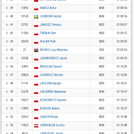
39
11892
KARCZ Artur
M40
01:08:56
40
13145
UHRBOM Fredrik
M40
01:08:56
41
12701
JANUSZ Tomasz
M20
01:09:07
42
11506
TRESKA Piotr
M30
01:09:12
43
10045
KUŁAK Piotr
M30
01:09:20
44
21
MURIGI Lucy Wambui
K30
01:09:36
45
12050
JĘDRASIEWICZ Jacek
M30
01:09:55
46
2494
MIKIELSKI Daniel
M30
01:10:29
47
10826
ILKIEWICZ Michał
M30
01:10:30
48
11141
ŁAGUNA Kacper
M30
01:10:31
49
12673
GAJEWSKI Radosław
M40
01:10:47
50
13027
KONCEWICZ Szymon
M20
01:10:47
51
11899
KUBICKI Adam
M30
01:10:47
52
12067
GĄSIOR Patryk
M20
01:10:48
53
11825
GRINVALDS Guntis
M40
01:10:48
54
4016
CHRUŚCIEL Jacek
M40
01:10:49