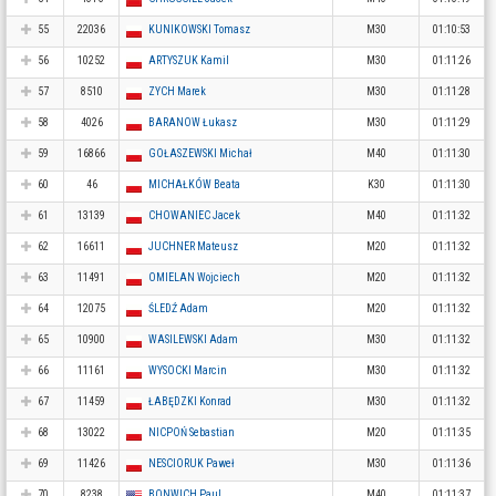
55
22036
KUNIKOWSKI Tomasz
M30
01:10:53
56
10252
ARTYSZUK Kamil
M30
01:11:26
57
8510
ZYCH Marek
M30
01:11:28
58
4026
BARANOW Łukasz
M30
01:11:29
59
16866
GOŁASZEWSKI Michał
M40
01:11:30
60
46
MICHAŁKÓW Beata
K30
01:11:30
61
13139
CHOWANIEC Jacek
M40
01:11:32
62
16611
JUCHNER Mateusz
M20
01:11:32
63
11491
OMIELAN Wojciech
M20
01:11:32
64
12075
ŚLEDŹ Adam
M20
01:11:32
65
10900
WASILEWSKI Adam
M30
01:11:32
66
11161
WYSOCKI Marcin
M30
01:11:32
67
11459
ŁABĘDZKI Konrad
M30
01:11:32
68
13022
NICPOŃ Sebastian
M20
01:11:35
69
11426
NESCIORUK Paweł
M30
01:11:36
70
8238
BONWICH Paul
M40
01:11:37