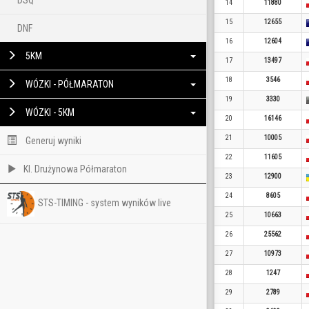
DSQ
14
11880
15
12655
DNF
16
12604
5KM
17
13497
18
3546
WÓZKI - PÓŁMARATON
19
3330
WÓZKI - 5KM
20
16146
21
10005
Generuj wyniki
22
11605
Kl. Drużynowa Półmaraton
23
12900
24
8605
STS-TIMING - system wyników live
25
10663
26
25562
27
10973
28
1247
29
2789