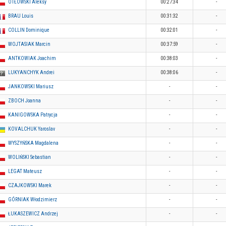
OTŁOWSKI Aleksy
00:27:34
-
BRAU Louis
00:31:32
-
COLLIN Dominique
00:32:01
-
WOJTASIAK Marcin
00:37:59
-
ANTKOWIAK Joachim
00:38:03
-
LUKYANCHYK Andrei
00:38:06
-
JANKOWSKI Mariusz
-
-
ZBOCH Joanna
-
-
KANIGOWSKA Patrycja
-
-
KOVALCHUK Yaroslav
-
-
WYSZYŃSKA Magdalena
-
-
WOLIŃSKI Sebastian
-
-
LEGAT Mateusz
-
-
CZAJKOWSKI Marek
-
-
GÓRNIAK Włodzimierz
-
-
ŁUKASZEWICZ Andrzej
-
-