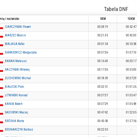
Tabela DNF
mię i nazwisko
5KM
10KM
CIARCZYŃSKI Paweł
00:28:19
00:52:47
MARZEC Marcin
00:21:35
00:42:03
MALAGA Rafał
00:31:54
00:55:58
SIARKIEWICZ Małgorzata
00:37:36
01:07:10
BARAN Mateusz
00:16:43
00:33:17
RACZYŃSKI Mikołaj
00:17:36
00:35:00
ŻUCHOWSKI Michał
00:18:59
00:37:29
BIAŁECKI Piotr
00:32:51
01:01:26
LITWIŃSKI Konrad
00:37:37
01:05:47
KANIA Robert
00:37:29
01:05:48
SADOWSKI Maciej
00:47:42
01:22:05
BRÓDKA Marta
00:43:58
01:27:56
BEDNARCZYK Bartosz
00:22:35
-