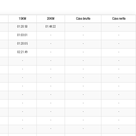
15KM
20KM
Czas brutto
Czas netto
01:20:50
01:48:22
-
-
01:03:01
-
-
-
01:20:05
-
-
-
02:21:49
-
-
-
-
-
-
-
-
-
-
-
-
-
-
-
-
-
-
-
-
-
-
-
-
-
-
-
-
-
-
-
-
-
-
-
-
-
-
-