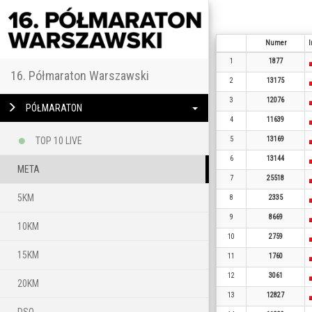
Numer
I
1
1877
16. Półmaraton Warszawski
2
13175
3
12076
PÓŁMARATON
4
11639
5
13169
TOP 10 LIVE
6
13144
META
7
25518
5KM
8
2335
9
8669
10KM
10
2759
15KM
11
1760
12
3061
20KM
13
12827