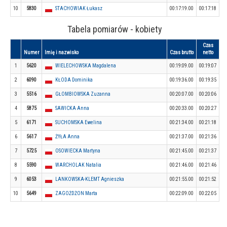
10
5830
STACHOWIAK Łukasz
00:17:19.00
00:17:18
Tabela pomiarów - kobiety
Czas
Numer
Imię i nazwisko
Czas brutto
netto
1
5620
WIELECHOWSKA Magdalena
00:19:09.00
00:19:07
2
6090
KŁODA Dominika
00:19:36.00
00:19:35
3
5516
GŁOMBIOWSKA Zuzanna
00:20:07.00
00:20:06
4
5875
SAWICKA Anna
00:20:33.00
00:20:27
5
6171
SUCHOMSKA Ewelina
00:21:34.00
00:21:18
6
5617
ŻYŁA Anna
00:21:37.00
00:21:36
7
5725
OSOWIECKA Martyna
00:21:45.00
00:21:37
8
5590
WARCHOLAK Natalia
00:21:46.00
00:21:46
9
6053
LANKOWSKA-KLEMT Agnieszka
00:21:55.00
00:21:52
10
5649
ZAGOŻDŻON Marta
00:22:09.00
00:22:05