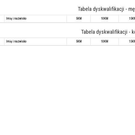
Tabela dyskwalifikacji - m
Imię i nazwisko
5KM
10KM
15K
Tabela dyskwalifikacji - 
Imię i nazwisko
5KM
10KM
15K