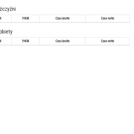
ężczyźni
M
19KM
Czas brutto
Czas netto
kobiety
M
19KM
Czas brutto
Czas netto