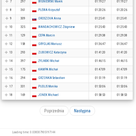
7
297
WIŚNIEWSKI Marek
01:19:27
01:19:27
8
361
PLEWA Krzysztof
01:20:26
01:20:26
9
309
OROSZOVA Anna
01:25:41
01:25:41
10
325
WANDACHOWICZ Zbigniew
01:25:43
01:25:43
11
129
CEPA Marcin
01:29:38
01:29:38
12
158
GRYGLAS Mariusz
01:36:47
01:36:47
13
293
ZUBOWICZ Katarzyna
01:41:20
01:41:20
14
397
ŻYLIŃSKI Michał
01:46:15
01:46:15
15
175
KAMPA Michał
01:47:09
01:47:09
16
294
GRZONKA Sebastian
01:51:19
01:51:19
17
331
PUDLIS Monika
01:53:06
01:53:06
18
169
JONEK Michael
01:58:53
01:58:53
Poprzednia
Następna
Loading time: 0.038307905197144