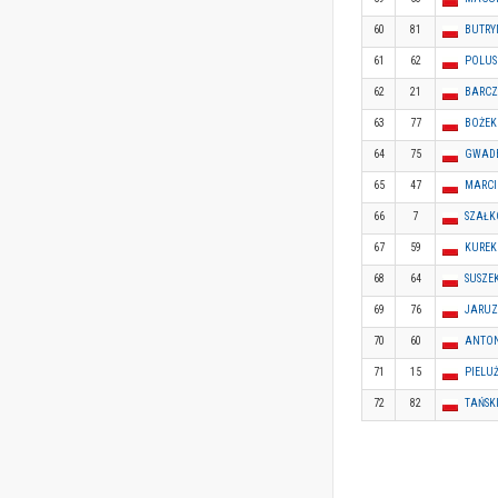
60
81
BUTRY
61
62
POLUS 
62
21
BARCZ
63
77
BOŻEK
64
75
GWADE
65
47
MARCI
66
7
SZAŁK
67
59
KUREK
68
64
SUSZE
69
76
JARUZA
70
60
ANTON
71
15
PIELUŻ
72
82
TAŃSKI