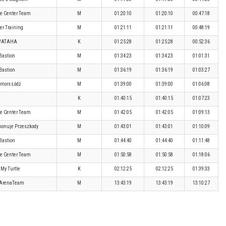
e Center Team
M
01:20:10
01:20:10
00:47:18
er Training
M
01:21:11
01:21:11
00:48:19
WATAHA
K
01:25:28
01:25:28
00:52:36
Bastion
M
01:34:23
01:34:23
01:01:31
Bastion
M
01:36:19
01:36:19
01:03:27
riors Łódź
M
01:39:00
01:39:00
01:06:08
K
01:40:15
01:40:15
01:07:23
e Center Team
M
01:42:05
01:42:05
01:09:13
konuje Przeszkody
M
01:43:01
01:43:01
01:10:09
Bastion
M
01:44:40
01:44:40
01:11:48
e Center Team
M
01:50:58
01:50:58
01:18:06
 My Turtle
K
02:12:25
02:12:25
01:39:33
ArenaTeam
M
13:43:19
13:43:19
13:10:27