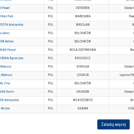
N Paweł
POL
OSTRÓWEK
Obstacl
Peter Piotr
POL
WARSZAWA
Pow
YSZYN Aleksandra
POL
WROCŁAW
 Łukasz
POL
BEŁCHATÓW
RA Adrian
POL
BEŁCHATÓW
NIAK Pascal
POL
WOLA GRZYMKOWA
War
OWSKA Agnieszka
POL
BYDGOSZCZ
 Mateusz
POL
KOBYŁKA
Obstacl
K Mateusz
POL
LEGNICA
Legnica Po
L Filip
POL
BEŁCHATÓW
IAK Kamil
POL
OKUNIEW
Obstacl
EK Aleksandra
POL
WILKOSZEWICE
Be
 Michał
POL
GDAŃSK
OCR
Załaduj więcej