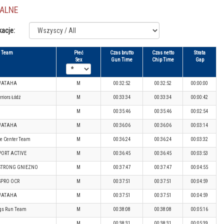
JALNE
kacje:
Team
Płeć
Czas brutto
Czas netto
Strata
Sex
Gun Time
Chip Time
Gap
WATAHA
M
00:32:52
00:32:52
00:00:00
riors Łódź
M
00:33:34
00:33:34
00:00:42
M
00:35:46
00:35:46
00:02:54
WATAHA
M
00:36:06
00:36:06
00:03:14
e Center Team
M
00:36:24
00:36:24
00:03:32
PORT ACTIVE
M
00:36:45
00:36:45
00:03:53
STRONG GNIEZNO
M
00:37:47
00:37:47
00:04:55
SPRO OCR
M
00:37:51
00:37:51
00:04:59
WATAHA
M
00:37:51
00:37:51
00:04:59
gs Run Team
M
00:38:08
00:38:08
00:05:16
M
00:38:31
00:38:31
00:05:39