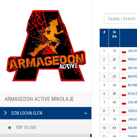
#
Nr
Bib
1
13
JACIÓ
2
20
PRYKO
3
10
KALINI
4
23
MOSTK
5
65
MŁYŃSK
6
38
KOZŁO
ARMAGEDON ACTIVE MIKOŁAJE
7
46
ZIELIŃ
8
8
CIEŚL
DZIK LOCHA ELITA
9
74
JAKUSZ
TOP 10 LIVE
10
84
KALIN
11
66
TARKA