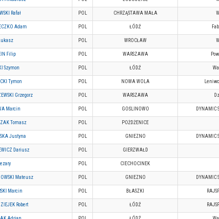
SKI Rafał
POL
CHRZĄSTAWA MAŁA
ECZKO Adam
POL
ŁÓDŹ
Fab
Łukasz
POL
WROCŁAW
IN Filip
POL
WARSZAWA
Pow
I Szymon
POL
ŁÓDŹ
War
CKI Tymon
POL
NOWA WOLA
Leniwc
EWSKI Grzegorz
POL
WARSZAWA
Dz
A Marcin
POL
GOŚLINOWO
DYNAMIC 
ZAK Tomasz
POL
POŻDŻENICE
SKA Justyna
POL
GNIEZNO
DYNAMIC 
WICZ Dariusz
POL
GIERZWAŁD
ezary
POL
CIECHOCINEK
OWSKI Mateusz
POL
GNIEZNO
DYNAMIC 
SKI Marcin
POL
BŁASZKI
RAJS
IEJEK Robert
POL
ŁÓDŹ
RAJS
AK Adrian
POL
ŁÓDŹ
War