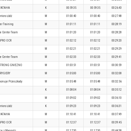
WATAHA
K
00:59:35
00:59:35
00:26:43
riors Łódź
M
01:00:40
01:00:40
00:27:48
er Training
M
01:01:11
01:01:11
00:28:19
e Center Team
M
01:01:20
01:01:20
00:28:28
SPRO OCR
M
01:02:12
01:02:12
00:29:20
M
01:02:21
01:02:21
00:29:29
e Center Team
M
01:02:33
01:02:33
00:29:41
STRONG GNIEZNO
M
01:03:51
01:03:51
00:30:59
RYGIERY
M
01:05:00
01:05:00
00:32:08
konuje Przeszkody
M
01:05:48
01:05:48
00:32:56
K
01:08:04
01:08:04
00:35:12
M
01:09:02
01:09:02
00:36:10
riors Łódź
K
01:09:23
01:09:23
00:36:31
WATAHA
M
01:10:41
01:10:41
00:37:49
SPRO OCR
M
01:12:37
01:12:37
00:39:45
ce z Magnolii
M
01:17:30
01:17:30
00:44:38