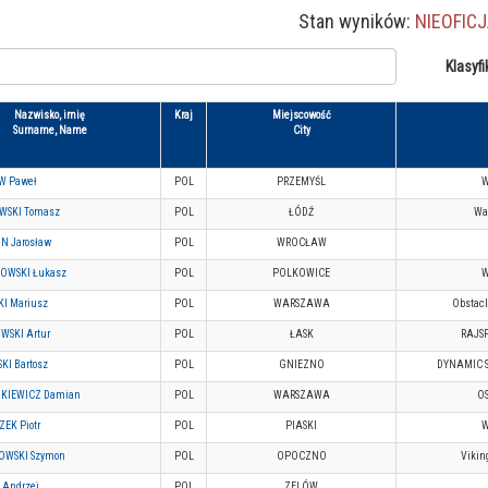
Stan wyników:
NIEOFIC
Klasyfi
Nazwisko, imię
Kraj
Miejscowość
Surname, Name
City
W Paweł
POL
PRZEMYŚL
WSKI Tomasz
POL
ŁÓDŹ
War
N Jarosław
POL
WROCŁAW
OWSKI Łukasz
POL
POLKOWICE
I Mariusz
POL
WARSZAWA
Obstacl
WSKI Artur
POL
ŁASK
RAJS
SKI Bartosz
POL
GNIEZNO
DYNAMIC 
UKIEWICZ Damian
POL
WARSZAWA
O
EK Piotr
POL
PIASKI
OWSKI Szymon
POL
OPOCZNO
Vikin
 Andrzej
POL
ZELÓW