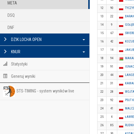
META
12
90
TYCZY
DSQ
13
22
BARAN
14
9
GOŁĘB
DNF
15
67
ŚWIER
DZIK LOCHA OPEN
16
42
KOZUB
17
14
JAKUB
KNUR
18
94
MAKAP
Statystyki
19
91
IGNAC
20
44
LANGER
Generuj wyniki
21
31
KAWAL
STS-TIMING - system wyników live
22
28
WOJTA
23
92
PSUT K
24
41
MALCZ
25
4
ŁAWRE
26
85
RUDNIC
27
50
KOTAL