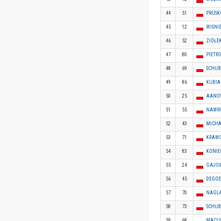
44
51
PRUSK
45
12
WIŚNIE
46
52
ZIÓŁEK
47
80
PIETRO
48
69
SCHUB
49
86
KUBIAK
50
25
AANOW
51
55
NAWRO
52
43
MICHA
53
71
KRAWC
54
83
KONIE
55
24
GAJOW
56
45
DEGOE
57
70
NAGLA
58
73
SCHUB
59
68
MACUR