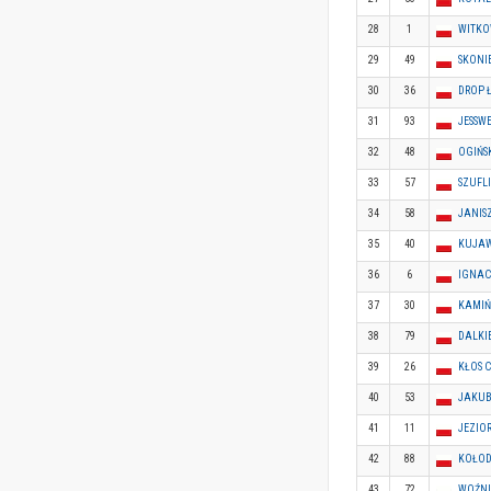
28
1
WITKOW
29
49
SKONI
30
36
DROP 
31
93
JESSWE
32
48
OGIŃSK
33
57
SZUFLI
34
58
JANISZ
35
40
KUJAW
36
6
IGNAC
37
30
KAMIŃ
38
79
DALKIE
39
26
KŁOS C
40
53
JAKUB
41
11
JEZIOR
42
88
KOŁODZ
43
72
WOŹNI