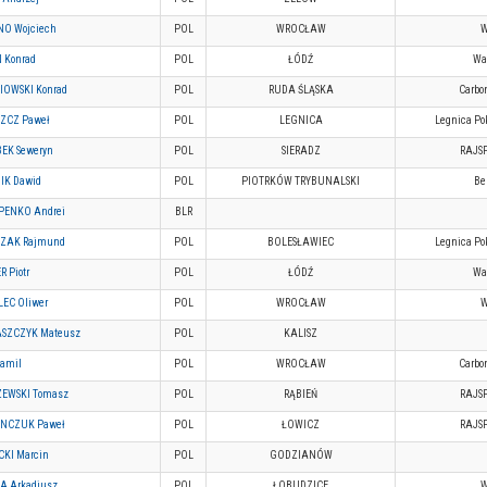
NO Wojciech
POL
WROCŁAW
 Konrad
POL
ŁÓDŹ
War
IOWSKI Konrad
POL
RUDA ŚLĄSKA
Carbon
SZCZ Paweł
POL
LEGNICA
Legnica Po
EK Seweryn
POL
SIERADZ
RAJS
IK Dawid
POL
PIOTRKÓW TRYBUNALSKI
Be
ENKO Andrei
BLR
ZAK Rajmund
POL
BOLESŁAWIEC
Legnica Po
 Piotr
POL
ŁÓDŹ
War
EC Oliwer
POL
WROCŁAW
SZCZYK Mateusz
POL
KALISZ
amil
POL
WROCŁAW
Carbon
EWSKI Tomasz
POL
RĄBIEŃ
RAJS
NCZUK Paweł
POL
ŁOWICZ
RAJS
KI Marcin
POL
GODZIANÓW
A Arkadiusz
POL
ŁOBUDZICE