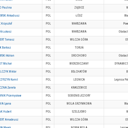
O Paulina
POL
ZIĘBICE
WSKI Arkadiusz
POL
ŁÓDŹ
War
 Krzysztof
POL
WARSZAWA
Pow
Ń Łukasz
POL
WARSZAWA
Obstacl
ERT Tomasz
POL
WILCZA GÓRA
O
 Bartosz
POL
TORUŃ
SKI Adrian
POL
DROCHOWO
Obstacl
T Michał
POL
WIERZBICZANY
DYNAMIC 
LCZYK Wiktor
POL
BEŁCHATÓW
B
ZYSZYN Kamil
POL
LEGNICA
Legnica Po
CZNA Żaneta
POL
KRASZEWICE
NIK Przemysław
POL
SOBIENIE-JEZIORY
VA Lyana
POL
WOLA GRZYMKOWA
War
K Hubert
POL
SZELEJEWO
ERT Amadeusz
POL
WILCZA GÓRA
O
A Marek
POL
NOWA WOLA
Leniw