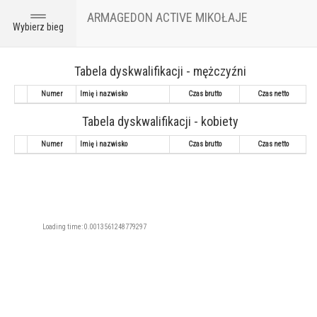
ARMAGEDON ACTIVE MIKOŁAJE
Toggle
Wybierz bieg
navigation
Tabela dyskwalifikacji - mężczyźni
Numer
Imię i nazwisko
Czas brutto
Czas netto
Tabela dyskwalifikacji - kobiety
Numer
Imię i nazwisko
Czas brutto
Czas netto
Loading time: 0.0013561248779297