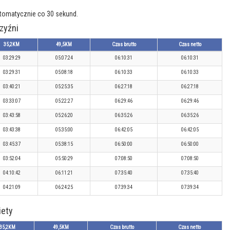
utomatycznie co 30 sekund.
zyźni
35,2KM
49,5KM
Czas brutto
Czas netto
03:29:29
05:07:24
06:10:31
06:10:31
03:29:31
05:08:18
06:10:33
06:10:33
03:40:21
05:25:35
06:27:18
06:27:18
03:33:07
05:22:27
06:29:46
06:29:46
03:43:58
05:26:20
06:35:26
06:35:26
03:43:38
05:35:00
06:42:05
06:42:05
03:45:37
05:38:15
06:50:00
06:50:00
03:52:04
05:50:29
07:08:50
07:08:50
04:10:42
06:11:21
07:35:40
07:35:40
04:21:09
06:24:25
07:39:34
07:39:34
iety
35,2KM
49,5KM
Czas brutto
Czas netto