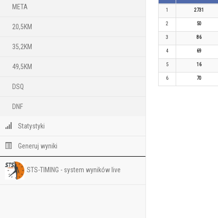
META
1
2731
2
50
20,5KM
3
86
35,2KM
4
69
5
16
49,5KM
6
70
DSQ
DNF
Statystyki
Generuj wyniki
STS-TIMING - system wyników live