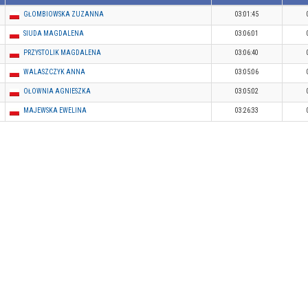
GŁOMBIOWSKA ZUZANNA
03:01:45
SIUDA MAGDALENA
03:06:01
PRZYSTOLIK MAGDALENA
03:06:40
WALASZCZYK ANNA
03:05:06
OŁOWNIA AGNIESZKA
03:05:02
MAJEWSKA EWELINA
03:26:33