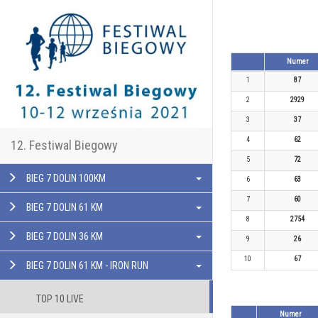
Numer
1
87
2
2929
3
37
4
62
12. Festiwal Biegowy
5
72
BIEG 7 DOLIN 100KM
6
63
7
60
BIEG 7 DOLIN 61 KM
8
2754
BIEG 7 DOLIN 36 KM
9
26
10
67
BIEG 7 DOLIN 61 KM - IRON RUN
TOP 10 LIVE
Numer