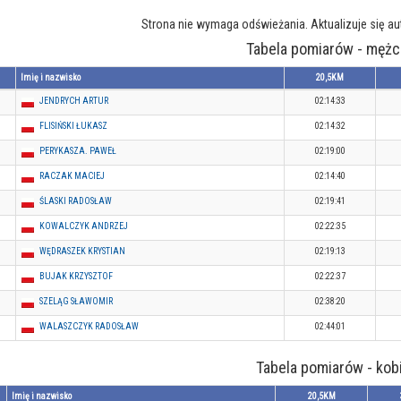
Strona nie wymaga odświeżania. Aktualizuje się a
Tabela pomiarów - mężc
Imię i nazwisko
20,5KM
JENDRYCH ARTUR
02:14:33
FLISIŃSKI ŁUKASZ
02:14:32
PERYKASZA. PAWEŁ
02:19:00
RACZAK MACIEJ
02:14:40
ŚLASKI RADOSŁAW
02:19:41
KOWALCZYK ANDRZEJ
02:22:35
WĘDRASZEK KRYSTIAN
02:19:13
BUJAK KRZYSZTOF
02:22:37
SZELĄG SŁAWOMIR
02:38:20
WALASZCZYK RADOSŁAW
02:44:01
Tabela pomiarów - kob
Imię i nazwisko
20,5KM