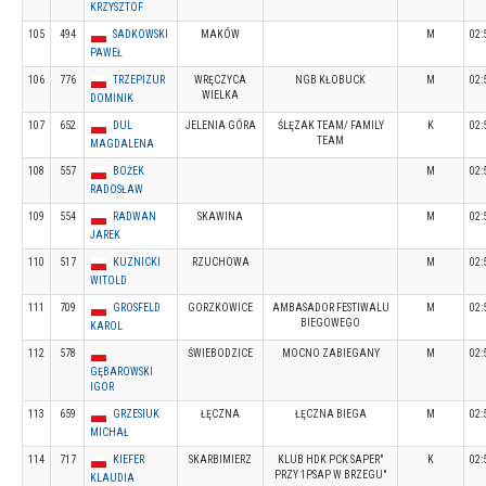
KRZYSZTOF
105
494
SADKOWSKI
MAKÓW
M
02:
PAWEŁ
106
776
TRZEPIZUR
WRĘCZYCA
NGB KŁOBUCK
M
02:
WIELKA
DOMINIK
107
652
DUL
JELENIA GÓRA
ŚLĘZAK TEAM/ FAMILY
K
02:
TEAM
MAGDALENA
108
557
BOŻEK
M
02:
RADOSŁAW
109
554
RADWAN
SKAWINA
M
02:
JAREK
110
517
KUZNICKI
RZUCHOWA
M
02:
WITOLD
111
709
GROSFELD
GORZKOWICE
AMBASADOR FESTIWALU
M
02:
BIEGOWEGO
KAROL
112
578
ŚWIEBODZICE
MOCNO ZABIEGANY
M
02:
GĘBAROWSKI
IGOR
113
659
GRZESIUK
ŁĘCZNA
ŁĘCZNA BIEGA
M
02:
MICHAŁ
114
717
KIEFER
SKARBIMIERZ
KLUB HDK PCK SAPER"
K
02:
PRZY 1PSAP W BRZEGU"
KLAUDIA