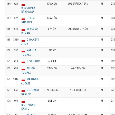
166
623
KRAKÓW
JÓZEFIŃSKA TEAM
M
03:
WOŹNICZKA
RADOSŁAW
167
572
HOŁUJ
KRAKÓW
M
03:
ANDRZEJ
168
646
MRYCZKO
DYNÓW
AKTYWNY DYNÓW
M
03:
ROMAN
169
3365
ODOLCZYK
M
03:
JERZY
170
746
KADULA
BIBICE
M
03:
TOMASZ
171
618
CZYŻ PIOTR
RZĄSKA
M
03:
172
637
TCHOŃ
TARNÓW
AA TARNÓW
M
03:
TOMASZ
173
2812
MAKOWSKI
M
03:
ŁUKASZ
174
556
GUTOWSKI
KŁOBUCK
NGB KŁOBUCK
M
03:
DARIUSZ
175
693
LUBLIN
M
03:
BRZOZOWSKI
KAMIL