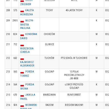
207
775
OLECH
SZCZECIN
MHTZ
M
03:
ZBIGNIEW
208
575
KALETA
TYCHY
40-LATEK TYCHY
K
03:
AGNIESZKA
209
2905
MUZYK-
K
03:
SWIETEK
PAULINA
210
824
KONDERAK
CHORZÓW
M
03:
DAWID
211
712
GLIWICE
K
03:
WIERZBICKA
IZABELA
212
662
TUCHÓW
PTG SOKÓŁ W TUCHOWIE
M
03:
KAJMOWICZ
ALEKSANDER
213
565
POREDA
GOŁDAP
15 PUŁK
M
03:
PRZECIWLOTNICZY
TOMASZ
JW.4808
214
564
POREDA
GOŁDAP
ŁOWCY PRZYGÓD
K
03:
GOŁDAP
IWONA
215
670
JASKUŁA
WARSZAWA
RUNFORREST
M
03:
PAWEŁ
216
504
MORAWSKI
RADOM
BIEGIEM RADOM!
M
03: