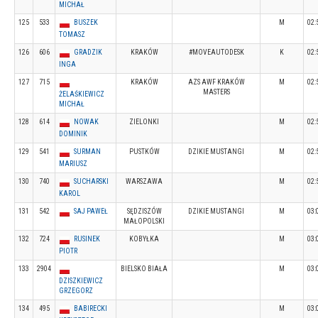
MICHAŁ
125
533
BUSZEK
M
02:
TOMASZ
126
606
GRADZIK
KRAKÓW
#MOVEAUTODESK
K
02:
INGA
127
715
KRAKÓW
AZS AWF KRAKÓW
M
02:
MASTERS
ŻELAŚKIEWICZ
MICHAŁ
128
614
NOWAK
ZIELONKI
M
02:
DOMINIK
129
541
SURMAN
PUSTKÓW
DZIKIE MUSTANGI
M
02:
MARIUSZ
130
740
SUCHARSKI
WARSZAWA
M
02:
KAROL
131
542
SAJ PAWEŁ
SĘDZISZÓW
DZIKIE MUSTANGI
M
03:
MAŁOPOLSKI
132
724
RUSINEK
KOBYŁKA
M
03:
PIOTR
133
2904
BIELSKO BIAŁA
M
03:
DZISZKIEWICZ
GRZEGORZ
134
495
BABIRECKI
M
03: