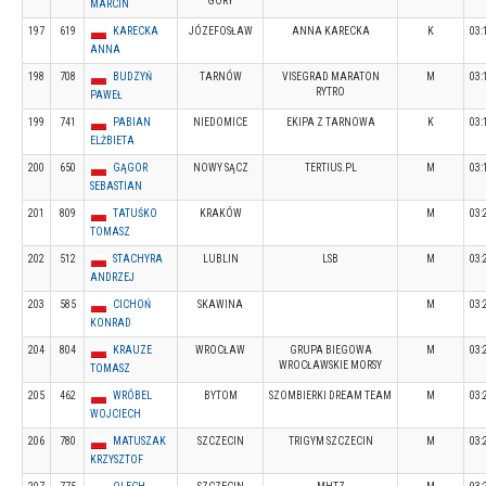
GÓRY
MARCIN
197
619
KARECKA
JÓZEFOSŁAW
ANNA KARECKA
K
03:
ANNA
198
708
BUDZYŃ
TARNÓW
VISEGRAD MARATON
M
03:
RYTRO
PAWEŁ
199
741
PABIAN
NIEDOMICE
EKIPA Z TARNOWA
K
03:
ELŻBIETA
200
650
GĄGOR
NOWY SĄCZ
TERTIUS.PL
M
03:
SEBASTIAN
201
809
TATUŚKO
KRAKÓW
M
03:
TOMASZ
202
512
STACHYRA
LUBLIN
LSB
M
03:
ANDRZEJ
203
585
CICHOŃ
SKAWINA
M
03:
KONRAD
204
804
KRAUZE
WROCŁAW
GRUPA BIEGOWA
M
03:
WROCŁAWSKIE MORSY
TOMASZ
205
462
WRÓBEL
BYTOM
SZOMBIERKI DREAM TEAM
M
03:
WOJCIECH
206
780
MATUSZAK
SZCZECIN
TRIGYM SZCZECIN
M
03:
KRZYSZTOF