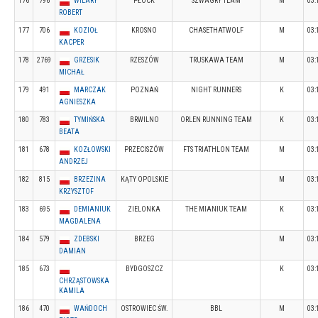
176
796
WILARY
PŁOCK
SZWAGRY TEAM
M
03:
ROBERT
177
706
KOZIOŁ
KROSNO
CHASETHATWOLF
M
03:
KACPER
178
2769
GRZESIK
RZESZÓW
TRUSKAWA TEAM
M
03:
MICHAŁ
179
491
MARCZAK
POZNAŃ
NIGHT RUNNERS
K
03:
AGNIESZKA
180
783
TYMIŃSKA
BRWILNO
ORLEN RUNNING TEAM
K
03:
BEATA
181
678
KOZŁOWSKI
PRZECISZÓW
FTS TRIATHLON TEAM
M
03:
ANDRZEJ
182
815
BRZEZINA
KĄTY OPOLSKIE
M
03:
KRZYSZTOF
183
695
DEMIANIUK
ZIELONKA
THE MIANIUK TEAM
K
03:
MAGDALENA
184
579
ZDEBSKI
BRZEG
M
03:
DAMIAN
185
673
BYDGOSZCZ
K
03:
CHRZĄSTOWSKA
KAMILA
186
470
WAŃDOCH
OSTROWIEC ŚW.
BBL
M
03: