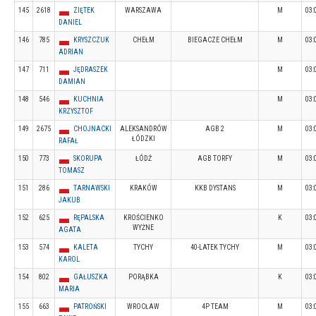
145
2618
ZIĘTEK
WARSZAWA
M
03:
DANIEL
146
785
KRYSZCZUK
CHEŁM
BIEGACZE CHEŁM
M
03:
ADRIAN
147
711
JĘDRASZEK
M
03:
DAMIAN
148
546
KUCHNIA
M
03:
KRZYSZTOF
149
2675
CHOJNACKI
ALEKSANDRÓW
AGB 2
M
03:
ŁÓDZKI
RAFAŁ
150
773
SKORUPA
ŁÓDŹ
AGB TORFY
M
03:
TOMASZ
151
286
TARNAWSKI
KRAKÓW
KKB DYSTANS
M
03:
JAKUB
152
625
RĘPALSKA
KROŚCIENKO
K
03:
WYŻNE
AGATA
153
574
KALETA
TYCHY
40-LATEK TYCHY
M
03:
KAROL
154
802
GAŁUSZKA
PORĄBKA
K
03:
MARIA
155
663
PATROŃSKI
WROCŁAW
4P TEAM
M
03: