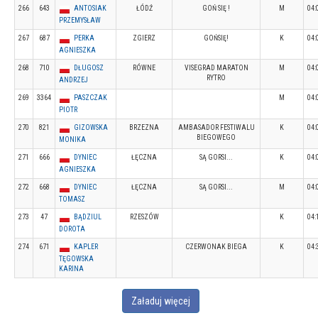
266
643
ANTOSIAK
ŁÓDŹ
GOŃ SIĘ !
M
04:
PRZEMYSŁAW
267
687
PERKA
ZGIERZ
GOŃSIĘ!
K
04:
AGNIESZKA
268
710
DŁUGOSZ
RÓWNE
VISEGRAD MARATON
M
04:
RYTRO
ANDRZEJ
269
3364
PASZCZAK
M
04:
PIOTR
270
821
GIZOWSKA
BRZEZNA
AMBASADOR FESTIWALU
K
04:
BIEGOWEGO
MONIKA
271
666
DYNIEC
ŁĘCZNA
SĄ GORSI...
K
04:
AGNIESZKA
272
668
DYNIEC
ŁĘCZNA
SĄ GORSI...
M
04:
TOMASZ
273
47
BĄDZIUL
RZESZÓW
K
04:
DOROTA
274
671
KAPLER
CZERWONAK BIEGA
K
04:
TĘGOWSKA
KARINA
Załaduj więcej