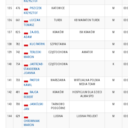
KRZYSZTOF
135
476
PISZCZEK
KATOWICE
M
03:
KRZYSZTOF
136
661
ŁUCZAK
TUREK
KB MARATON TUREK
M
03:
TOMASZ
137
825
ZAJDEL
KRAKÓW
ISK KRAKÓW
M
03:
ADAM
138
782
KUC PATRYK
SZPROTAWA
M
03:
139
742
TERLECKI
CZĘSTOCHOWA
AMATOR
M
03:
MARCIN
140
754
JASTRZAB-
CZĘSTOCHOWA
K
03:
STANDERSKA
JOANNA
141
733
PASTOR
WARSZAWA
WIRTUALNA POLSKA
M
03:
MEDIA TEAM
KAMIL
142
481
RAJCA
KRAKÓW
HOSPICJUM DLA DZIECI
M
03:
ALMA SPEI
ROBERT
143
700
JASKÓLSKI
TARNOWO
M
03:
PODGÓRNE
JAN
144
629
LUSINA
LUSINA PROJEKT
M
03:
CHROMNIAK
MARCIN