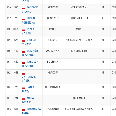
PAWEŁ
156
595
SADOWSKI
KRAKÓW
#CRAZYTEAM
M
03:
MICHAŁ
157
723
LITWIN
SOSNOWIEC
POGORIA BIEGA
K
03:
AGNIESZKA
158
3372
RYŻAK
RYTRO
RYTRO
M
03:
MARIAN
159
628
ZIOBRO
KROSNO
KROSNO MIASTO SZKŁA
M
03:
TOMASZ
160
460
OLSZAŃSKI
WARSZAWA
RUNNING FREE
M
03:
KRZYSZTOF
161
657
RAKOCZY
BOCHNIA
M
03:
KRZYSZTOF
162
641
KRAKÓW
M
03:
MALINOWSKI
MAREK
163
725
JANIK
CHORKÓWKA
M
03:
PAWEŁ
164
791
MIZIA
KIZIE-MIZIE
M
03:
RYSZARD
165
586
PACZUSZKA
PAJĘCZNO
KLUB BIEGACZA WARTA
K
03:
ANNA