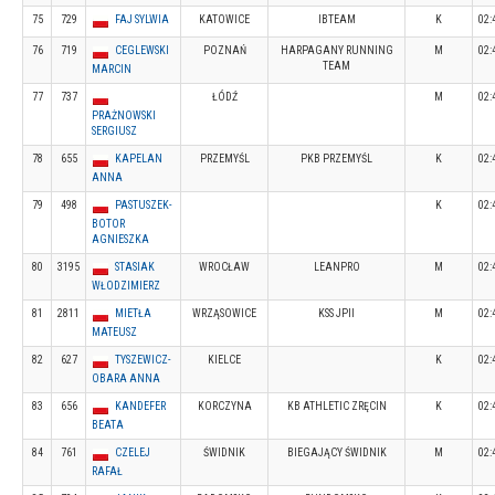
75
729
FAJ SYLWIA
KATOWICE
IBTEAM
K
02:
76
719
CEGLEWSKI
POZNAŃ
HARPAGANY RUNNING
M
02:
TEAM
MARCIN
77
737
ŁÓDŹ
M
02:
PRAŻNOWSKI
SERGIUSZ
78
655
KAPELAN
PRZEMYŚL
PKB PRZEMYŚL
K
02:
ANNA
79
498
PASTUSZEK-
K
02:
BOTOR
AGNIESZKA
80
3195
STASIAK
WROCŁAW
LEANPRO
M
02:
WŁODZIMIERZ
81
2811
MIETŁA
WRZĄSOWICE
KSS JPII
M
02:
MATEUSZ
82
627
TYSZEWICZ-
KIELCE
K
02:
OBARA ANNA
83
656
KANDEFER
KORCZYNA
KB ATHLETIC ZRĘCIN
K
02:
BEATA
84
761
CZELEJ
ŚWIDNIK
BIEGAJĄCY ŚWIDNIK
M
02:
RAFAŁ