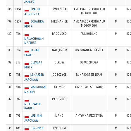
JANUSZ
35
3150
BRATEK
SMOLNICA
AMBASADOR FESTIWALU
K
02:
BIEGOWEGO
AGNIESZKA
36
3229
BODANKA
NIEZNANICE
AMBASADOR FESTIWALU
M
02:
BIEGOWEGO
PIOTR
37
786
RADOMSKO
RUNDOMSKO
M
02:
MAŁACHOWSKI
MARIUSZ
38
714
BUJAK
NAŁĘCZÓW
CISOWIANKA TEAM PL
M
02:
PAWEŁ
39
812
OLESZAK
OLKUSZ
OLKUSZBIEGA
M
02:
PIOTR
40
788
SZNAJDER
DOBCZYCE
RUNPROGRESS TEAM
M
02:
JAROSŁAW
41
805
MARKOWSKI
GLIWICE
UKS KOMETA GLIWICE
M
02:
MARCIN
42
702
RADOMSKO
M
02:
MIELCZAREK
DANIEL
43
799
LUBIŃSKI
LIPNO
AKTYWNA PSZCZYNA
M
02:
JAROSŁAW
44
694
GRZONKA
RZEPNICA
M
02: