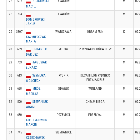
25
507
BOJKOWSKI
KRAKÓW
M
02:
MACIEJ
26
794
KRAKÓW
M
02:
DOMBROWSKI
JAKUB
27
3307
WARSZAWA
DREAM RUN
K
02:
KAŹMIERCZAK
MARTA
28
689
URBANIEC
MSTÓW
PEWNIAK/SŁOŃCA JURY
M
02:
DARIUSZ
29
753
JAGUSIAK
M
02:
ŁUKASZ
30
613
SZYMURA
RYBNIK
DECATHLON RYBNIK &
M
02:
PRZYJACIELE
WOJCIECH
31
638
MRÓZ
GDAŃSK
WINLAND
M
02:
MARIUSZ
32
570
STEPANIUK
CHEŁM BIEGA
M
02:
ADAM
33
680
PRZEMYŚL
PRZEMYŚL
M
02:
KOSTERKIEWICZ
MARCIN
34
745
SIEMIANICE
M
02:
CZERCHAWSKI