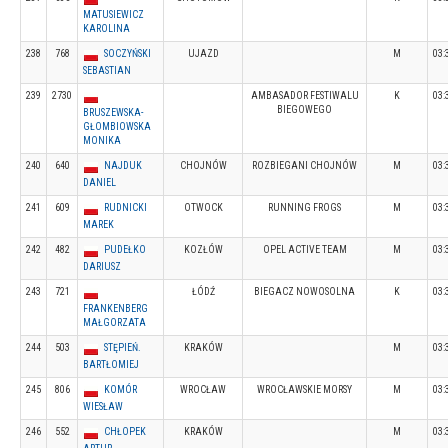
MATUSIEWICZ
KAROLINA
238
768
SOCZYŃSKI
UJAZD
M
03:
SEBASTIAN
239
2730
AMBASADOR FESTIWALU
K
03:
BIEGOWEGO
BRUSZEWSKA-
GŁOMBIOWSKA
MONIKA
240
640
NAJDUK
CHOJNÓW
ROZBIEGANI CHOJNÓW
M
03:
DANIEL
241
609
RUDNICKI
OTWOCK
RUNNING FROGS
M
03:
MAREK
242
482
PUDEŁKO
KOZŁÓW
OPEL ACTIVE TEAM
M
03:
DARIUSZ
243
721
ŁÓDŹ
BIEGACZ NOWOSOLNA
K
03:
FRANKENBERG
MAŁGORZATA
244
503
STĘPIEŃ.
KRAKÓW
M
03:
BARTŁOMIEJ
245
806
KOMÓR
WROCŁAW
WROCŁAWSKIE MORSY
M
03:
WIESŁAW
246
552
CHŁOPEK
KRAKÓW
M
03: