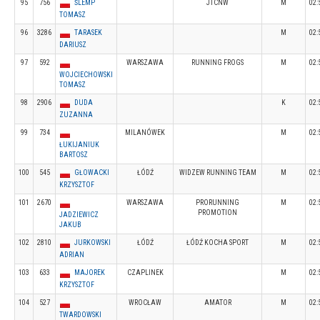
95
756
ŚLEMP
JTCNW
M
02:
TOMASZ
96
3286
TARASEK
M
02:
DARIUSZ
97
592
WARSZAWA
RUNNING FROGS
M
02:
WOJCIECHOWSKI
TOMASZ
98
2906
DUDA
K
02:
ZUZANNA
99
734
MILANÓWEK
M
02:
ŁUKIJANIUK
BARTOSZ
100
545
GŁOWACKI
ŁÓDŹ
WIDZEW RUNNING TEAM
M
02:
KRZYSZTOF
101
2670
WARSZAWA
PRORUNNING
M
02:
PROMOTION
JADZIEWICZ
JAKUB
102
2810
JURKOWSKI
ŁÓDŹ
ŁÓDŹ KOCHA SPORT
M
02:
ADRIAN
103
633
MAJOREK
CZAPLINEK
M
02:
KRZYSZTOF
104
527
WROCŁAW
AMATOR
M
02:
TWARDOWSKI