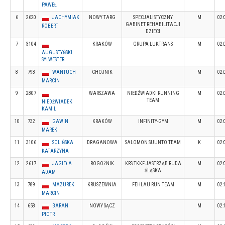
PAWEŁ
6
2620
JACHYMIAK
NOWY TARG
SPECJALISTYCZNY
M
02:
GABINET REHABILITACJI
ROBERT
DZIECI
7
3104
KRAKÓW
GRUPA LUKTRANS
M
02:
AUGUSTYŃSKI
SYLWESTER
8
798
WANTUCH
CHOJNIK
M
02:
MARCIN
9
2807
WARSZAWA
NIEDŹWIADKI RUNNING
M
02:
TEAM
NIEDŹWIADEK
KAMIL
10
732
GAWIN
KRAKÓW
INFINITY-GYM
M
02:
MAREK
11
3106
SOLIŃSKA
DRAGANOWA
SALOMON SUUNTO TEAM
K
02:
KATARZYNA
12
2617
JAGIEŁA
ROGOŹNIK
KRS TKKF JASTRZĄB RUDA
M
02:
ŚLĄSKA
ADAM
13
789
MAZUREK
KRUSZEWNIA
FEHLAU RUN TEAM
M
02:
MARCIN
14
658
BARAN
NOWY SĄCZ
M
02:
PIOTR