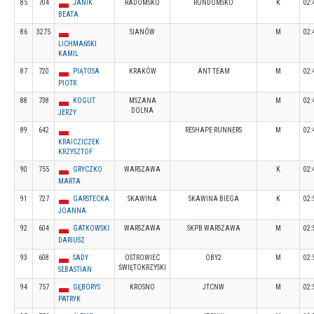
85
704
JANIK
RADOMSKO
RUNDOMSKO
K
02:
BEATA
86
3275
SIANÓW
M
02:
LICHMAŃSKI
KAMIL
87
720
PIĄTOSA
KRAKÓW
ANT TEAM
M
02:
PIOTR
88
738
KOGUT
MSZANA
M
02:
DOLNA
JERZY
89
642
RESHAPE RUNNERS
M
02:
KRAICZICZEK
KRZYSZTOF
90
755
GRYCZKO
WARSZAWA
K
02:
MARTA
91
727
GARSTECKA
SKAWINA
SKAWINA BIEGA
K
02:
JOANNA
92
604
GATKOWSKI
WARSZAWA
SKPB WARSZAWA
M
02:
DARIUSZ
93
608
SADY
OSTROWIEC
OBY2
M
02:
ŚWIĘTOKRZYSKI
SEBASTIAN
94
757
GĘBORYS
KROSNO
JTCNW
M
02:
PATRYK