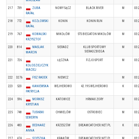
MIROSŁAW
217
739
ZUBA
NOWY SĄCZ
BLACK RIVER
M
03:
RAFAŁ
218
772
KOZŁOWSKI
KONIN
KONIN RUN
M
03:
RAFAŁ
219
767
KOWALSKI
MIKOŁÓW
STS BIEGATON MIKOŁÓW
M
03:
KRZYSZTOF
220
814
MAŚLAK
SIERADZ
KLUB SPORTOWY
M
03:
SIERADZBIEGA
MARCIN
221
726
ŁĘCZNA
FIZJO-SPORT
M
03:
KOŁODZIEJCZYK
MACIEJ
222
3276
FISZ RADEK
NIEMCZ
M
03:
223
520
KANIEWSKA
WEJHEROWO
42.195 WEJHEROWO
K
03:
PATRYCJA
224
596
MORKISZ
KATOWICE
HRMAX ŻORY
M
03:
KRYSTIAN
225
748
TUSIŃSKI
CHMIELÓW
OSTROBIEC
M
03:
SEWERYN
226
483
BEDNARZ
KRZESZÓW
DREAMCATCHER.NET.PL
K
03:
ANNA
227
474
ŚCIESZKA
KRAKÓW
DREAMCATCHER.NET.PL
M
03: