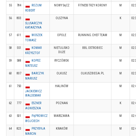
55
784
ROZUM
NOWY SĄCZ
FITNESS TRZY KORONY
M
02:
ROBERT
56
803
OLSZYNA
K
02:
ŚLUSARCZYK
KATARZYNA
57
611
WOSZEK
OPOLE
RUNNING.CHEF TEAM
M
02:
TOMASZ
58
551
KOMAR
NIETULISKO
BBL OSTROBIEC
M
02:
DUŻE
KRZYSZTOF
59
588
KOPEĆ
RYCZÓWEK
M
02:
MATEUSZ
60
807
BARCZYK
OLKUSZ
OLKUSZBIEGA.PL
M
02:
MARIUSZ
61
750
HALINÓW
M
02:
JACKIEWICZ
WALDEMAR
62
777
ESZNER
POZNAŃ
K
02:
AGNIESZKA
63
501
PĄPROWICZ
WARSZAWA
M
02:
WOJCIECH
64
823
PRZYBYŁA
KRAKÓW
M
02:
MARCIN