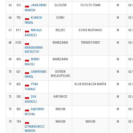
65
513
JANKOWSKI
GŁOGÓW
FU FU FU TEAM
M
02:
MARCIN
66
792
KURACH
GÓRKI
M
02:
PAWEŁ
67
817
MACIĄG
BEŁŻEC
DZIKIE MUSTANGI
M
02:
ANDRZEJ
68
3103
WARSZAWA
TRENER FOREST
M
02:
KWAŚNIEWSKI
KRZYSZTOF
69
496
MIRSKI
WARSZAWA
M
02:
MACIEJ
70
621
GAWROŃSKI
OSTRÓW
M
02:
WIELKOPOLSKI
PAWEŁ
71
602
PTAK
KLUB BIEGACZA WARTA
M
02:
TOMASZ
72
553
ŻUK
KATOWICE
M
02:
ANDRZEJ
73
502
DĘBOWSKI
RADOM
M
02:
MICHAŁ
74
744
RADOM
RADOM
M
02:
SZYMANOWICZ
MARCIN