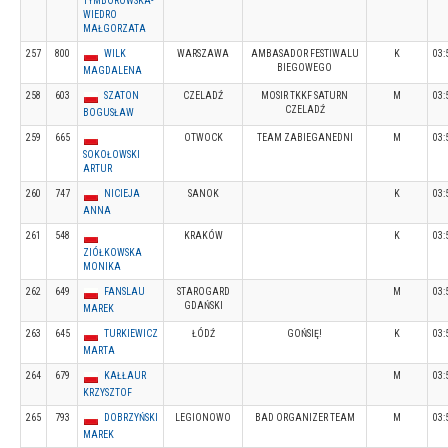
TYMBOROWSKA-
WIEDRO
MAŁGORZATA
257
800
WILK
WARSZAWA
AMBASADOR FESTIWALU
K
03:
BIEGOWEGO
MAGDALENA
258
603
SZATON
CZELADŹ
MOSIR TKKF SATURN
M
03:
CZELADŹ
BOGUSŁAW
259
665
OTWOCK
TEAM ZABIEGANEDNI
M
03:
SOKOŁOWSKI
ARTUR
260
747
NICIEJA
SANOK
K
03:
ANNA
261
548
KRAKÓW
K
03:
ZIÓŁKOWSKA
MONIKA
262
649
FANSLAU
STAROGARD
M
03:
GDAŃSKI
MAREK
263
645
TURKIEWICZ
ŁÓDŹ
GOŃSIĘ!
K
03:
MARTA
264
679
KAŁŁAUR
M
03:
KRZYSZTOF
265
793
DOBRZYŃSKI
LEGIONOWO
BAD ORGANIZER TEAM
M
03:
MAREK