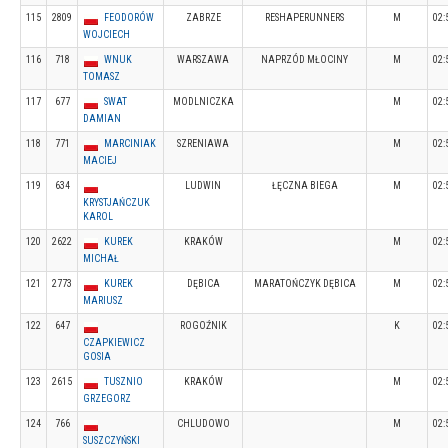
115
2809
FEODORÓW
ZABRZE
RESHAPERUNNERS
M
02:
WOJCIECH
116
718
WNUK
WARSZAWA
NAPRZÓD MŁOCINY
M
02:
TOMASZ
117
677
SWAT
MODLNICZKA
M
02:
DAMIAN
118
771
MARCINIAK
SZRENIAWA
M
02:
MACIEJ
119
634
LUDWIN
ŁĘCZNA BIEGA
M
02:
KRYSTJAŃCZUK
KAROL
120
2622
KUREK
KRAKÓW
M
02:
MICHAŁ
121
2773
KUREK
DĘBICA
MARATOŃCZYK DĘBICA
M
02:
MARIUSZ
122
647
ROGOŹNIK
K
02:
CZAPKIEWICZ
GOSIA
123
2615
TUSZNIO
KRAKÓW
M
02:
GRZEGORZ
124
766
CHLUDOWO
M
02:
SUSZCZYŃSKI