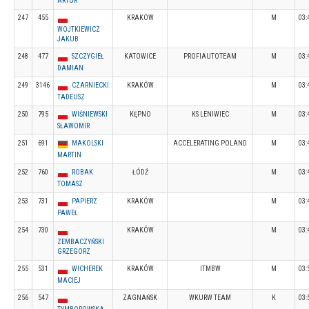
ARTUR
247
455
KRAKOW
M
03:
WOJTKIEWICZ
JAKUB
248
477
SZCZYGIEŁ
KATOWICE
PROFIAUTOTEAM
M
03:
DAMIAN
249
3146
CZARNIECKI
KRAKÓW
M
03:
TADEUSZ
250
795
WIŚNIEWSKI
KĘPNO
KS LENIWIEC
M
03:
SŁAWOMIR
251
691
MAKOLSKI
ACCELERATING POLAND
M
03:
MARTIN
252
760
ROBAK
ŁÓDŹ
M
03:
TOMASZ
253
731
PAPIERZ
KRAKÓW
M
03:
PAWEŁ
254
730
KRAKÓW
M
03:
ZEMBACZYŃSKI
GRZEGORZ
255
531
WICHEREK
KRAKÓW
ITMBW
M
03:
MACIEJ
256
547
ZAGNAŃSK
WKURW TEAM
K
03: