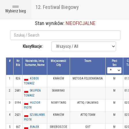
12. Festiwal Biegowy
Toggle
Wybierz bieg
navigation
Stan wyników:
NIEOFICJALNE
Klasyfikacje:
#
Nr
Nazwisko, imię
Miejscowość
Team
Płeć
C
Bib
Surname, Name
City
Sex
T
1
826
KOBOS
KRAKÓW
METODA FELDENKRAISA
M
01:
TOMASZ
2
2681
SKUPIEŃ
SKAWINKI
M
01:
TOMASZ
3
3194
HUZIOR
NOWY TARG
ATTIQ / SALMING
M
02:
PIOTR
4
2621
SZUMLIŃSKI
KRAKÓW
ATTIQ TEAM
M
02:
PIOTR
5
667
BIAŁEK
ŚWIEBODZCIE
GVT
M
02: