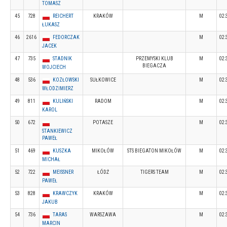
TOMASZ
45
728
REICHERT
KRAKÓW
M
02:
ŁUKASZ
46
2616
FEDORCZAK
M
02:
JACEK
47
735
STADNIK
PRZEMYSKI KLUB
M
02:
BIEGACZA
WOJCIECH
48
536
KOZŁOWSKI
SUŁKOWICE
M
02:
WŁODZIMIERZ
49
811
KULIŃSKI
RADOM
M
02:
KAROL
50
672
POTASZE
M
02:
STANKIEWICZ
PAWEŁ
51
469
KUSZKA
MIKOŁÓW
STS BIEGATON MIKOŁÓW
M
02:
MICHAŁ
52
722
MEISSNER
ŁÓDŹ
TIGERS TEAM
M
02:
PAWEŁ
53
828
KRAWCZYK
KRAKÓW
M
02:
JAKUB
54
736
TARAS
WARSZAWA
M
02:
MARCIN