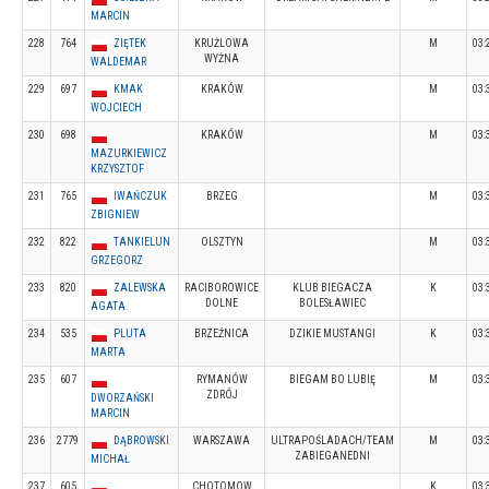
MARCIN
228
764
ZIĘTEK
KRUŻLOWA
M
03:
WYŻNA
WALDEMAR
229
697
KMAK
KRAKÓW
M
03:
WOJCIECH
230
698
KRAKÓW
M
03:
MAZURKIEWICZ
KRZYSZTOF
231
765
IWAŃCZUK
BRZEG
M
03:
ZBIGNIEW
232
822
TANKIELUN
OLSZTYN
M
03:
GRZEGORZ
233
820
ZALEWSKA
RACIBOROWICE
KLUB BIEGACZA
K
03:
DOLNE
BOLESŁAWIEC
AGATA
234
535
PLUTA
BRZEŹNICA
DZIKIE MUSTANGI
K
03:
MARTA
235
607
RYMANÓW
BIEGAM BO LUBIĘ
M
03:
ZDRÓJ
DWORZAŃSKI
MARCIN
236
2779
DĄBROWSKI
WARSZAWA
ULTRAPOŚLADACH/TEAM
M
03:
ZABIEGANEDNI
MICHAŁ
237
605
CHOTOMOW
K
03: