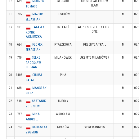
15
639
MOCZEK
GŁOGÓW
CROSS STRACEŃCÓW
M
02:
TEAM
TOMASZ
16
705
MAZUR
PUSTKÓW
M
02:
SEBASTIAN
17
801
TATAREK-
CZELADŹ
ALPIN SPORT HOKA ONE
K
02:
ONE
KONIK
AGNIESZKA
18
624
FLOREK
PTASZKOWA
PRZEHYBA TRAIL
M
02:
SEBASTIAN
19
749
SELKE
MILANÓWEK
UKS MTE MILANÓWEK
M
02:
RADOSŁAW
LUCJAN
20
3105
CIUREJ
PIŁA
M
02:
RAFAŁ
21
648
MAŃCZAK
M
02:
FILIP
22
818
SZATANIK
UJSOŁY
M
02:
ZBIGNIEW
23
787
MIKA
WROCŁAW
M
02:
ANDRZEJ
24
763
KOKOSZKA
KRAKÓW
VEGE RUNNERS
M
02:
ZYGMUNT