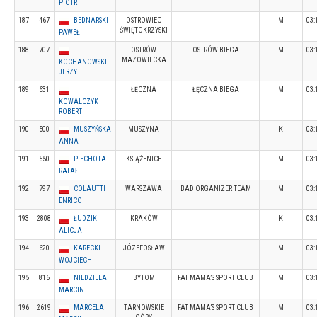
PIOTR
187
467
BEDNARSKI
OSTROWIEC
M
03:
ŚWIĘTOKRZYSKI
PAWEŁ
188
707
OSTRÓW
OSTRÓW BIEGA
M
03:
MAZOWIECKA
KOCHANOWSKI
JERZY
189
631
ŁĘCZNA
ŁĘCZNA BIEGA
M
03:
KOWALCZYK
ROBERT
190
500
MUSZYŃSKA
MUSZYNA
K
03:
ANNA
191
550
PIECHOTA
KSIĄŻENICE
M
03:
RAFAŁ
192
797
COLAUTTI
WARSZAWA
BAD ORGANIZER TEAM
M
03:
ENRICO
193
2808
ŁUDZIK
KRAKÓW
K
03:
ALICJA
194
620
KARECKI
JÓZEFOSŁAW
M
03:
WOJCIECH
195
816
NIEDZIELA
BYTOM
FAT MAMA’S SPORT CLUB
M
03:
MARCIN
196
2619
MARCELA
TARNOWSKIE
FAT MAMA’S SPORT CLUB
M
03: