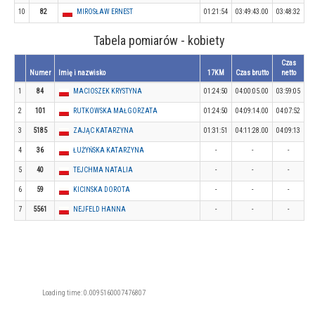
10
82
MIROSŁAW ERNEST
01:21:54
03:49:43.00
03:48:32
Tabela pomiarów - kobiety
Czas
Numer
Imię i nazwisko
17KM
Czas brutto
netto
1
84
MACIOSZEK KRYSTYNA
01:24:50
04:00:05.00
03:59:05
2
101
RUTKOWSKA MAŁGORZATA
01:24:50
04:09:14.00
04:07:52
3
5185
ZAJĄC KATARZYNA
01:31:51
04:11:28.00
04:09:13
4
36
ŁUŻYŃSKA KATARZYNA
-
-
-
5
40
TEJCHMA NATALIA
-
-
-
6
59
KICINSKA DOROTA
-
-
-
7
5561
NEJFELD HANNA
-
-
-
Loading time: 0.0095160007476807