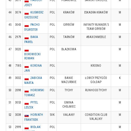
43
3077
HADUCH
POL
PISAROWCE
SANOK I OKOLICE
M
JERZY
44
3074
KUŚMIERZ
POL
KRAKÓW
ESKADRA KRAKÓW
M
GRZEGORZ
45
3043
PACHO
POL
GRYBÓW
INFINITY RUNNER\`S
M
TEAM GRYBÓW
SYLWESTER
46
2979
BAKA
POL
TARNÓW
#BAXONMEBLE
M
PAWEŁ
47
3020
POL
BŁAŻKOWA
M
BOROWIECKI
ROMAN
48
7185
KORONA
POL
KROSNO
M
JAN
49
3032
ŻABICKA
POL
BANIE
ŁOWCY PRZYGÓD
K
MAZURSKIE
GOŁDAP
MARTA
50
2098
HOROWSKI
POL
TYCHY
RUNHOGS TYCHY
M
TOMASZ
51
3053
PYTEL
POL
GMINA
M
CHEŁMIEC
LESZEK
52
3038
HORVATH
SVK
VALAIKY
CONDITION CLUB
M
VALALIKY
FRANTISEK
53
2999
WIDŁAK
POL
M