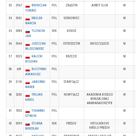
33
2967
BRONCZAK
POL
ZBĄSZYŃ
AIRBIT CLUB
M
TOMASZ
34
3061
SMOLEŃ
POL
SOSNOWIEC
M
MARCIN
35
3084
TUZINCIN
SVK
KOSICE
M
JAN
36
3064
JUSZCZAK
POL
OSTRZESZÓW
SKS SZCZĘŚCIE
M
WŁODZIMIERZ
37
3025
KALICKI
POL
BRZEZIE
M
BOGDAN
38
649
BUCZYŃSKI
POL
M
ARKADIUSZ
39
3118
JAWORSKI
POL
STARY SĄCZ
M
MAREK
40
5230
TROJAN
POL
NOWY SĄCZ
AKADEMIA BOSEGO
M
WIRUSA ORAZ
KAROL
#AMBASADORZYFB
41
7035
TOKARSKI
POL
M
SZYMON
42
3095
ŠTUBŇA
SVK
PREŠOV
VRTUĽNÍKOVE
M
KRÍDLO PREŠOV
MIROSLAV