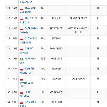
ARKADIUSZ
144
3082
SZOKALSKI
POL
M
KAZIMIERZ
145
3008
STOŁOWSKA
POL
ELBLĄG
ORANGE POLSKA
K
AURELIA
146
3045
DĄBROWSKA
POL
NOWY SĄCZ
VISEGRAD MARATON
K
RYTRO
DOROTA
147
5951
GŁÓWCZYK
POL
GRYBÓW
M
GRZEGORZ
148
3019
GARBAT
POL
SOSNOWIEC
M
ŁUKASZ
149
3086
PARANIAK
SWE
HUDDINGE
M
JAN
150
450
KAMIŃSKI
POL
KRAKÓW
M
KRZYSZTOF
151
434
POL
KRAKOW
KKB DYSTANS
M
SKOTNICZNY
PIOTR
152
2996
FICOŃ
POL
WARSZAWA
K
MONIKA
153
2998
SZYMAŃSKI
POL
POŁANIEC
M
ADAM