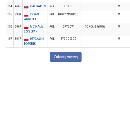
154
6766
GAL DARIUS
SVK
KOSICE
M
155
2980
CYRAN
POL
NOWY ŻMIGRÓD
M
ANDRZEJ
156
3067
MOSKAŁA
POL
GRYBÓW
SOKÓŁ GRYBÓW
M
SZCZEPAN
157
3017
DRYGALSKI
POL
BYDGOSZCZ
M
DOMINIK
Załaduj więcej