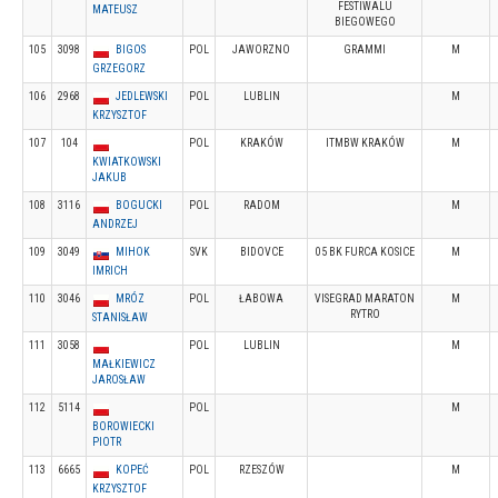
FESTIWALU
MATEUSZ
BIEGOWEGO
105
3098
BIGOS
POL
JAWORZNO
GRAMMI
M
GRZEGORZ
106
2968
JEDLEWSKI
POL
LUBLIN
M
KRZYSZTOF
107
104
POL
KRAKÓW
ITMBW KRAKÓW
M
KWIATKOWSKI
JAKUB
108
3116
BOGUCKI
POL
RADOM
M
ANDRZEJ
109
3049
MIHOK
SVK
BIDOVCE
05 BK FURCA KOSICE
M
IMRICH
110
3046
MRÓZ
POL
ŁABOWA
VISEGRAD MARATON
M
RYTRO
STANISŁAW
111
3058
POL
LUBLIN
M
MAŁKIEWICZ
JAROSŁAW
112
5114
POL
M
BOROWIECKI
PIOTR
113
6665
KOPEĆ
POL
RZESZÓW
M
KRZYSZTOF