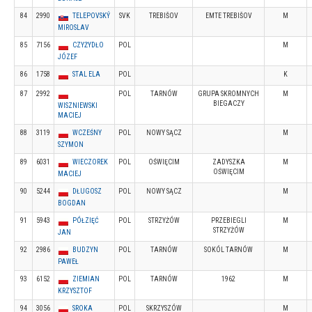
84
2990
TELEPOVSKÝ
SVK
TREBIŠOV
EMTE TREBIŠOV
M
MIROSLAV
85
7156
CZYŻYDŁO
POL
M
JÓZEF
86
1758
STAL ELA
POL
K
87
2992
POL
TARNÓW
GRUPA SKROMNYCH
M
BIEGACZY
WISZNIEWSKI
MACIEJ
88
3119
WCZEŚNY
POL
NOWY SĄCZ
M
SZYMON
89
6031
WIECZOREK
POL
OŚWIĘCIM
ZADYSZKA
M
OŚWIĘCIM
MACIEJ
90
5244
DŁUGOSZ
POL
NOWY SĄCZ
M
BOGDAN
91
5943
PÓŁZIĘĆ
POL
STRZYŻÓW
PRZEBIEGLI
M
STRZYŻÓW
JAN
92
2986
BUDZYN
POL
TARNÓW
SOKÓL TARNÓW
M
PAWEŁ
93
6152
ZIEMIAN
POL
TARNÓW
1962
M
KRZYSZTOF
94
3056
SROKA
POL
SKRZYSZÓW
M