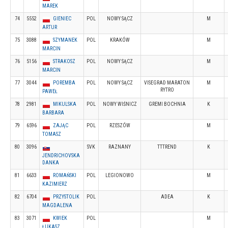
MAREK
74
5552
GIENIEC
POL
NOWY SĄCZ
M
ARTUR
75
3088
SZYMANEK
POL
KRAKÓW
M
MARCIN
76
5156
STRAKOSZ
POL
NOWY SĄCZ
M
MARCIN
77
3044
POREMBA
POL
NOWY SĄCZ
VISEGRAD MARATON
M
RYTRO
PAWEŁ
78
2981
MIKULSKA
POL
NOWY WIŚNICZ
GREMI BOCHNIA
K
BARBARA
79
6596
ZAJĄC
POL
RZESZÓW
M
TOMASZ
80
3096
SVK
RAZNANY
TTTREND
K
JENDRICHOVSKA
DANKA
81
6633
ROMAŃSKI
POL
LEGIONOWO
M
KAZIMIERZ
82
6704
PRZYSTOLIK
POL
ADEA
K
MAGDALENA
83
3071
KWIEK
POL
M
ŁUKASZ