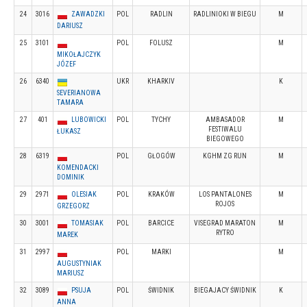
24
3016
ZAWADZKI
POL
RADLIN
RADLINIOKI W BIEGU
M
DARIUSZ
25
3101
POL
FOLUSZ
M
MIKOŁAJCZYK
JÓZEF
26
6340
UKR
KHARKIV
K
SEVERIANOWA
TAMARA
27
401
LUBOWICKI
POL
TYCHY
AMBASADOR
M
FESTIWALU
ŁUKASZ
BIEGOWEGO
28
6319
POL
GŁOGÓW
KGHM ZG RUN
M
KOMENDACKI
DOMINIK
29
2971
OLESIAK
POL
KRAKÓW
LOS PANTALONES
M
ROJOS
GRZEGORZ
30
3001
TOMASIAK
POL
BARCICE
VISEGRAD MARATON
M
RYTRO
MAREK
31
2997
POL
MARKI
M
AUGUSTYNIAK
MARIUSZ
32
3089
PSUJA
POL
ŚWIDNIK
BIEGAJACY ŚWIDNIK
K
ANNA