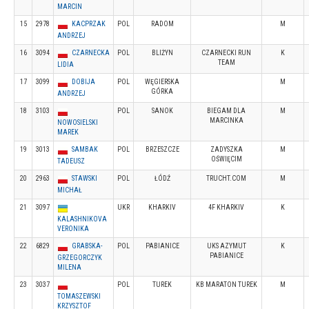
MARCIN
15
2978
KACPRZAK
POL
RADOM
M
ANDRZEJ
16
3094
CZARNECKA
POL
BLIŻYN
CZARNECKI RUN
K
TEAM
LIDIA
17
3099
DOBIJA
POL
WĘGIERSKA
M
GÓRKA
ANDRZEJ
18
3103
POL
SANOK
BIEGAM DLA
M
MARCINKA
NOWOSIELSKI
MAREK
19
3013
SAMBAK
POL
BRZESZCZE
ZADYSZKA
M
OŚWIĘCIM
TADEUSZ
20
2963
STAWSKI
POL
ŁÓDŹ
TRUCHT.COM
M
MICHAŁ
21
3097
UKR
KHARKIV
4F KHARKIV
K
KALASHNIKOVA
VERONIKA
22
6829
GRABSKA-
POL
PABIANICE
UKS AZYMUT
K
PABIANICE
GRZEGORCZYK
MILENA
23
3037
POL
TUREK
KB MARATON TUREK
M
TOMASZEWSKI
KRZYSZTOF