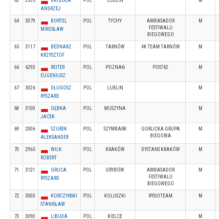
63
2935
BRYBOŁA
POL
LUBLIN
M
ANDRZEJ
64
3079
BORTEL
POL
TYCHY
AMBASADOR
M
FESTIWALU
MIROSŁAW
BIEGOWEGO
65
3117
BEDNARZ
POL
TARNÓW
4K TEAM TARNÓW
M
KRZYSZTOF
66
6293
REITER
POL
POZNAŃ
POST42
M
EUGENIUSZ
67
3026
DŁUGOSZ
POL
LUBLIN
M
RYSZARD
68
3100
GĘBKA
POL
MUSZYNA
M
JACEK
69
2006
SZUREK
POL
SZYMBARK
GORLICKA GRUPA
M
BIEGOWA
ALEKSANDER
70
2965
WILK
POL
KRAKÓW
DYSTANS KRAKÓW
M
ROBERT
71
3121
GRUCA
POL
GRYBÓW
AMBASADOR
M
FESTIWALU
RYSZARD
BIEGOWEGO
72
3003
KORCZYŃSKI
POL
KOLUSZKI
RYSIOTEAM
M
STANISŁAW
73
3090
LIBUDA
POL
KIELCE
M