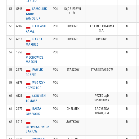
JANUSZ
54
5845
SAMOLIUK
POL
KĘDZIERZYN-
M
KOŹLE
ANDRI
SAMOLIUK
55
6602
GAJEWSKI
POL
KROSNO
ADAMED PHARMA
M
S.A.
RAFAŁ
56
6016
GAZDA
POL
KROSNO
KROSNO
M
MARIUSZ
57
1759
POL
M
PIECHOWICZ
MARCIN
58
2975
PAWLIK
POL
STASZÓW
STARIS STASZÓW
M
ROBERT
59
6178
WĘGRZYN
POL
M
KRZYSZTOF
60
6121
ŁYŻWIŃSKI
POL
PRZEGLĄD
M
SPORTOWY
TOMASZ
61
2972
BASTA
POL
CHELMEK
ZADYSZKA
M
OŚWIĘCIM
GRZEGORZ
62
3012
POL
JASTKÓW
M
CZERNIAKIEWICZ
DARIUSZ