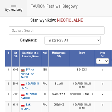
TAURON Festiwal Biegowy
Toggle
Wybierz bieg
navigation
Stan wyników:
NIEOFICJALNE
Klasyfikacje:
#
Nr
Nazwisko, imię
Kraj
Miejscowość
Team
Płeć
Bib
Surname, Name
City
Sex
1
6305
EVANA
KEN
BENEDEK
M
KIPNGETICH
TANVI
2
3093
CZARNECKI
POL
BLIŻYN
CZARNECKI RUN
M
TEAM
RAFAŁ
3
7106
NOŻYŃSKI
POL
WARSZAWA
SZYBKIEBIEGANIE.PL
M
DARIUSZ
4
6030
BĄK
POL
CHEŁMCE
CZARNECKI RUN
M
TEAM
MICHAŁ