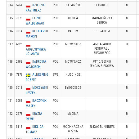
114
5764
DZIEDZIC
POL
ŁAPANÓW
LASOWO
M
KAZIMIERZ
115
3073
PUZIO
POL
DĘBICA
MARATOŃCZYK
M
DĘBICA
WALDEMAAR
116
3014
KUCHARSKI
POL
RADOM
BBL RADOM
M
MARCIN
117
6825
POL
NOWY SĄCZ
AMBASADOR
K
FESTIWALU
AUGUSTYŃSKA
BIEGOWEGO
JOLANTA
118
2988
DĄBROWA
POL
NOWY SĄCZ
PTT O/BESKID
M
SEKCJA BIEGOWA
WOJCIECH
119
7176
ALNEBRING
SWE
HUDDINGE
M
ROBERT
120
3018
MOCZYŃSKI
POL
BYDGOSZCZ
M
LESZEK
121
3083
BACZYŃSKI
POL
M
MAREK
122
2973
KRYZIA
POL
MĘCINA
M
PAWEŁ
123
3115
KIKLICA
POL
MOCHNACZKA
EL-KAG RUNNNERS
M
WYŻNA
TOMASZ