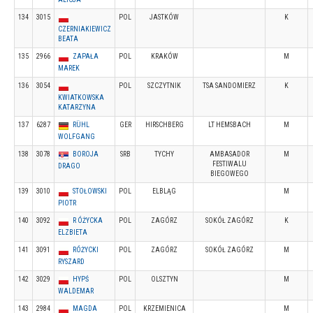
134
3015
POL
JASTKÓW
K
CZERNIAKIEWICZ
BEATA
135
2966
ZAPAŁA
POL
KRAKÓW
M
MAREK
136
3054
POL
SZCZYTNIK
TSA SANDOMIERZ
K
KWIATKOWSKA
KATARZYNA
137
6287
RÜHL
GER
HIRSCHBERG
LT HEMSBACH
M
WOLFGANG
138
3078
BOROJA
SRB
TYCHY
AMBASADOR
M
FESTIWALU
DRAGO
BIEGOWEGO
139
3010
STOŁOWSKI
POL
ELBLĄG
M
PIOTR
140
3092
R ÓŻYCKA
POL
ZAGÓRZ
SOKÓŁ ZAGÓRZ
K
ELZBIETA
141
3091
RÓŻYCKI
POL
ZAGÓRZ
SOKÓŁ ZAGÓRZ
M
RYSZARD
142
3029
HYPŚ
POL
OLSZTYN
M
WALDEMAR
143
2984
MAGDA
POL
KRZEMIENICA
M