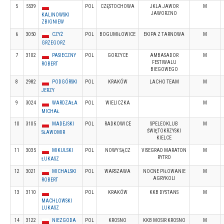
5
5539
POL
CZĘSTOCHOWA
JKLA JAWOR
M
JAWORZNO
KALINOWSKI
ZBIGNIEW
6
3050
CZYŻ
POL
BOGUMIŁOWICE
EKIPA Z TARNOWA
M
GRZEGORZ
7
3102
PASIECZNY
POL
GORZYCE
AMBASADOR
M
FESTIWALU
ROBERT
BIEGOWEGO
8
2982
PODGÓRSKI
POL
KRAKÓW
LACHO TEAM
M
JERZY
9
3024
WARDZAŁA
POL
WIELICZKA
M
MICHAŁ
10
3105
MADEJSKI
POL
RADKOWICE
SPELEOKLUB
M
ŚWIĘTOKRZYSKI
SŁAWOMIR
KIELCE
11
3035
MIKULSKI
POL
NOWY SĄCZ
VISEGRAD MARATON
M
RYTRO
ŁUKASZ
12
3021
MICHALSKI
POL
WARSZAWA
NOCNE PIŁOWANIE
M
AGRYKOLI
ROBERT
13
3110
POL
KRAKÓW
KKB DYSTANS
M
MACHLOWSKI
LUKASZ
14
3122
NIEZGODA
POL
KROSNO
KKB MOSIR KROSNO
M