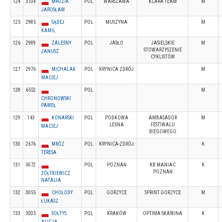
124
3104
MROZIK
POL
WARSZAWA
KLARA TEAM
M
JAROSŁAW
125
2985
SĄDEJ
POL
MUSZYNA
M
KAMIL
126
2989
ZALEŚNY
POL
JASŁO
JASIELSKIE
M
STOWARZYSZENIE
JANUSZ
CYKLISTÓW
127
2976
MICHALAK
POL
KRYNICA ZDRÓJ
M
MACIEJ
128
6552
POL
M
CHRONOWSKI
PAWEŁ
129
143
KONARSKI
POL
PODKOWA
AMBASADOR
M
LEŚNA
FESTIWALU
MACIEJ
BIEGOWEGO
130
2676
MRÓZ
POL
KRYNICA-ZDRÓJ
K
TERESA
131
3072
POL
POZNAŃ
KB MANIAC
K
POZNAŃ
ŻÓŁTKIEWICZ
NATALIA
132
3055
CHOŁODY
POL
GORZYCE
SPRINT GORZYCE
M
ŁUKASZ
133
3005
SOŁTYS
POL
KRAKÓW
OPTIMA SKAWINA
K
ALICJA