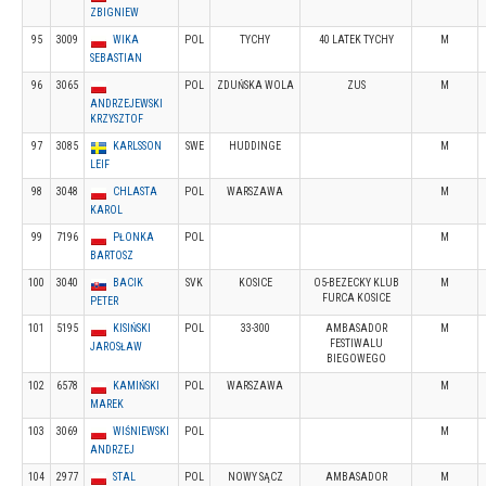
ZBIGNIEW
95
3009
WIKA
POL
TYCHY
40 LATEK TYCHY
M
SEBASTIAN
96
3065
POL
ZDUŃSKA WOLA
ZUS
M
ANDRZEJEWSKI
KRZYSZTOF
97
3085
KARLSSON
SWE
HUDDINGE
M
LEIF
98
3048
CHLASTA
POL
WARSZAWA
M
KAROL
99
7196
PŁONKA
POL
M
BARTOSZ
100
3040
BACIK
SVK
KOSICE
O5-BEZECKY KLUB
M
FURCA KOSICE
PETER
101
5195
KISIŃSKI
POL
33-300
AMBASADOR
M
FESTIWALU
JAROSŁAW
BIEGOWEGO
102
6578
KAMIŃSKI
POL
WARSZAWA
M
MAREK
103
3069
WIŚNIEWSKI
POL
M
ANDRZEJ
104
2977
STAL
POL
NOWY SĄCZ
AMBASADOR
M