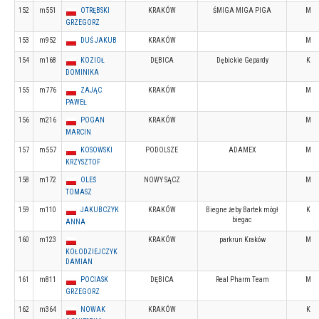
152
m551
OTRĘBSKI
KRAKÓW
ŚMIGA MIGA PIGA
M
GRZEGORZ
153
m952
DUŚ JAKUB
KRAKÓW
M
154
m168
KOZIOŁ
DĘBICA
Dębickie Gepardy
K
DOMINIKA
155
m776
ZAJĄC
KRAKÓW
M
PAWEŁ
156
m216
POGAN
KRAKÓW
M
MARCIN
157
m557
KOSOWSKI
PODOLSZE
ADAMEX
M
KRZYSZTOF
158
m172
OLEŚ
NOWY SĄCZ
M
TOMASZ
159
m110
JAKUBCZYK
KRAKÓW
Biegne żeby Bartek mógł
K
biegac
ANNA
160
m123
KRAKÓW
parkrun Kraków
M
KOŁODZIEJCZYK
DAMIAN
161
m811
POCIASK
DĘBICA
Real Pharm Team
M
GRZEGORZ
162
m364
NOWAK
KRAKÓW
K