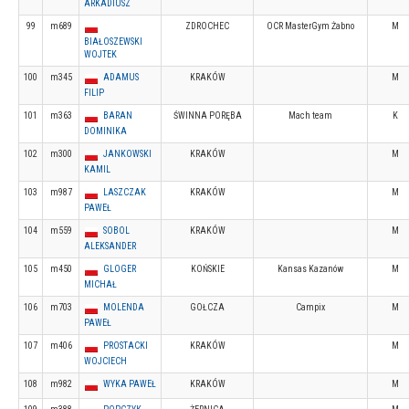
ARKADIUSZ
99
m689
ZDROCHEC
OCR MasterGym Żabno
M
BIAŁOSZEWSKI
WOJTEK
100
m345
ADAMUS
KRAKÓW
M
FILIP
101
m363
BARAN
ŚWINNA PORĘBA
Mach team
K
DOMINIKA
102
m300
JANKOWSKI
KRAKÓW
M
KAMIL
103
m987
LASZCZAK
KRAKÓW
M
PAWEŁ
104
m559
SOBOL
KRAKÓW
M
ALEKSANDER
105
m450
GLOGER
KOŃSKIE
Kansas Kazanów
M
MICHAŁ
106
m703
MOLENDA
GOŁCZA
Campix
M
PAWEŁ
107
m406
PROSTACKI
KRAKÓW
M
WOJCIECH
108
m982
WYKA PAWEŁ
KRAKÓW
M