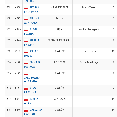
TADEUSZ
309
m378
PIETRAS
ŚLEDZIEJOWICE
Lajcik Team
K
KATARZYNA
310
m263
SZELIGA
BYTOM
K
AGNIESZKA
311
m386
SURMA
KĘTY
Kęckie Harpagany
K
BOŻENA
312
m344
KUFIETA
WODZISLAW SLASKI
K
EWELINA
313
2169
SZELĄG
KRAKÓW
Dream Team
M
PAWEŁ
314
m560
DEJNAKA
RZESZÓW
Dzikie Mustangi
K
MARIOLA
315
m162
KRAKÓW
K
JAKUBOWSKA
ADRIANNA
316
m184
MIKA
KRAKÓW
K
KAROLINA
317
m891
ROKITA
KONIUSZA
M
ADAM
318
m649
GARDZINA
KRAKÓW
M
KRYSTIAN