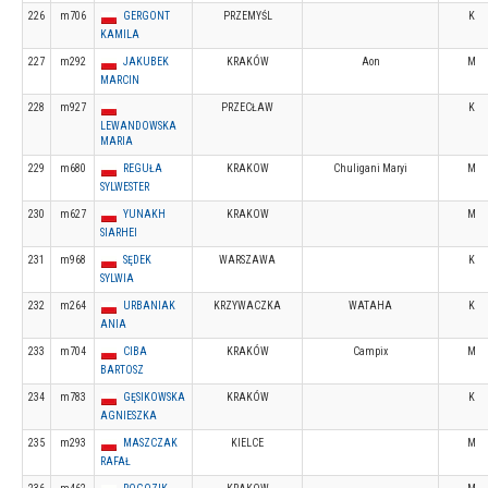
226
m706
GERGONT
PRZEMYŚL
K
KAMILA
227
m292
JAKUBEK
KRAKÓW
Aon
M
MARCIN
228
m927
PRZECŁAW
K
LEWANDOWSKA
MARIA
229
m680
REGUŁA
KRAKOW
Chuligani Maryi
M
SYLWESTER
230
m627
YUNAKH
KRAKOW
M
SIARHEI
231
m968
SĘDEK
WARSZAWA
K
SYLWIA
232
m264
URBANIAK
KRZYWACZKA
WATAHA
K
ANIA
233
m704
CIBA
KRAKÓW
Campix
M
BARTOSZ
234
m783
GĘSIKOWSKA
KRAKÓW
K
AGNIESZKA
235
m293
MASZCZAK
KIELCE
M
RAFAŁ