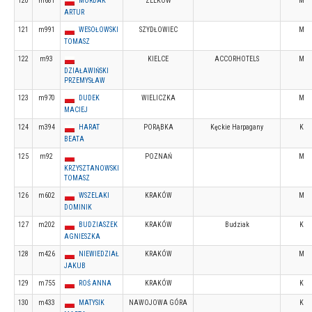
120
m681
MORDAK
ZELKÓW
M
ARTUR
121
m991
WESOŁOWSKI
SZYDŁOWIEC
M
TOMASZ
122
m93
KIELCE
ACCORHOTELS
M
DZIAŁAWIŃSKI
PRZEMYSŁAW
123
m970
DUDEK
WIELICZKA
M
MACIEJ
124
m394
HARAT
PORĄBKA
Kęckie Harpagany
K
BEATA
125
m92
POZNAŃ
M
KRZYSZTANOWSKI
TOMASZ
126
m602
WSZELAKI
KRAKÓW
M
DOMINIK
127
m202
BUDZIASZEK
KRAKÓW
Budziak
K
AGNIESZKA
128
m426
NIEWIEDZIAŁ
KRAKÓW
M
JAKUB
129
m755
ROŚ ANNA
KRAKÓW
K
130
m433
MATYSIK
NAWOJOWA GÓRA
K