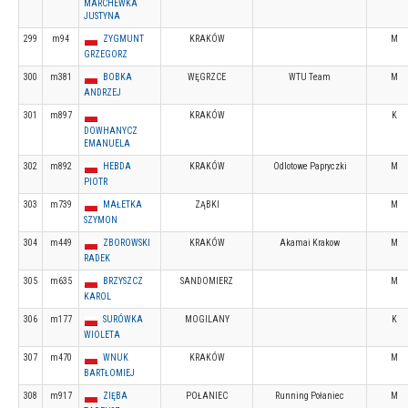
MARCHEWKA
JUSTYNA
299
m94
ZYGMUNT
KRAKÓW
M
GRZEGORZ
300
m381
BOBKA
WĘGRZCE
WTU Team
M
ANDRZEJ
301
m897
KRAKÓW
K
DOWHANYCZ
EMANUELA
302
m892
HEBDA
KRAKÓW
Odlotowe Papryczki
M
PIOTR
303
m739
MAŁETKA
ZĄBKI
M
SZYMON
304
m449
ZBOROWSKI
KRAKÓW
Akamai Krakow
M
RADEK
305
m635
BRZYSZCZ
SANDOMIERZ
M
KAROL
306
m177
SURÓWKA
MOGILANY
K
WIOLETA
307
m470
WNUK
KRAKÓW
M
BARTŁOMIEJ
308
m917
ZIĘBA
POŁANIEC
Running Połaniec
M