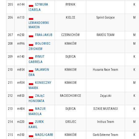
205
m144
SZYMURA
RYBNIK
K
IZABELA
206
m113
KIELCE
Sprint Gorzyce
M
LEWANDOWSKI
MARCIN
207
m250
FRAŃ JAKUB
CZERNICHÓW
RARÓG TEAM
M
208
m996
WOŁOWIEC
KRAKÓW
M
ZBIGNIEW
209
m140
RYMUT
DĘBICA
K
GABRIELA
210
m854
SALAMON
KRAKOW
Husaria Race Team
K
EWA
211
m934
KONIECZNY
KRAKOW
M
MAREK
212
m853
ZAJĄC
RACIECHOWICE
Zajączki
K
HONORATA
213
m404
MAZUR
DĘBICA
DZIKIE MUSTANGI
K
MARIOLA
214
m220
ŻUREK
GROJEC
Initius Team
M
KAMIL
215
m350
MADEJ-GARB
KRAKÓW
Garb Extreme Team
K