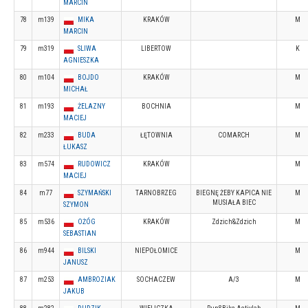
MARCIN
78
m139
MIKA
KRAKÓW
M
MARCIN
79
m319
SLIWA
LIBERTOW
K
AGNIESZKA
80
m104
BOJDO
KRAKÓW
M
MICHAŁ
81
m193
ŻELAZNY
BOCHNIA
M
MACIEJ
82
m233
BUDA
ŁĘTOWNIA
COMARCH
M
ŁUKASZ
83
m574
RUDOWICZ
KRAKÓW
M
MACIEJ
84
m77
SZYMAŃSKI
TARNOBRZEG
BIEGNĘ ŻEBY KAPICA NIE
M
MUSIAŁA BIEC
SZYMON
85
m536
OŻÓG
KRAKÓW
Zdzich&Zdzich
M
SEBASTIAN
86
m944
BILSKI
NIEPOŁOMICE
M
JANUSZ
87
m253
AMBROZIAK
SOCHACZEW
A/3
M
JAKUB