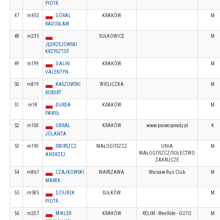
PIOTR
47
m455
GÓRAL
KRAKÓW
M
RADOSŁAW
48
m235
SUŁKOWICE
M
JĘDRZEJOWSKI
KRZYSZTOF
49
m199
GALIN
KRAKÓW
M
VALENTYN
50
m819
KASZOWSKI
WIELICZKA
M
ROBERT
51
m18
DURDA
KRAKÓW
M
PAWEŁ
52
m100
OBRAŁ
KRAKÓW
www.prawo-porady.pl
K
JOLANTA
53
m190
ŚWIRSZCZ
MAŁOGOSZCZ
UNIA
M
MAŁOGOSZCZ/SOŁECTWO
ANDRZEJ
ZAKRUCZE
54
m867
CZAJKOWSKI
WARSZAWA
Warsaw Run Club
M
MAREK
55
m585
DZIUBEK
SUŁKÓW
M
PIOTR
56
m207
MIKLER
KRAKÓW
RELIM - WeeRide - GUTO
M