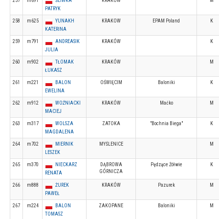
257
m691
ŚLIWKA
KRAKÓW
M
PATRYK
258
m625
YUNAKH
KRAKOW
EPAM Poland
K
KATERINA
259
m791
ANDREASIK
KRAKÓW
K
JULIA
260
m902
TŁOMAK
KRAKÓW
M
ŁUKASZ
261
m221
BALON
OŚWIĘCIM
Baloniki
K
EWELINA
262
m912
WOŹNIACKI
KRAKÓW
Maćko
M
MACIEJ
263
m317
WOLSZA
ZATOKA
"Bochnia Biega"
K
MAGDALENA
264
m702
MIERNIK
MYŚLENICE
M
LESZEK
265
m370
NIECKARZ
DĄBROWA
Pędzące Żółwie
K
GÓRNICZA
RENATA
266
m888
ŻUREK
KRAKÓW
Pazurek
M
PAWEŁ
267
m224
BALON
ZAKOPANE
Baloniki
M
TOMASZ