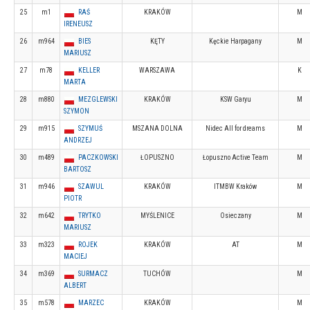
25
m1
RAŚ
KRAKÓW
M
IRENEUSZ
26
m964
BIES
KĘTY
Kęckie Harpagany
M
MARIUSZ
27
m78
KELLER
WARSZAWA
K
MARTA
28
m880
MEZGLEWSKI
KRAKÓW
KSW Garyu
M
SZYMON
29
m915
SZYMUŚ
MSZANA DOLNA
Nidec All for dreams
M
ANDRZEJ
30
m489
PACZKOWSKI
ŁOPUSZNO
Łopuszno Active Team
M
BARTOSZ
31
m946
SZAWUL
KRAKÓW
ITMBW Kraków
M
PIOTR
32
m642
TRYTKO
MYŚLENICE
Osieczany
M
MARIUSZ
33
m323
ROJEK
KRAKÓW
AT
M
MACIEJ
34
m369
SURMACZ
TUCHÓW
M
ALBERT
35
m578
MARZEC
KRAKÓW
M