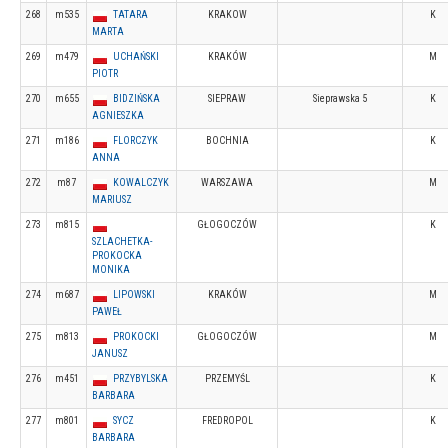
268
m535
TATARA
KRAKOW
K
MARTA
269
m479
UCHAŃSKI
KRAKÓW
M
PIOTR
270
m655
BIDZIŃSKA
SIEPRAW
Sieprawska 5
K
AGNIESZKA
271
m186
FLORCZYK
BOCHNIA
K
ANNA
272
m87
KOWALCZYK
WARSZAWA
M
MARIUSZ
273
m815
GŁOGOCZÓW
K
SZLACHETKA-
PROKOCKA
MONIKA
274
m687
LIPOWSKI
KRAKÓW
M
PAWEŁ
275
m813
PROKOCKI
GŁOGOCZÓW
M
JANUSZ
276
m451
PRZYBYLSKA
PRZEMYŚL
K
BARBARA
277
m801
SYCZ
FREDROPOL
K
BARBARA