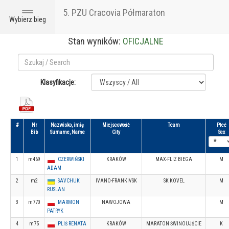
5. PZU Cracovia Półmaraton
Toggle
Wybierz bieg
navigation
Stan wyników:
OFICJALNE
Klasyfikacje:
#
Nr
Nazwisko, imię
Miejscowość
Team
Płeć
Bib
Surname, Name
City
Sex
1
m469
CZERWIŃSKI
KRAKÓW
MAX-FLIZ BIEGA
M
ADAM
2
m2
SAVCHUK
IVANO-FRANKIVSK
SK KOVEL
M
RUSLAN
3
m770
MARMON
NAWOJOWA
M
PATRYK
4
m75
PLIŚ RENATA
KRAKÓW
MARATON ŚWINOUJŚCIE
K