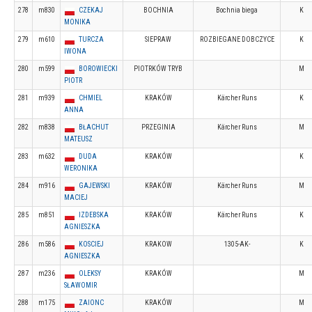
278
m830
CZEKAJ
BOCHNIA
Bochnia biega
K
MONIKA
279
m610
TURCZA
SIEPRAW
ROZBIEGANE DOBCZYCE
K
IWONA
280
m599
BOROWIECKI
PIOTRKÓW TRYB
M
PIOTR
281
m939
CHMIEL
KRAKÓW
Kärcher Runs
K
ANNA
282
m838
BŁACHUT
PRZEGINIA
Kärcher Runs
M
MATEUSZ
283
m632
DUDA
KRAKÓW
K
WERONIKA
284
m916
GAJEWSKI
KRAKÓW
Kärcher Runs
M
MACIEJ
285
m851
IZDEBSKA
KRAKÓW
Kärcher Runs
K
AGNIESZKA
286
m586
KOSCIEJ
KRAKOW
1305-AK-
K
AGNIESZKA
287
m236
OLEKSY
KRAKÓW
M
SŁAWOMIR
288
m175
ZAIONC
KRAKÓW
M