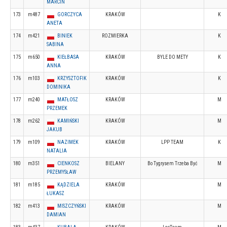
MARCIN
173
m487
GORCZYCA
KRAKÓW
K
ANETA
174
m421
BINIEK
ROZMIERKA
K
SABINA
175
m650
KIEŁBASA
KRAKÓW
BYLE DO METY
K
ANNA
176
m103
KRZYSZTOFIK
KRAKÓW
K
DOMINIKA
177
m240
MATŁOSZ
KRAKÓW
M
PRZEMEK
178
m262
KAMIŃSKI
KRAKÓW
M
JAKUB
179
m109
NAZIMEK
KRAKÓW
LPP TEAM
K
NATALIA
180
m351
CIENKOSZ
BIELANY
Bo Tygrysem Trzeba Być
M
PRZEMYSŁAW
181
m185
KĄDZIELA
KRAKÓW
M
ŁUKASZ
182
m413
MISZCZYŃSKI
KRAKÓW
M
DAMIAN