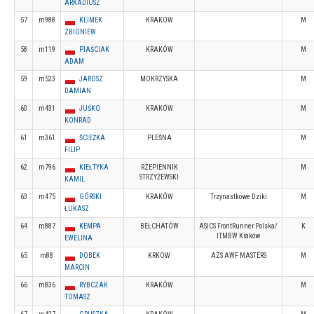
ARKADIUSZ
57
m988
KLIMEK
KRAKOW
M
ZBIGNIEW
58
m119
PIAŚCIAK
KRAKÓW
M
ADAM
59
m523
JAROSZ
MOKRZYSKA
M
DAMIAN
60
m431
JUŚKO
KRAKÓW
M
KONRAD
61
m361
ŚCIEŻKA
PLEŚNA
M
FILIP
62
m796
KIEŁTYKA
RZEPIENNIK
M
STRZYŻEWSKI
KAMIL
63
m475
GÓRSKI
KRAKÓW
Trzynastkowe Dziki
M
ŁUKASZ
64
m887
KEMPA
BEŁCHATÓW
ASICS FrontRunner Polska/
K
ITMBW Kraków
EWELINA
65
m88
DOBEK
KRKOW
AZS AWF MASTERS
M
MARCIN
66
m836
RYBCZAK
KRAKÓW
M
TOMASZ