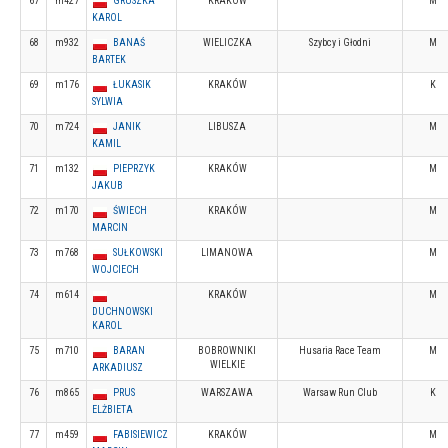
67
m427
GRUSZKA
KRAKÓW
M
KAROL
68
m932
BANAŚ
WIELICZKA
Szybcy i Głodni
M
BARTEK
69
m176
ŁUKASIK
KRAKÓW
K
SYLWIA
70
m724
JANIK
LIBUSZA
M
KAMIL
71
m132
PIEPRZYK
KRAKÓW
M
JAKUB
72
m170
ŚWIECH
KRAKÓW
M
MARCIN
73
m768
SUŁKOWSKI
LIMANOWA
M
WOJCIECH
74
m614
KRAKÓW
M
DUCHNOWSKI
KAROL
75
m710
BARAN
BOBROWNIKI
Husaria Race Team
M
WIELKIE
ARKADIUSZ
76
m865
PRUS
WARSZAWA
Warsaw Run Club
K
ELŻBIETA
77
m459
FABISIEWICZ
KRAKÓW
M