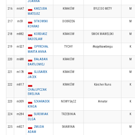
JOANNA
216
m647
KASZUBA
KRAKÓW
BYLE DO METY
M
MATEUSZ
217
m59
SITKOWSKI
DOBRZEŃ
M
KONRAD
218
m882
KORDIASZ
KRAKOW
SMOK WAWELSKI
M
RADOSLAW
219
m527
OPYRCHAŁ
TYCHY
#kopytkawbiegu
K
MARTA ANNA
220
m688
BAŁABAN
KRAKÓW
M
BARTŁOMIEJ
221
m178
ŚLUSAREK
KRAKÓW
M
JACEK
222
m817
KRAKÓW
Kärcher Runs
K
CHAŁUPCZAK
EWELINA
223
m309
SZKARADEK
NOWY SĄCZ
Amator
K
KINGA
224
m284
SUROWIAK
TRZEBINIA
K
OLGA
225
m827
ŻMUDA
SKAWINA
M
ADAM