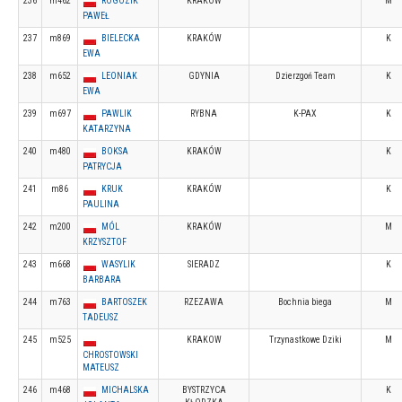
236
m462
ROGOZIK
KRAKOW
M
PAWEŁ
237
m869
BIELECKA
KRAKÓW
K
EWA
238
m652
LEONIAK
GDYNIA
Dzierzgoń Team
K
EWA
239
m697
PAWLIK
RYBNA
K-PAX
K
KATARZYNA
240
m480
BOKSA
KRAKÓW
K
PATRYCJA
241
m86
KRUK
KRAKÓW
K
PAULINA
242
m200
MÓL
KRAKÓW
M
KRZYSZTOF
243
m668
WASYLIK
SIERADZ
K
BARBARA
244
m763
BARTOSZEK
RZEZAWA
Bochnia biega
M
TADEUSZ
245
m525
KRAKOW
Trzynastkowe Dziki
M
CHROSTOWSKI
MATEUSZ
246
m468
MICHALSKA
BYSTRZYCA
K