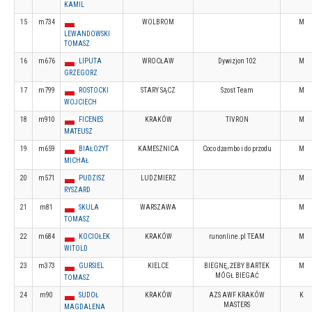
KAMIL
15
m734
WOLBROM
M
LEWANDOWSKI
TOMASZ
16
m676
LIPUTA
WROCŁAW
Dywizjon 102
M
GRZEGORZ
17
m799
ROSTOCKI
STARY SĄCZ
Szost Team
M
WOJCIECH
18
m910
FICENES
KRAKÓW
TIVRON
M
MATEUSZ
19
m659
BIAŁOŻYT
KAMESZNICA
Coco dżambo i do przodu
M
MICHAŁ
20
m571
PUDZISZ
LUDZMIERZ
M
RYSZARD
21
m81
SKULA
WARSZAWA
M
TOMASZ
22
m684
KOCIOŁEK
KRAKÓW
runonline.pl TEAM
M
WITOLD
23
m373
GURSIEL
KIELCE
BIEGNĘ, ŻEBY BARTEK
M
MÓGŁ BIEGAĆ
TOMASZ
24
m90
SUDOŁ
KRAKÓW
AZS AWF KRAKÓW
K
MASTERS
MAGDALENA