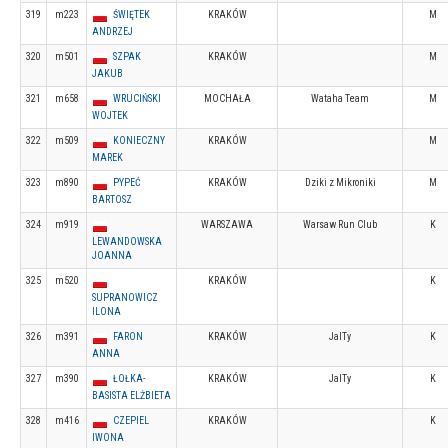
319
m223
ŚWIĘTEK
KRAKÓW
M
ANDRZEJ
320
m501
SZPAK
KRAKÓW
M
JAKUB
321
m658
WRUCIŃSKI
MOCHAŁA
Wataha Team
M
WOJTEK
322
m509
KONIECZNY
KRAKÓW
M
MAREK
323
m890
PYPEĆ
KRAKÓW
Dziki z Mikroniki
M
BARTOSZ
324
m919
WARSZAWA
Warsaw Run Club
K
LEWANDOWSKA
JOANNA
325
m520
KRAKÓW
K
SUPRANOWICZ
ILONA
326
m391
FARON
KRAKÓW
JaITy
K
ANNA
327
m390
ŁOŁKA-
KRAKÓW
JaITy
K
BASISTA ELŻBIETA
328
m416
CZEPIEL
KRAKÓW
K
IWONA