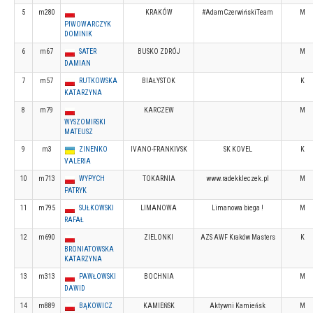
5
m280
KRAKÓW
#AdamCzerwińskiTeam
M
PIWOWARCZYK
DOMINIK
6
m67
SATER
BUSKO ZDRÓJ
M
DAMIAN
7
m57
RUTKOWSKA
BIAŁYSTOK
K
KATARZYNA
8
m79
KARCZEW
M
WYSZOMIRSKI
MATEUSZ
9
m3
ZINENKO
IVANO-FRANKIVSK
SK KOVEL
K
VALERIA
10
m713
WYPYCH
TOKARNIA
www.radekkleczek.pl
M
PATRYK
11
m795
SUŁKOWSKI
LIMANOWA
Limanowa biega !
M
RAFAŁ
12
m690
ZIELONKI
AZS AWF Kraków Masters
K
BRONIATOWSKA
KATARZYNA
13
m313
PAWŁOWSKI
BOCHNIA
M
DAWID
14
m889
BĄKOWICZ
KAMIEŃSK
Aktywni Kamieńsk
M