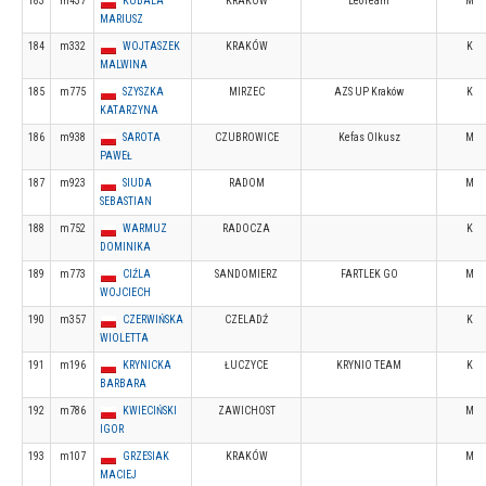
183
m437
KUBALA
KRAKÓW
LeoTeam
M
MARIUSZ
184
m332
WOJTASZEK
KRAKÓW
K
MALWINA
185
m775
SZYSZKA
MIRZEC
AZS UP Kraków
K
KATARZYNA
186
m938
SAROTA
CZUBROWICE
Kefas Olkusz
M
PAWEŁ
187
m923
SIUDA
RADOM
M
SEBASTIAN
188
m752
WARMUZ
RADOCZA
K
DOMINIKA
189
m773
CIŹLA
SANDOMIERZ
FARTLEK GO
M
WOJCIECH
190
m357
CZERWIŃSKA
CZELADŹ
K
WIOLETTA
191
m196
KRYNICKA
ŁUCZYCE
KRYNIO TEAM
K
BARBARA
192
m786
KWIECIŃSKI
ZAWICHOST
M
IGOR
193
m107
GRZESIAK
KRAKÓW
M
MACIEJ