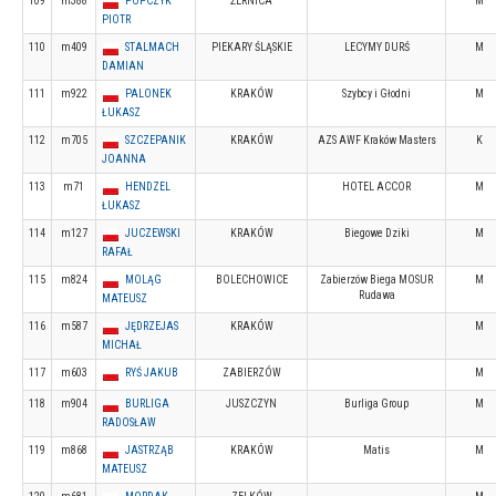
109
m388
POPCZYK
ŻERNICA
M
PIOTR
110
m409
STALMACH
PIEKARY ŚLĄSKIE
LECYMY DURŚ
M
DAMIAN
111
m922
PALONEK
KRAKÓW
Szybcy i Głodni
M
ŁUKASZ
112
m705
SZCZEPANIK
KRAKÓW
AZS AWF Kraków Masters
K
JOANNA
113
m71
HENDZEL
HOTEL ACCOR
M
ŁUKASZ
114
m127
JUCZEWSKI
KRAKÓW
Biegowe Dziki
M
RAFAŁ
115
m824
MOLĄG
BOLECHOWICE
Zabierzów Biega MOSUR
M
Rudawa
MATEUSZ
116
m587
JĘDRZEJAS
KRAKÓW
M
MICHAŁ
117
m603
RYŚ JAKUB
ZABIERZÓW
M
118
m904
BURLIGA
JUSZCZYN
Burliga Group
M
RADOSŁAW
119
m868
JASTRZĄB
KRAKÓW
Matis
M
MATEUSZ