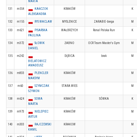
MARTA
131
m554
KAŃCZOK
KRAKÓW
K
ALEKSANDRA
132
m155
RYS WACLAW
MYSLENICE
ZARABIE- biega
M
133
m621
PISARSKA
WAŁBRZYCH
Ronal Polska Run
K
PAULINA
134
m372
SŁOWIK
ŻABNO
OCR Team Master's Gym
M
DANIEL
135
m242
DĘBICA
brak
M
BIELATOWICZ
AMADEUSZ
136
m833
PLENCLER
KRAKÓW
M
MAKSYM
137
m60
SZYMCZAK
STARA WIEŚ
M
SZYMON
138
m624
SOWA
KRAKÓW
SÓWKA
K
MARTA
139
m973
NIELEPIEC
KRAKÓW
M
ARTUR
140
m303
RAJCZEWSKI
KRAKOW
M
KAMIL