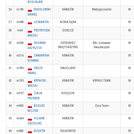
BOGUSŁAW
36
m740
SOKOŁOWSKI
KRAKÓW
Moto(po)ziomki
M
DANIEL
37
m448
LIS MARCIN
NOWA DĘBA
M
38
m64
PRZYBYCIEŃ
GORLICE
M
MACIEJ
39
m338
SIDOWSKI
OSTROWIEC
BBL Ostrowiec
M
ŚWIĘTOKRZYSKI
Świętokzyski
KRZYSZTOF
40
m316
ZAWARTKA
KRAKÓW
M
KONRAD
41
m784
DROZD
NADOLANY
M
PAWEŁ
42
m195
KRYNICKI
KRAKÓW
KRYNIO TEAM
M
MACIEJ
43
m957
ZIAJA
KOSZĘCIN
M
PRZEMEK
44
m900
BOGUSZ
KRAKÓW
Clico Team
M
WOJTEK
45
m664
FULARA
KRAKÓW
M
GRZEGORZ
46
m682
KUCHTA
SUŁKOWICE
M