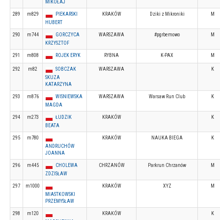
MIKOŁAJ
289
m829
PIEKARSKI
KRAKÓW
Dziki z Mikroniki
M
HUBERT
290
m744
GORCZYCA
WARSZAWA
#pgrbemowo
M
KRZYSZTOF
291
m808
ROJEK ERYK
RYBNA
K-PAX
M
292
m82
SOBCZAK
WARSZAWA
K
SKUZA
KATARZYNA
293
m876
WISNIEWSKA
WARSZAWA
Warsaw Run Club
K
MAGDA
294
m273
ŁUDZIK
KRAKÓW
K
BEATA
295
m780
KRAKÓW
NAUKA BIEGA
K
ANDRUCHÓW
JOANNA
296
m445
CHOLEWA
CHRZANÓW
Parkrun Chrzanów
M
ZDZISŁAW
297
m1000
KRAKÓW
XYZ
M
MIASTKOWSKI
PRZEMYSŁAW
298
m120
KRAKÓW
K