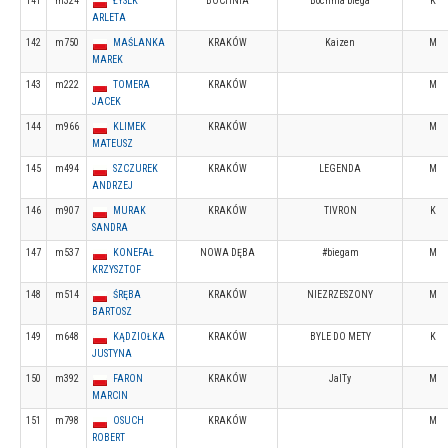
141
m324
ŁYSEK
BOCHNIA
Bochnia biega
K
ARLETA
142
m750
MAŚLANKA
KRAKÓW
Kaizen
M
MAREK
143
m222
TOMERA
KRAKÓW
M
JACEK
144
m966
KLIMEK
KRAKÓW
M
MATEUSZ
145
m494
SZCZUREK
KRAKÓW
LEGENDA
M
ANDRZEJ
146
m907
MURAK
KRAKÓW
TIVRON
K
SANDRA
147
m537
KONEFAŁ
NOWA DĘBA
#biegam
M
KRZYSZTOF
148
m514
ŚRĘBA
KRAKÓW
NIEZRZESZONY
M
BARTOSZ
149
m648
KĄDZIOŁKA
KRAKÓW
BYLE DO METY
K
JUSTYNA
150
m392
FARON
KRAKÓW
JaITy
M
MARCIN
151
m798
OSUCH
KRAKÓW
M
ROBERT