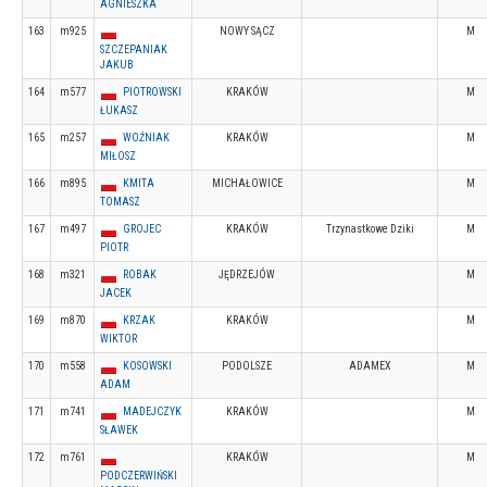
AGNIESZKA
163
m925
NOWY SĄCZ
M
SZCZEPANIAK
JAKUB
164
m577
PIOTROWSKI
KRAKÓW
M
ŁUKASZ
165
m257
WOŹNIAK
KRAKÓW
M
MIŁOSZ
166
m895
KMITA
MICHAŁOWICE
M
TOMASZ
167
m497
GROJEC
KRAKÓW
Trzynastkowe Dziki
M
PIOTR
168
m321
ROBAK
JĘDRZEJÓW
M
JACEK
169
m870
KRZAK
KRAKÓW
M
WIKTOR
170
m558
KOSOWSKI
PODOLSZE
ADAMEX
M
ADAM
171
m741
MADEJCZYK
KRAKÓW
M
SŁAWEK
172
m761
KRAKÓW
M
PODCZERWIŃSKI