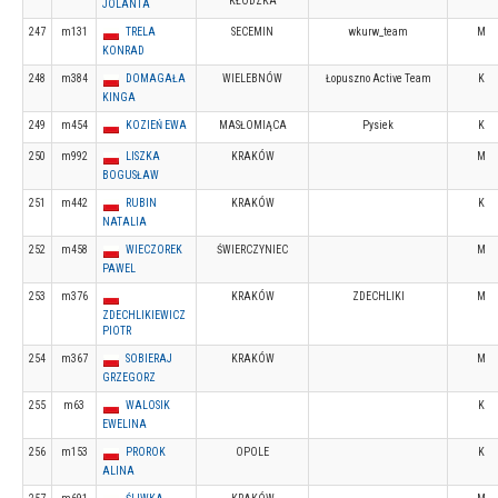
KŁODZKA
JOLANTA
247
m131
TRELA
SECEMIN
wkurw_team
M
KONRAD
248
m384
DOMAGAŁA
WIELEBNÓW
Łopuszno Active Team
K
KINGA
249
m454
KOZIEŃ EWA
MASŁOMIĄCA
Pysiek
K
250
m992
LISZKA
KRAKÓW
M
BOGUSŁAW
251
m442
RUBIN
KRAKÓW
K
NATALIA
252
m458
WIECZOREK
ŚWIERCZYNIEC
M
PAWEL
253
m376
KRAKÓW
ZDECHLIKI
M
ZDECHLIKIEWICZ
PIOTR
254
m367
SOBIERAJ
KRAKÓW
M
GRZEGORZ
255
m63
WALOSIK
K
EWELINA
256
m153
PROROK
OPOLE
K
ALINA