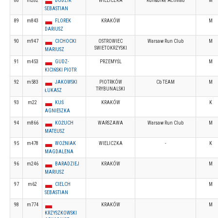
88
m282
DUDZIK
WIELICZKA
Run&Bike Activlab
M
SEBASTIAN
89
m843
FLOREK
KRAKÓW
M
DARIUSZ
90
m947
CICHOCKI
OSTROWIEC
Warsaw Run Club
M
SWIETOKRZYSKI
MARIUSZ
91
m453
GUDZ-
PRZEMYŚL
M
KICIŃSKI PIOTR
92
m583
JAKOWSKI
PIOTRKÓW
Cb TEAM
M
TRYBUNALSKI
ŁUKASZ
93
m22
KUŚ
KRAKÓW
K
AGNIESZKA
94
m866
KOŻUCH
WARSZAWA
Warsaw Run Club
M
MATEUSZ
95
m478
WOŹNIAK
WIELICZKA
-
K
MAGDALENA
96
m246
BARADZIEJ
KRAKÓW
M
MARIUSZ
97
m62
CIELCH
M
SEBASTIAN
98
m774
KRAKÓW
M
KRZYSZKOWSKI