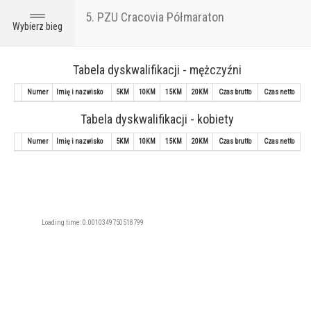
5. PZU Cracovia Półmaraton
Toggle
Wybierz bieg
navigation
Tabela dyskwalifikacji - mężczyźni
Numer
Imię i nazwisko
5KM
10KM
15KM
20KM
Czas brutto
Czas netto
Tabela dyskwalifikacji - kobiety
Numer
Imię i nazwisko
5KM
10KM
15KM
20KM
Czas brutto
Czas netto
Loading time: 0.0010349750518799