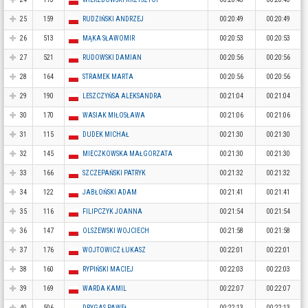
25
159
RUDZIŃSKI ANDRZEJ
00:20:49
00:20:49
26
513
MĄKA SŁAWOMIR
00:20:53
00:20:53
27
521
RUDOWSKI DAMIAN
00:20:56
00:20:56
28
164
STRAMEK MARTA
00:20:56
00:20:56
29
190
LESZCZYŃSA ALEKSANDRA
00:21:04
00:21:04
30
170
WASIAK MIŁOSŁAWA
00:21:06
00:21:06
31
115
DUDEK MICHAŁ
00:21:30
00:21:30
32
145
MIECZKOWSKA MAŁGORZATA
00:21:30
00:21:30
33
166
SZCZEPAŃSKI PATRYK
00:21:32
00:21:32
34
122
JABŁOŃSKI ADAM
00:21:41
00:21:41
35
116
FILIPCZYK JOANNA
00:21:54
00:21:54
36
147
OLSZEWSKI WOJCIECH
00:21:58
00:21:58
37
176
WOJTOWICZ ŁUKASZ
00:22:01
00:22:01
38
160
RYPIŃSKI MACIEJ
00:22:03
00:22:03
39
169
WARDA KAMIL
00:22:07
00:22:07
40
506
DRYGAS PAWEŁ
00:22:13
00:22:13