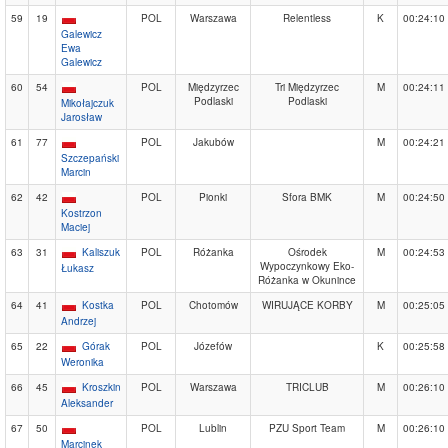
59
19
POL
Warszawa
Relentless
K
00:24:10
Galewicz
Ewa
Galewicz
60
54
POL
Międzyrzec
Tri Międzyrzec
M
00:24:11
Podlaski
Podlaski
Mikołajczuk
Jarosław
61
77
POL
Jakubów
M
00:24:21
Szczepański
Marcin
62
42
POL
Pionki
Sfora BMK
M
00:24:50
Kostrzon
Maciej
63
31
Kaliszuk
POL
Różanka
Ośrodek
M
00:24:53
Wypoczynkowy Eko-
Łukasz
Różanka w Okunince
64
41
Kostka
POL
Chotomów
WIRUJĄCE KORBY
M
00:25:05
Andrzej
65
22
Górak
POL
Józefów
K
00:25:58
Weronika
66
45
Kroszkin
POL
Warszawa
TRICLUB
M
00:26:10
Aleksander
67
50
POL
Lublin
PZU Sport Team
M
00:26:10
Marcinek