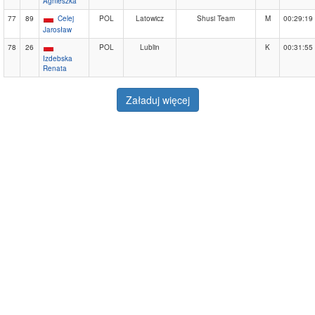
Agnieszka
77
89
Celej
POL
Latowicz
Shusi Team
M
00:29:19
Jarosław
78
26
POL
Lublin
K
00:31:55
Izdebska
Renata
Załaduj więcej