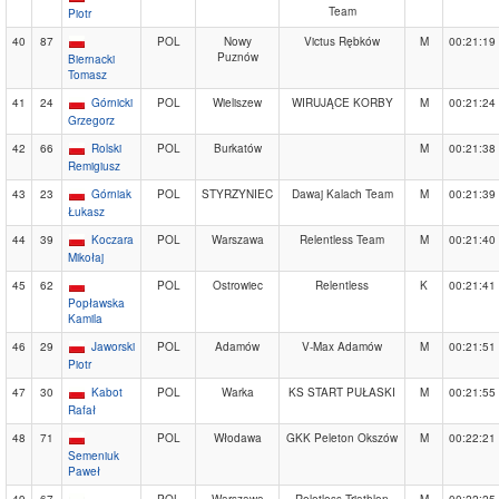
Team
Piotr
40
87
POL
Nowy
Victus Rębków
M
00:21:19
Puznów
Biernacki
Tomasz
41
24
Górnicki
POL
Wieliszew
WIRUJĄCE KORBY
M
00:21:24
Grzegorz
42
66
Rolski
POL
Burkatów
M
00:21:38
Remigiusz
43
23
Górniak
POL
STYRZYNIEC
Dawaj Kalach Team
M
00:21:39
Łukasz
44
39
Koczara
POL
Warszawa
Relentless Team
M
00:21:40
Mikołaj
45
62
POL
Ostrowiec
Relentless
K
00:21:41
Popławska
Kamila
46
29
Jaworski
POL
Adamów
V-Max Adamów
M
00:21:51
Piotr
47
30
Kabot
POL
Warka
KS START PUŁASKI
M
00:21:55
Rafał
48
71
POL
Włodawa
GKK Peleton Okszów
M
00:22:21
Semeniuk
Paweł