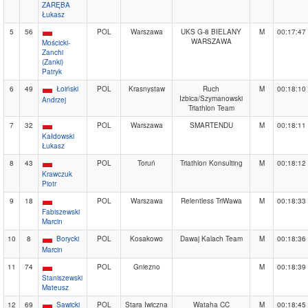
ZARĘBA
Łukasz
5
56
POL
Warszawa
UKS G-8 BIELANY
M
00:17:47
WARSZAWA
Mościcki-
Zanchi
(Zanki)
Patryk
6
49
Łoiński
POL
Krasnystaw
Ruch
M
00:18:10
Izbica/Szymanowski
Andrzej
Triathlon Team
7
32
POL
Warszawa
SMARTENDU
M
00:18:11
Kałdowski
Łukasz
8
43
POL
Toruń
Triathlon Konsulting
M
00:18:12
Krawczuk
Piotr
9
18
POL
Warszawa
Relentless TriWawa
M
00:18:33
Fabiszewski
Marcin
10
8
Borycki
POL
Kosakowo
Dawaj Kalach Team
M
00:18:36
Marcin
11
74
POL
Gniezno
M
00:18:39
Staniszewski
Mateusz
12
69
Sawicki
POL
Stara Iwiczna
Wataha CC
M
00:18:45