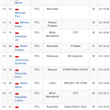
Michal
13
52
POL
Warszawa
M
00:18:46
Marciniak
Piotr
14
6
Blicharz
POL
Radzyń
M
00:18:55
Podlaski
Paweł
15
16
POL
Mińsk
DTZ
M
00:18:56
Mazowiecki
Dzięcielski
Jan
16
88
Wołos
POL
Warszawa
Tri Wawa
K
00:19:03
Ewelina
17
28
POL
Warszawa
IM Inspiration
M
00:19:05
Jaszczyszyn
Bartłomiej
18
75
POL
Nieporęt
STARZYNSKI.COACH
M
00:19:05
Starzyński
Adam
19
35
Kępka
POL
Lublin
MROZEK TRI TEAM
M
00:19:09
Marcin
20
17
POL
Mińsk
DTZ
M
00:19:14
Mazowiecki
Dzięcielski
Łukasz
21
27
POL
Augustów
Dawaj Kalach Team
M
00:19:35