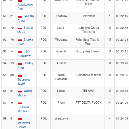
49
67
POL
Warszawa
Reletless Triathlon
M
00:22:25
team
Roszkowski
Piotr
50
21
GOLBA
POL
Adamow
Relentless
K
00:22:45
Anna
51
70
Sekula
POL
Lublin
Lubelska Grupa
M
00:22:46
Triathlonu
Marcin
52
76
Stupka
POL
Włodawa
Relentless Triathlon
M
00:23:04
Team
Piotr
53
4
Bijak
POL
Kraśnik
Szczęśliwy Emeryt
M
00:23:21
Stanisław
54
13
Chutny
POL
Łuków
M
00:23:26
Artur
55
80
POL
Biała
Relentless tri team
M
00:23:35
Podlaska
Trocewicz
Jacek
56
84
Wójcik
POL
Lipsko
TRI AMO
M
00:23:43
Michał
57
9
POL
Płock
PTT DELTA PŁOCK
K
00:24:09
Brulińska
Monika
58
51
POL
Warszawa
K
00:24:09
Marciniak
Dorota