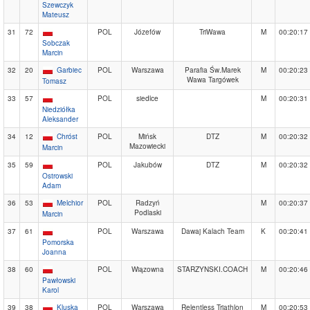
Szewczyk
Mateusz
31
72
POL
Józefów
TriWawa
M
00:20:17
Sobczak
Marcin
32
20
Garbiec
POL
Warszawa
Parafia Św.Marek
M
00:20:23
Wawa Targówek
Tomasz
33
57
POL
siedlce
M
00:20:31
Niedziółka
Aleksander
34
12
Chróst
POL
Mińsk
DTZ
M
00:20:32
Mazowiecki
Marcin
35
59
POL
Jakubów
DTZ
M
00:20:32
Ostrowski
Adam
36
53
Melchior
POL
Radzyń
M
00:20:37
Podlaski
Marcin
37
61
POL
Warszawa
Dawaj Kalach Team
K
00:20:41
Pomorska
Joanna
38
60
POL
Wiązowna
STARZYNSKI.COACH
M
00:20:46
Pawłowski
Karol
39
38
Kluska
POL
Warszawa
Relentless Triathlon
M
00:20:53