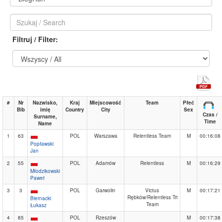
Filtruj / Filter:
#
Nr
Nazwisko,
Kraj
Miejscowość
Team
Płeć
Bib
imię
Country
City
Sex
Czas /
Surname,
Time
Name
1
63
POL
Warszawa
Relentless Team
M
00:16:08
Popławski
Jan
2
55
POL
Adamów
Relentless
M
00:16:29
Młodzikowski
Paweł
3
3
POL
Garwolin
Victus
M
00:17:21
Rębków/Relentless Tri
Biernacki
Team
Łukasz
4
85
POL
Rzeszów
M
00:17:38