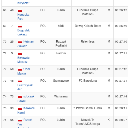
Krzysztof
68
40
POL
Lublin
Lubelska Grupa
M
00:26:12
Triathlonu
Konopka
Piotr
69
7
POL
Łódź
Dawaj Kalach Team
M
00:26:49
Bogusiak
Łukasz
70
25
Hetman
POL
Radzyń
Relentless
M
00:27:10
Podlaski
Łukasz
71
5
POL
Radom
M
00:27:11
Birkowski
Mariusz
72
58
Obel
POL
Lublin
Lubelska Grupa
M
00:27:12
Triathlonu
Marcin
73
48
POL
Siemiatycze
FC Barcelona
M
00:27:31
Leszczyński
Jan
74
73
sobczak
POL
Warszawa
M
00:27:44
Pawel
75
33
Kawalec
POL
Lublin
7 Piwek Górnik Lublin
M
00:28:11
Kamil
76
65
Przech-
POL
Lublin
Mrozek Tri
K
00:28:27
Team/UMCS biega
Fus