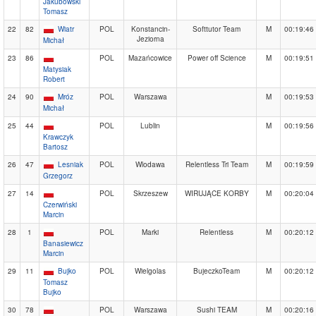
Jakubowski
Tomasz
22
82
Wiatr
POL
Konstancin-
Softtutor Team
M
00:19:46
Jeziorna
Michał
23
86
POL
Mazańcowice
Power off Science
M
00:19:51
Matysiak
Robert
24
90
Mróz
POL
Warszawa
M
00:19:53
Michał
25
44
POL
Lublin
M
00:19:56
Krawczyk
Bartosz
26
47
Lesniak
POL
Wlodawa
Relentless Tri Team
M
00:19:59
Grzegorz
27
14
POL
Skrzeszew
WIRUJĄCE KORBY
M
00:20:04
Czerwiński
Marcin
28
1
POL
Marki
Relentless
M
00:20:12
Banasiewicz
Marcin
29
11
Bujko
POL
Wielgolas
BujeczkoTeam
M
00:20:12
Tomasz
Bujko
30
78
POL
Warszawa
Sushi TEAM
M
00:20:16