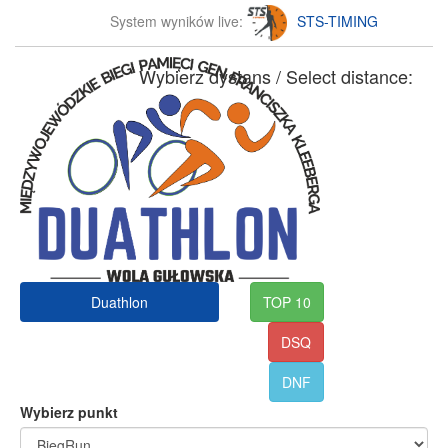
System wyników live:
STS-TIMING
Wybierz dystans / Select distance:
Duathlon
TOP 10
DSQ
DNF
Wybierz punkt